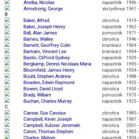
Anelka, Nicolas
napastnik
1996 
Armstrong, George
skrzydłowy
1961 
B
Baker, Alfred
obrońca
1919 
Baker, Joseph Henry
napastnik
1962 
Ball, Alan James
pomocnik
1971 
Barnes, Walley
obrońca
1946 
Barnett, Geoffrey Colin
bramkarz
1969 
Bartram, Vincent Lee
bramkarz
1994 
Bastin, Clifford Sydney
napastnik
1929 
Bergkamp, Dennis Nicolaas Maria
napastnik
1995 
Bloomfield, James Henry
napastnik
1954 
Bould, Stephen Andrew
obrońca
1988 
Bowden, Edwin Raymond
napastnik
1932 
Bowen, David Lloyd
obrońca
1950 
Brady, William
pomocnik
1973 
Buchan, Charles Murray
napastnik
1925 
C
Caesar, Gus Cassius
obrońca
1985 
Campbell, Kevin Joseph
napastnik
1987 
Campbell, Sulzeer Jeremiah
obrońca
2001 
Caton, Thomas Stephen
obrońca
1983 
Charles, Melvyn
napastnik
1959 