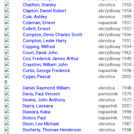
Charlton, Stanley
obrońca
1955 
Clapton, Daniel Robert
skrzydłowy
1954 
Cole, Ashley
obrońca
1999 
Coleman, Ernest
napastnik
1931 
Collett, Ernest
skrzydłowy
1937 
Compton, Denis Charles Scott
skrzydłowy
1936 
Compton, Leslie Harry
obrońca
1931 
Copping, Wilfred
skrzydłowy
1934 
Court, David John
skrzydłowy
1962 
Cox, Frederick James Arthur
skrzydłowy
1949 
Crayston, William John
skrzydłowy
1934 
Curtis, George Frederick
napastnik
1938 
Cygan, Pascal
obrońca
2002 
D
Daniel, Raymond William
obrońca
1948 
Davis, Paul Vincent
pomocnik
1979 
Devine, John Anthony
obrońca
1977 
Diarra, Lassana
napastnik
2007 
Diawara, Kaba
napastnik
1998 
Dickov, Paul
napastnik
1992 
Dixon, Lee Michael
obrońca
1987 
Docherty, Thomas Henderson
obrońca
1958 