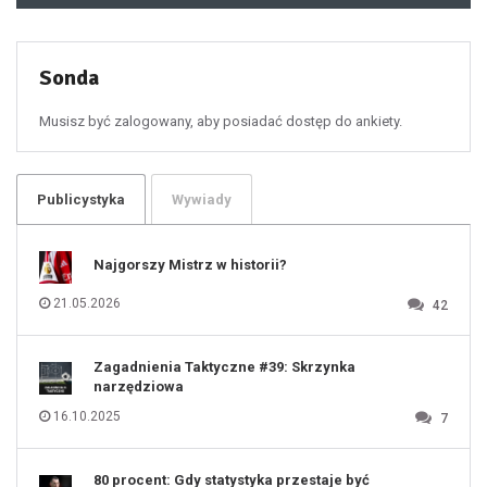
49
50
51
52
53
54
55
Sonda
56
57
58
59
60
Musisz być zalogowany, aby posiadać dostęp do ankiety.
61
100
101
102
103
104
105
106
Publicystyka
Wywiady
107
108
109
110
111
112
Najgorszy Mistrz w historii?
113
114
115
116
21.05.2026
42
117
118
119
120
121
122
123
Zagadnienia Taktyczne #39: Skrzynka
124
125
narzędziowa
126
127
128
16.10.2025
7
129
130
131
80 procent: Gdy statystyka przestaje być