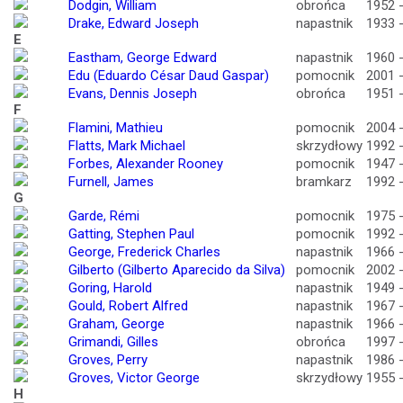
Dodgin, William
obrońca
1952 
Drake, Edward Joseph
napastnik
1933 
E
Eastham, George Edward
napastnik
1960 
Edu (Eduardo César Daud Gaspar)
pomocnik
2001 
Evans, Dennis Joseph
obrońca
1951 
F
Flamini, Mathieu
pomocnik
2004 
Flatts, Mark Michael
skrzydłowy
1992 
Forbes, Alexander Rooney
pomocnik
1947 
Furnell, James
bramkarz
1992 
G
Garde, Rémi
pomocnik
1975 
Gatting, Stephen Paul
pomocnik
1992 
George, Frederick Charles
napastnik
1966 
Gilberto (Gilberto Aparecido da Silva)
pomocnik
2002 
Goring, Harold
napastnik
1949 
Gould, Robert Alfred
napastnik
1967 
Graham, George
napastnik
1966 
Grimandi, Gilles
obrońca
1997 
Groves, Perry
napastnik
1986 
Groves, Victor George
skrzydłowy
1955 
H