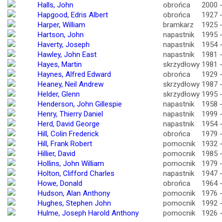
Halls, John
obrońca
2000 
Hapgood, Edris Albert
obrońca
1927 
Harper, William
bramkarz
1925 
Hartson, John
napastnik
1995 
Haverty, Joseph
napastnik
1954 
Hawley, John East
napastnik
1981 
Hayes, Martin
skrzydłowy
1981 
Haynes, Alfred Edward
obrońca
1929 
Heaney, Neil Andrew
skrzydłowy
1987 
Helder, Glenn
skrzydłowy
1995 
Henderson, John Gillespie
napastnik
1958 
Henry, Thierry Daniel
napastnik
1999 
Herd, David George
napastnik
1954 
Hill, Colin Frederick
obrońca
1979 
Hill, Frank Robert
pomocnik
1932 
Hillier, David
pomocnik
1985 
Hollins, John William
pomocnik
1979 
Holton, Clifford Charles
napastnik
1947 
Howe, Donald
obrońca
1964 
Hudson, Alan Anthony
pomocnik
1976 
Hughes, Stephen John
pomocnik
1992 
Hulme, Joseph Harold Anthony
pomocnik
1926 