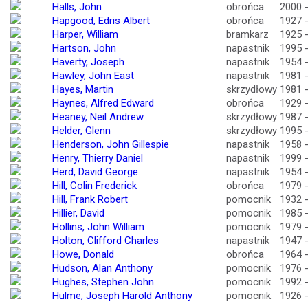
Halls, John
obrońca
2000 
Hapgood, Edris Albert
obrońca
1927 
Harper, William
bramkarz
1925 
Hartson, John
napastnik
1995 
Haverty, Joseph
napastnik
1954 
Hawley, John East
napastnik
1981 
Hayes, Martin
skrzydłowy
1981 
Haynes, Alfred Edward
obrońca
1929 
Heaney, Neil Andrew
skrzydłowy
1987 
Helder, Glenn
skrzydłowy
1995 
Henderson, John Gillespie
napastnik
1958 
Henry, Thierry Daniel
napastnik
1999 
Herd, David George
napastnik
1954 
Hill, Colin Frederick
obrońca
1979 
Hill, Frank Robert
pomocnik
1932 
Hillier, David
pomocnik
1985 
Hollins, John William
pomocnik
1979 
Holton, Clifford Charles
napastnik
1947 
Howe, Donald
obrońca
1964 
Hudson, Alan Anthony
pomocnik
1976 
Hughes, Stephen John
pomocnik
1992 
Hulme, Joseph Harold Anthony
pomocnik
1926 