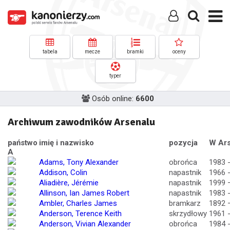
tabela
mecze
bramki
oceny
typer
Osób online:
6600
Archiwum zawodników Arsenalu
państwo
imię i nazwisko
pozycja
W Ars
A
Adams, Tony Alexander
obrońca
1983 
Addison, Colin
napastnik
1966 
Aliadière, Jérémie
napastnik
1999 
Allinson, Ian James Robert
napastnik
1983 
Ambler, Charles James
bramkarz
1892 
Anderson, Terence Keith
skrzydłowy
1961 
Anderson, Vivian Alexander
obrońca
1984 