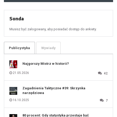
49
50
51
52
53
54
55
Sonda
56
57
58
59
60
Musisz być zalogowany, aby posiadać dostęp do ankiety.
61
100
101
102
103
104
105
106
Publicystyka
Wywiady
107
108
109
110
111
112
Najgorszy Mistrz w historii?
113
114
115
116
21.05.2026
42
117
118
119
120
121
122
123
Zagadnienia Taktyczne #39: Skrzynka
124
125
narzędziowa
126
127
128
16.10.2025
7
129
130
131
80 procent: Gdy statystyka przestaje być