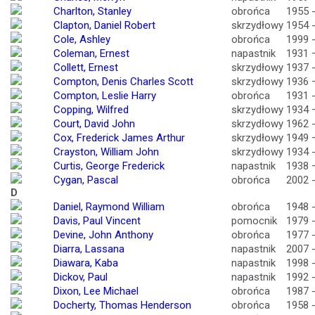
Charlton, Stanley
obrońca
1955 
Clapton, Daniel Robert
skrzydłowy
1954 
Cole, Ashley
obrońca
1999 
Coleman, Ernest
napastnik
1931 
Collett, Ernest
skrzydłowy
1937 
Compton, Denis Charles Scott
skrzydłowy
1936 
Compton, Leslie Harry
obrońca
1931 
Copping, Wilfred
skrzydłowy
1934 
Court, David John
skrzydłowy
1962 
Cox, Frederick James Arthur
skrzydłowy
1949 
Crayston, William John
skrzydłowy
1934 
Curtis, George Frederick
napastnik
1938 
Cygan, Pascal
obrońca
2002 
D
Daniel, Raymond William
obrońca
1948 
Davis, Paul Vincent
pomocnik
1979 
Devine, John Anthony
obrońca
1977 
Diarra, Lassana
napastnik
2007 
Diawara, Kaba
napastnik
1998 
Dickov, Paul
napastnik
1992 
Dixon, Lee Michael
obrońca
1987 
Docherty, Thomas Henderson
obrońca
1958 