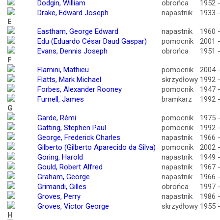
Dodgin, William
obrońca
1952 
Drake, Edward Joseph
napastnik
1933 
E
Eastham, George Edward
napastnik
1960 
Edu (Eduardo César Daud Gaspar)
pomocnik
2001 
Evans, Dennis Joseph
obrońca
1951 
F
Flamini, Mathieu
pomocnik
2004 
Flatts, Mark Michael
skrzydłowy
1992 
Forbes, Alexander Rooney
pomocnik
1947 
Furnell, James
bramkarz
1992 
G
Garde, Rémi
pomocnik
1975 
Gatting, Stephen Paul
pomocnik
1992 
George, Frederick Charles
napastnik
1966 
Gilberto (Gilberto Aparecido da Silva)
pomocnik
2002 
Goring, Harold
napastnik
1949 
Gould, Robert Alfred
napastnik
1967 
Graham, George
napastnik
1966 
Grimandi, Gilles
obrońca
1997 
Groves, Perry
napastnik
1986 
Groves, Victor George
skrzydłowy
1955 
H