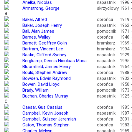
Anelka, Nicolas
napastnik
1996 
Armstrong, George
skrzydłowy
1961 
B
Baker, Alfred
obrońca
1919 
Baker, Joseph Henry
napastnik
1962 
Ball, Alan James
pomocnik
1971 
Barnes, Walley
obrońca
1946 
Barnett, Geoffrey Colin
bramkarz
1969 
Bartram, Vincent Lee
bramkarz
1994 
Bastin, Clifford Sydney
napastnik
1929 
Bergkamp, Dennis Nicolaas Maria
napastnik
1995 
Bloomfield, James Henry
napastnik
1954 
Bould, Stephen Andrew
obrońca
1988 
Bowden, Edwin Raymond
napastnik
1932 
Bowen, David Lloyd
obrońca
1950 
Brady, William
pomocnik
1973 
Buchan, Charles Murray
napastnik
1925 
C
Caesar, Gus Cassius
obrońca
1985 
Campbell, Kevin Joseph
napastnik
1987 
Campbell, Sulzeer Jeremiah
obrońca
2001 
Caton, Thomas Stephen
obrońca
1983 
Charles, Melvyn
napastnik
1959 