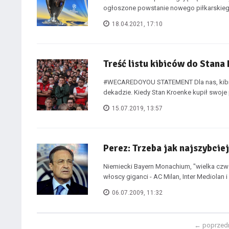
ogłoszone powstanie nowego piłkarskiego
18.04.2021, 17:10
Treść listu kibiców do Stan
#WECAREDOYOU STATEMENT Dla nas, kibiców
dekadzie. Kiedy Stan Kroenke kupił swoje 
15.07.2019, 13:57
Perez: Trzeba jak najszybcie
Niemiecki Bayern Monachium, "wielka czwór
włoscy giganci - AC Milan, Inter Mediolan i 
06.07.2009, 11:32
←
poprzed