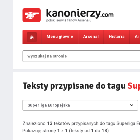
Menu główne
Arsenal
Historia
Ar
Teksty przypisane do tagu
Su
Znaleziono
13
tekstów przypisanych do tagu Superliga E
Pokazuję stronę
1
z
1
(teksty od
1
do
13
):