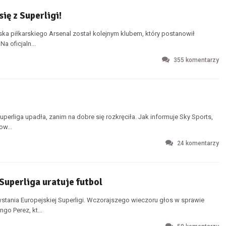
ię z Superligi!
a piłkarskiego Arsenal został kolejnym klubem, który postanowił
a oficjaln...
355
komentarzy
perliga upadła, zanim na dobre się rozkręciła. Jak informuje Sky Sports,
ow...
24
komentarzy
Superliga uratuje futbol
tania Europejskiej Superligi. Wczorajszego wieczoru głos w sprawie
go Perez, kt...