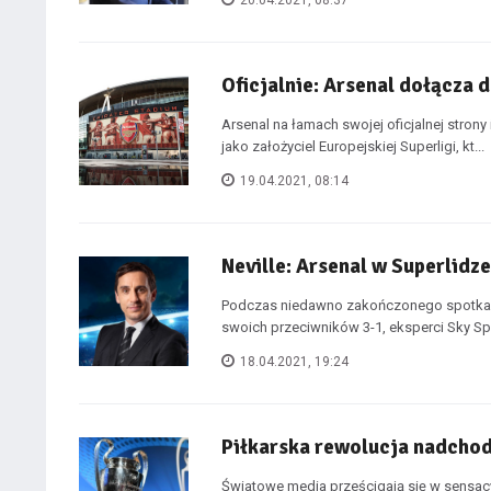
20.04.2021, 08:37
Oficjalnie: Arsenal dołącza d
Arsenal na łamach swojej oficjalnej strony
jako założyciel Europejskiej Superligi, kt...
19.04.2021, 08:14
Neville: Arsenal w Superlidz
Podczas niedawno zakończonego spotkani
swoich przeciwników 3-1, eksperci Sky Spo
18.04.2021, 19:24
Piłkarska rewolucja nadchodz
Światowe media prześcigają się w sensacy