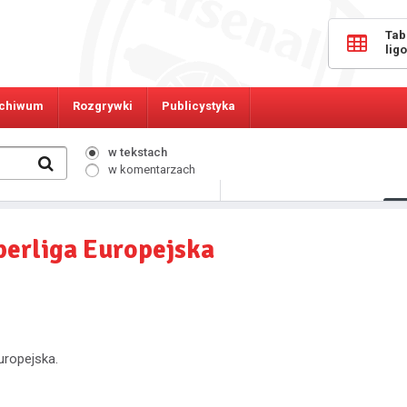
Tab
lig
chiwum
Rozgrywki
Publicystyka
w tekstach
w komentarzach
840
Osób online:
perliga Europejska
uropejska.