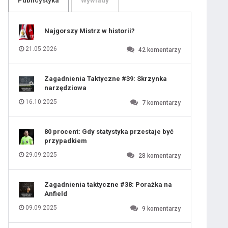
Publicystyka
Wywiady
109
110
111
112
113
114
Najgorszy Mistrz w historii?
115
116
117
118
21.05.2026
42
komentarzy
119
120
121
122
123
124
Zagadnienia Taktyczne #39: Skrzynka
125
126
narzędziowa
127
128
129
130
16.10.2025
7
komentarzy
131
80 procent: Gdy statystyka przestaje być
przypadkiem
29.09.2025
28
komentarzy
Zagadnienia taktyczne #38: Porażka na
Anfield
09.09.2025
9
komentarzy