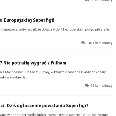
50
komentarzy
o Europejskiej Superligi!
 internetowej potwierdził, że dołączył do 11 europejskich potęg piłkarskich
1811
komentarzy
e? Nie potrafią wygrać z Fulham
a Manchesteru United z Burnley, w którym Czerwone Diabły pokonały
rts w osobie Ga...
35
komentarzy
i. Dziś ogłoszenie powstania Superligi?
jnej wiadomości, wedle której jeszcze dziś o godzinie 21:30 ma zostać