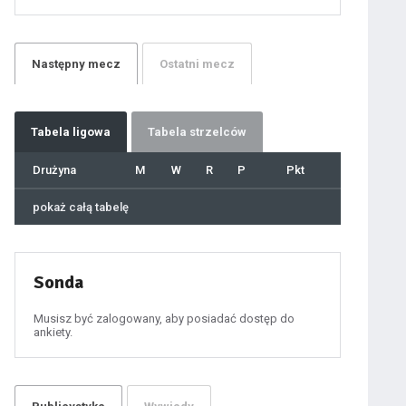
21
22
23
24
25
26
27
Następny
mecz
Ostatni
mecz
28
29
30
31
32
33
34
35
36
Tabela
ligowa
Tabela strzelców
37
38
39
40
Drużyna
M
W
R
P
Pkt
41
42
43
44
45
pokaż całą tabelę
46
47
48
49
50
51
52
53
54
Sonda
55
56
57
58
59
Musisz być zalogowany, aby posiadać dostęp do
60
ankiety.
61
100
101
102
103
104
105
106
107
108