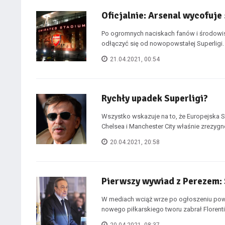
Oficjalnie: Arsenal wycofuje s
Po ogromnych naciskach fanów i środowisk
odłączyć się od nowopowstałej Superligi. N
21.04.2021, 00:54
Rychły upadek Superligi?
Wszystko wskazuje na to, że Europejska Su
Chelsea i Manchester City właśnie zrezygn
20.04.2021, 20:58
Pierwszy wywiad z Perezem: 
W mediach wciąż wrze po ogłoszeniu pows
nowego piłkarskiego tworu zabrał Florentin