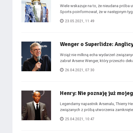
Wiele wskazuje na to, że nieudana próba ut
Sports poinformował, że w następnym tyg
23.05.2021, 11:49
Wenger o Superlidze: Anglic
Wciąż nie milkną echa wydarzeń związanych
zabrał Arsene Wenger, który przeszło deka
26.04.2021, 07:30
Henry: Nie poznaję już moje
Legendarny napastnik Arsenalu, Thierry He
związanych z próbą utworzenia zamknięteg
25.04.2021, 10:47