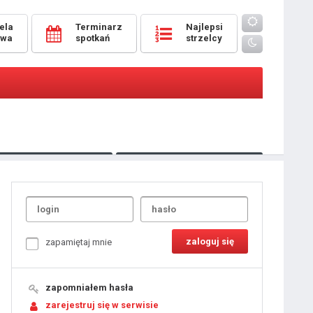
ela
Terminarz
Najlepsi
owa
spotkań
strzelcy
Oceny
pomeczowe
Typer
kanonierzy.com
UdanaRandka.com
1
2
3
4
5
6
7
8
zapamiętaj mnie
9
10
11
12
13
14
15
zapomniałem hasła
16
17
18
zarejestruj się w serwisie
19
20