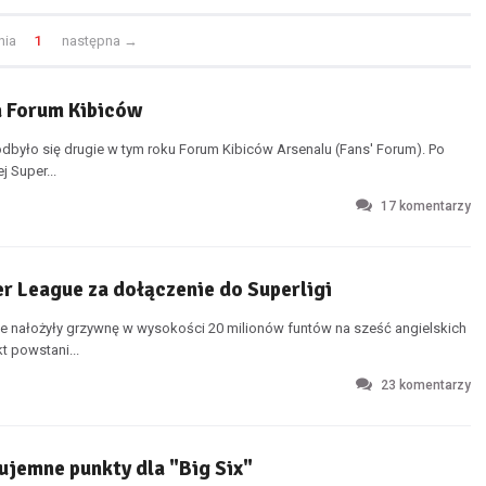
nia
1
następna
→
 Forum Kibiców
było się drugie w tym roku Forum Kibiców Arsenalu (Fans' Forum). Po
j Super...
17
komentarzy
r League za dołączenie do Superligi
e nałożyły grzywnę w wysokości 20 milionów funtów na sześć angielskich
t powstani...
23
komentarzy
 ujemne punkty dla "Big Six"