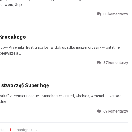
 tworu, Sup...
30
komentarzy
a Kroenkego
 Arsenalu, frustrujący był widok upadku naszej drużyny w ostatniej
pierwsze a...
37
komentarzy
j stworzyć Superligę
ka" z Premier League - Manchester United, Chelsea, Arsenal i Liverpool,
Juv...
69
komentarzy
nia
1
następna
→