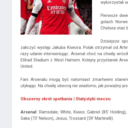
wykorzystali 
Pierwsze dwie
golach Norwe
Chelsea stać b
Dzisiejsze sp
zaliczyć występ Jakuba Kiwiora. Polak otrzymał od Arte
razy udanie interweniując. Arsenal choć na chwilę wróci
Etihad Stadium z West Hamem. Kolejny przystanek Arse
United.
Fani Arsenalu mogą być natomiast zmartwieni stanem
utykając. Na chwilę obecną nie wiadomo, jak poważny jest
Obszerny skrót spotkania
|
Statystyki meczu
Arsenal:
Ramsdale; White, Kiwior, Gabriel (85' Holding),
Saka (73' Nelson), Jesus, Trossard (59' Martinelli).