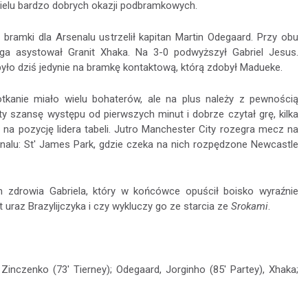
wielu bardzo dobrych okazji podbramkowych.
 bramki dla Arsenalu ustrzelił kapitan Martin Odegaard. Przy obu
ga asystował Granit Xhaka. Na 3-0 podwyższył Gabriel Jesus.
yło dziś jedynie na bramkę kontaktową, którą zdobył Madueke.
otkanie miało wielu bohaterów, ale na plus należy z pewnością
ty szansę występu od pierwszych minut i dobrze czytał grę, kilka
ł na pozycję lidera tabeli. Jutro Manchester City rozegra mecz na
nalu: St' James Park, gdzie czeka na nich rozpędzone Newcastle
 zdrowia Gabriela, który w końcówce opuścił boisko wyraźnie
 uraz Brazylijczyka i czy wykluczy go ze starcia ze
Srokami
.
 Zinczenko (73' Tierney); Odegaard, Jorginho (85' Partey), Xhaka;