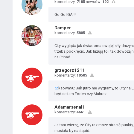
komentarzy:
7185
newsów:
192
Go Go IGA !!!
Damper
komentarzy:
5805
City wygląda jak świadoma swojej siły drużyn
trzeba podkręcić. Jak luzują to i tak dowożą 
na Etihad.
grzegorz1211
komentarzy:
10505
@
ksowa90: Jak jutro nie wygramy, to City na
będzie tam Foden czy Mahrez
Adamarsenal1
komentarzy:
4661
Ja tam wierzę, że City raz może stracić punkty
musiała by nastąpić.