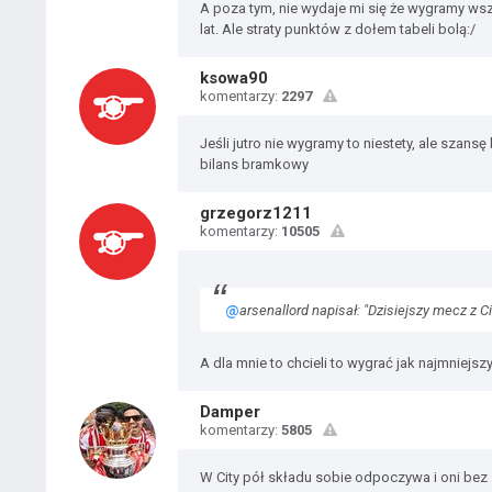
A poza tym, nie wydaje mi się że wygramy wsz
lat. Ale straty punktów z dołem tabeli bolą:/
ksowa90
komentarzy:
2297
Jeśli jutro nie wygramy to niestety, ale szans
bilans bramkowy
grzegorz1211
komentarzy:
10505
@
arsenallord napisał: "Dzisiejszy mecz z C
A dla mnie to chcieli to wygrać jak najmniej
Damper
komentarzy:
5805
W City pół składu sobie odpoczywa i oni bez