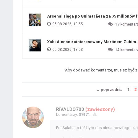
Arsenal sięga po Guimarãesa za 75 milionów 
05.08.2026, 13:55
17
komentar
Xabi Alonso zainteresowany Martinem Zubim
05.08.2026, 13:53
14
komentar
Aby dodawać komentarze, musisz być 
←
poprzednia
1
2
RIVALDO700
(zawieszony)
komentarzy:
37474
Era Salaha to też było coś niesamowitego. 4 