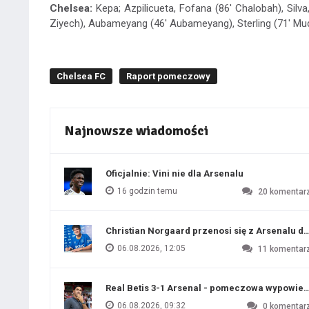
Chelsea:
Kepa; Azpilicueta, Fofana (86' Chalobah), Silva
Ziyech), Aubameyang (46' Aubameyang), Sterling (71' Mud
Chelsea FC
Raport pomeczowy
Najnowsze wiadomości
Oficjalnie: Vini nie dla Arsenalu
16 godzin temu
20
komentar
Christian Norgaard przenosi się z Arsenalu do
06.08.2026, 12:05
11
komentar
Real Betis 3-1 Arsenal - pomeczowa wypowied
06.08.2026, 09:32
0
komentar