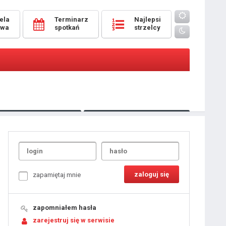
ela
Terminarz
Najlepsi
owa
spotkań
strzelcy
Oceny
pomeczowe
Typer
kanonierzy.com
UdanaRandka.com
1
2
3
4
5
6
7
8
zapamiętaj mnie
9
10
11
12
13
14
15
zapomniałem hasła
16
17
18
zarejestruj się w serwisie
19
20