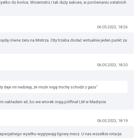
ystko do końca. Wicemistrz i tak duży sukces, w porównaniu ostatnich
06.05.2023, 18:26
ę będą równe zeru na Mistrza. City trzeba dodać wirtualnie jeden punkt za
06.05.2023, 18:20
ity daje mi nadzieję, że może nogą trochę schodzi z gazu"
szym nakładem sił, bo we wtorek mają półfinał LM w Madrycie
06.05.2023, 18:19
 specjalnego wysiłku wygrywają ligowy mecz. U nas wszelkie rotacje