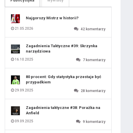
Publicystyka
Wywiady
109
110
111
112
113
114
Najgorszy Mistrz w historii?
115
116
117
118
21.05.2026
42
komentarzy
119
120
121
122
123
124
Zagadnienia Taktyczne #39: Skrzynka
125
126
narzędziowa
127
128
129
130
16.10.2025
7
komentarzy
131
ygotowawczym
80 procent: Gdy statystyka przestaje być
przypadkiem
29.09.2025
28
komentarzy
Zagadnienia taktyczne #38: Porażka na
Anfield
09.09.2025
9
komentarzy
 ostatniej prostej