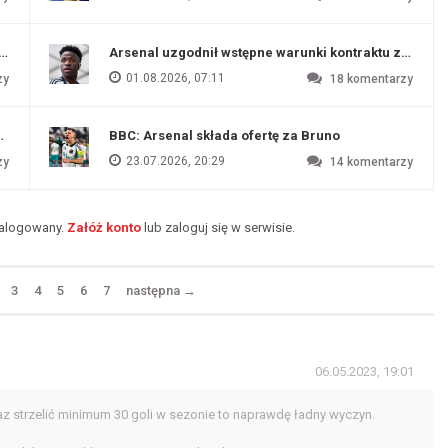
funtów
Arsenal uzgodnił wstępne warunki kontraktu z Vinic
01.08.2026, 07:11
zy
18
komentarzy
endim
BBC: Arsenal składa ofertę za Bruno
23.07.2026, 20:29
zy
14
komentarzy
zalogowany.
Załóż konto
lub zaloguj się w serwisie.
3
4
5
6
7
następna
→
06.05.2023, 19:01
raz strzelić minimum 30 goli w sezonie to naprawdę ładny wyczyn.