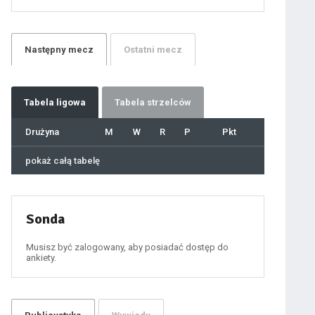
21
22
23
24
25
26
27
Następny
mecz
Ostatni
mecz
28
29
30
31
32
33
34
35
36
Tabela
ligowa
Tabela strzelców
37
38
39
40
Drużyna
M
W
R
P
Pkt
41
42
43
44
45
pokaż całą tabelę
46
47
48
49
50
51
52
53
54
Sonda
55
56
57
58
59
Musisz być zalogowany, aby posiadać dostęp do
60
ankiety.
61
100
101
102
103
104
105
106
107
108