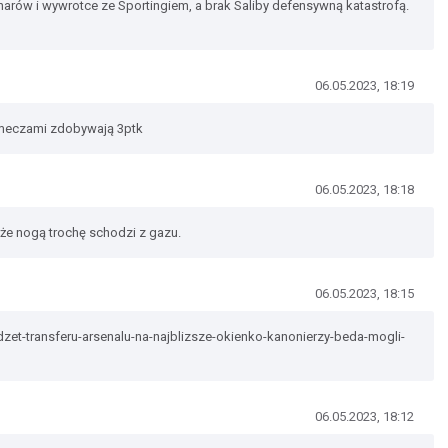
arów i wywrotce ze Sportingiem, a brak Saliby defensywną katastrofą.
06.05.2023, 18:19
i meczami zdobywają 3ptk
06.05.2023, 18:18
oże nogą trochę schodzi z gazu.
06.05.2023, 18:15
et-transferu-arsenalu-na-najblizsze-okienko-kanonierzy-beda-mogli-
06.05.2023, 18:12