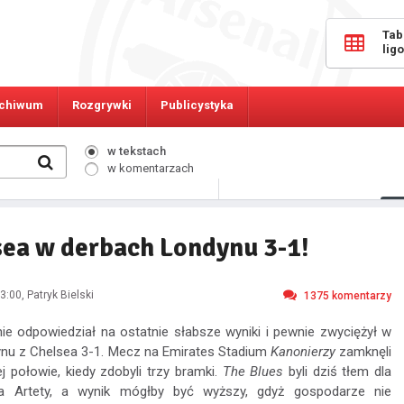
Tab
lig
chiwum
Rozgrywki
Publicystyka
w tekstach
w komentarzach
549
Osób online:
ea w derbach Londynu 3-1!
3:00
, Patryk Bielski
1375
komentarzy
nie odpowiedział na ostatnie słabsze wyniki i pewnie zwyciężył w
nu z Chelsea 3-1. Mecz na Emirates Stadium
Kanonierzy
zamknęli
j połowie, kiedy zdobyli trzy bramki.
The Blues
byli dziś tłem dla
la Artety, a wynik mógłby być wyższy, gdyż gospodarze nie