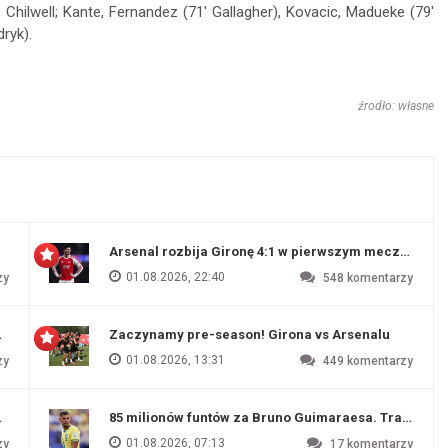
, Chilwell; Kante, Fernandez (71' Gallagher), Kovacic, Madueke (79'
ryk).
źrodło: własne
Arsenal rozbija Gironę 4:1 w pierwszym meczu prz
01.08.2026, 22:40
zy
548
komentarzy
 Evertonu
Zaczynamy pre-season! Girona vs Arsenalu
01.08.2026, 13:31
zy
449
komentarzy
ź Artety
85 milionów funtów za Bruno Guimaraesa. Transfer na
01.08.2026, 07:13
zy
17
komentarzy