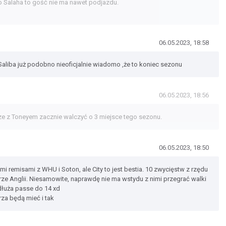
do Salaha to gość nie ma nawet podjazdu.
06.05.2023, 18:58
 Saliba już podobno nieoficjalnie wiadomo ,że to koniec sezonu
06.05.2023, 18:56
zcze z Toneyem zacznie walczyć o 3 miejsce tego sezonu.
06.05.2023, 18:50
mi remisami z WHU i Soton, ale City to jest bestia. 10 zwycięstw z rzędu
ze Anglii. Niesamowite, naprawdę nie ma wstydu z nimi przegrać walki
edłuża passe do 14 xd
rza będą mieć i tak