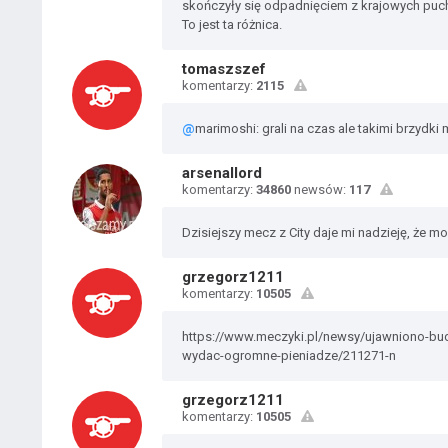
skończyły się odpadnięciem z krajowych puch
To jest ta różnica.
tomaszszef
komentarzy:
2115
@
marimoshi: grali na czas ale takimi brzydk
arsenallord
komentarzy:
34860
newsów:
117
Dzisiejszy mecz z City daje mi nadzieję, że m
grzegorz1211
komentarzy:
10505
https://www.meczyki.pl/newsy/ujawniono-budz
wydac-ogromne-pieniadze/211271-n
grzegorz1211
komentarzy:
10505