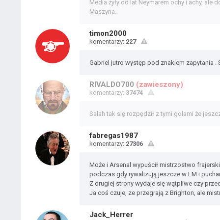
Media żyły od lat Neymarem ochy i achy, ale 
Maszyna.
timon2000
komentarzy:
227
Gabriel jutro występ pod znakiem zapytania .
RIVALDO700
(zawieszony)
komentarzy:
37474
Salah tak się rozpędził z tymi golami że jes
fabregas1987
komentarzy:
27306
Może i Arsenal wypuścił mistrzostwo frajerski
podczas gdy rywalizują jeszcze w LM i puchar
Z drugiej strony wydaje się wątpliwe czy prz
Ja coś czuje, ze przegrają z Brighton, ale mist
Jack_Herrer