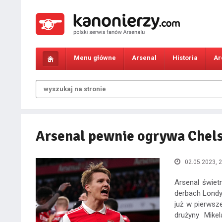
Menu główne
Arsenal
Historia
Ar
Arsenal pewnie ogrywa Chels
02.05.2023, 2
Arsenal świet
derbach Londy
już w pierwsze
drużyny Mike