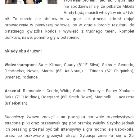
Wolvehamptonem, jednak chyba nikt
nie spodziewał się, że piłkarze Mikela
Artety będą musieli włożyć w nie aż tyle
sił. To starcie nie obfitowało w gole, ale Arsenal zdołał objąć
prowadzenie w pierwszej połowie, by w drugiej bronić rezultatu do
ostatniego gwizdka końca i wywieźć z trudnego terenu komplet
punktów, nawet pomimo gry w osłabieniu.
Składy obu drużyn:
Wolverhampton:
Sa – Kilman, Coady (81' F. Silva), Saiss – Semedo,
Dendocker, Neves, Marcal (63' Ait-Nouri,) – Trincao (62' Chiquinho),
Jimenez, Podence.
Arsenal:
Ramsdale – Cedric, White, Gabriel, Tierney – Partey, Xhaka –
Saka (71' Holding), Odegaard (68' Smith Rowe), Martinelli – Lacazette
(81' Nketiah).
Kanonierzy
żwawo zaczęli i na początku sprawnie przechwytywali
stracone piłki oraz przesuwali grę pod bramkę
Wilków
. Szybko jednak
ich pressing przestał być tak intensywny a gra mocno się uspokoiła,
przez co brakowało groźnych okazji. Sytuacja zmieniła się w 25.