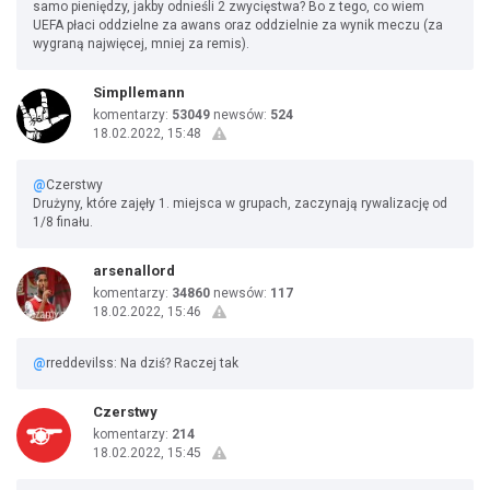
samo pieniędzy, jakby odnieśli 2 zwycięstwa? Bo z tego, co wiem
UEFA płaci oddzielne za awans oraz oddzielnie za wynik meczu (za
wygraną najwięcej, mniej za remis).
Simpllemann
komentarzy:
53049
newsów:
524
18.02.2022, 15:48
@
Czerstwy
Drużyny, które zajęły 1. miejsca w grupach, zaczynają rywalizację od
1/8 finału.
arsenallord
komentarzy:
34860
newsów:
117
18.02.2022, 15:46
@
rreddevilss: Na dziś? Raczej tak
Czerstwy
komentarzy:
214
18.02.2022, 15:45