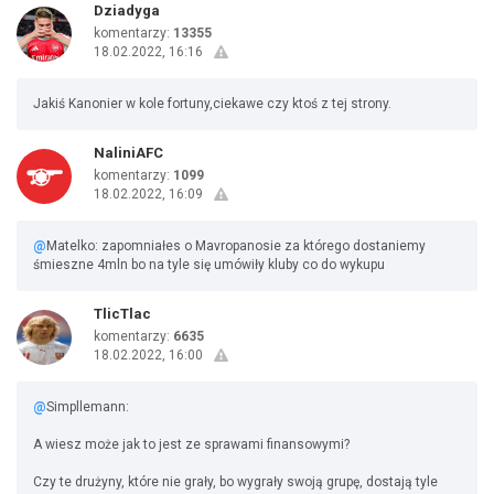
Dziadyga
komentarzy:
13355
18.02.2022, 16:16
Jakiś Kanonier w kole fortuny,ciekawe czy ktoś z tej strony.
NaliniAFC
komentarzy:
1099
18.02.2022, 16:09
@
Matelko: zapomniałes o Mavropanosie za którego dostaniemy
śmieszne 4mln bo na tyle się umówiły kluby co do wykupu
TlicTlac
komentarzy:
6635
18.02.2022, 16:00
@
Simpllemann:
A wiesz może jak to jest ze sprawami finansowymi?
Czy te drużyny, które nie grały, bo wygrały swoją grupę, dostają tyle