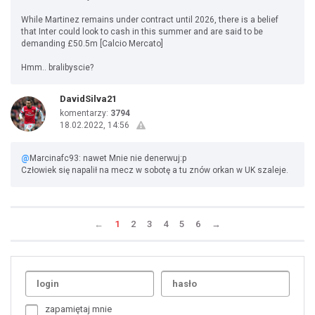
While Martinez remains under contract until 2026, there is a belief
that Inter could look to cash in this summer and are said to be
demanding £50.5m [Calcio Mercato]
Hmm.. bralibyscie?
DavidSilva21
komentarzy:
3794
18.02.2022, 14:56
@
Marcinafc93: nawet Mnie nie denerwuj:p
Człowiek się napalił na mecz w sobotę a tu znów orkan w UK szaleje.
←
1
2
3
4
5
6
→
Uda
1
2
3
4
5
6
7
zapamiętaj mnie
8