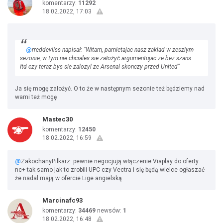
komentarzy:
11292
18.02.2022, 17:03
@
rreddevilss napisał: "Witam, pamietajac nasz zaklad w zeszlym
sezonie, w tym nie chciales sie założyć argumentujac ze bez szans
Itd czy teraz bys sie zalozyl ze Arsenal skonczy przed United"
Ja się mogę założyć. O to że w następnym sezonie też będziemy nad
wami też mogę
Mastec30
komentarzy:
12450
18.02.2022, 16:59
@
ZakochanyPilkarz: pewnie negocjują włączenie Viaplay do oferty
nc+ tak samo jak to zrobili UPC czy Vectra i się będą wielce ogłaszać
że nadal mają w ofercie Lige angielską
Marcinafc93
komentarzy:
34469
newsów:
1
18.02.2022, 16:48