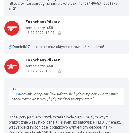
https://twitter.com/pgmcnamara/status/1494681406571696134?
s=21
ZakochanyPilkarz
komentarzy:
450
18.02.2022, 18:07
@
Dominik17: I dekoder oraz aktywacja również za darmo!
ZakochanyPilkarz
komentarzy:
450
18.02.2022, 18:06
@
Dominik17 napisał: "jaki pakiet i ile będziesz płacił ? Bo też mnie
czeka rozmowa z nimi , będę wiedział na czym stoje"
Do tej pory płaciłem 139zl/m teraz będę płacił 136zl/m w tym
praktycznie wszystko, canal+ , eleven, polsatowskie, HBO, Cinemax,
wszystkie przyrodnicze, dodatkowo wymieniony dekoder na 4k.
Początkowo chcieli 150zl/m i bez kanałów 4 k ale jak chciałem