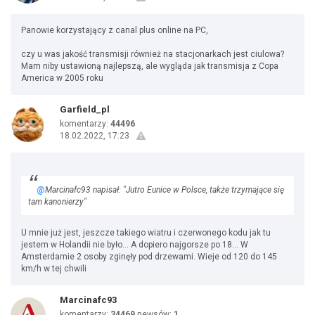
Panowie korzystający z canal plus online na PC,
czy u was jakość transmisji również na stacjonarkach jest ciulowa?
Mam niby ustawioną najlepszą, ale wygląda jak transmisja z Copa
America w 2005 roku
Garfield_pl
komentarzy:
44496
18.02.2022, 17:23
@
Marcinafc93 napisał: "Jutro Eunice w Polsce, także trzymające się
tam kanonierzy"
U mnie już jest, jeszcze takiego wiatru i czerwonego kodu jak tu
jestem w Holandii nie było... A dopiero najgorsze po 18... W
Amsterdamie 2 osoby zginęły pod drzewami. Wieje od 120 do 145
km/h w tej chwili
Marcinafc93
komentarzy:
34469
newsów:
1