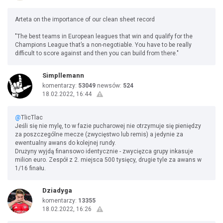
Arteta on the importance of our clean sheet record
"The best teams in European leagues that win and qualify for the
Champions League that’s a non-negotiable. You have to be really
difficult to score against and then you can build from there."
Simpllemann
komentarzy:
53049
newsów:
524
18.02.2022, 16:44
@
TlicTlac
Jeśli się nie mylę, to w fazie pucharowej nie otrzymuje się pieniędzy
za poszczególne mecze (zwycięstwo lub remis) a jedynie za
ewentualny awans do kolejnej rundy.
Drużyny wyjdą finansowo identycznie - zwycięzca grupy inkasuje
milion euro. Zespół z 2. miejsca 500 tysięcy, drugie tyle za awans w
1/16 finału.
Dziadyga
komentarzy:
13355
18.02.2022, 16:26