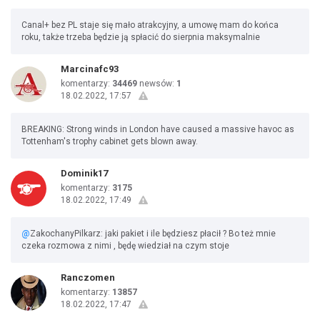
Canal+ bez PL staje się mało atrakcyjny, a umowę mam do końca
roku, także trzeba będzie ją spłacić do sierpnia maksymalnie
Marcinafc93
komentarzy:
34469
newsów:
1
18.02.2022, 17:57
BREAKING: Strong winds in London have caused a massive havoc as
Tottenham's trophy cabinet gets blown away.
Dominik17
komentarzy:
3175
18.02.2022, 17:49
@
ZakochanyPilkarz: jaki pakiet i ile będziesz płacił ? Bo też mnie
czeka rozmowa z nimi , będę wiedział na czym stoje
Ranczomen
komentarzy:
13857
18.02.2022, 17:47