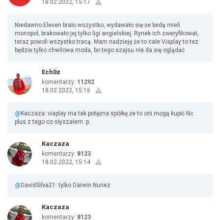
18.02.2022, 15:17
Niedawno Eleven brało wszystko, wydawało się że bedą mieli
monopol, brakowało jej tylko ligi angielskiej. Rynek ich zweryfikował,
teraz powoli wszystko tracą. Mam nadzieję że to całe Viaplay to tez
będzie tylko chwilowa moda, bo tego szajsu nie da się oglądać
Ech0z
komentarzy:
11292
18.02.2022, 15:16
@
Kaczaza: viaplay ma tak potężna spółkę że to oni mogą kupić Nc
plus z tego co słyszałem :p
Kaczaza
komentarzy:
8123
18.02.2022, 15:14
@
DavidSilva21: tylko Darwin Nunez
Kaczaza
komentarzy:
8123