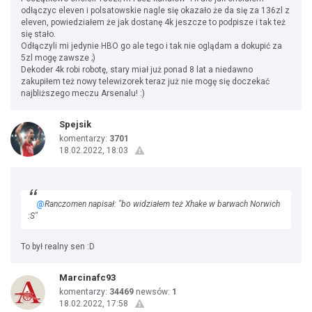
odłączyc eleven i polsatowskie nagle się okazało że da się za 136zl z
eleven, powiedziałem że jak dostanę 4k jeszcze to podpisze i tak też
się stało.
Odłączyli mi jedynie HBO go ale tego i tak nie oglądam a dokupić za
5zl mogę zawsze ;)
Dekoder 4k robi robotę, stary miał już ponad 8 lat a niedawno
zakupiłem też nowy telewizorek teraz już nie mogę się doczekać
najbliższego meczu Arsenalu! :)
Spejsik
komentarzy:
3701
18.02.2022, 18:03
@
Ranczomen napisał: "bo widziałem też Xhake w barwach Norwich
:S"
To był realny sen :D
Marcinafc93
komentarzy:
34469
newsów:
1
18.02.2022, 17:58