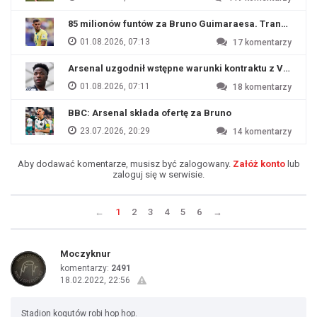
85 milionów funtów za Bruno Guimaraesa. Transfer na o
01.08.2026, 07:13
17
komentarzy
Arsenal uzgodnił wstępne warunki kontraktu z Viniciu
01.08.2026, 07:11
18
komentarzy
BBC: Arsenal składa ofertę za Bruno
23.07.2026, 20:29
14
komentarzy
Aby dodawać komentarze, musisz być zalogowany.
Załóż konto
lub
zaloguj się w serwisie.
←
1
2
3
4
5
6
→
Moczyknur
komentarzy:
2491
18.02.2022, 22:56
Stadion kogutów robi hop hop.