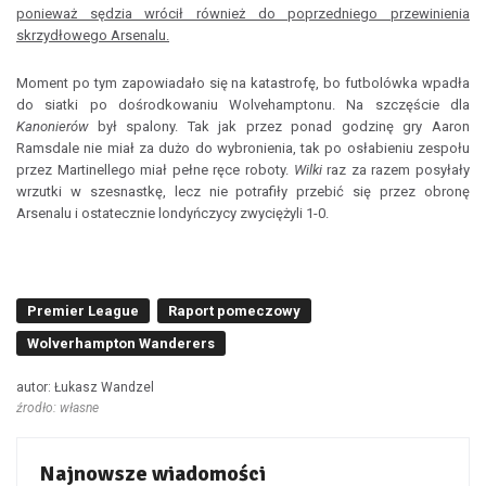
ponieważ sędzia wrócił również do poprzedniego przewinienia
skrzydłowego Arsenalu.
Moment po tym zapowiadało się na katastrofę, bo futbolówka wpadła
do siatki po dośrodkowaniu Wolvehamptonu. Na szczęście dla
Kanonierów
był spalony. Tak jak przez ponad godzinę gry Aaron
Ramsdale nie miał za dużo do wybronienia, tak po osłabieniu zespołu
przez Martinellego miał pełne ręce roboty.
Wilki
raz za razem posyłały
wrzutki w szesnastkę, lecz nie potrafiły przebić się przez obronę
Arsenalu i ostatecznie londyńczycy zwyciężyli 1-0.
Premier League
Raport pomeczowy
Wolverhampton Wanderers
autor: Łukasz Wandzel
źrodło: własne
Najnowsze wiadomości