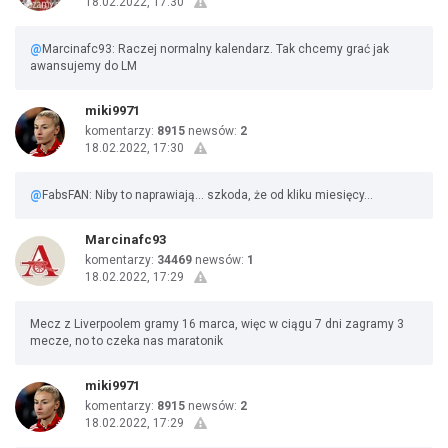
18.02.2022, 17:30
@
Marcinafc93: Raczej normalny kalendarz. Tak chcemy grać jak
awansujemy do LM
miki9971
komentarzy:
8915
newsów:
2
18.02.2022, 17:30
@
FabsFAN: Niby to naprawiają... szkoda, że od kliku miesięcy...
Marcinafc93
komentarzy:
34469
newsów:
1
18.02.2022, 17:29
Mecz z Liverpoolem gramy 16 marca, więc w ciągu 7 dni zagramy 3
mecze, no to czeka nas maratonik
miki9971
komentarzy:
8915
newsów:
2
18.02.2022, 17:29