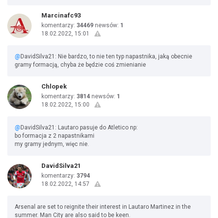
Marcinafc93
komentarzy:
34469
newsów:
1
18.02.2022, 15:01
@
DavidSilva21: Nie bardzo, to nie ten typ napastnika, jaką obecnie
gramy formacją, chyba że będzie coś zmienianie
Chlopek
komentarzy:
3814
newsów:
1
18.02.2022, 15:00
@
DavidSilva21: Lautaro pasuje do Atletico np:
bo formacja z 2 napastnikami
my gramy jednym, więc nie.
DavidSilva21
komentarzy:
3794
18.02.2022, 14:57
Arsenal are set to reignite their interest in Lautaro Martinez in the
summer. Man City are also said to be keen.