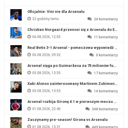
Oficjalnie: Vini nie dla Arsenalu
22 godziny temu
24
komentarzy
Christian Norgaard przenosi się z Arsenalu do Everton
06.08.2026, 12:05
11
komentarzy
Real Betis 3-1 Arsenal - pomeczowa wypowiedź Artety
06.08.2026, 09:32
0
komentarzy
Arsenal sięga po Guimarãesa za 75 milionów funtów
05.08.2026, 13:55
17
komentarzy
Xabi Alonso zainteresowany Martinem Zubimendim
05.08.2026, 13:53
14
komentarzy
Arsenal rozbija Gironę 4:1 w pierwszym meczu przyg
01.08.2026, 22:40
548
komentarzy
Zaczynamy pre-season! Girona vs Arsenalu
01.08.2026, 13:31
449
komentarzy