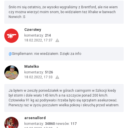
Śniło mi się ostatnio, że wysoko wygraliśmy z Brentford, ale nie wiem
czy można wierzyć moim snom, bo widziałem też Xhake w barwach
Norwich :S
Czerstwy
komentarzy:
214
18.02.2022, 17:37
@
Simpllemann: nie wiedziałem. Dzięki za info
Matelko
komentarzy:
5126
18.02.2022, 17:33
Ja byłem w zeszły poniedziałek w górach cairngorm w Szkocji kiedy
był storm i dole wiało 145 km/h a na szczycie ponad 200 km/h.
Człowieka 91 kg aż podrywało i trzeba było się sprzętem asekurować.
Pierwszy raz w życiu poczułem wielka pokorę i skruchę przed wiatrem.
arsenallord
komentarzy:
34860
newsów:
117