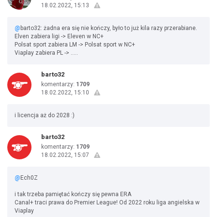
18.02.2022, 15:13
@
barto32: żadna era się nie kończy, było to już kila razy przerabiane.
Elven zabiera ligi -> Eleven w NC+
Polsat sport zabiera LM -> Polsat sport w NC+
Viaplay zabiera PL -> .....
barto32
komentarzy:
1709
18.02.2022, 15:10
i licencja aż do 2028 :)
barto32
komentarzy:
1709
18.02.2022, 15:07
@
Ech0Z
i tak trzeba pamiętać kończy się pewna ERA
Canal+ traci prawa do Premier League! Od 2022 roku liga angielska w
Viaplay