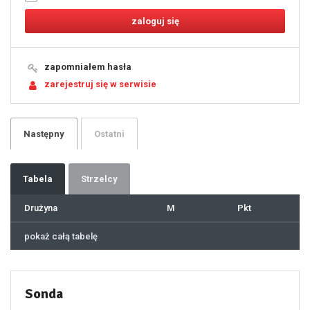
9
10
11
12
13
14
15
16
17
18
19
zapomniałem hasła
20
21
zarejestruj się w serwisie
22
23
24
25
26
27
28
29
Następny
Ostatni
30
31
32
33
34
35
36
37
Tabela
Strzelcy
38
39
40
41
Drużyna
M
Pkt
42
43
44
45
46
pokaż całą tabelę
47
48
49
50
51
52
53
54
55
Sonda
56
57
58