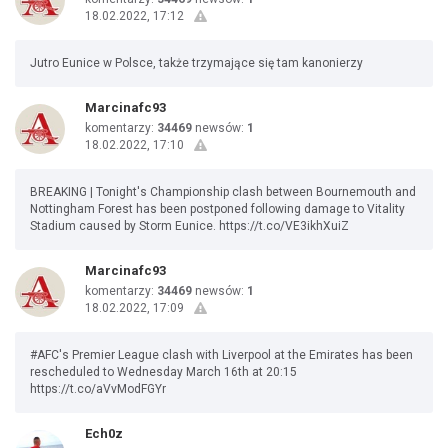
18.02.2022, 17:12
Jutro Eunice w Polsce, także trzymające się tam kanonierzy
Marcinafc93
komentarzy:
34469
newsów:
1
18.02.2022, 17:10
BREAKING | Tonight's Championship clash between Bournemouth and
Nottingham Forest has been postponed following damage to Vitality
Stadium caused by Storm Eunice. https://t.co/VE3ikhXuiZ
Marcinafc93
komentarzy:
34469
newsów:
1
18.02.2022, 17:09
#AFC's Premier League clash with Liverpool at the Emirates has been
rescheduled to Wednesday March 16th at 20:15
https://t.co/aVvModFGYr
Ech0z