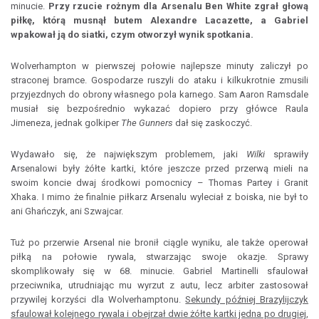
minucie.
Przy rzucie rożnym dla Arsenalu Ben White zgrał głową
piłkę, którą musnął butem Alexandre Lacazette, a Gabriel
wpakował ją do siatki, czym otworzył wynik spotkania.
Wolverhampton w pierwszej połowie najlepsze minuty zaliczył po
straconej bramce. Gospodarze ruszyli do ataku i kilkukrotnie zmusili
przyjezdnych do obrony własnego pola karnego. Sam Aaron Ramsdale
musiał się bezpośrednio wykazać dopiero przy główce Raula
Jimeneza, jednak golkiper
The Gunners
dał się zaskoczyć.
Wydawało się, że największym problemem, jaki
Wilki
sprawiły
Arsenalowi były żółte kartki, które jeszcze przed przerwą mieli na
swoim koncie dwaj środkowi pomocnicy – Thomas Partey i Granit
Xhaka. I mimo że finalnie piłkarz Arsenalu wyleciał z boiska, nie był to
ani Ghańczyk, ani Szwajcar.
Tuż po przerwie Arsenal nie bronił ciągle wyniku, ale także operował
piłką na połowie rywala, stwarzając swoje okazje. Sprawy
skomplikowały się w 68. minucie. Gabriel Martinelli sfaulował
przeciwnika, utrudniając mu wyrzut z autu, lecz arbiter zastosował
przywilej korzyści dla Wolverhamptonu.
Sekundy później Brazylijczyk
sfaulował kolejnego rywala i obejrzał dwie żółte kartki jedna po drugiej,