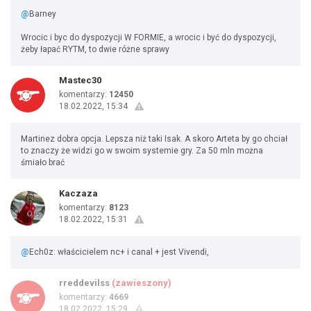
@
Barney
Wrocic i byc do dyspozycji W FORMIE, a wrocic i być do dyspozycji,
żeby łapać RYTM, to dwie różne sprawy
Mastec30
komentarzy:
12450
18.02.2022, 15:34
Martinez dobra opcja. Lepsza niż taki Isak. A skoro Arteta by go chciał
to znaczy że widzi go w swoim systemie gry. Za 50 mln można
śmiało brać
Kaczaza
komentarzy:
8123
18.02.2022, 15:31
@
Ech0z: właścicielem nc+ i canal + jest Vivendi,
rreddevilss
(zawieszony)
komentarzy:
4669
18.02.2022, 15:29