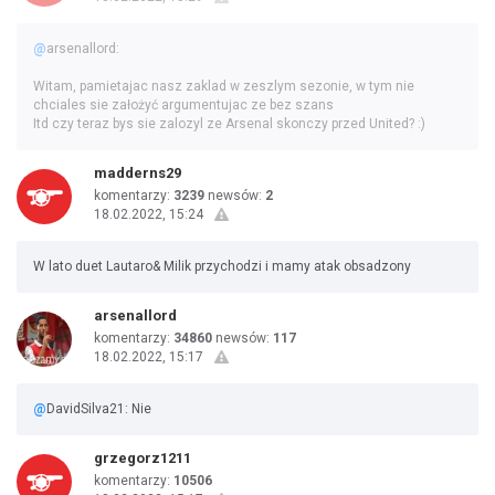
@
arsenallord:
Witam, pamietajac nasz zaklad w zeszlym sezonie, w tym nie
chciales sie założyć argumentujac ze bez szans
Itd czy teraz bys sie zalozyl ze Arsenal skonczy przed United? :)
madderns29
komentarzy:
3239
newsów:
2
18.02.2022, 15:24
W lato duet Lautaro& Milik przychodzi i mamy atak obsadzony
arsenallord
komentarzy:
34860
newsów:
117
18.02.2022, 15:17
@
DavidSilva21: Nie
grzegorz1211
komentarzy:
10506