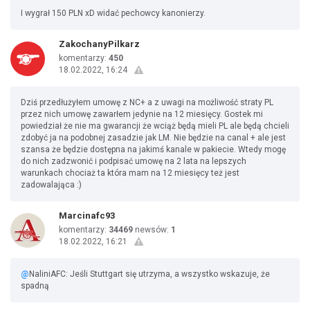
I wygrał 150 PLN xD widać pechowcy kanonierzy.
ZakochanyPilkarz
komentarzy:
450
18.02.2022, 16:24
Dziś przedłużyłem umowę z NC+ a z uwagi na możliwość straty PL
przez nich umowę zawarłem jedynie na 12 miesięcy. Gostek mi
powiedział że nie ma gwarancji że wciąż będą mieli PL ale będą chcieli
zdobyć ja na podobnej zasadzie jak LM. Nie będzie na canal + ale jest
szansa że będzie dostępna na jakimś kanale w pakiecie. Wtedy mogę
do nich zadzwonić i podpisać umowę na 2 lata na lepszych
warunkach chociaż ta która mam na 12 miesięcy też jest
zadowalająca :)
Marcinafc93
komentarzy:
34469
newsów:
1
18.02.2022, 16:21
@
NaliniAFC: Jeśli Stuttgart się utrzyma, a wszystko wskazuje, że
spadną