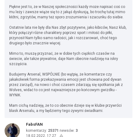
Piękne jest to, że w Naszej społeczności każdy może napisać coś co
mu leży i zawsze wiąże się to z jakąś dyskusją, bo trochę tutaj mimo
kłótni, zgrzytów, mamy też sporo zrozumienia i szacunku do siebie.
Ostatnie lata nie były dla Nas zbyt pozytywne, jako kibiców, Nasz klub,
który połączył różne charaktery poprzez sport i miłość do piłki,
przynosił Nam tylko samo radości, jak i rozczarowań, choć tego
drugiego było znacznie więcej.
Mimo to, muszę przyznać, że w dobie tych ciężkich czasów na
świecie, ale także prywatnie, daje Nam obecnie nadzieję na iskry
szczęścia.
Budujemy Arsenal, WSPÓLNIE (bo wątpię, że komentarze czy
jakakolwiek forma przekazywania emocji jest chowana pod dywan
przez zarząd), na nowo i choć czasem zdarzają się spotkania jak z
Wolves, widać to co jest najważniejsze po końcowym gwizdku -
WYNIK.
Mam cichą nadzieję, że to co obecnie dzieje się w klubie przywróci
blask Arsenalu, a my będziemy tego żywymi świadkami.
FabsFAN
komentarzy:
25371
newsów:
3
18.02.2022, 17:27