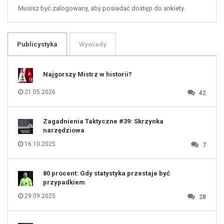
59
60
Musisz być zalogowany, aby posiadać dostęp do ankiety.
61
100
101
102
103
104
105
106
Publicystyka
Wywiady
107
108
109
110
111
112
Najgorszy Mistrz w historii?
113
114
115
116
21.05.2026
42
117
118
119
120
121
122
123
Zagadnienia Taktyczne #39: Skrzynka
124
125
narzędziowa
126
127
128
16.10.2025
7
129
130
131
80 procent: Gdy statystyka przestaje być
przypadkiem
29.09.2025
28