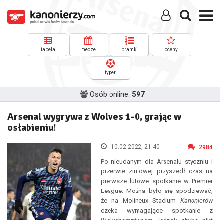
tabela
mecze
bramki
oceny
typer
Osób online:
597
Arsenal wygrywa z Wolves 1-0, grając w
osłabieniu!
10.02.2022, 21:40
2984
Po nieudanym dla Arsenalu styczniu i
przerwie zimowej przyszedł czas na
pierwsze lutowe spotkanie w Premier
League. Można było się spodziewać,
że na Molineux Stadium
Kanonierów
czeka wymagające spotkanie z