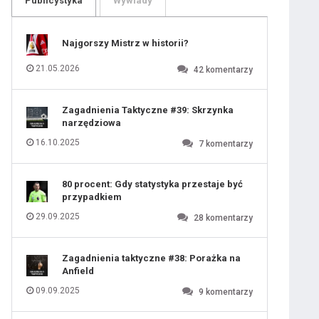
Publicystyka
Wywiady
109
110
111
112
113
114
Najgorszy Mistrz w historii?
115
116
117
118
21.05.2026
42
komentarzy
119
120
121
122
123
124
Zagadnienia Taktyczne #39: Skrzynka
125
126
narzędziowa
127
128
129
130
16.10.2025
7
komentarzy
131
ygotowawczym
80 procent: Gdy statystyka przestaje być
przypadkiem
29.09.2025
28
komentarzy
Zagadnienia taktyczne #38: Porażka na
Anfield
 ostatniej prostej
09.09.2025
9
komentarzy