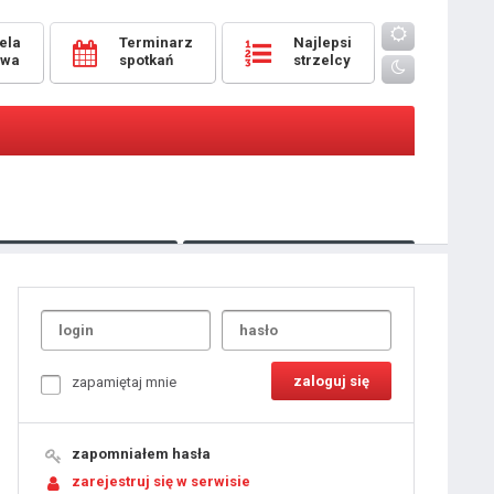
ela
Terminarz
Najlepsi
owa
spotkań
strzelcy
Oceny
pomeczowe
Typer
kanonierzy.com
UdanaRandka.com
1
2
3
4
5
6
7
8
zapamiętaj mnie
9
10
11
12
13
14
15
zapomniałem hasła
16
17
18
zarejestruj się w serwisie
19
20