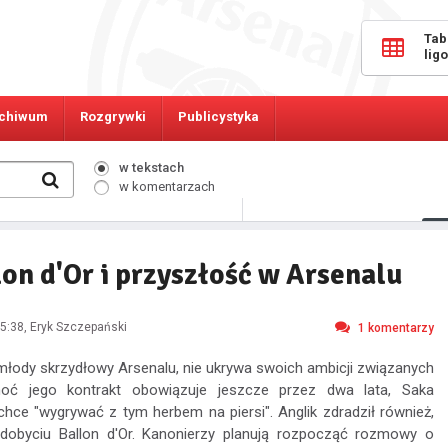
Tab
lig
chiwum
Rozgrywki
Publicystyka
w tekstach
w komentarzach
166
Osób online:
on d'Or i przyszłość w Arsenalu
5:38
, Eryk Szczepański
1
komentarzy
młody skrzydłowy Arsenalu, nie ukrywa swoich ambicji związanych
oć jego kontrakt obowiązuje jeszcze przez dwa lata, Saka
chce "wygrywać z tym herbem na piersi". Anglik zdradził również,
dobyciu Ballon d'Or. Kanonierzy planują rozpocząć rozmowy o