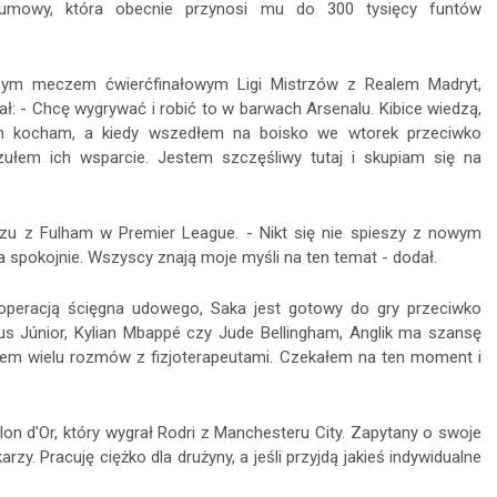
 umowy, która obecnie przynosi mu do 300 tysięcy funtów
zym meczem ćwierćfinałowym Ligi Mistrzów z Realem Madryt,
ł: - Chcę wygrywać i robić to w barwach Arsenalu. Kibice wiedzą,
ch kocham, a kiedy wszedłem na boisko we wtorek przeciwko
zułem ich wsparcie. Jestem szczęśliwy tutaj i skupiam się na
czu z Fulham w Premier League. - Nikt się nie spieszy z nowym
 spokojnie. Wszyscy znają moje myśli na ten temat - dodał.
operacją ścięgna udowego, Saka jest gotowy do gry przeciwko
ius Júnior, Kylian Mbappé czy Jude Bellingham, Anglik ma szansę
tem wielu rozmów z fizjoterapeutami. Czekałem na ten moment i
lon d'Or, który wygrał Rodri z Manchesteru City. Zapytany o swoje
rzy. Pracuję ciężko dla drużyny, a jeśli przyjdą jakieś indywidualne