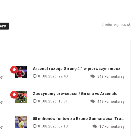
źrodło: espn.co.uk
ery
Arsenal rozbija Gironę 4:1 w pierwszym meczu prz
01.08.2026, 22:40
zy
548
komentarzy
 Evertonu
Zaczynamy pre-season! Girona vs Arsenalu
01.08.2026, 13:31
zy
449
komentarzy
ź Artety
85 milionów funtów za Bruno Guimaraesa. Transfer na
01.08.2026, 07:13
zy
17
komentarzy