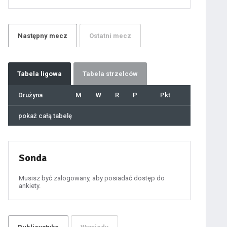
21
22
23
24
25
26
27
Następny
mecz
Ostatni
mecz
28
29
30
31
32
33
34
35
36
Tabela
ligowa
Tabela strzelców
37
38
39
40
Drużyna
M
W
R
P
Pkt
41
42
43
44
45
pokaż całą tabelę
46
47
48
49
50
51
52
53
54
Sonda
55
56
57
58
59
Musisz być zalogowany, aby posiadać dostęp do
60
ankiety.
61
100
101
102
103
104
105
106
107
108