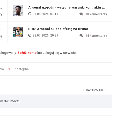
funtów
Arsenal uzgodnił wstępne warunki kontraktu z Vinic
01.08.2026, 07:11
zy
18
komentarzy
endim
BBC: Arsenal składa ofertę za Bruno
23.07.2026, 20:29
zy
14
komentarzy
zalogowany.
Załóż konto
lub zaloguj się w serwisie.
nia
1
następna
→
08.04.2025, 00:09
 tym dwumeczu.