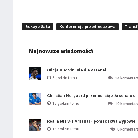
Bukayo Saka
Konferencja przedmeczowa
Transf
Najnowsze wiadomości
Oficjalnie: Vini nie dla Arsenalu
6 godzin temu
14
komentar
Christian Norgaard przenosi się z Arsenalu do
15 godzin temu
10
komentar
Real Betis 3-1 Arsenal - pomeczowa wypowied
18 godzin temu
0
komentar