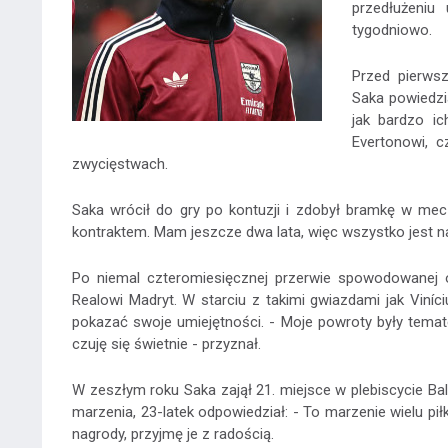
przedłużeniu
tygodniowo.
Przed pierws
Saka powiedzia
jak bardzo i
Evertonowi, c
zwycięstwach.
Saka wrócił do gry po kontuzji i zdobył bramkę w me
kontraktem. Mam jeszcze dwa lata, więc wszystko jest na
Po niemal czteromiesięcznej przerwie spowodowanej 
Realowi Madryt. W starciu z takimi gwiazdami jak Viníc
pokazać swoje umiejętności. - Moje powroty były tema
czuję się świetnie - przyznał.
W zeszłym roku Saka zajął 21. miejsce w plebiscycie Bal
marzenia, 23-latek odpowiedział: - To marzenie wielu piłka
nagrody, przyjmę je z radością.