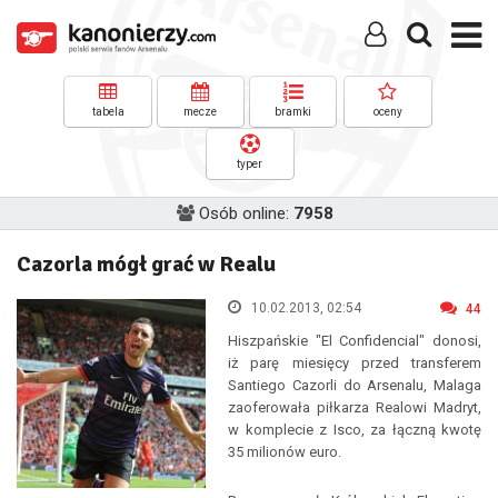
tabela
mecze
bramki
oceny
typer
Osób online:
7958
Cazorla mógł grać w Realu
10.02.2013, 02:54
44
Hiszpańskie "El Confidencial" donosi,
iż parę miesięcy przed transferem
Santiego Cazorli do Arsenalu, Malaga
zaoferowała piłkarza Realowi Madryt,
w komplecie z Isco, za łączną kwotę
35 milionów euro.