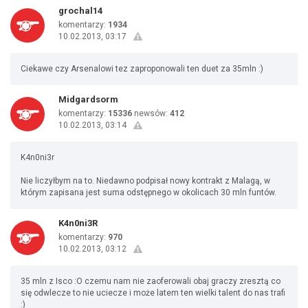
grochal14
komentarzy:
1934
10.02.2013, 03:17
Ciekawe czy Arsenalowi tez zaproponowali ten duet za 35mln :)
Midgardsorm
komentarzy:
15336
newsów:
412
10.02.2013, 03:14
K4n0ni3r
Nie liczyłbym na to. Niedawno podpisał nowy kontrakt z Malagą, w
którym zapisana jest suma odstępnego w okolicach 30 mln funtów.
K4n0ni3R
komentarzy:
970
10.02.2013, 03:12
35 mln z Isco :O czemu nam nie zaoferowali obaj graczy zresztą co
się odwlecze to nie uciecze i może latem ten wielki talent do nas trafi
:)