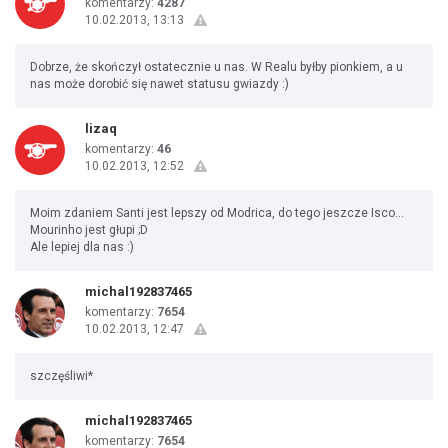
komentarzy:
4287
10.02.2013, 13:13
Dobrze, że skończył ostatecznie u nas. W Realu byłby pionkiem, a u
nas może dorobić się nawet statusu gwiazdy :)
lizaq
komentarzy:
46
10.02.2013, 12:52
Moim zdaniem Santi jest lepszy od Modrica, do tego jeszcze Isco...
Mourinho jest głupi ;D
Ale lepiej dla nas :)
michal192837465
komentarzy:
7654
10.02.2013, 12:47
szczęśliwi*
michal192837465
komentarzy:
7654