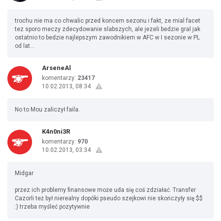
trochu nie ma co chwalic przed koncem sezonu i fakt, ze mial facet
tez sporo meczy zdecydowanie slabszych, ale jezeli bedzie gral jak
ostatnio to bedzie najlepszym zawodnikiem w AFC w I sezonie w PL
od lat...
ArseneAl
komentarzy:
23417
10.02.2013, 08:34
No to Mou zaliczył faila.
K4n0ni3R
komentarzy:
970
10.02.2013, 03:34
Midgar
przez ich problemy finansowe może uda się coś zdziałać. Transfer
Cazorli też był nierealny dopóki pseudo szejkowi nie skończyły się $$
:) trzeba myśleć pozytywnie