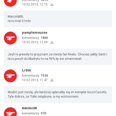
komentarzy:
5215
10.02.2013, 12:15
Marcinb88;
Isco mial 21mln
pamplemousse
komentarzy:
1860
10.02.2013, 12:09
Jesli to prawda to przyznam ze niezly fail Realu. Chociaz jakby Santi i
Isco poszli do Madrytu to na 90% by sie zmarnowali
Lr556
komentarzy:
1536
10.02.2013, 11:47
Modrić jest niezły, ale bardziej opłacałby się im komplet Isco+Cazorla.
Tyle dobrze, że Totki osłąbione, a my wzmocnieni
K4n0ni3R
komentarzy:
970