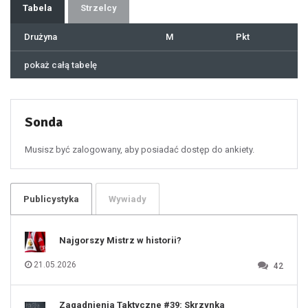
37
Tabela
Strzelcy
38
39
40
41
Drużyna
M
Pkt
42
43
44
45
46
pokaż całą tabelę
47
48
49
50
51
52
53
54
55
Sonda
56
57
58
59
60
Musisz być zalogowany, aby posiadać dostęp do ankiety.
61
100
101
102
103
104
105
106
Publicystyka
Wywiady
107
108
109
110
111
112
Najgorszy Mistrz w historii?
113
114
115
116
21.05.2026
42
117
118
119
120
121
122
123
Zagadnienia Taktyczne #39: Skrzynka
124