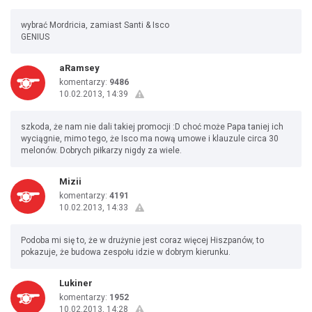
wybrać Mordricia, zamiast Santi & Isco
GENIUS
aRamsey
komentarzy:
9486
10.02.2013, 14:39
szkoda, że nam nie dali takiej promocji :D choć może Papa taniej ich
wyciągnie, mimo tego, że Isco ma nową umowe i klauzule circa 30
melonów. Dobrych piłkarzy nigdy za wiele.
Mizii
komentarzy:
4191
10.02.2013, 14:33
Podoba mi się to, że w drużynie jest coraz więcej Hiszpanów, to
pokazuje, że budowa zespołu idzie w dobrym kierunku.
Lukiner
komentarzy:
1952
10.02.2013, 14:28