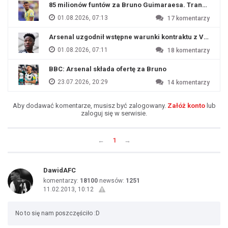
85 milionów funtów za Bruno Guimaraesa. Transfer na o
01.08.2026, 07:13
17
komentarzy
Arsenal uzgodnił wstępne warunki kontraktu z Viniciu
01.08.2026, 07:11
18
komentarzy
BBC: Arsenal składa ofertę za Bruno
23.07.2026, 20:29
14
komentarzy
Aby dodawać komentarze, musisz być zalogowany.
Załóż konto
lub
zaloguj się w serwisie.
←
1
→
DawidAFC
komentarzy:
18100
newsów:
1251
11.02.2013, 10:12
No to się nam poszczęściło :D