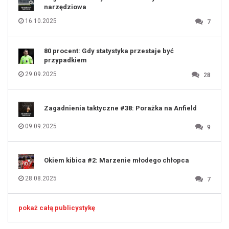
125
narzędziowa
126
127
128
16.10.2025
7
129
130
131
80 procent: Gdy statystyka przestaje być
przypadkiem
29.09.2025
28
Zagadnienia taktyczne #38: Porażka na Anfield
09.09.2025
9
Okiem kibica #2: Marzenie młodego chłopca
28.08.2025
7
pokaż całą publicystykę