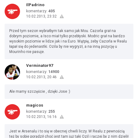
IlPadrino
komentarzy:
405
10.02.2013, 23:32
Przed tym sezon wybrałbym tak samo jak Mou. Cazorla grał na
dobrym poziomie, a Isco miał tylko przebłyski. Modric grał na bardzo
wysokim poziomie w lidze jak i na Euro. Wątpię, żeby Cazorla w Realu
łapał się do jedenastki. Ozila by nie wygryzł, a na inną pozycję u
Mourinho nie pasuje.
Verminator97
komentarzy:
14900
10.02.2013, 20:46
Ale mamy szczęście , dzięki Jose :)
magicos
komentarzy:
255
10.02.2013, 16:16
Jest w Arsenalu i to się w obecnej chwili liczy. W Realu z pewnością
też by sobie poradził choć jest tam już taki Ozil i raczej by z nim dzielił