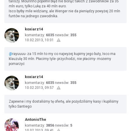
tańszy. Mourinho popełnił błąd nie biorąc takich 2 zawodników za 35
mln euro, tylko Lukę za 40 mln euro.
Isco byłby mile widziany, ale Wenger nie da pieniędzy powyżej 20 mln
funtów na jednego zawodnika.
koxiarz14
komentarzy:
6035
newsów:
355
10.02.2013, 10:01
@
rayuuuu- za 15 mln to my co najwyżej kupimy jego buty, Isco ma
klauzulę 30 mln. Płacimy tyle- przychodzi, nie płacimy- możemy
pomarzyć
koxiarz14
komentarzy:
6035
newsów:
355
10.02.2013, 09:57
Zapewne i my dostaliśmy tę ofertę, ale pożydziliśmy kasy i kupiliśmy
tylko Santiego
AntonioThe
komentarzy:
3856
newsów:
5
10.02.2013, 09:41