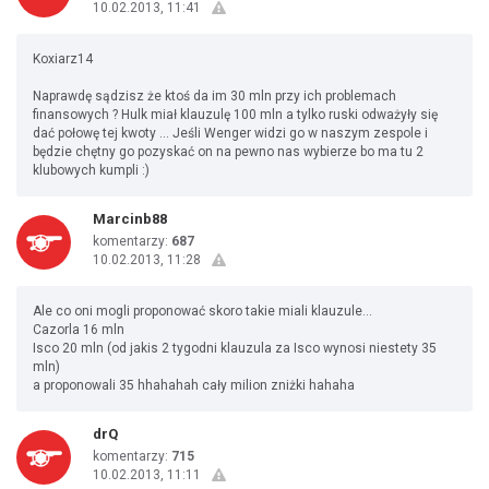
10.02.2013, 11:41
Koxiarz14
Naprawdę sądzisz że ktoś da im 30 mln przy ich problemach
finansowych ? Hulk miał klauzulę 100 mln a tylko ruski odważyły się
dać połowę tej kwoty ... Jeśli Wenger widzi go w naszym zespole i
będzie chętny go pozyskać on na pewno nas wybierze bo ma tu 2
klubowych kumpli :)
Marcinb88
komentarzy:
687
10.02.2013, 11:28
Ale co oni mogli proponować skoro takie miali klauzule...
Cazorla 16 mln
Isco 20 mln (od jakis 2 tygodni klauzula za Isco wynosi niestety 35
mln)
a proponowali 35 hhahahah cały milion zniżki hahaha
drQ
komentarzy:
715
10.02.2013, 11:11