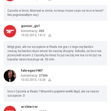
Cazorla w lecie, Monreal w zimie, to teraz może czas na Isco w lecie?
Nie pogniewałbym się:)
gunner_girl
komentarzy:
455
10.02.2013, 14:12
Mógł grać, ale na szczęście w Realu nie gra i z tego się bardzo
cieszę, bo bardzo dużo wnosi do naszej drużyny. Szkoda, że Isco nie
przeszedł razem z Cazorlą bo teraz to już raczej nie ma co liczyć na
transfer skoro kosztuje ok. 30 mln.
fabregas1987
komentarzy:
27306
10.02.2013, 13:26
Isco I Cazorla w Realu ? Mourinho popełnił wielki błąd, ale na nasze
szczęście :D
archterror