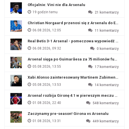
Oficjalnie: Vini nie dla Arsenalu
19 godzin temu
21
komentarzy
Christian Norgaard przenosi się z Arsenalu do Everton
06.08.2026, 12:05
11
komentarzy
Real Betis 3-1 Arsenal - pomeczowa wypowiedź Artety
06.08.2026, 09:32
0
komentarzy
Arsenal sięga po Guimarãesa za 75 milionów funtów
05.08.2026, 13:55
17
komentarzy
Xabi Alonso zainteresowany Martinem Zubimendim
05.08.2026, 13:53
14
komentarzy
Arsenal rozbija Gironę 4:1 w pierwszym meczu przyg
01.08.2026, 22:40
548
komentarzy
Zaczynamy pre-season! Girona vs Arsenalu
01.08.2026, 13:31
449
komentarzy