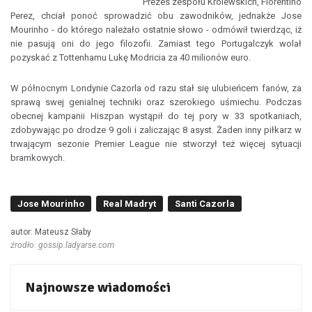
Prezes zespołu Królewskich, Florentino
Perez, chciał ponoć sprowadzić obu zawodników, jednakże Jose
Mourinho - do którego należało ostatnie słowo - odmówił twierdząc, iż
nie pasują oni do jego filozofii. Zamiast tego Portugalczyk wolał
pozyskać z Tottenhamu Lukę Modricia za 40 milionów euro.
W północnym Londynie Cazorla od razu stał się ulubieńcem fanów, za
sprawą swej genialnej techniki oraz szerokiego uśmiechu. Podczas
obecnej kampanii Hiszpan wystąpił do tej pory w 33 spotkaniach,
zdobywając po drodze 9 goli i zaliczając 8 asyst. Żaden inny piłkarz w
trwającym sezonie Premier League nie stworzył też więcej sytuacji
bramkowych.
Jose Mourinho
Real Madryt
Santi Cazorla
autor: Mateusz Słaby
źrodło: gossip.ladyarse.com
Najnowsze wiadomości