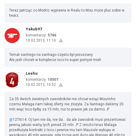
Teraz patrząc co Modric wyprawia w Realu to Mou może pluć sobie w
twarz.
Yakub97
komentarzy:
5746
10.02.2013, 11:10
Temat santiego na santiago często był poruszany
Ale jeśli chcieli w komplecie isco to super pomysł mieli
Leehu
komentarzy:
10507
10.02.2013, 10:52
Za 35 dwóch świetnych zawodników nie chciał wziąć Mourinho
czemu Malaga nam takiej oferty nie złożyła. Za Santiago daliśmy 20
mln więc Isco byłby za 15 mln, toż to prawie jak za darmo. ;P
@
12Titi14: Oj tam nie da, nie da... da ale zawodnik musi prezentować
pewną jakość wartą tych ponad 20 mln. ;P Z reszto teraz Malaga
przedłużyła kontrakt z Isco i pewnie mu tam klauzule wykupu w
wysokości 40 mln wpisała, niby to nie jest dużo ale Wenger 40 mln to