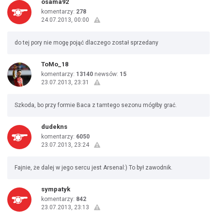
osama92
komentarzy:
278
24.07.2013, 00:00
do tej pory nie mogę pojąć dlaczego został sprzedany
ToMo_18
komentarzy:
13140
newsów:
15
23.07.2013, 23:31
Szkoda, bo przy formie Baca z tamtego sezonu mógłby grać.
dudekns
komentarzy:
6050
23.07.2013, 23:24
Fajnie, że dalej w jego sercu jest Arsenal:) To był zawodnik.
sympatyk
komentarzy:
842
23.07.2013, 23:13