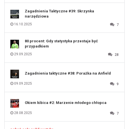
120
121
122
123
Zagadnienia Taktyczne #39: Skrzynka
124
125
narzędziowa
126
127
128
16.10.2025
7
129
130
131
80 procent: Gdy statystyka przestaje być
przypadkiem
29.09.2025
28
Zagadnienia taktyczne #38: Porażka na Anfield
09.09.2025
9
Okiem kibica #2: Marzenie młodego chłopca
28.08.2025
7