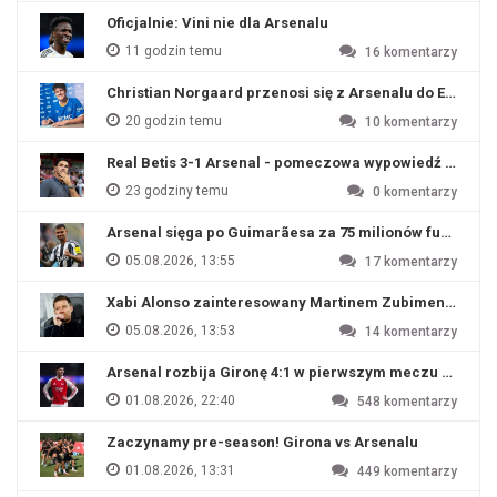
Oficjalnie: Vini nie dla Arsenalu
11 godzin temu
16
komentarzy
Christian Norgaard przenosi się z Arsenalu do Everton
20 godzin temu
10
komentarzy
Real Betis 3-1 Arsenal - pomeczowa wypowiedź Artety
23 godziny temu
0
komentarzy
Arsenal sięga po Guimarãesa za 75 milionów funtów
05.08.2026, 13:55
17
komentarzy
Xabi Alonso zainteresowany Martinem Zubimendim
05.08.2026, 13:53
14
komentarzy
Arsenal rozbija Gironę 4:1 w pierwszym meczu przyg
01.08.2026, 22:40
548
komentarzy
Zaczynamy pre-season! Girona vs Arsenalu
01.08.2026, 13:31
449
komentarzy