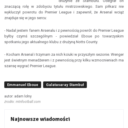
drużynie ze Stambułu. Odegrał on
znaczącą rolę w zdobyciu tytułu mistrzowskiego. Sam piłkarz nie
wykluczył powrotu do Premier League i zapewnił, że Arsenal wciąż
znajduje się w jego sercu:
- Nadal jestem fanem Arsenalu i z pewnością powrót do Premier League
byłby czymś szczególnym - powiedział Eboue po towarzyskim
spotkaniu jego aktualnego klubu z drużyną Notts County.
- Kocham Arsenal i trzymam za nich kciuki w przyszłym sezonie. Wenger
jest świetnym menadżerem i z pewnością przy kilku wzmocnieniach ma
szansę wygrać Premier League.
Emmanuel Eboue
Galatasaray Stambuł
autor: adam lolny
źrodło: mtnfootball.com
Najnowsze wiadomości