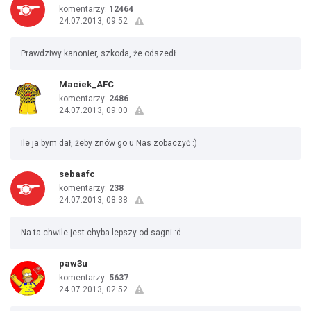
komentarzy:
12464
24.07.2013, 09:52
Prawdziwy kanonier, szkoda, że odszedł
Maciek_AFC
komentarzy:
2486
24.07.2013, 09:00
Ile ja bym dał, żeby znów go u Nas zobaczyć :)
sebaafc
komentarzy:
238
24.07.2013, 08:38
Na ta chwile jest chyba lepszy od sagni :d
paw3u
komentarzy:
5637
24.07.2013, 02:52