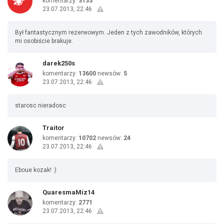
komentarzy:
3133
23.07.2013, 22:46
Był fantastycznym rezerwowym. Jeden z tych zawodników, których
mi osobiście brakuje.
darek250s
komentarzy:
13600
newsów:
5
23.07.2013, 22:46
starosc nieradosc
Traitor
komentarzy:
10702
newsów:
24
23.07.2013, 22:46
Eboue kozak! :)
QuaresmaMiz14
komentarzy:
2771
23.07.2013, 22:46