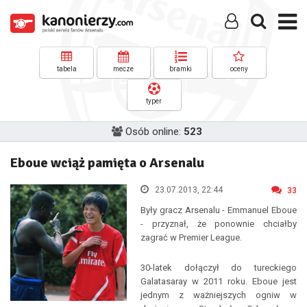
tabela
mecze
bramki
oceny
typer
Osób online:
523
Eboue wciąż pamięta o Arsenalu
23.07.2013, 22:44
33
Były gracz Arsenalu - Emmanuel Eboue
- przyznał, że ponownie chciałby
zagrać w Premier League.
30-latek dołączył do tureckiego
Galatasaray w 2011 roku. Eboue jest
jednym z ważniejszych ogniw w