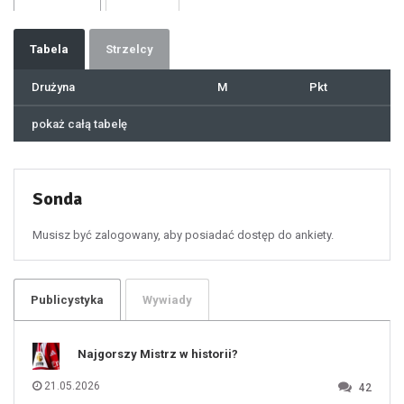
32
33
34
35
36
37
Tabela
Strzelcy
38
39
40
41
Drużyna
M
Pkt
42
43
44
45
46
pokaż całą tabelę
47
48
49
50
51
52
53
54
55
Sonda
56
57
58
59
60
Musisz być zalogowany, aby posiadać dostęp do ankiety.
61
100
101
102
103
104
105
106
Publicystyka
Wywiady
107
108
109
110
111
112
Najgorszy Mistrz w historii?
113
114
115
116
21.05.2026
42
117
118
119