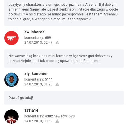
pozytywny charakter, ale umięjętności już nie na Arsenal. Był dobrym
zmiennikiem Sagny, ale już jest Jenkinson. Pytacie dlaczego w ogóle
go puścili? A no dlatego, że mimo jak wspomniał jest fanem Arsenalu,
to chciał grać, a Wenger nie mógł mu tego zapewnić.
XwilshereX
komentarzy:
609
24.07.2013, 02:47
Nie ważne jaką będziesz miał forme czy będziesz grał dobrze czy
beznadziejnie, ale i tak chce cię spowrotem na Emirates!!!
zly_kanonier
komentarzy:
5111
24.07.2013, 01:23
Dawać go tutaj!
12Titi14
komentarzy:
4302
newsów:
570
24.07.2013, 00:59