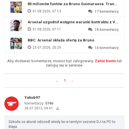
85 milionów funtów za Bruno Guimaraesa. Transfer na o
01.08.2026, 07:13
17
komentarzy
Arsenal uzgodnił wstępne warunki kontraktu z Viniciu
01.08.2026, 07:11
18
komentarzy
BBC: Arsenal składa ofertę za Bruno
23.07.2026, 20:29
14
komentarzy
Aby dodawać komentarze, musisz być zalogowany.
Załóż konto
lub
zaloguj się w serwisie.
←
1
→
Yakub97
komentarzy:
5746
30.07.2013, 09:01
Szkoda ze akurat odszedl wtedy bo w tamtym sezonie DJ na PO to
klapa