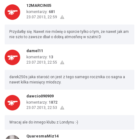
12MARCIN05
komentarzy:
681
23.07.2013, 22:59
Przydałby się. Nawet nie mówię o sporcie tylko o tym, że nawet jak am
nie szło to zawsze dbał o dobrą atmosferę w szatni:D
damel11
komentarzy:
13
23.07.2013, 22:55
darek250s jaka starość on jest z tego samego rocznika co sagna a
nawet kilka miesięcy młodszy.
dawcio090909
komentarzy:
1872
23.07.2013, 22:53
Wracaj ale do innego klubu z Londynu :-)
QuaresmaMiz14