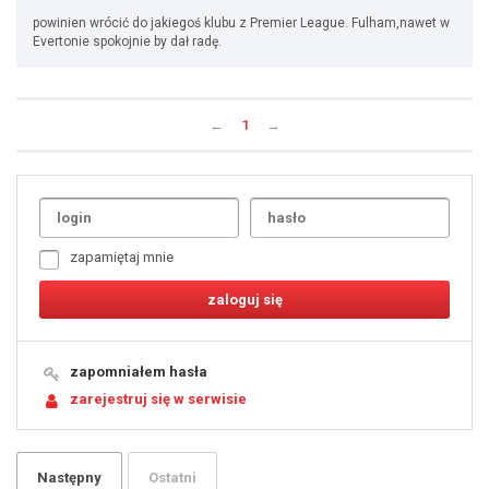
powinien wrócić do jakiegoś klubu z Premier League. Fulham,nawet w
Evertonie spokojnie by dał radę.
←
1
→
Uda
1
2
3
4
5
6
7
zapamiętaj mnie
8
9
10
11
12
13
14
15
16
17
18
19
zapomniałem hasła
20
21
zarejestruj się w serwisie
22
23
24
25
26
27
28
29
Następny
Ostatni
30
31