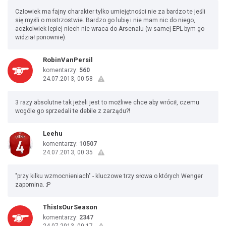
Człowiek ma fajny charakter tylko umiejętności nie za bardzo te jeśli
się myśli o mistrzostwie. Bardzo go lubię i nie mam nic do niego,
aczkolwiek lepiej niech nie wraca do Arsenalu (w samej EPL bym go
widział ponownie).
RobinVanPersil
komentarzy:
560
24.07.2013, 00:58
3 razy absolutne tak jeżeli jest to możliwe chce aby wrócił, czemu
wogóle go sprzedali te debile z zarządu?!
Leehu
komentarzy:
10507
24.07.2013, 00:35
"przy kilku wzmocnieniach" - kluczowe trzy słowa o których Wenger
zapomina. ;P
ThisIsOurSeason
komentarzy:
2347