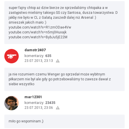
super fajny chłop aż dziw bierze że sprzedaliśmy chłopaka a w
zastępstwo mieliśmy takiego SS czy Santosa, dusza towarzystwa :D
jakby nie było w CL z Galatą zaszedł dalej niż Arsenal :)
śmieszek jakich mało :)
youtube.com/watch?v=R1zmODae4Vw
youtube.com/watch?v=n5mj0Huxajk
youtube.com/watch?v=BybJu5jE22M
damstr2407
komentarzy:
635
23.07.2013, 23:13
ja nie rozumiem czemu Wenger go sprzedał może wybitnym
piłkarzem nie był ale gdy go potrzebowaliśmy to zawsze dawał z
siebie wszystko
mar12301
komentarzy:
23435
23.07.2013, 23:06
miło go wspominam ;)