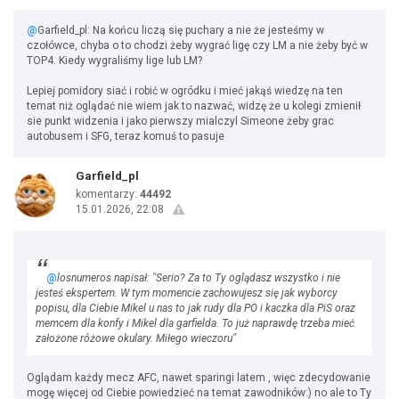
@
Garfield_pl: Na końcu liczą się puchary a nie że jesteśmy w
czołówce, chyba o to chodzi żeby wygrać ligę czy LM a nie żeby być w
TOP4. Kiedy wygraliśmy lige lub LM?
Lepiej pomidory siać i robić w ogródku i mieć jakąś wiedzę na ten
temat niż oglądać nie wiem jak to nazwać, widzę że u kolegi zmienił
sie punkt widzenia i jako pierwszy mialczyl Simeone żeby grac
autobusem i SFG, teraz komuś to pasuje
Garfield_pl
komentarzy:
44492
15.01.2026, 22:08
@
losnumeros napisał: "Serio? Za to Ty oglądasz wszystko i nie
jesteś ekspertem. W tym momencie zachowujesz się jak wyborcy
popisu, dla Ciebie Mikel u nas to jak rudy dla PO i kaczka dla PiS oraz
memcem dla konfy i Mikel dla garfielda. To już naprawdę trzeba mieć
założone różowe okulary. Miłego wieczoru"
Oglądam każdy mecz AFC, nawet sparingi latem , więc zdecydowanie
mogę więcej od Ciebie powiedzieć na temat zawodników:) no ale to Ty