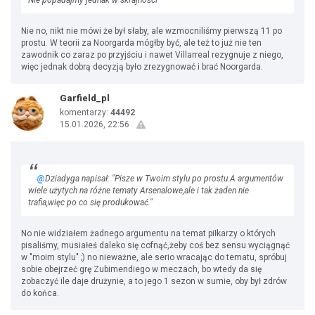
Nie popadajmy jednak w skrajności"
Nie no, nikt nie mówi że był słaby, ale wzmocniliśmy pierwszą 11 po
prostu. W teorii za Noorgarda mógłby być, ale też to już nie ten
zawodnik co zaraz po przyjściu i nawet Villarreal rezygnuje z niego,
więc jednak dobrą decyzją było zrezygnować i brać Noorgarda.
Garfield_pl
komentarzy:
44492
15.01.2026, 22:56
@
Dziadyga napisał: "Pisze w Twoim stylu po prostu.A argumentów
wiele użytych na różne tematy Arsenalowe,ale i tak żaden nie
trafia,więc po co się produkować."
No nie widziałem żadnego argumentu na temat piłkarzy o których
pisaliśmy, musiałeś daleko się cofnąć,żeby coś bez sensu wyciągnąć
w "moim stylu" ;) no nieważne, ale serio wracając do tematu, spróbuj
sobie obejrzeć grę Zubimendiego w meczach, bo wtedy da się
zobaczyć ile daje drużynie, a to jego 1 sezon w sumie, oby był zdrów
do końca.