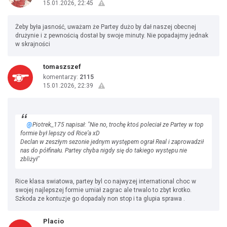
15.01.2026, 22:45
Żeby była jasność, uważam że Partey dużo by dał naszej obecnej
drużynie i z pewnością dostał by swoje minuty. Nie popadajmy jednak
w skrajności
tomaszszef
komentarzy:
2115
15.01.2026, 22:39
@
Piotrek_175 napisał: "Nie no, trochę ktoś poleciał ze Partey w top
formie był lepszy od Rice’a xD
Declan w zeszłym sezonie jednym występem ograł Real i zaprowadził
nas do półfinału. Partey chyba nigdy się do takiego występu nie
zbliżył"
Rice klasa swiatowa, partey byl co najwyzej international choc w
swojej najlepszej formie umiał zagrac ale trwalo to zbyt krotko.
Szkoda ze kontuzje go dopadaly non stop i ta glupia sprawa .
Placio