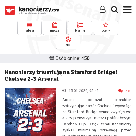
tabela
mecze
bramki
oceny
typer
Osób online:
450
Kanonierzy triumfują na Stamford Bridge!
Chelsea 2-3 Arsenal
15.01.2026, 05:45
270
Arsenal pokazał charakter,
wytrzymując napór Chelsea i wywożąc
ze Stamford Bridge cenne zwycięstwo
3-2 w pierwszym meczu półfinałowym
Carabao Cup. Dzięki temu Kanonierzy
zyskali minimalną przewagę przed