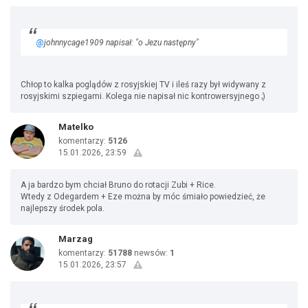
@
johnnycage1909 napisał: "o Jezu następny"
Chłop to kalka poglądów z rosyjskiej TV i ileś razy był widywany z
rosyjskimi szpiegami. Kolega nie napisał nic kontrowersyjnego ;)
Matelko
komentarzy:
5126
15.01.2026, 23:59
A ja bardzo bym chciał Bruno do rotacji Zubi + Rice.
Wtedy z Odegardem + Eze można by móc śmiało powiedzieć, że
najlepszy środek pola.
Marzag
komentarzy:
51788
newsów:
1
15.01.2026, 23:57