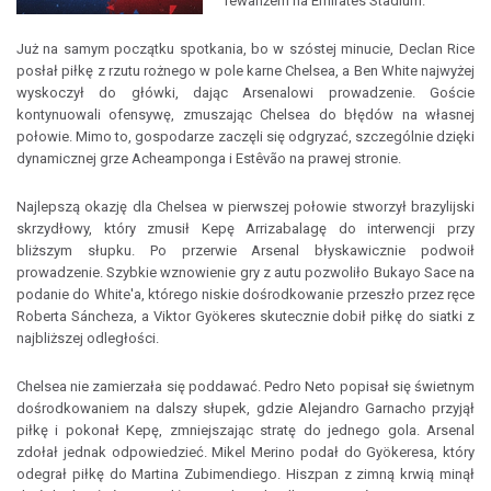
rewanżem na Emirates Stadium.
Już na samym początku spotkania, bo w szóstej minucie, Declan Rice
posłał piłkę z rzutu rożnego w pole karne Chelsea, a Ben White najwyżej
wyskoczył do główki, dając Arsenalowi prowadzenie. Goście
kontynuowali ofensywę, zmuszając Chelsea do błędów na własnej
połowie. Mimo to, gospodarze zaczęli się odgryzać, szczególnie dzięki
dynamicznej grze Acheamponga i Estêvão na prawej stronie.
Najlepszą okazję dla Chelsea w pierwszej połowie stworzył brazylijski
skrzydłowy, który zmusił Kepę Arrizabalagę do interwencji przy
bliższym słupku. Po przerwie Arsenal błyskawicznie podwoił
prowadzenie. Szybkie wznowienie gry z autu pozwoliło Bukayo Sace na
podanie do White'a, którego niskie dośrodkowanie przeszło przez ręce
Roberta Sáncheza, a Viktor Gyökeres skutecznie dobił piłkę do siatki z
najbliższej odległości.
Chelsea nie zamierzała się poddawać. Pedro Neto popisał się świetnym
dośrodkowaniem na dalszy słupek, gdzie Alejandro Garnacho przyjął
piłkę i pokonał Kepę, zmniejszając stratę do jednego gola. Arsenal
zdołał jednak odpowiedzieć. Mikel Merino podał do Gyökeresa, który
odegrał piłkę do Martina Zubimendiego. Hiszpan z zimną krwią minął