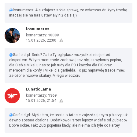
@
losnumeros: Ale zdajesz sobie sprawę, że wówczas drużyny trochę
inaczej sie na nas ustawiały niż dzisiaj?
losnumeros
komentarzy:
18089
15.01.2026, 22:00
@
Garfield_pl: Serio? Za to Ty oglądasz wszystko i nie jesteś
ekspertem. W tym momencie zachowujesz się jak wyborcy popisu,
dla Ciebie Mikel u nas to jak rudy dla PO i kaczka dla PiS oraz
memcem dla konfy i Mikel dla garfielda. To już naprawdę trzeba mieć
założone różowe okulary. Miłego wieczoru
LunaticLama
komentarzy:
1369
15.01.2026, 21:54
@
Garfield_pl: Myślałem, że teoria o Artecie zajezdzajacym piłkarzy już
dawno została obalona. Dodatkowo Partey lepszy w defie od Zubiego?
Dobre sobie. Fakt Zubi popełnia błędy, ale nie ma ich tyle co Partey.