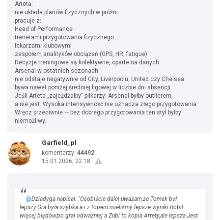
Arteta:
nie układa planów fizycznych w próżni
pracuje z:
Head of Performance
trenerami przygotowania fizycznego
lekarzami klubowymi
zespołem analityków obciążeń (GPS, HR, fatigue)
Decyzje treningowe są kolektywne, oparte na danych.
Arsenal w ostatnich sezonach:
nie odstaje negatywnie od City, Liverpoolu, United czy Chelsea
bywa nawet poniżej średniej ligowej w liczbie dni absencji
Jeśli Arteta „zajeżdżałby” piłkarzy: Arsenal byłby outlierem,
a nie jest. Wysoka intensywność nie oznacza złego przygotowania
Wręcz przeciwnie — bez dobrego przygotowania ten styl byłby
niemożliwy.
Garfield_pl
komentarzy:
44492
15.01.2026, 22:18
@
Dziadyga napisał: "Osobiście dalej uważam,że Tomek był
lepszy.Gra była szybka a i z topem mieliśmy lepsze wyniki.Robil
więcej błędów,bo grał odważniej a Zubi to kopia Artety,ale lepsza.Jest