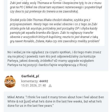
Zubi jest słaby, wolę Thomasa w formie i bezpieczne tyły, to że z musu
grał na PO ( Mikel nie chciał tam wystawić rezerwowego i popełnił błąd
czy dwa to juz pretensje do trenera a nie zawodnika).
Środek pola Ode-Thomas-Xhaka chodził idealnie, szybka gra z
przyspieszeniem. Niesty tego nie widać obecnie i co z tego że Zubi
strzela gole lub asystuje, potrzebny jest porządny DP i chyba każdy
pamięta jak wpadła bramka dla Spurs. Zubi to najlepszy transfer
obecnie z wszystkich których kupiliśmy, reszta to jest dramat z taką
grą nawet Ronaldo, Zidane, Kaka czy inni zawodnicy mieliby problem"
No i widać,że nie oglądasz za często spotkań, i do tego mało znasz
się na piłce;) i powiedz nam kto jest odpowiedzialny za kontuzje
Parteya, jakieś dowody, źródełko? xD mamy upgrade względem
Parteya na tej pozycji i bardzo fajnie współpracują z Rice;)
Garfield_pl
komentarzy:
44492
15.01.2026, 21:40
Mikel Arteta: “I think I’ve said it many times about how I feel about Ben
White & not [just] what he’s done in the last few weeks, but what he’s
done for us in the last few years.”