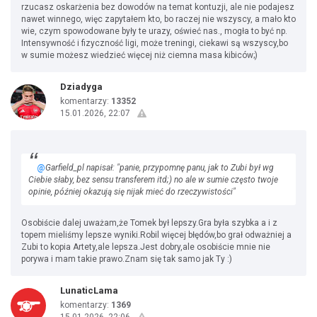
rzucasz oskarżenia bez dowodów na temat kontuzji, ale nie podajesz
nawet winnego, więc zapytałem kto, bo raczej nie wszyscy, a mało kto
wie, czym spowodowane były te urazy, oświeć nas., mogła to być np.
Intensywność i fizyczność ligi, może treningi, ciekawi są wszyscy,bo
w sumie możesz wiedzieć więcej niż ciemna masa kibiców;)
Dziadyga
komentarzy:
13352
15.01.2026, 22:07
@
Garfield_pl napisał: "panie, przypomnę panu, jak to Zubi był wg
Ciebie słaby, bez sensu transferem itd;) no ale w sumie często twoje
opinie, później okazują się nijak mieć do rzeczywistości"
Osobiście dalej uważam,że Tomek był lepszy.Gra była szybka a i z
topem mieliśmy lepsze wyniki.Robil więcej błędów,bo grał odważniej a
Zubi to kopia Artety,ale lepsza.Jest dobry,ale osobiście mnie nie
porywa i mam takie prawo.Znam się tak samo jak Ty :)
LunaticLama
komentarzy:
1369