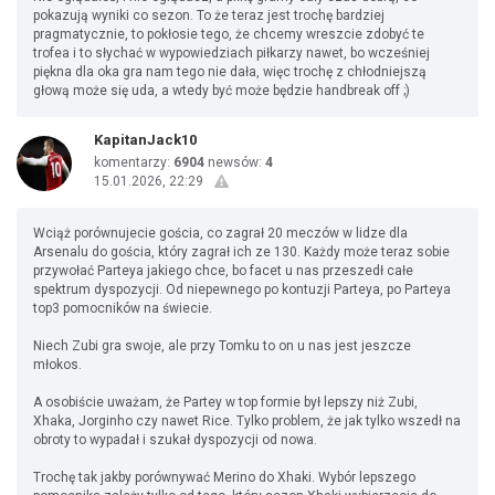
pokazują wyniki co sezon. To że teraz jest trochę bardziej
pragmatycznie, to pokłosie tego, że chcemy wreszcie zdobyć te
trofea i to słychać w wypowiedziach piłkarzy nawet, bo wcześniej
piękna dla oka gra nam tego nie dała, więc trochę z chłodniejszą
głową może się uda, a wtedy być może będzie handbreak off ;)
KapitanJack10
komentarzy:
6904
newsów:
4
15.01.2026, 22:29
Wciąż porównujecie gościa, co zagrał 20 meczów w lidze dla
Arsenalu do gościa, który zagrał ich ze 130. Każdy może teraz sobie
przywołać Parteya jakiego chce, bo facet u nas przeszedł całe
spektrum dyspozycji. Od niepewnego po kontuzji Parteya, po Parteya
top3 pomocników na świecie.
Niech Zubi gra swoje, ale przy Tomku to on u nas jest jeszcze
młokos.
A osobiście uważam, że Partey w top formie był lepszy niż Zubi,
Xhaka, Jorginho czy nawet Rice. Tylko problem, że jak tylko wszedł na
obroty to wypadał i szukał dyspozycji od nowa.
Trochę tak jakby porównywać Merino do Xhaki. Wybór lepszego