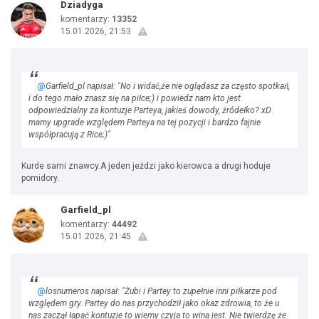
Dziadyga
komentarzy:
13352
15.01.2026, 21:53
@
Garfield_pl napisał: "No i widać,że nie oglądasz za często spotkań,
i do tego mało znasz się na piłce;) i powiedz nam kto jest
odpowiedzialny za kontuzje Parteya, jakieś dowody, źródełko? xD
mamy upgrade względem Parteya na tej pozycji i bardzo fajnie
współpracują z Rice;)"
Kurde sami znawcy.A jeden jeździ jako kierowca a drugi hoduje
pomidory.
Garfield_pl
komentarzy:
44492
15.01.2026, 21:45
@
losnumeros napisał: "Żubi i Partey to zupełnie inni piłkarze pod
względem gry. Partey do nas przychodził jako okaz zdrowia, to że u
nas zaczął łapać kontuzje to wiemy czyja to wina jest. Nie twierdzę że