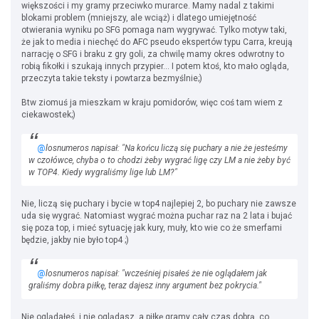
większości i my gramy przeciwko murarce. Mamy nadal z takimi
blokami problem (mniejszy, ale wciąż) i dlatego umiejętność
otwierania wyniku po SFG pomaga nam wygrywać. Tylko motyw taki,
że jak to media i niechęć do AFC pseudo ekspertów typu Carra, kreują
narrację o SFG i braku z gry goli, za chwilę mamy okres odwrotny to
robią fikołki i szukają innych przypier... I potem ktoś, kto mało ogląda,
przeczyta takie teksty i powtarza bezmyślnie;)
Btw ziomuś ja mieszkam w kraju pomidorów, więc coś tam wiem z
ciekawostek;)
@
losnumeros napisał: "Na końcu liczą się puchary a nie że jesteśmy
w czołówce, chyba o to chodzi żeby wygrać ligę czy LM a nie żeby być
w TOP4. Kiedy wygraliśmy lige lub LM?"
Nie, liczą się puchary i bycie w top4 najlepiej 2, bo puchary nie zawsze
uda się wygrać. Natomiast wygrać można puchar raz na 2 lata i bujać
się poza top, i mieć sytuację jak kury, muły, kto wie co że smerfami
będzie, jakby nie było top4 ;)
@
losnumeros napisał: "wcześniej pisałeś że nie oglądałem jak
graliśmy dobra piłkę, teraz dajesz inny argument bez pokrycia."
Nie oglądałeś, i nie oglądasz, a piłkę gramy cały czas dobrą, co