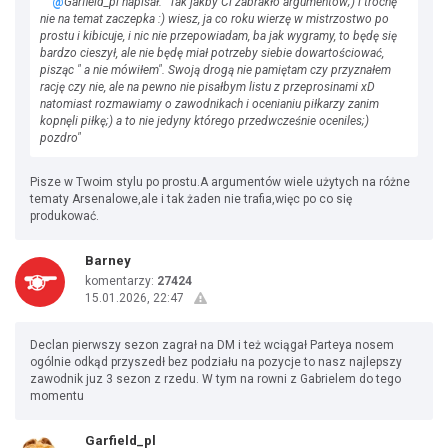
@
Garfield_pl napisał: "Tak jakby Ci zabrakło argumentów;) i trochę
nie na temat zaczepka :) wiesz, ja co roku wierzę w mistrzostwo po
prostu i kibicuje, i nic nie przepowiadam, ba jak wygramy, to będę się
bardzo cieszył, ale nie będę miał potrzeby siebie dowartościować,
pisząc " a nie mówiłem". Swoją drogą nie pamiętam czy przyznałem
rację czy nie, ale na pewno nie pisałbym listu z przeprosinami xD
natomiast rozmawiamy o zawodnikach i ocenianiu piłkarzy zanim
kopnęli piłkę;) a to nie jedyny którego przedwcześnie oceniles;)
pozdro"
Pisze w Twoim stylu po prostu.A argumentów wiele użytych na różne
tematy Arsenalowe,ale i tak żaden nie trafia,więc po co się
produkować.
Barney
komentarzy:
27424
15.01.2026, 22:47
Declan pierwszy sezon zagrał na DM i też wciągał Parteya nosem
ogólnie odkąd przyszedł bez podziału na pozycje to nasz najlepszy
zawodnik juz 3 sezon z rzedu. W tym na rowni z Gabrielem do tego
momentu
Garfield_pl