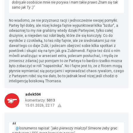
dobry,ale osobiście mnie nie porywa i mam takie prawo.Znam się tak
samo jak Ty :)"
No wiadomo, że nie przyznasz racji i jednocześnie swojej pomyłki.
Partey był dobry, ale niżej kolega fajnie wypunktował kilka "bzdur", a
odważniej to my nie graliśmy wtedy dzięki Parteyowi, tylko całej
drużynie, a niejeden raz robił błędy, które źle się kończyły. Co do
wyników z czołówką, to też niby fajnie, ale ze średniakami już nie
dawał tego co daje Zubi, i polecam obejrzeć sobie kilka spotkań z
powtórek i skupić się na tym jak gra Zubimendi. Fajnie też dziś o nim
mówili analizując w arsecast extra, polecam posłuchać, i myślę że
zmienisz zdanie;) już pomijam to że Parteya to bardzo rzadko można
było zobaczyć w roli "napastnika". No i fajne jest to, że z Ricem mogą
płynnie wymieniać się pozycjami i wprowadzać chaos rywalom, czego
z Parteyem robić się nie dało, bo to jednak level niżej jeśli chodzi o
inteligencję boiskową Thomasa.
adek504
komentarzy:
5013
15.01.2026, 22:17
@
losnumeros napisał: "jako pierwszy mialczyl Simeone żeby grac