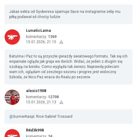
Jakaś sekta od Gyokeresa spamuje Sace na instagramie żeby mu
piłkę podawał xd chorzy ludzie
LunaticLama
komentarzy:
1369
15.01.2026, 21:15
Baturina i Paz to są przyszłe gwiazdy światowego formatu. Tak się ich
wspaniałe ogląda jak graja we dwóch. Widać, że jeden z drugim się
szukają na boisku. Como wygląda tak świeżo. Naprawdę polecam
wam ich, oglądam od zeszłego sezonu i progres jest widoczny.
Szkoda, że Nico Paz wraca do Realu po sezonie
alexis1908
komentarzy:
12708
15.01.2026, 21:13
@
GunnerKaspi: Rice Gabriel Trossard
R4d3k998
komentarzy:
24