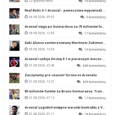
22 godziny temu
10
komentarzy
Real Betis 3-1 Arsenal - pomeczowa wypowiedź Artety
06.08.2026, 09:32
0
komentarzy
Arsenal sięga po Guimarãesa za 75 milionów funtów
05.08.2026, 13:55
17
komentarzy
Xabi Alonso zainteresowany Martinem Zubimendim
05.08.2026, 13:53
14
komentarzy
Arsenal rozbija Gironę 4:1 w pierwszym meczu przyg
01.08.2026, 22:40
548
komentarzy
Zaczynamy pre-season! Girona vs Arsenalu
01.08.2026, 13:31
449
komentarzy
85 milionów funtów za Bruno Guimaraesa. Transfer na o
01.08.2026, 07:13
17
komentarzy
Arsenal uzgodnił wstępne warunki kontraktu z Viniciu
01.08.2026, 07:11
18
komentarzy