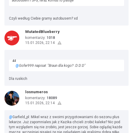
autobusem i SFG, teraz komuś to pasuje"
Czyli według Ciebie gramy autobusem? xd
MutatedBlueberry
komentarzy:
1018
15.01.2026, 22:14
@
Gofer999 napisał: "Braun dla kogo? :D:D:D"
Dla ruskich
losnumeros
komentarzy:
18089
15.01.2026, 22:14
@
Garfield_pl: Mikel wraz z swoimi przygotowaniami do sezonu plus
lekarze. Już zapomniales jak z Kazika chcieli zrobić kaleke? Nic pod
tym względem się nie zrobiło, jest jescze gorzej. Sobie oglądaj każde
mecze, wcześniej pisałeś że nie oglądałem jak graliśmy dobra piłkę,