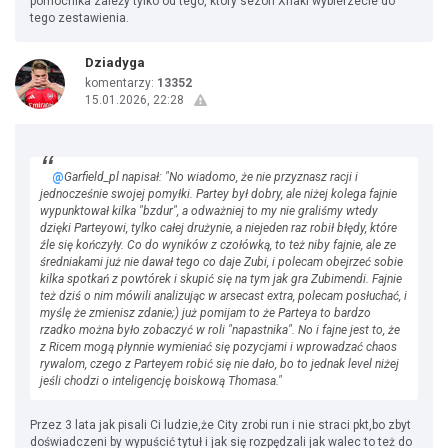
pomocnika zależy tylko od tego, który sezon Xhaki wybierzecie do
tego zestawienia.
Dziadyga
komentarzy:
13352
15.01.2026, 22:28
@
Garfield_pl napisał: "No wiadomo, że nie przyznasz racji i
jednocześnie swojej pomyłki. Partey był dobry, ale niżej kolega fajnie
wypunktował kilka "bzdur", a odważniej to my nie graliśmy wtedy
dzięki Parteyowi, tylko całej drużynie, a niejeden raz robił błędy, które
źle się kończyły. Co do wyników z czołówką, to też niby fajnie, ale ze
średniakami już nie dawał tego co daje Zubi, i polecam obejrzeć sobie
kilka spotkań z powtórek i skupić się na tym jak gra Zubimendi. Fajnie
też dziś o nim mówili analizując w arsecast extra, polecam posłuchać, i
myślę że zmienisz zdanie;) już pomijam to że Parteya to bardzo
rzadko można było zobaczyć w roli "napastnika". No i fajne jest to, że
z Ricem mogą płynnie wymieniać się pozycjami i wprowadzać chaos
rywalom, czego z Parteyem robić się nie dało, bo to jednak level niżej
jeśli chodzi o inteligencję boiskową Thomasa."
Przez 3 lata jak pisali Ci ludzie,że City zrobi run i nie straci pkt,bo zbyt
doświadczeni by wypuścić tytuł i jak się rozpędzali jak walec to też do