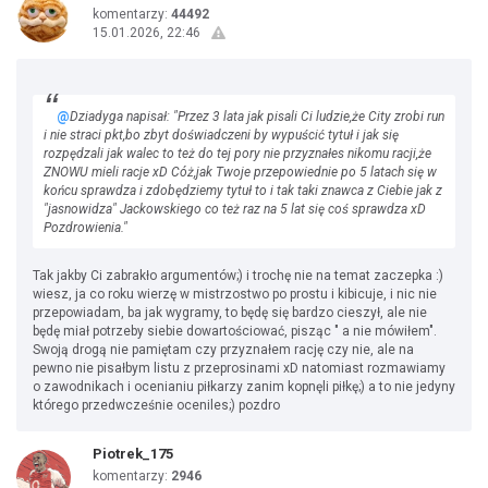
komentarzy:
44492
15.01.2026, 22:46
@
Dziadyga napisał: "Przez 3 lata jak pisali Ci ludzie,że City zrobi run
i nie straci pkt,bo zbyt doświadczeni by wypuścić tytuł i jak się
rozpędzali jak walec to też do tej pory nie przyznałes nikomu racji,że
ZNOWU mieli racje xD Cóż,jak Twoje przepowiednie po 5 latach się w
końcu sprawdza i zdobędziemy tytuł to i tak taki znawca z Ciebie jak z
"jasnowidza" Jackowskiego co też raz na 5 lat się coś sprawdza xD
Pozdrowienia."
Tak jakby Ci zabrakło argumentów;) i trochę nie na temat zaczepka :)
wiesz, ja co roku wierzę w mistrzostwo po prostu i kibicuje, i nic nie
przepowiadam, ba jak wygramy, to będę się bardzo cieszył, ale nie
będę miał potrzeby siebie dowartościować, pisząc " a nie mówiłem".
Swoją drogą nie pamiętam czy przyznałem rację czy nie, ale na
pewno nie pisałbym listu z przeprosinami xD natomiast rozmawiamy
o zawodnikach i ocenianiu piłkarzy zanim kopnęli piłkę;) a to nie jedyny
którego przedwcześnie oceniles;) pozdro
Piotrek_175
komentarzy:
2946