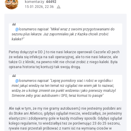
komentarzy:
44492
15.01.2026, 22:36
@
losnumeros napisał: "Mikel wraz z swoimi przygotowaniami do
sezonu plus lekarze. Już zapomniales jak z Kazika chcieli zrobić
kaleke?"
Partey dołączył w DD ;) to nie nasi lekarze operowali Cazorle xD pech
że wdała się infekcja na sali operacyjnej, ale to nie nasi lekarze, ale
także Ci z kliniki, na pewno nikt nie chciał zrobić z niego kaleki. Była
opisana historia tej kontuzji tak swoją drogą.
@
losnumeros napisał: "Lepiej pomidory siać i robić w ogródku i
mieć jakąś wiedzę na ten temat niż oglądać nie wiem jak to nazwać,
widzę że u kolegi zmienił sie punkt widzenia i jako pierwszy mialczyl
Simeone żeby grac autobusem i SFG, teraz komuś to pasuje"
Ale sęk w tym, że my nie gramy autobusem;) nie jesteśmy podobni ani
do Stoke ani Atletico, gdybyś oglądał mecze, wiedziałbyś, że jesteśmy
elastyczni i zdobywamy gole w każdy możliwy sposób. Gdybyś oglądał
kolego regularnie, to wiedziałbyś też że porównując 23 do 25 sezonu,
rywale nasi przestali próbować z nami iść na wymianę ciosów w