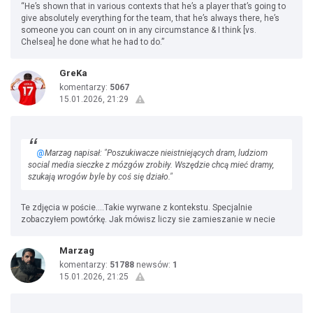
“He’s shown that in various contexts that he’s a player that’s going to
give absolutely everything for the team, that he’s always there, he’s
someone you can count on in any circumstance & I think [vs.
Chelsea] he done what he had to do.”
GreKa
komentarzy:
5067
15.01.2026, 21:29
@
Marzag napisał: "Poszukiwacze nieistniejących dram, ludziom
social media sieczke z mózgów zrobiły. Wszędzie chcą mieć dramy,
szukają wrogów byle by coś się działo."
Te zdjęcia w poście....Takie wyrwane z kontekstu. Specjalnie
zobaczyłem powtórkę. Jak mówisz liczy sie zamieszanie w necie
Marzag
komentarzy:
51788
newsów:
1
15.01.2026, 21:25