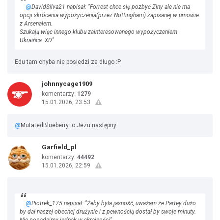
@
DavidSilva21 napisał: "Forrest chce się pozbyć Ziny ale nie ma
opcji skrócenia wypożyczenia(przez Nottingham) zapisanej w umowie
z Arsenalem.
Szukają więc innego klubu zainteresowanego wypożyczeniem
Ukraińca. XD"
Edu tam chyba nie posiedzi za długo :P
johnnycage1909
komentarzy:
1279
15.01.2026, 23:53
@
MutatedBlueberry: o Jezu następny
Garfield_pl
komentarzy:
44492
15.01.2026, 22:59
@
Piotrek_175 napisał: "Żeby była jasność, uważam że Partey dużo
by dał naszej obecnej drużynie i z pewnością dostał by swoje minuty.