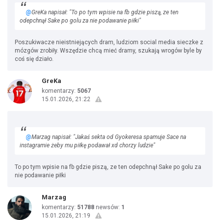
@
GreKa napisał: "To po tym wpisie na fb gdzie piszą, ze ten
odepchnął Sake po golu za nie podawanie piłki"
Poszukiwacze nieistniejących dram, ludziom social media sieczke z
mózgów zrobiły. Wszędzie chcą mieć dramy, szukają wrogów byle by
coś się działo.
GreKa
komentarzy:
5067
15.01.2026, 21:22
@
Marzag napisał: "Jakaś sekta od Gyokeresa spamuje Sace na
instagramie żeby mu piłkę podawał xd chorzy ludzie"
To po tym wpisie na fb gdzie piszą, ze ten odepchnął Sake po golu za
nie podawanie piłki
Marzag
komentarzy:
51788
newsów:
1
15.01.2026, 21:19