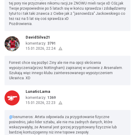
tej pory nie przyznałes nikomu racji,że ZNOWU mieli racje xD Cóż,jak
Twoje przepowiednie po 5 latach się w końcu sprawdza i zdobędziemy
tytuł to i tak taki znawca z Ciebie jak z "jasnowidza" Jackowskiego co
też raz na 5 lat się coś sprawdza xD
Pozdrowienia.
DavidSilva21
komentarzy:
3791
15.01.2026, 22:24
Forrest chce się pozbyć Ziny ale nie ma opcji skrócenia
wypożyczenia(przez Nottingham) zapisanej w umowie z Arsenalem.
Szukają więc innego klubu zainteresowanego wypożyczeniem
Ukraińca. XD
LunaticLama
komentarzy:
1369
15.01.2026, 22:23
@
losnumeros: Arteta odpowiada za przygotowanie fizyczne
pośrednio, jako lider sztabu, ale nie ma żadnych danych, które
wskazywałyby, że Arsenal jest gorzej przygotowany fizycznie lub
bardziej kontuzjogenny niż inne topowe zespoły.