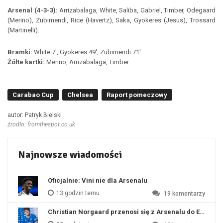
Arsenal (4-3-3):
Arrizabalaga, White, Saliba, Gabriel, Timber, Odegaard
(Merino), Zubimendi, Rice (Havertz), Saka, Gyokeres (Jesus), Trossard
(Martinelli).
Bramki:
White 7', Gyokeres 49', Zubimendi 71'
Żółte kartki:
Merino, Arrizabalaga, Timber.
Carabao Cup
Chelsea
Raport pomeczowy
autor: Patryk Bielski
źrodło: fromthespot.co.uk
Najnowsze wiadomości
Oficjalnie: Vini nie dla Arsenalu
13 godzin temu
19
komentarzy
Christian Norgaard przenosi się z Arsenalu do Everton