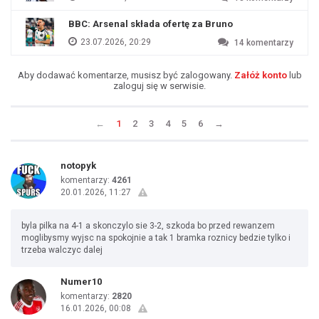
BBC: Arsenal składa ofertę za Bruno
23.07.2026, 20:29
14
komentarzy
Aby dodawać komentarze, musisz być zalogowany.
Załóż konto
lub
zaloguj się w serwisie.
←
1
2
3
4
5
6
→
notopyk
komentarzy:
4261
20.01.2026, 11:27
byla pilka na 4-1 a skonczylo sie 3-2, szkoda bo przed rewanzem
moglibysmy wyjsc na spokojnie a tak 1 bramka roznicy bedzie tylko i
trzeba walczyc dalej
Numer10
komentarzy:
2820
16.01.2026, 00:08