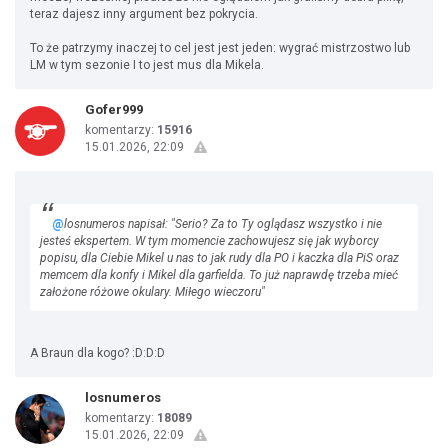
teraz dajesz inny argument bez pokrycia.
To że patrzymy inaczej to cel jest jest jeden: wygrać mistrzostwo lub
LM w tym sezonie I to jest mus dla Mikela.
Gofer999
komentarzy:
15916
15.01.2026, 22:09
@
losnumeros napisał: "Serio? Za to Ty oglądasz wszystko i nie
jesteś ekspertem. W tym momencie zachowujesz się jak wyborcy
popisu, dla Ciebie Mikel u nas to jak rudy dla PO i kaczka dla PiS oraz
memcem dla konfy i Mikel dla garfielda. To już naprawdę trzeba mieć
założone różowe okulary. Miłego wieczoru"
A Braun dla kogo? :D:D:D
losnumeros
komentarzy:
18089
15.01.2026, 22:09