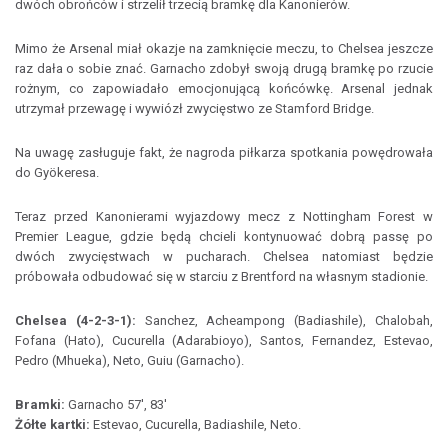
dwóch obrońców i strzelił trzecią bramkę dla Kanonierów.
Mimo że Arsenal miał okazje na zamknięcie meczu, to Chelsea jeszcze
raz dała o sobie znać. Garnacho zdobył swoją drugą bramkę po rzucie
rożnym, co zapowiadało emocjonującą końcówkę. Arsenal jednak
utrzymał przewagę i wywiózł zwycięstwo ze Stamford Bridge.
Na uwagę zasługuje fakt, że nagroda piłkarza spotkania powędrowała
do Gyökeresa.
Teraz przed Kanonierami wyjazdowy mecz z Nottingham Forest w
Premier League, gdzie będą chcieli kontynuować dobrą passę po
dwóch zwycięstwach w pucharach. Chelsea natomiast będzie
próbowała odbudować się w starciu z Brentford na własnym stadionie.
Chelsea (4-2-3-1):
Sanchez, Acheampong (Badiashile), Chalobah,
Fofana (Hato), Cucurella (Adarabioyo), Santos, Fernandez, Estevao,
Pedro (Mhueka), Neto, Guiu (Garnacho).
Bramki:
Garnacho 57', 83'
Żółte kartki:
Estevao, Cucurella, Badiashile, Neto.