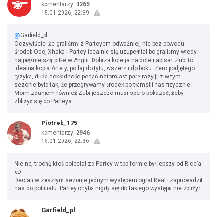
komentarzy:
3265
15.01.2026, 22:39
@
Garfield_pl
Oczywiście, że graliśmy z Parteyem odważniej, nie bez powodu
środek Ode, Xhaka i Partey idealnie się uzupełniał bo graliśmy wtedy
najpiękniejszą piłke w Anglii. Dobrze kolega na dole napisał. Zubi to
idealna kopia Artety, podaj do tyłu, wszerz i do boku. Zero podjętego
ryzyka, duża dokładnośc podań natomiast pare razy juz w tym
sezonie było tak, że przegrywamy środek bo tłamsili nas fizycznie.
Moim zdaniem również Zubi jeszcze musi sporo pokazać, żeby
zbliżyć się do Parteya
Piotrek_175
komentarzy:
2946
15.01.2026, 22:36
Nie no, trochę ktoś poleciał ze Partey w top formie był lepszy od Rice’a
xD
Declan w zeszłym sezonie jednym występem ograł Real i zaprowadził
nas do półfinału. Partey chyba nigdy się do takiego występu nie zbliżył
Garfield_pl