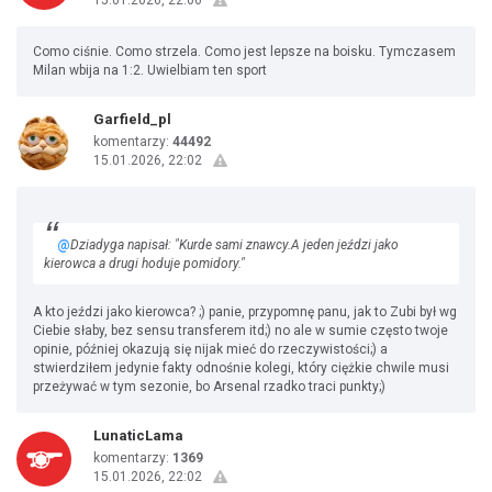
15.01.2026, 22:06
Como ciśnie. Como strzela. Como jest lepsze na boisku. Tymczasem
Milan wbija na 1:2. Uwielbiam ten sport
Garfield_pl
komentarzy:
44492
15.01.2026, 22:02
@
Dziadyga napisał: "Kurde sami znawcy.A jeden jeździ jako
kierowca a drugi hoduje pomidory."
A kto jeździ jako kierowca? ;) panie, przypomnę panu, jak to Zubi był wg
Ciebie słaby, bez sensu transferem itd;) no ale w sumie często twoje
opinie, później okazują się nijak mieć do rzeczywistości;) a
stwierdziłem jedynie fakty odnośnie kolegi, który ciężkie chwile musi
przeżywać w tym sezonie, bo Arsenal rzadko traci punkty;)
LunaticLama
komentarzy:
1369
15.01.2026, 22:02