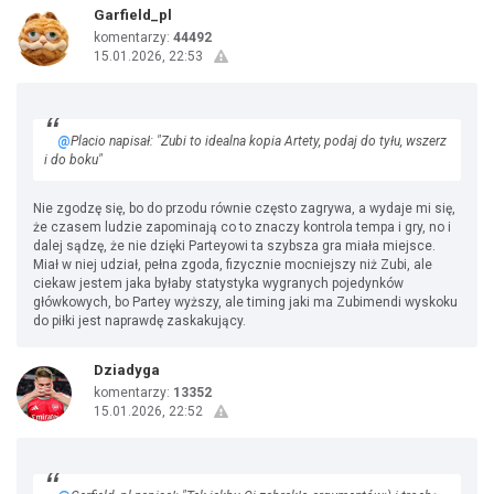
Garfield_pl
komentarzy:
44492
15.01.2026, 22:53
@
Placio napisał: "Zubi to idealna kopia Artety, podaj do tyłu, wszerz
i do boku"
Nie zgodzę się, bo do przodu równie często zagrywa, a wydaje mi się,
że czasem ludzie zapominają co to znaczy kontrola tempa i gry, no i
dalej sądzę, że nie dzięki Parteyowi ta szybsza gra miała miejsce.
Miał w niej udział, pełna zgoda, fizycznie mocniejszy niż Zubi, ale
ciekaw jestem jaka byłaby statystyka wygranych pojedynków
główkowych, bo Partey wyższy, ale timing jaki ma Zubimendi wyskoku
do piłki jest naprawdę zaskakujący.
Dziadyga
komentarzy:
13352
15.01.2026, 22:52