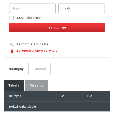
1
2
3
4
5
6
7
zapamiętaj mnie
8
9
10
11
12
13
14
15
16
17
18
19
zapomniałem hasła
20
21
zarejestruj się w serwisie
22
23
24
25
26
27
28
29
Następny
Ostatni
30
31
32
33
34
35
36
37
Tabela
Strzelcy
38
39
40
41
Drużyna
M
Pkt
42
43
44
45
46
pokaż całą tabelę
47
48
49
50