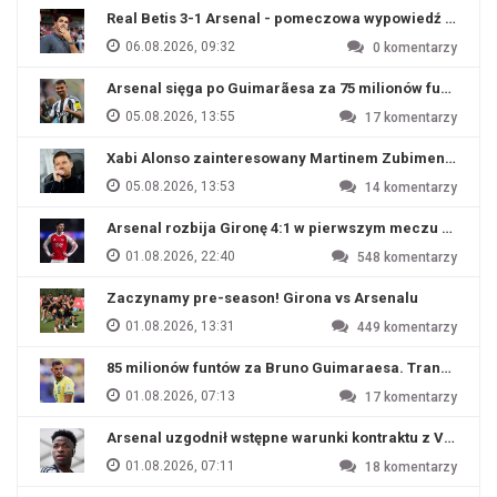
Real Betis 3-1 Arsenal - pomeczowa wypowiedź Artety
06.08.2026, 09:32
0
komentarzy
Arsenal sięga po Guimarãesa za 75 milionów funtów
05.08.2026, 13:55
17
komentarzy
Xabi Alonso zainteresowany Martinem Zubimendim
05.08.2026, 13:53
14
komentarzy
Arsenal rozbija Gironę 4:1 w pierwszym meczu przyg
01.08.2026, 22:40
548
komentarzy
Zaczynamy pre-season! Girona vs Arsenalu
01.08.2026, 13:31
449
komentarzy
85 milionów funtów za Bruno Guimaraesa. Transfer na o
01.08.2026, 07:13
17
komentarzy
Arsenal uzgodnił wstępne warunki kontraktu z Viniciu
01.08.2026, 07:11
18
komentarzy