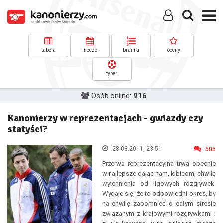
tabela
mecze
bramki
oceny
typer
Osób online:
916
Kanonierzy w reprezentacjach - gwiazdy czy
statyści?
28.03.2011, 23:51
505
Przerwa reprezentacyjna trwa obecnie
w najlepsze dając nam, kibicom, chwilę
wytchnienia od ligowych rozgrywek.
Wydaje się, że to odpowiedni okres, by
na chwilę zapomnieć o całym stresie
związanym z krajowymi rozgrywkami i