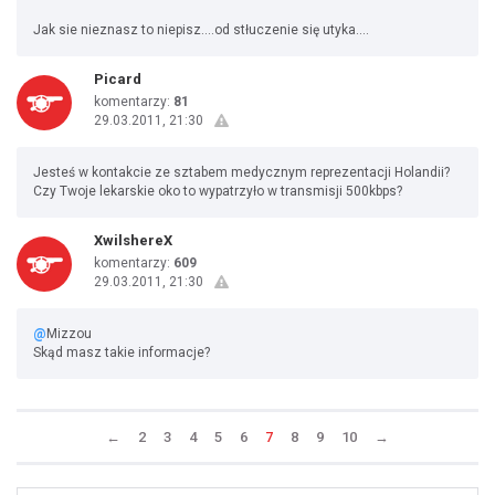
Jak sie nieznasz to niepisz....od stłuczenie się utyka....
Picard
komentarzy:
81
29.03.2011, 21:30
Jesteś w kontakcie ze sztabem medycznym reprezentacji Holandii?
Czy Twoje lekarskie oko to wypatrzyło w transmisji 500kbps?
XwilshereX
komentarzy:
609
29.03.2011, 21:30
@
Mizzou
Skąd masz takie informacje?
←
2
3
4
5
6
7
8
9
10
→
Uda