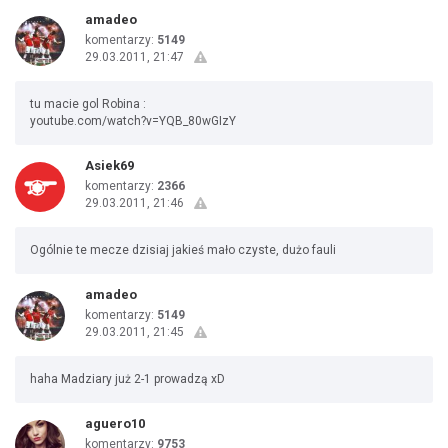
amadeo
komentarzy:
5149
29.03.2011, 21:47
tu macie gol Robina :
youtube.com/watch?v=YQB_80wGIzY
Asiek69
komentarzy:
2366
29.03.2011, 21:46
Ogólnie te mecze dzisiaj jakieś mało czyste, dużo fauli
amadeo
komentarzy:
5149
29.03.2011, 21:45
haha Madziary już 2-1 prowadzą xD
aguero10
komentarzy:
9753