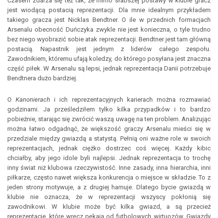
Czasem zdarza się też tak, że mimo słabszej postawy w klubie gracz
jest wiodącą postacią reprezentacji. Dla mnie idealnym przykładem
takiego gracza jest Nicklas Bendtner. O ile w przednich formacjach
Arsenalu obecność Duńczyka zwykle nie jest konieczna, o tyle trudno
bez niego wyobrazić sobie atak reprezentacji. Bendtner jest tam główną
postacią. Napastnik jest jednym z liderów całego zespołu.
Zawodnikiem, któremu ufają koledzy, do którego posyłana jest znaczna
część piłek. W Arsenalu są lepsi, jednak reprezentacja Danii potrzebuje
Bendtnera dużo bardziej.
O
Kanonierach
i ich reprezentacyjnych karierach można rozmawiać
godzinami. Ja prześledziłem tylko kilka przypadków i to bardzo
pobieżnie, starając się zwrócić waszą uwagę na ten problem. Analizując
można łatwo odgadnąć, że większość graczy Arsenalu mieści się w
przedziale między gwiazdą a statystą. Pełnią oni ważne role w swoich
reprezentacjach, jednak ciężko dostrzec coś więcej. Każdy kibic
chciałby, aby jego idole byli najlepsi. Jednak reprezentacja to trochę
inny świat niż klubowa rzeczywistość. Inne zasady, inna hierarchia, inni
piłkarze, często nawet większa konkurencja o miejsce w składzie. To z
jeden strony motywuje, a z drugiej hamuje. Dlatego bycie gwiazdą w
klubie nie oznacza, że w reprezentacji wszyscy pokłonią się
zawodnikowi. W klubie może być kilka gwiazd, a są przecież
reprezentacje, które wręcz pękają od futbolowych wirtuozów. Gwiazdy