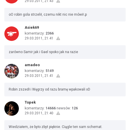
29.03.2011, 21:43
oO robin gola strzelił, czemu nikt nic nie mówił ;p
Asiek69
komentarzy:
2366
29.03.2011, 21:41
zarówno Samir jak i Gael spoko jak na razie
amadeo
komentarzy:
5149
29.03.2011, 21:41
Robin zszedł i Węgrzy od razu bramę wpakowali xD
Topek
komentarzy:
14666
newsów:
126
29.03.2011, 21:40
Wiedziałem, że było zbyt pięknie. Ciągle ten sam schemat.