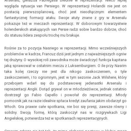
Arsenalu, gwiazda Fabregasa blednie w reprezentacji. Nieco lepiej
wygląda sytuacja van Persiego. W reprezentacji Holandii nie jest on
postacią pierwszoplanową, choć jest nieodłącznym elementem
fantastycznej formacji ataku. Swoje atuty znane z gry w Arsenalu
pokazuje też w meczach reprezentacji. W doborowym towarzystwie
holenderskich atakujących van Persie radzi sobie bardzo dobrze, choć
do statusu lidera zespołu trochę mu brakuje.
Rośnie za to pozycja Nasriego w reprezentacji. Mimo wcześniejszych
problemów w kadrze, Francuz dziś jest jednym z najważniejszych ogniw
tej drużyny. O wysokiej roli zawodnika może świadczyć funkcja kapitana
jaką sprawował w ostatnim meczu z Luksemburgiem. O ile przy Nasrim
taka kolej rzeczy nie jest dla nikogo zaskoczeniem, o tyle
zaskoczeniem, i to ogromnym, jest w tym sezonie Jack Wilshere, który
przebojem wdarł się do podstawowej jedenastki Arsenalu i
reprezentacji Anglii. Dotąd grywał on w młodzieżówce, jednak ostatnio
dostrzegł go Fabio Capello i powołał do reprezentacji. Młody
pomocnik jak na razie idealnie spłaca kredyt zaufania jakim obdarzył go
Włoch. Gra prawie całe spotkania, nie boi się presji, zawsze równy i
solidny. Swoją formę, którą zaskoczył nas w rozgrywkach Ligi
Angielskiej, potwierdza też w spotkaniach reprezentacyjnych.