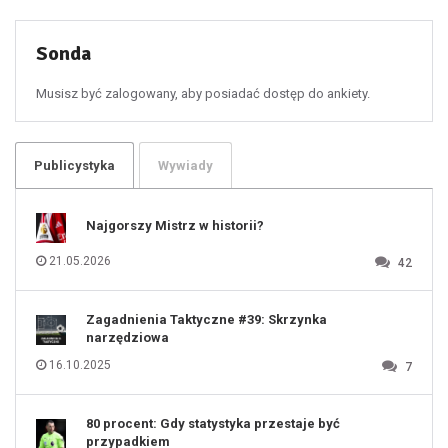
51
52
53
54
55
Sonda
56
57
58
59
60
Musisz być zalogowany, aby posiadać dostęp do ankiety.
61
100
101
102
103
104
105
106
Publicystyka
Wywiady
107
108
109
110
111
112
Najgorszy Mistrz w historii?
113
114
115
116
21.05.2026
42
117
118
119
120
121
122
123
Zagadnienia Taktyczne #39: Skrzynka
124
125
narzędziowa
126
127
128
16.10.2025
7
129
130
131
80 procent: Gdy statystyka przestaje być
przypadkiem