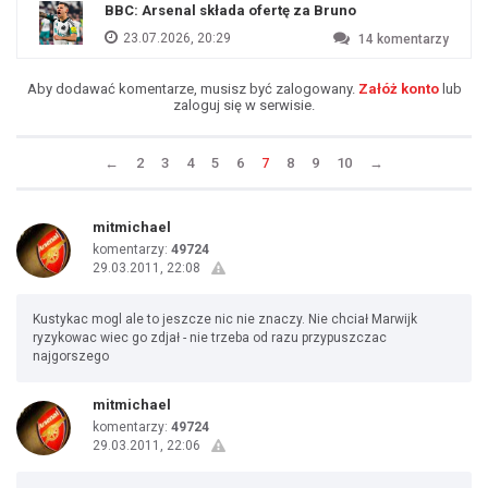
BBC: Arsenal składa ofertę za Bruno
23.07.2026, 20:29
14
komentarzy
Aby dodawać komentarze, musisz być zalogowany.
Załóż konto
lub
zaloguj się w serwisie.
←
2
3
4
5
6
7
8
9
10
→
mitmichael
komentarzy:
49724
29.03.2011, 22:08
Kustykac mogl ale to jeszcze nic nie znaczy. Nie chciał Marwijk
ryzykowac wiec go zdjał - nie trzeba od razu przypuszczac
najgorszego
mitmichael
komentarzy:
49724
29.03.2011, 22:06