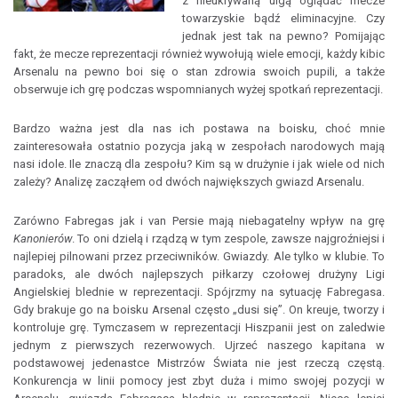
z nieukrywaną ulgą oglądać mecze
towarzyskie bądź eliminacyjne. Czy
jednak jest tak na pewno? Pomijając
fakt, że mecze reprezentacji również wywołują wiele emocji, każdy kibic
Arsenalu na pewno boi się o stan zdrowia swoich pupili, a także
obserwuje ich grę podczas wspomnianych wyżej spotkań reprezentacji.
Bardzo ważna jest dla nas ich postawa na boisku, choć mnie
zainteresowała ostatnio pozycja jaką w zespołach narodowych mają
nasi idole. Ile znaczą dla zespołu? Kim są w drużynie i jak wiele od nich
zależy? Analizę zacząłem od dwóch największych gwiazd Arsenalu.
Zarówno Fabregas jak i van Persie mają niebagatelny wpływ na grę
Kanonierów
. To oni dzielą i rządzą w tym zespole, zawsze najgroźniejsi i
najlepiej pilnowani przez przeciwników. Gwiazdy. Ale tylko w klubie. To
paradoks, ale dwóch najlepszych piłkarzy czołowej drużyny Ligi
Angielskiej blednie w reprezentacji. Spójrzmy na sytuację Fabregasa.
Gdy brakuje go na boisku Arsenal często „dusi się”. On kreuje, tworzy i
kontroluje grę. Tymczasem w reprezentacji Hiszpanii jest on zaledwie
jednym z pierwszych rezerwowych. Ujrzeć naszego kapitana w
podstawowej jedenastce Mistrzów Świata nie jest rzeczą częstą.
Konkurencja w linii pomocy jest zbyt duża i mimo swojej pozycji w