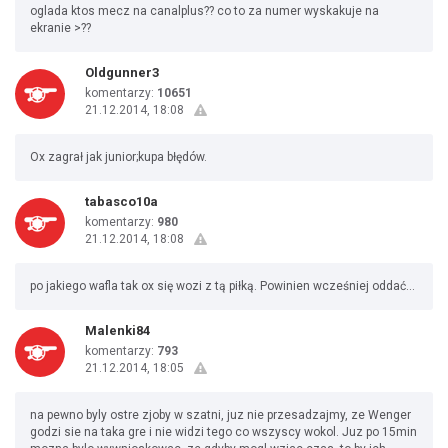
oglada ktos mecz na canalplus?? co to za numer wyskakuje na
ekranie >??
Oldgunner3
komentarzy:
10651
21.12.2014, 18:08
Ox zagrał jak junior;kupa błędów.
tabasco10a
komentarzy:
980
21.12.2014, 18:08
po jakiego wafla tak ox się wozi z tą piłką. Powinien wcześniej oddać...
Malenki84
komentarzy:
793
21.12.2014, 18:05
na pewno byly ostre zjoby w szatni, juz nie przesadzajmy, ze Wenger
godzi sie na taka gre i nie widzi tego co wszyscy wokol. Juz po 15min