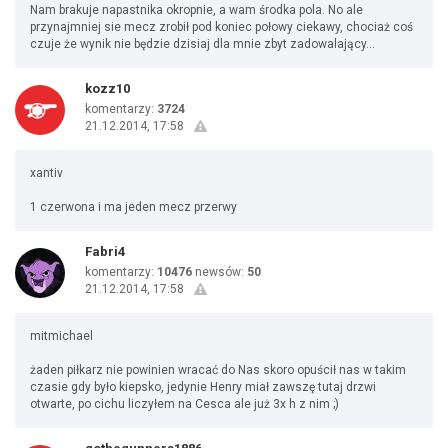
Nam brakuje napastnika okropnie, a wam środka pola. No ale
przynajmniej sie mecz zrobił pod koniec połowy ciekawy, chociaż coś
czuje że wynik nie będzie dzisiaj dla mnie zbyt zadowalający...
kozz10
komentarzy:
3724
21.12.2014, 17:58
xantiv
1 czerwona i ma jeden mecz przerwy
Fabri4
komentarzy:
10476
newsów:
50
21.12.2014, 17:58
mitmichael
żaden piłkarz nie powinien wracać do Nas skoro opuścił nas w takim
czasie gdy było kiepsko, jedynie Henry miał zawszę tutaj drzwi
otwarte, po cichu liczyłem na Cesca ale już 3x h z nim ;)