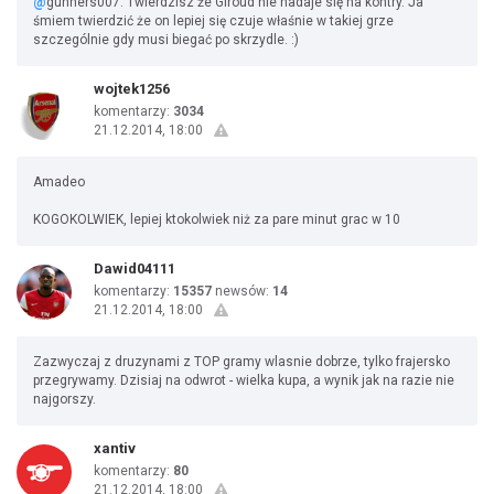
@
gunners007: Twierdzisz że Giroud nie nadaje się na kontry. Ja
śmiem twierdzić że on lepiej się czuje właśnie w takiej grze
szczególnie gdy musi biegać po skrzydle. :)
wojtek1256
komentarzy:
3034
21.12.2014, 18:00
Amadeo
KOGOKOLWIEK, lepiej ktokolwiek niż za pare minut grac w 10
Dawid04111
komentarzy:
15357
newsów:
14
21.12.2014, 18:00
Zazwyczaj z druzynami z TOP gramy wlasnie dobrze, tylko frajersko
przegrywamy. Dzisiaj na odwrot - wielka kupa, a wynik jak na razie nie
najgorszy.
xantiv
komentarzy:
80
21.12.2014, 18:00