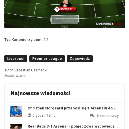
Typ Kanonierzy.com:
2:2
Liverpool
Premier League
Zapowiedź
autor: Sebastian Czarnecki
źrodło: własne
Najnowsze wiadomości
Christian Norgaard przenosi się z Arsenalu do Everton
6 godzin temu
6
komentarzy
Real Betis 3-1 Arsenal - pomeczowa wypowiedź Artety