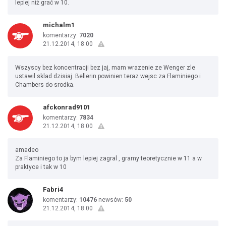
lepiej niż grać w 10.
michalm1
komentarzy:
7020
21.12.2014, 18:00
Wszyscy bez koncentracji bez jaj, mam wrazenie ze Wenger zle
ustawil sklad dzisiaj. Bellerin powinien teraz wejsc za Flaminiego i
Chambers do srodka.
afckonrad9101
komentarzy:
7834
21.12.2014, 18:00
amadeo
Za Flaminiego to ja bym lepiej zagral , gramy teoretycznie w 11 a w
praktyce i tak w 10
Fabri4
komentarzy:
10476
newsów:
50
21.12.2014, 18:00