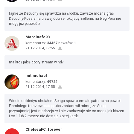
fajnie że Debuchy się sprawdza na środku, zawsze mozna grać
Debuchy-Kosa a na prawej dobrze rokujący Bellerin, na bieg Pera nie
mogę już patrzeć :/
Marcinafc93
komentarzy:
34467
newsów:
1
21.12.2014, 17:55
ma ktoś jakiś dobry stream w hd?
mitmichael
komentarzy:
49724
21.12.2014, 17:55
Wiecie co kiedys chciałem Songa spowrotem ale patrzac na powrot
Flaminiego teraz bym sie grubo zastanowił mimo, ze Song
przynajmniej jest madrzejszy i nie zachowuje sie co mecz jak błazen
i co 1 lub 2 mecze nie dostaje zołtej kartki.
ChelseaFC_forever