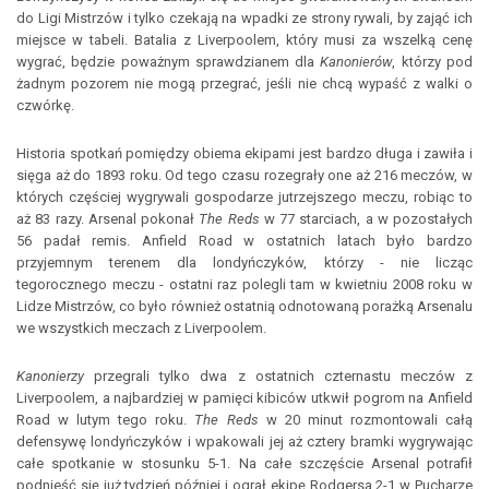
do Ligi Mistrzów i tylko czekają na wpadki ze strony rywali, by zająć ich
miejsce w tabeli. Batalia z Liverpoolem, który musi za wszelką cenę
wygrać, będzie poważnym sprawdzianem dla
Kanonierów
, którzy pod
żadnym pozorem nie mogą przegrać, jeśli nie chcą wypaść z walki o
czwórkę.
Historia spotkań pomiędzy obiema ekipami jest bardzo długa i zawiła i
sięga aż do 1893 roku. Od tego czasu rozegrały one aż 216 meczów, w
których częściej wygrywali gospodarze jutrzejszego meczu, robiąc to
aż 83 razy. Arsenal pokonał
The Reds
w 77 starciach, a w pozostałych
56 padał remis. Anfield Road w ostatnich latach było bardzo
przyjemnym terenem dla londyńczyków, którzy - nie licząc
tegorocznego meczu - ostatni raz polegli tam w kwietniu 2008 roku w
Lidze Mistrzów, co było również ostatnią odnotowaną porażką Arsenalu
we wszystkich meczach z Liverpoolem.
Kanonierzy
przegrali tylko dwa z ostatnich czternastu meczów z
Liverpoolem, a najbardziej w pamięci kibiców utkwił pogrom na Anfield
Road w lutym tego roku.
The Reds
w 20 minut rozmontowali całą
defensywę londyńczyków i wpakowali jej aż cztery bramki wygrywając
całe spotkanie w stosunku 5-1. Na całe szczęście Arsenal potrafił
podnieść się już tydzień później i ograł ekipę Rodgersa 2-1 w Pucharze