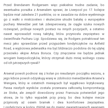
Przed Brendanem Rodgersem więc piekielnie trudne zadanie, bo
ewentualna porażka z Arsenalem sprawi, że Liverpool po 17. kolejce
będzie miał zaledwie 21 punktów, co w zasadzie na dobre wyeliminuje
go z walki o mistrzostwo i skutecznie utrudni batalię o europejskie
puchary. Menedżer jest tak zdesperowany, że ciągle szuka nowych
rozwiązań, próbuje nowych postaci na innych pozycjach, a ostatnio
nawet wprowadził nową taktykę, która przyniosła zwycięstwo w
ćwierćfinale Pucharu Ligi. Spodziewa się, że Rodgers potraktował ten
mecz jako sprawdzian przed przyjazdem londyńczyków na Anfield
Road, a wyjściowa jedenastka ma być bliźniaczo podobna do tej użytej
przeciwko ekipie Artura Boruca. Czy zmęczenie nie będzie jednak
wrogiem liverpoolczyków, którzy otrzymali dużo mniej wolnego czasu
od ich jutrzejszych rywali?
Arsenal powoli podnosi się z kolan po nieudanym początku sezonu, a
jego kibice powoli odzyskują wiarę w zdolności menedżerskie Arsene'a
Wengera, który w ostatnich miesiącach był wyjątkowo krytykowany.
Passa niezłych wyników została przerwana całkowitą kompromitacją
ze Stoke, ale zespół dowodzony przez Francuza potwierdził jego
słowa, że to tylko wypadek przy pracy, bo dwa kolejne mecze
przyniosły aż osiem bramek i dwa komfortowe zwycięstwa.
Londyńczycy w końcu zbliżyli się do miejsc gwarantowanych awansem