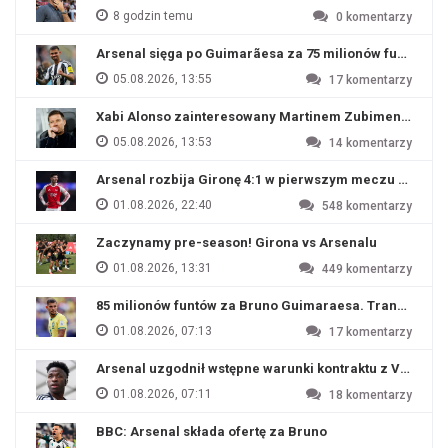
8 godzin temu
0
komentarzy
Arsenal sięga po Guimarãesa za 75 milionów funtów
05.08.2026, 13:55
17
komentarzy
Xabi Alonso zainteresowany Martinem Zubimendim
05.08.2026, 13:53
14
komentarzy
Arsenal rozbija Gironę 4:1 w pierwszym meczu przyg
01.08.2026, 22:40
548
komentarzy
Zaczynamy pre-season! Girona vs Arsenalu
01.08.2026, 13:31
449
komentarzy
85 milionów funtów za Bruno Guimaraesa. Transfer na o
01.08.2026, 07:13
17
komentarzy
Arsenal uzgodnił wstępne warunki kontraktu z Viniciu
01.08.2026, 07:11
18
komentarzy
BBC: Arsenal składa ofertę za Bruno