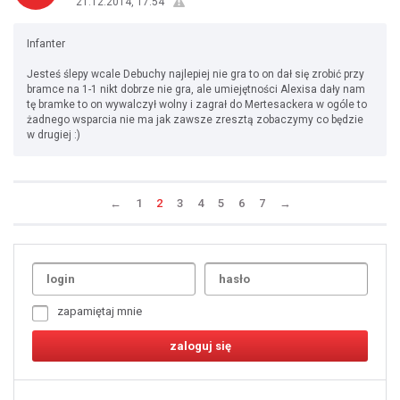
21.12.2014, 17:54
Infanter
Jesteś ślepy wcale Debuchy najlepiej nie gra to on dał się zrobić przy
bramce na 1-1 nikt dobrze nie gra, ale umiejętności Alexisa dały nam
tę bramke to on wywalczył wolny i zagrał do Mertesackera w ogóle to
żadnego wsparcia nie ma jak zawsze zresztą zobaczymy co będzie
w drugiej :)
←
1
2
3
4
5
6
7
→
Uda
1
2
3
4
5
6
7
zapamiętaj mnie
8
9
10
11
12
13
14
15
16
17
18