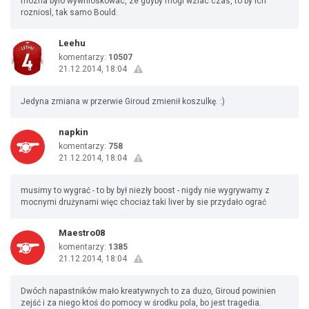
mozna bylo wywnioskowac, ze gdyby mogl wziac czas, to by ich
rozniosl, tak samo Bould.
Leehu
komentarzy:
10507
21.12.2014, 18:04
Jedyna zmiana w przerwie Giroud zmienił koszulkę. :)
napkin
komentarzy:
758
21.12.2014, 18:04
musimy to wygrać - to by był niezły boost - nigdy nie wygrywamy z
mocnymi drużynami więc chociaż taki liver by sie przydało ograć
Maestro08
komentarzy:
1385
21.12.2014, 18:04
Dwóch napastników mało kreatywnych to za dużo, Giroud powinien
zejść i za niego ktoś do pomocy w środku pola, bo jest tragedia.