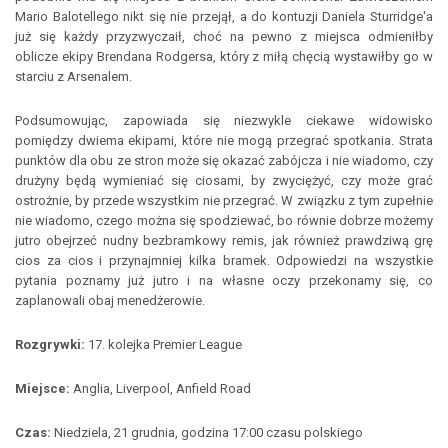
Mario Balotellego nikt się nie przejął, a do kontuzji Daniela Sturridge'a
już się każdy przyzwyczaił, choć na pewno z miejsca odmieniłby
oblicze ekipy Brendana Rodgersa, który z miłą chęcią wystawiłby go w
starciu z Arsenalem.
Podsumowując, zapowiada się niezwykle ciekawe widowisko
pomiędzy dwiema ekipami, które nie mogą przegrać spotkania. Strata
punktów dla obu ze stron może się okazać zabójcza i nie wiadomo, czy
drużyny będą wymieniać się ciosami, by zwyciężyć, czy może grać
ostrożnie, by przede wszystkim nie przegrać. W związku z tym zupełnie
nie wiadomo, czego można się spodziewać, bo równie dobrze możemy
jutro obejrzeć nudny bezbramkowy remis, jak również prawdziwą grę
cios za cios i przynajmniej kilka bramek. Odpowiedzi na wszystkie
pytania poznamy już jutro i na własne oczy przekonamy się, co
zaplanowali obaj menedżerowie.
Rozgrywki:
17. kolejka Premier League
Miejsce:
Anglia, Liverpool, Anfield Road
Czas:
Niedziela, 21 grudnia, godzina 17:00 czasu polskiego