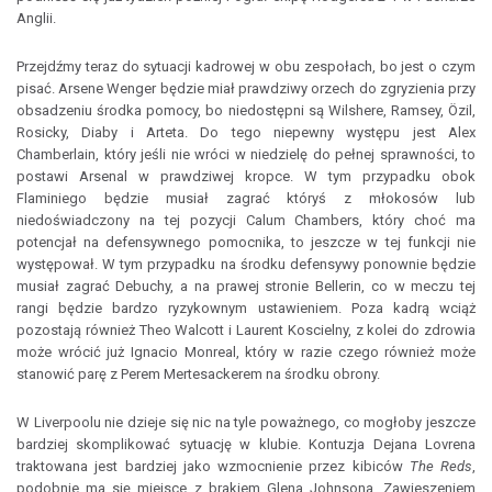
Anglii.
Przejdźmy teraz do sytuacji kadrowej w obu zespołach, bo jest o czym
pisać. Arsene Wenger będzie miał prawdziwy orzech do zgryzienia przy
obsadzeniu środka pomocy, bo niedostępni są Wilshere, Ramsey, Özil,
Rosicky, Diaby i Arteta. Do tego niepewny występu jest Alex
Chamberlain, który jeśli nie wróci w niedzielę do pełnej sprawności, to
postawi Arsenal w prawdziwej kropce. W tym przypadku obok
Flaminiego będzie musiał zagrać któryś z młokosów lub
niedoświadczony na tej pozycji Calum Chambers, który choć ma
potencjał na defensywnego pomocnika, to jeszcze w tej funkcji nie
występował. W tym przypadku na środku defensywy ponownie będzie
musiał zagrać Debuchy, a na prawej stronie Bellerin, co w meczu tej
rangi będzie bardzo ryzykownym ustawieniem. Poza kadrą wciąż
pozostają również Theo Walcott i Laurent Koscielny, z kolei do zdrowia
może wrócić już Ignacio Monreal, który w razie czego również może
stanowić parę z Perem Mertesackerem na środku obrony.
W Liverpoolu nie dzieje się nic na tyle poważnego, co mogłoby jeszcze
bardziej skomplikować sytuację w klubie. Kontuzja Dejana Lovrena
traktowana jest bardziej jako wzmocnienie przez kibiców
The Reds
,
podobnie ma się miejsce z brakiem Glena Johnsona. Zawieszeniem