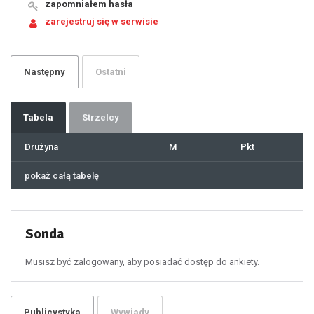
19
zapomniałem hasła
20
21
zarejestruj się w serwisie
22
23
24
25
26
27
28
29
Następny
Ostatni
30
31
32
33
34
35
36
37
Tabela
Strzelcy
38
39
40
41
Drużyna
M
Pkt
42
43
44
45
46
pokaż całą tabelę
47
48
49
50
51
52
53
54
55
Sonda
56
57
58
59
60
Musisz być zalogowany, aby posiadać dostęp do ankiety.
61
100
101
102
103
104
105
106
Publicystyka
Wywiady