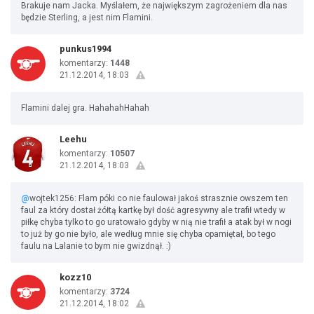
Brakuje nam Jacka. Myślałem, że największym zagrożeniem dla nas
będzie Sterling, a jest nim Flamini.
punkus1994
komentarzy:
1448
21.12.2014, 18:03
Flamini dalej gra. HahahahHahah
Leehu
komentarzy:
10507
21.12.2014, 18:03
@
wojtek1256: Flam póki co nie faulował jakoś strasznie owszem ten
faul za który dostał żółtą kartkę był dość agresywny ale trafił wtedy w
piłkę chyba tylko to go uratowało gdyby w nią nie trafił a atak był w nogi
to już by go nie było, ale według mnie się chyba opamiętał, bo tego
faulu na Lalanie to bym nie gwizdnął. :)
kozz10
komentarzy:
3724
21.12.2014, 18:02