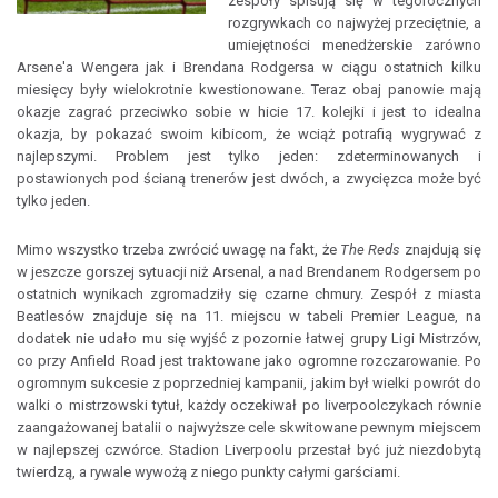
zespoły spisują się w tegorocznych
rozgrywkach co najwyżej przeciętnie, a
umiejętności menedżerskie zarówno
Arsene'a Wengera jak i Brendana Rodgersa w ciągu ostatnich kilku
miesięcy były wielokrotnie kwestionowane. Teraz obaj panowie mają
okazje zagrać przeciwko sobie w hicie 17. kolejki i jest to idealna
okazja, by pokazać swoim kibicom, że wciąż potrafią wygrywać z
najlepszymi. Problem jest tylko jeden: zdeterminowanych i
postawionych pod ścianą trenerów jest dwóch, a zwycięzca może być
tylko jeden.
Mimo wszystko trzeba zwrócić uwagę na fakt, że
The Reds
znajdują się
w jeszcze gorszej sytuacji niż Arsenal, a nad Brendanem Rodgersem po
ostatnich wynikach zgromadziły się czarne chmury. Zespół z miasta
Beatlesów znajduje się na 11. miejscu w tabeli Premier League, na
dodatek nie udało mu się wyjść z pozornie łatwej grupy Ligi Mistrzów,
co przy Anfield Road jest traktowane jako ogromne rozczarowanie. Po
ogromnym sukcesie z poprzedniej kampanii, jakim był wielki powrót do
walki o mistrzowski tytuł, każdy oczekiwał po liverpoolczykach równie
zaangażowanej batalii o najwyższe cele skwitowane pewnym miejscem
w najlepszej czwórce. Stadion Liverpoolu przestał być już niezdobytą
twierdzą, a rywale wywożą z niego punkty całymi garściami.