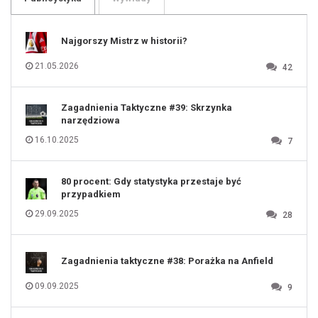
107
108
109
110
111
112
Najgorszy Mistrz w historii?
113
114
115
116
21.05.2026
42
117
118
119
120
121
122
123
Zagadnienia Taktyczne #39: Skrzynka
124
125
narzędziowa
126
127
128
16.10.2025
7
129
130
131
80 procent: Gdy statystyka przestaje być
przypadkiem
29.09.2025
28
Zagadnienia taktyczne #38: Porażka na Anfield
09.09.2025
9