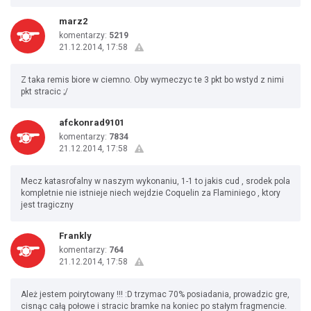
marz2
komentarzy:
5219
21.12.2014, 17:58
Z taka remis biore w ciemno. Oby wymeczyc te 3 pkt bo wstyd z nimi
pkt stracic ;/
afckonrad9101
komentarzy:
7834
21.12.2014, 17:58
Mecz katasrofalny w naszym wykonaniu, 1-1 to jakis cud , srodek pola
kompletnie nie istnieje niech wejdzie Coquelin za Flaminiego , ktory
jest tragiczny
Frankly
komentarzy:
764
21.12.2014, 17:58
Ależ jestem poirytowany !!! :D trzymac 70% posiadania, prowadzic gre,
cisnąc całą połowe i stracic bramke na koniec po stałym fragmencie.