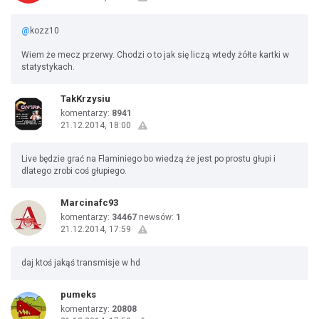
@
kozz10
Wiem że mecz przerwy. Chodzi o to jak się liczą wtedy żółte kartki w
statystykach.
TakKrzysiu
komentarzy:
8941
21.12.2014, 18:00
Live będzie grać na Flaminiego bo wiedzą że jest po prostu głupi i
dlatego zrobi coś głupiego.
Marcinafc93
komentarzy:
34467
newsów:
1
21.12.2014, 17:59
daj ktoś jakąś transmisje w hd
pumeks
komentarzy:
20808