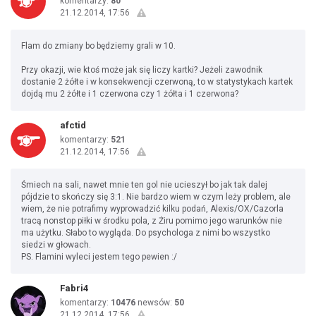
komentarzy:
80
21.12.2014, 17:56
Flam do zmiany bo będziemy grali w 10.
Przy okazji, wie ktoś może jak się liczy kartki? Jeżeli zawodnik
dostanie 2 żółte i w konsekwencji czerwoną, to w statystykach kartek
dojdą mu 2 żółte i 1 czerwona czy 1 żółta i 1 czerwona?
afctid
komentarzy:
521
21.12.2014, 17:56
Śmiech na sali, nawet mnie ten gol nie ucieszył bo jak tak dalej
pójdzie to skończy się 3:1. Nie bardzo wiem w czym leży problem, ale
wiem, że nie potrafimy wyprowadzić kilku podań, Alexis/OX/Cazorla
tracą nonstop piłki w środku pola, z Żiru pomimo jego warunków nie
ma użytku. Słabo to wygląda. Do psychologa z nimi bo wszystko
siedzi w głowach.
PS. Flamini wyleci jestem tego pewien :/
Fabri4
komentarzy:
10476
newsów:
50
21.12.2014, 17:56