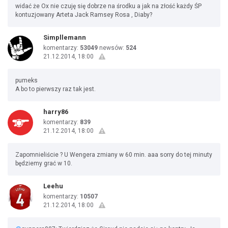
widać że Ox nie czuję się dobrze na środku a jak na złość każdy ŚP
kontuzjowany Arteta Jack Ramsey Rosa , Diaby?
Simpllemann
komentarzy:
53049
newsów:
524
21.12.2014, 18:00
pumeks
A bo to pierwszy raz tak jest.
harry86
komentarzy:
839
21.12.2014, 18:00
Zapomnieliście ? U Wengera zmiany w 60 min. aaa sorry do tej minuty
będziemy grać w 10.
Leehu
komentarzy:
10507
21.12.2014, 18:00