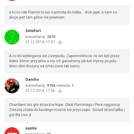
a to co robi Flamini to już o pomstę do nieba... drże jape, a sam co
akcje jest tam gdzie nie powinien.
Sztofort
komentarzy:
2670
21.12.2014, 17:57
A co do wybiegania sie Liverpoolu. Zapomnieliscie ze oni byli przez
dobre 30min przy pilce a my ich ganialismy jak kot myszy po polu.
Wiec obie druzyny sa zmeczone tak samo.
Daniho
komentarzy:
9765
newsów:
1
21.12.2014, 17:56
Chambers tez gra straszna kupe. Obok Flaminiego i Pera najgorszy.
Zreszta chyba do kazdego mozna sie przyczepic. Giroud stracil pilke i
gol dla Live ;d
xantiv