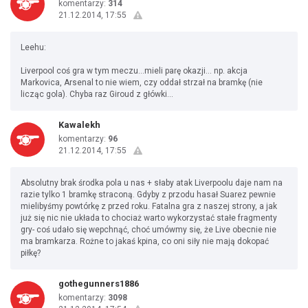
komentarzy:
314
21.12.2014, 17:55
Leehu:
Liverpool coś gra w tym meczu...mieli parę okazji... np. akcja
Markovica, Arsenal to nie wiem, czy oddał strzał na bramkę (nie
licząc gola). Chyba raz Giroud z główki...
Kawalekh
komentarzy:
96
21.12.2014, 17:55
Absolutny brak środka pola u nas + słaby atak Liverpoolu daje nam na
razie tylko 1 bramkę straconą. Gdyby z przodu hasał Suarez pewnie
mielibyśmy powtórkę z przed roku. Fatalna gra z naszej strony, a jak
już się nic nie układa to chociaż warto wykorzystać stałe fragmenty
gry- coś udało się wepchnąć, choć umówmy się, że Live obecnie nie
ma bramkarza. Rożne to jakaś kpina, co oni siły nie mają dokopać
piłkę?
gothegunners1886
komentarzy:
3098