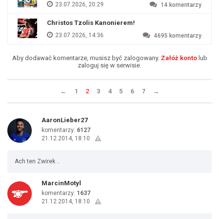
23.07.2026, 20:29
14
komentarzy
Christos Tzolis Kanonierem!
23.07.2026, 14:36
4695
komentarzy
Aby dodawać komentarze, musisz być zalogowany.
Załóż konto
lub
zaloguj się w serwisie.
←
1
2
3
4
5
6
7
→
AaronLieber27
komentarzy:
6127
21.12.2014, 18:10
Ach ten Zwirek ..
MarcinMotyl
komentarzy:
1637
21.12.2014, 18:10