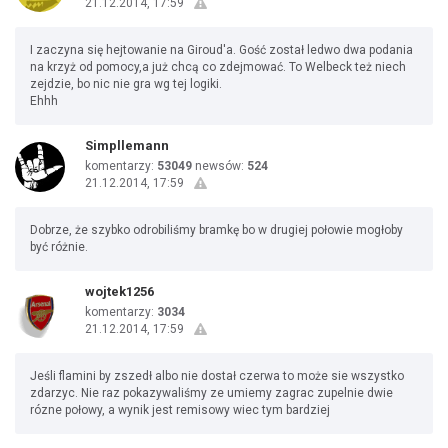
21.12.2014, 17:59
I zaczyna się hejtowanie na Giroud'a. Gość został ledwo dwa podania
na krzyż od pomocy,a już chcą co zdejmować. To Welbeck też niech
zejdzie, bo nic nie gra wg tej logiki.
Ehhh
Simpllemann
komentarzy:
53049
newsów:
524
21.12.2014, 17:59
Dobrze, że szybko odrobiliśmy bramkę bo w drugiej połowie mogłoby
być różnie.
wojtek1256
komentarzy:
3034
21.12.2014, 17:59
Jeśli flamini by zszedł albo nie dostał czerwa to może sie wszystko
zdarzyc. Nie raz pokazywaliśmy ze umiemy zagrac zupelnie dwie
rózne połowy, a wynik jest remisowy wiec tym bardziej