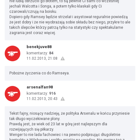
nie lubią obrzucili go błotem, to są pewnie CI sami co wcześniej
jechali Walcotta i Songa, a potem tylko klaskali gdy Ci
czarowali/czrują na boisku.
Dopiero gdy Ramsey będzie strzelał i asystował reguralnie powiedzą
że jest dobry i że nie wyobrażają sobie składu bez niego, przykre to ale
takich ślepców którzy patrzą tylko na statystyki czy spektakularne
zagrania jest coraz więcej.
benekjuve88
komentarzy:
84
11.02.2013, 21:08
Pobożne życzenia co do Ramseya.
arsenalfan98
komentarzy:
916
11.02.2013, 20:43
Tekst fajny, niosący nadzieję, że polityka Arsenalu w końcu przyniesie
tak długo wyczekiwane plony.
Prawdą jest, że wiek od 23 lat w górę jest najlepszym dla
rozwijających się piłkarzy.
Wenger to nie lada fachowiec i na pewno podpisując długoletnie