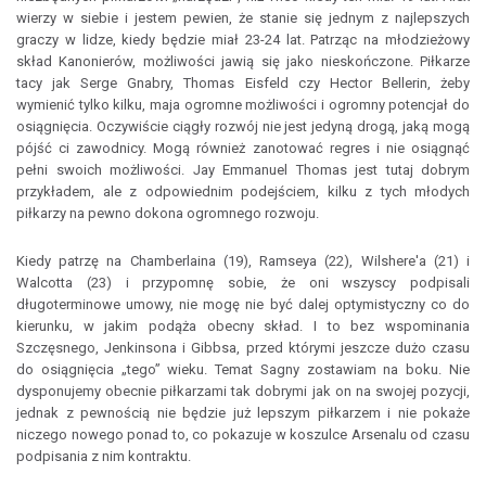
wierzy w siebie i jestem pewien, że stanie się jednym z najlepszych
graczy w lidze, kiedy będzie miał 23-24 lat. Patrząc na młodzieżowy
skład Kanonierów, możliwości jawią się jako nieskończone. Piłkarze
tacy jak Serge Gnabry, Thomas Eisfeld czy Hector Bellerin, żeby
wymienić tylko kilku, maja ogromne możliwości i ogromny potencjał do
osiągnięcia. Oczywiście ciągły rozwój nie jest jedyną drogą, jaką mogą
pójść ci zawodnicy. Mogą również zanotować regres i nie osiągnąć
pełni swoich możliwości. Jay Emmanuel Thomas jest tutaj dobrym
przykładem, ale z odpowiednim podejściem, kilku z tych młodych
piłkarzy na pewno dokona ogromnego rozwoju.
Kiedy patrzę na Chamberlaina (19), Ramseya (22), Wilshere'a (21) i
Walcotta (23) i przypomnę sobie, że oni wszyscy podpisali
długoterminowe umowy, nie mogę nie być dalej optymistyczny co do
kierunku, w jakim podąża obecny skład. I to bez wspominania
Szczęsnego, Jenkinsona i Gibbsa, przed którymi jeszcze dużo czasu
do osiągnięcia „tego” wieku. Temat Sagny zostawiam na boku. Nie
dysponujemy obecnie piłkarzami tak dobrymi jak on na swojej pozycji,
jednak z pewnością nie będzie już lepszym piłkarzem i nie pokaże
niczego nowego ponad to, co pokazuje w koszulce Arsenalu od czasu
podpisania z nim kontraktu.