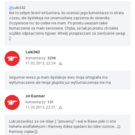
@
Luki342
Nie to żebym bronił sirGunnera, bo oceniać jego komentarze to strata
czasu, ale dysleksja nie uniemożliwia zajrzenia do słownika.
Oczywiście nic do ciebie nie mam. Po prostu uważam takie
tłumaczenie za mało sensowne. Chyba, że tak po prostu chciałeś
szybko odpisać temu typowi. Wtedy przepraszam za zwrócenie uwagi
;]
Luki342
komentarzy:
3296
11.02.2013, 22:24
sirgunner wiesz ja mam dyslekcje wiec moja ortografia ma
wytlumaczenie ale twoja glupota juz wytlumaczeniaa nie ma
sirGunner
komentarzy:
131
11.02.2013, 22:21
Luki pozwolisz ze cie oleje ;) "poruwnuj" i wal w klawe poki ci stoi
hehehe analfabetyzm i Ramsey dobra spadam bo robie roznice...;);)
Ramsey zapłać;))