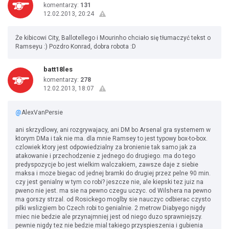
komentarzy:
131
12.02.2013, 20:24
Że kibicowi City, Ballotellego i Mourinho chciało się tłumaczyć tekst o
Ramseyu :) Pozdro Konrad, dobra robota :D
batt18les
komentarzy:
278
12.02.2013, 18:07
@
AlexVanPersie
ani skrzydlowy, ani rozgrywajacy, ani DM bo Arsenal gra systemem w
ktorym DMa i tak nie ma. dla mnie Ramsey to jest typowy box-to-box.
czlowiek ktory jest odpowiedzialny za bronienie tak samo jak za
atakowanie i przechodzenie z jednego do drugiego. ma do tego
predyspozycje bo jest wielkim walczakiem, zawsze daje z siebie
maksa i moze biegac od jednej bramki do drugiej przez pelne 90 min.
czy jest genialny w tym co robi? jeszcze nie, ale kiepski tez juiz na
pweno nie jest. ma sie na pewno czegu uczyc. od Wilshera na pewno
ma gorszy strzal. od Rosickego moglby sie nauczyc odbierac czysto
pilki wslizgiem bo Czech robi to genialnie. 2 metrow Diabyego nigdy
miec nie bedzie ale przynajmniej jest od niego duzo sprawniejszy.
pewnie nigdy tez nie bedzie mial takiego przyspieszenia i gubienia