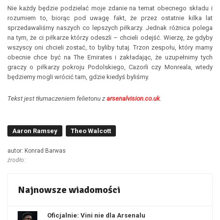
Nie każdy będzie podzielać moje zdanie na temat obecnego składu i
rozumiem to, biorąc pod uwagę fakt, że przez ostatnie kilka lat
sprzedawaliśmy naszych co lepszych piłkarzy. Jednak różnica polega
na tym, że ci piłkarze którzy odeszli – chcieli odejść. Wierzę, że gdyby
wszyscy oni chcieli zostać, to byliby tutaj. Trzon zespołu, który mamy
obecnie chce być na The Emirates i zakładając, że uzupełnimy tych
graczy o piłkarzy pokroju Podolskiego, Cazorli czy Monreala, wtedy
będziemy mogli wrócić tam, gdzie kiedyś byliśmy.
Tekst jest tłumaczeniem felietonu z
arsenalvision.co.uk
.
Aaron Ramsey
Theo Walcott
autor: Konrad Barwas
źrodło:
Najnowsze wiadomości
Oficjalnie: Vini nie dla Arsenalu