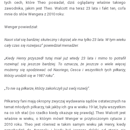
tych cech, które Theo posiadał, dziś oglądamy właśnie takiego
zawodnika, jakim jest Theo. Walcott ma teraz 23 lata i fakt ten, cofa
mnie do słów Wengera z 2010 roku:
Wenger powiedział:
Nasri stał się bardziej skuteczny i dojrzał, ale ma tylko 23 lata. W tym wieku
cały czas się rozwijasz” powiedział menadżer.
„Kiedy Henry przyszedł tutaj miał już wtedy 23 lata i mimo to potrafił
rozwinąć się jeszcze bardziej. To oznacza, że jeszcze o wiele więcej
możemy się spodziewać od Nasriego, Cesca i wszystkich tych piłkarzy,
którzy urodzili się w 1987 roku”.
„To nie są piłkarze, którzy zakończyli już swój rozwój”.
Piłkarscy fani mają okropny zwyczaj wydawania sądów ostatecznych na
temat młodych piłkarzy, tak jakby ich gra w wieku 19 lat, była wszystkim
na co ich stać (co rzadko kiedy okazuje się prawdą). Theo Walcott jest
właśnie w wieku, o którym mówił Wenger w przytoczonym cytacie z
2010 roku. Theo jest również w takim samym wieku jak Henry, kiedy