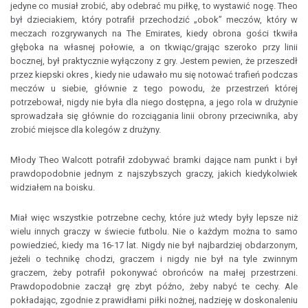
jedyne co musiał zrobić, aby odebrać mu piłkę, to wystawić nogę. Theo
był dzieciakiem, który potrafił przechodzić „obok” meczów, który w
meczach rozgrywanych na The Emirates, kiedy obrona gości tkwiła
głęboka na własnej połowie, a on tkwiąc/grając szeroko przy linii
bocznej, był praktycznie wyłączony z gry. Jestem pewien, że przeszedł
przez kiepski okres , kiedy nie udawało mu się notować trafień podczas
meczów u siebie, głównie z tego powodu, że przestrzeń której
potrzebował, nigdy nie była dla niego dostępna, a jego rola w drużynie
sprowadzała się głównie do rozciągania linii obrony przeciwnika, aby
zrobić miejsce dla kolegów z drużyny.
Młody Theo Walcott potrafił zdobywać bramki dające nam punkt i był
prawdopodobnie jednym z najszybszych graczy, jakich kiedykolwiek
widziałem na boisku.
Miał więc wszystkie potrzebne cechy, które już wtedy były lepsze niż
wielu innych graczy w świecie futbolu. Nie o każdym można to samo
powiedzieć, kiedy ma 16-17 lat. Nigdy nie był najbardziej obdarzonym,
jeżeli o technikę chodzi, graczem i nigdy nie był na tyle zwinnym
graczem, żeby potrafił pokonywać obrońców na małej przestrzeni.
Prawdopodobnie zaczął grę zbyt późno, żeby nabyć te cechy. Ale
pokładając, zgodnie z prawidłami piłki nożnej, nadzieję w doskonaleniu