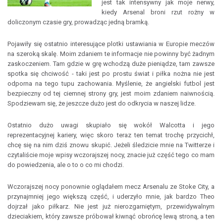
jest tak intensywny jak moje nerwy,
kiedy Arsenal broni rzut rożny w
doliczonym czasie gry, prowadząc jedną bramką.
Pojawiły się ostatnio interesujące plotki ustawiania w Europie meczów
na szeroką skalę. Moim zdaniem te informacje nie powinny być żadnym
zaskoczeniem. Tam gdzie w grę wchodzą duże pieniądze, tam zawsze
spotka się chciwość - taki jest po prostu świat i piłka nożna nie jest
odporna na tego tupu zachowania. Myślenie, że angielski futbol jest
bezpieczny od tej ciemnej strony gry, jest moim zdaniem naiwnością.
Spodziewam się, że jeszcze dużo jest do odkrycia w naszej lidze.
Ostatnio dużo uwagi skupiało się wokół Walcotta i jego
reprezentacyjnej kariery, więc skoro teraz ten temat trochę przycichł,
chcę się na nim dziś znowu skupić. Jeżeli śledzicie mnie na Twitterze i
czytaliście moje wpisy wczorajszej nocy, znacie już część tego co mam
do powiedzenia, ale o to o co mi chodzi.
Wczorajszej nocy ponownie oglądałem mecz Arsenalu ze Stoke City, a
przynajmniej jego większą część, i uderzyło mnie, jak bardzo Theo
dojrzał jako piłkarz. Nie jest już nierozgarniętym, przewidywalnym
dzieciakiem, który zawsze próbował kiwnąć obrońcę lewą stroną, a ten