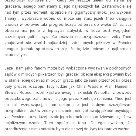
przychodził do Arsenalu i kiedy był jeszcze daleki od stania się
graczem, jakiego pamiętamy z jego najlepszych lat. Zastanówcie się
nad tym przez moment, spójrzcie na gigantyczny skok, jaki wykonał
Thierry i wyobraźcie sobie, co może się stać, jeżeli Theo osiągnie
chociaż w połowie taki progres, licząc od teraz do wieku 27 lat. Już
obecnie ma jedne z lepszych statystyk w lidze pod względem
strzelonych goli i asyst. Co prawda nie przypuszczam, żeby Theo
znajdował się wśród najbardziej uzdolnionych piłkarzy w Premier
League, jednak spodziewam się, że będzie jednym z najbardziej
skutecznych.
Jeżeli nam jako fanom może być wybaczone wydawanie pochopnych
sądów o młodych piłkarzach, byli gracze i obecni eksperci powinni być
w stanie lepiej oceniać młodych gracz, jako że sami przechodzili przez
cały proces rozwoju. Tacy ludzie jak Chris Waddle, Alan Hansen i
Stewart Robson robili kąśliwe uwagi i skreślali Walcotta, z powodu
początkowego zahamowania jego przez kontuzje ramienia. Theo jest
na fali wznoszącej, i ten sezon nie jest żadnym szczęśliwym
przypadkiem. Już w zeszłym sezonie pokazał swoją jakość asystując
van Persiemu przy dużej liczbie jego bramek i nie spodziewam się , że w
najbliższym czasie Theo spuści z tonu. Dlatego uważam, że
przedłużenie z nim kontraktu było dla naszej drużyny tak bardzo ważne.