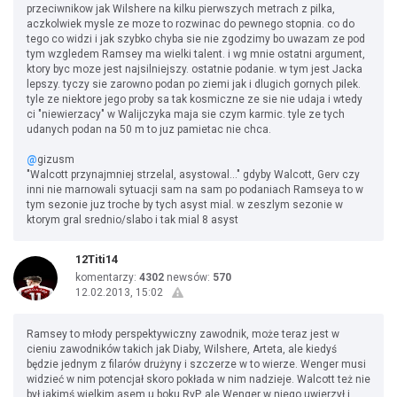
przeciwnikow jak Wilshere na kilku pierwszych metrach z pilka,
aczkolwiek mysle ze moze to rozwinac do pewnego stopnia. co do
tego co widzi i jak szybko chyba sie nie zgodzimy bo uwazam ze pod
tym wzgledem Ramsey ma wielki talent. i wg mnie ostatni argument,
ktory byc moze jest najsilniejszy. ostatnie podanie. w tym jest Jacka
lepszy. tyczy sie zarowno podan po ziemi jak i dlugich gornych pilek.
tyle ze niektore jego proby sa tak kosmiczne ze sie nie udaja i wtedy
ci "niewierzacy" w Walijczyka maja sie czym karmic. tyle ze tych
udanych podan na 50 m to juz pamietac nie chca.
@
gizusm
"Walcott przynajmniej strzelal, asystowal..." gdyby Walcott, Gerv czy
inni nie marnowali sytuacji sam na sam po podaniach Ramseya to w
tym sezonie juz troche by tych asyst mial. w zeszlym sezonie w
ktorym gral srednio/slabo i tak mial 8 asyst
12Titi14
komentarzy:
4302
newsów:
570
12.02.2013, 15:02
Ramsey to młody perspektywiczny zawodnik, może teraz jest w
cieniu zawodników takich jak Diaby, Wilshere, Arteta, ale kiedyś
będzie jednym z filarów drużyny i szczerze w to wierze. Wenger musi
widzieć w nim potencjał skoro pokłada w nim nadzieje. Walcott też nie
był jakimś wielkim asem u boku RvP, ale Wenger w niego uwierzył i