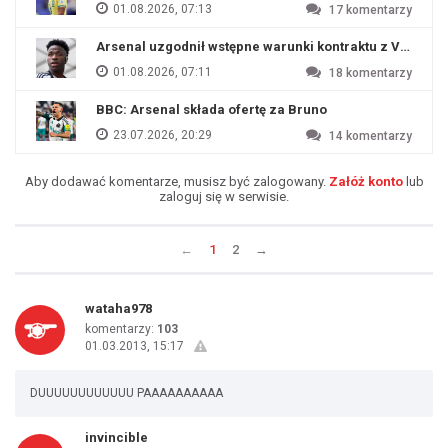
01.08.2026, 07:13
17
komentarzy
Arsenal uzgodnił wstępne warunki kontraktu z Viniciu
01.08.2026, 07:11
18
komentarzy
BBC: Arsenal składa ofertę za Bruno
23.07.2026, 20:29
14
komentarzy
Aby dodawać komentarze, musisz być zalogowany.
Załóż konto
lub
zaloguj się w serwisie.
←
1
2
→
wataha978
komentarzy:
103
01.03.2013, 15:17
DUUUUUUUUUUUU PAAAAAAAAAA
invincible