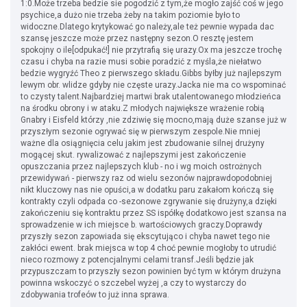
1:0.Może trzeba bedzie sie pogodzić z tym,że mogło zajść coś w jego
psychice,a dużo nie trzeba żeby na takim poziomie było to
widoczne.Dlatego krytykować go należy,ale też pewnie wypada dac
szansę jeszcze może przez następny sezon.O resztę jestem
spokojny o ile[odpukać!] nie przytrafią się urazy.Ox ma jeszcze trochę
czasu i chyba na razie musi sobie poradzić z myśla,że niełatwo
bedzie wygryźć Theo z pierwszego składu.Gibbs byłby już najlepszym
lewym obr. wlidze gdyby nie częste urazy.Jacka nie ma co wspominać
to czysty talent.Najbardziej martwi brak utalentowanego młodzieńca
na środku obrony i w ataku.Z młodych największe wrażenie robią
Gnabry i Eisfeld którzy ,nie zdziwię się mocno,mają duże szanse już w
przyszłym sezonie ogrywać się w pierwszym zespole.Nie mniej
ważne dla osiągnięcia celu jakim jest zbudowanie silnej drużyny
mogącej skut. rywalizować z najlepszymi jest zakończenie
opuszczania przez najlepszych klub - no i wg moich ostrożnych
przewidywań - pierwszy raz od wielu sezonów najprawdopodobniej
nikt kluczowy nas nie opuści,a w dodatku paru zakałom kończą się
kontrakty czyli odpada co -sezonowe zgrywanie się drużyny,a dzięki
zakończeniu się kontraktu przez SS ispółkę dodatkowo jest szansa na
sprowadzenie w ich miejsce b. wartościowych graczy.Doprawdy
przyszły sezon zapowiada się ekscytująco i chyba nawet tego nie
zakłóci ewent. brak miejsca w top 4 choć pewnie mogłoby to utrudić
nieco rozmowy z potencjalnymi celami transf.Jeśli będzie jak
przypuszczam to przyszły sezon powinien być tym w którym drużyna
powinna wskoczyć o szczebel wyżej ,a czy to wystarczy do
zdobywania trofeów to już inna sprawa.