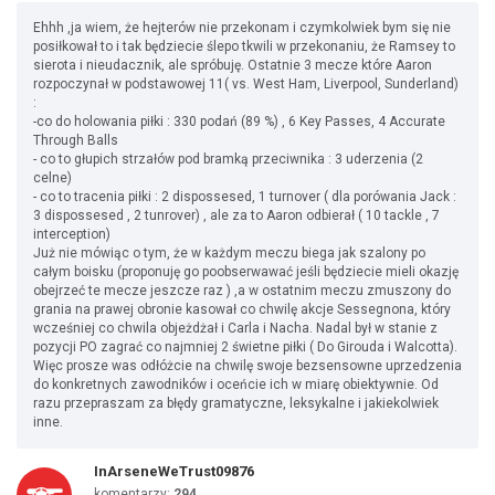
Ehhh ,ja wiem, że hejterów nie przekonam i czymkolwiek bym się nie
posiłkował to i tak będziecie ślepo tkwili w przekonaniu, że Ramsey to
sierota i nieudacznik, ale spróbuję. Ostatnie 3 mecze które Aaron
rozpoczynał w podstawowej 11( vs. West Ham, Liverpool, Sunderland)
:
-co do holowania piłki : 330 podań (89 %) , 6 Key Passes, 4 Accurate
Through Balls
- co to głupich strzałów pod bramką przeciwnika : 3 uderzenia (2
celne)
- co to tracenia piłki : 2 dispossesed, 1 turnover ( dla porówania Jack :
3 dispossesed , 2 tunrover) , ale za to Aaron odbierał ( 10 tackle , 7
interception)
Już nie mówiąc o tym, że w każdym meczu biega jak szalony po
całym boisku (proponuję go poobserwawać jeśli będziecie mieli okazję
obejrzeć te mecze jeszcze raz ) ,a w ostatnim meczu zmuszony do
grania na prawej obronie kasował co chwilę akcje Sessegnona, który
wcześniej co chwila objeżdżał i Carla i Nacha. Nadal był w stanie z
pozycji PO zagrać co najmniej 2 świetne piłki ( Do Girouda i Walcotta).
Więc prosze was odłóżcie na chwilę swoje bezsensowne uprzedzenia
do konkretnych zawodników i oceńcie ich w miarę obiektywnie. Od
razu przepraszam za błędy gramatyczne, leksykalne i jakiekolwiek
inne.
InArseneWeTrust09876
komentarzy:
294