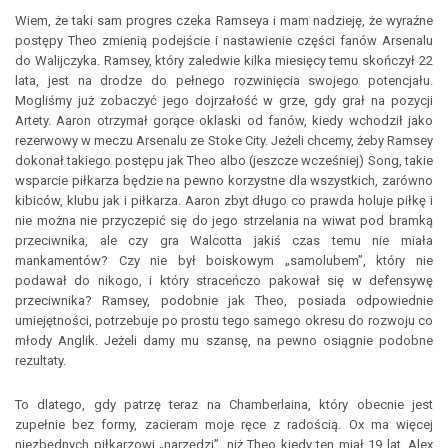
Wiem, że taki sam progres czeka Ramseya i mam nadzieję, że wyraźne
postępy Theo zmienią podejście i nastawienie części fanów Arsenalu
do Walijczyka. Ramsey, który zaledwie kilka miesięcy temu skończył 22
lata, jest na drodze do pełnego rozwinięcia swojego potencjału.
Mogliśmy już zobaczyć jego dojrzałość w grze, gdy grał na pozycji
Artety. Aaron otrzymał gorące oklaski od fanów, kiedy wchodził jako
rezerwowy w meczu Arsenalu ze Stoke City. Jeżeli chcemy, żeby Ramsey
dokonał takiego postępu jak Theo albo (jeszcze wcześniej) Song, takie
wsparcie piłkarza będzie na pewno korzystne dla wszystkich, zarówno
kibiców, klubu jak i piłkarza. Aaron zbyt długo co prawda holuje piłkę i
nie można nie przyczepić się do jego strzelania na wiwat pod bramką
przeciwnika, ale czy gra Walcotta jakiś czas temu nie miała
mankamentów? Czy nie był boiskowym „samolubem”, który nie
podawał do nikogo, i który straceńczo pakował się w defensywę
przeciwnika? Ramsey, podobnie jak Theo, posiada odpowiednie
umiejętności, potrzebuje po prostu tego samego okresu do rozwoju co
młody Anglik. Jeżeli damy mu szansę, na pewno osiągnie podobne
rezultaty.
To dlatego, gdy patrzę teraz na Chamberlaina, który obecnie jest
zupełnie bez formy, zacieram moje ręce z radością. Ox ma więcej
niezbędnych piłkarzowi „narzędzi”, niż Theo kiedy ten miał 19 lat. Alex