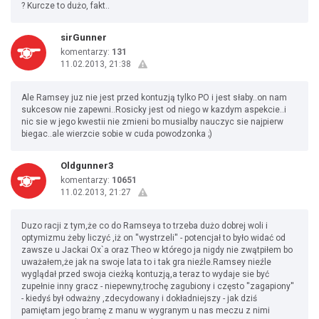
? Kurcze to dużo, fakt..
sirGunner
komentarzy:
131
11.02.2013, 21:38
Ale Ramsey juz nie jest przed kontuzją tylko PO i jest słaby..on nam
sukcesow nie zapewni..Rosicky jest od niego w kazdym aspekcie..i
nic sie w jego kwestii nie zmieni bo musialby nauczyc sie najpierw
biegac..ale wierzcie sobie w cuda powodzonka ;)
Oldgunner3
komentarzy:
10651
11.02.2013, 21:27
Duzo racji z tym,że co do Ramseya to trzeba dużo dobrej woli i
optymizmu żeby liczyć ,iż on ''wystrzeli'' - potencjał to było widać od
zawsze u Jackai Ox`a oraz Theo w którego ja nigdy nie zwątpiłem bo
uważałem,że jak na swoje lata to i tak gra nieźle.Ramsey nieźle
wyglądał przed swoja cieżką kontuzją,a teraz to wydaje sie być
zupełnie inny gracz - niepewny,trochę zagubiony i często ''zagapiony''
- kiedyś był odważny ,zdecydowany i dokładniejszy - jak dziś
pamiętam jego bramę z manu w wygranym u nas meczu z nimi