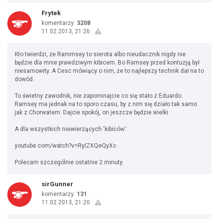
Frytek
komentarzy:
3208
11.02.2013, 21:26
Kto twierdzi, że Rammsey to sierota albo nieudacznik nigdy nie
będzie dla mnie prawdziwym kibicem. Bo Ramsey przed kontuzją był
niesamowity. A Cesc mówiący o nim, że to najlepszy technik dał na to
dowód.
To świetny zawodnik, nie zapominajcie co się stało z Eduardo.
Ramsey ma jednak na to sporo czasu, by z nim się działo tak samo
jak z Chorwatem. Dajcie spokój, on jeszcze będzie wielki.
A dla wszystkich niewierzących 'kibiców':
youtube.com/watch?v=RyIZXQeQyXc
Polecam szczególnie ostatnie 2 minuty.
sirGunner
komentarzy:
131
11.02.2013, 21:20