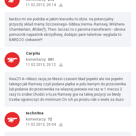
11.02.2013, 20:14
bardzo mi sie podoba w jakim kierunku to idzie. na potencjalny
przyszly sklad mamy Szczesnego- Gibbsa,Verma- Ramsey, Wilshere-
Chamberlain, Afobe(?), Theo. laczac to z paroma transferami - obrona
pomocnik napastnik skrzydlowy, dodajac pare talentow- wyglada to
BARDZO ciekawie!!!
Carpitu
komentarzy:
341
11.02.2013, 20:12
KwaZI14-->Masz racje,że Messi czasem bład popełni ale nie popełni
takiego jak Ramsey czyli podane piętka w polu karnym do przeciwnika
lub podanie do przeciwnika na wlasnej połowie nie raz w 1 meczu 2
razy to zrobie.Chodzi o to,że Ramsey gra na takiej pozycji ze błedy
trzeba ograniczyć do minimum.On ich po prostu robi o wiele za dużo
techn9ne
komentarzy:
72
11.02.2013, 20:04