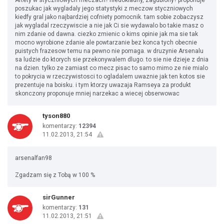
Artety w styczniowych meczach? niedokladny, zagubiony? proponuje
poszukac jak wygladaly jego statystyki z meczow styczniowych
kiedfy gral jako najbardziej cofniety pomocnik. tam sobie zobaczysz
jak wygladal rzeczywiscie a nie jak Ci sie wydawalo bo takie masz o
nim zdanie od dawna. ciezko zmienic o kims opinie jak ma sie tak
mocno wyrobione zdanie ale powtarzanie bez konca tych obecnie
puistych frazesow temu na pewno nie pomaga. w druzynie Arsenalu
sa ludzie do ktorych sie przekonywalem dlugo. to sie nie dzieje z dnia
na dzien. tylko ze zamiast co mecz pisac to samo mimo ze nie mialo
to pokrycia w rzeczywistosci to ogladalem uwaznie jak ten kotos sie
prezentuje na boisku. i tym ktorzy uwazaja Ramseya za produkt
skonczony proponuje mniej narzekac a wiecej obserwowac
tyson880
komentarzy:
12394
11.02.2013, 21:54
arsenalfan98
Zgadzam się z Tobą w 100 %
sirGunner
komentarzy:
131
11.02.2013, 21:51