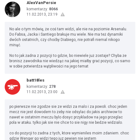
AlexVanPersie
komentarzy:
8066
11.02.2013, 23:19
No ale o tym mówię, że coś tam widzi, ale nie na poziomie Arsenalu.
Do Fabsa, Jacka i Santiego brakuje mu wiele. Nie ma też dynamiki
dwóch ostatnich, czy choćby Diabiego, nie potrafi niemal nikogo
minąć.
No to jak żadna z pozycji to gdzie, bo niewiele już zostaje? Chyba że
bronisz zawodnika nie wiedząc na jakiej miałby grać pozycji, co samo
w sobie potwierdza wątpliwości na jego temat
batt18les
komentarzy:
278
11.02.2013, 23:00
po pierwsze nie zgodze sie ze widzi za malo i za powoli. choc jeden
mecz nie jest dowodem to zeby nie odsylac do jakis archiwow to
nawet w ostatnim meczu bylo dosyc przykladow na jego przeglac
pola w ataku. tylko jak sie nie chce to sie nigy nie bedzie widzialo.
co do pozycji to zadna z tych, ktore wymieniles moim zdaniem. choc
gdzie Wenger go widzi tego juz pewien nie jestem