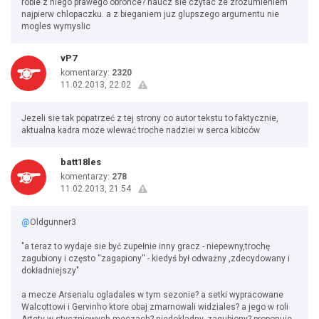
robie z niego prawego obronce? naucz sie czytac ze zrozumieniem
najpierw chlopaczku. a z bieganiem juz glupszego argumentu nie
mogles wymyslic
vP7
komentarzy:
2320
11.02.2013, 22:02
Jezeli sie tak popatrzeć z tej strony co autor tekstu to faktycznie,
aktualna kadra moze wlewać troche nadziei w serca kibiców
batt18les
komentarzy:
278
11.02.2013, 21:54
@
Oldgunner3
"a teraz to wydaje sie być zupełnie inny gracz - niepewny,trochę
zagubiony i często ''zagapiony'' - kiedyś był odważny ,zdecydowany i
dokładniejszy"
a mecze Arsenalu ogladales w tym sezonie? a setki wypracowane
Walcottowi i Gervinho ktore obaj zmarnowali widziales? a jego w roli