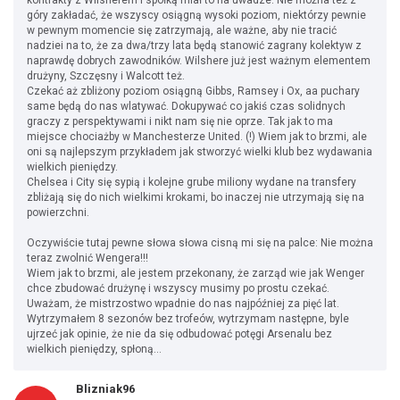
kontrakty z Wilsherem i spółką miał to na uwadze. Nie można też z
góry zakładać, że wszyscy osiągną wysoki poziom, niektórzy pewnie
w pewnym momencie się zatrzymają, ale ważne, aby nie tracić
nadziei na to, że za dwa/trzy lata będą stanowić zagrany kolektyw z
naprawdę dobrych zawodników. Wilshere już jest ważnym elementem
drużyny, Szczęsny i Walcott też.
Czekać aż zbliżony poziom osiągną Gibbs, Ramsey i Ox, aa puchary
same będą do nas wlatywać. Dokupywać co jakiś czas solidnych
graczy z perspektywami i nikt nam się nie oprze. Tak jak to ma
miejsce chociażby w Manchesterze United. (!) Wiem jak to brzmi, ale
oni są najlepszym przykładem jak stworzyć wielki klub bez wydawania
wielkich pieniędzy.
Chelsea i City się sypią i kolejne grube miliony wydane na transfery
zbliżają się do nich wielkimi krokami, bo inaczej nie utrzymają się na
powierzchni.
Oczywiście tutaj pewne słowa słowa cisną mi się na palce: Nie można
teraz zwolnić Wengera!!!
Wiem jak to brzmi, ale jestem przekonany, że zarząd wie jak Wenger
chce zbudować drużynę i wszyscy musimy po prostu czekać.
Uważam, że mistrzostwo wpadnie do nas najpóźniej za pięć lat.
Wytrzymałem 8 sezonów bez trofeów, wytrzymam następne, byle
ujrzeć jak opinie, że nie da się odbudować potęgi Arsenalu bez
wielkich pieniędzy, spłoną...
Blizniak96