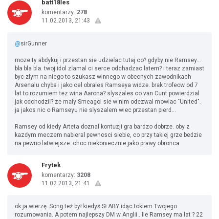
batt18les
komentarzy:
278
11.02.2013, 21:43
@
sirGunner
moze ty abdykuj i przestan sie udzielac tutaj co? gdyby nie Ramsey...
bla bla bla. twoj idol zlamal ci serce odchadzac latem? i teraz zamiast
byc zlym na niego to szukasz winnego w obecnych zawodnikach
Arsenalu chyba i jako cel obrales Ramseya widze. brak trofeow od 7
lat to rozumiem tez wina Aarona? slyszales co van Cunt powierdzial
jak odchodzil? ze maly Smeagol sie w nim odezwal mowiac "United".
ja jakos nic o Ramseyu nie slyszalem wiec przestan pierd...
Ramsey od kiedy Arteta doznal kontuzji gra bardzo dobrze. oby z
kazdym meczem nabieral pewnosci siebie, co przy takiej grze bedzie
na pewno latwiejsze. choc niekoniecznie jako prawy obronca
Frytek
komentarzy:
3208
11.02.2013, 21:41
ok ja wierzę. Song też był kiedyś SŁABY idąc tokiem Twojego
rozumowania. A potem najlepszy DM w Anglii.. Ile Ramsey ma lat ? 22