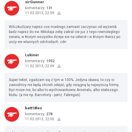
sirGunner
komentarzy:
131
11.02.2013, 22:09
WilczkuSzary napisz cos madrego zamiast zaczynac od wyzwisk
badz napisz do sw. Mikolaja zeby zabral cie juz z tego rownoleglego
swiata, w ktorym wszystko dzieje sie na odwrot i w ktorym tkwisz po
uszy we wlasnych odchodach..cdn
Lukiner
komentarzy:
1952
11.02.2013, 22:09
Super tekst, zgadzam się z tym w 100%. Jedyna obawa, to czy ci
zawodnicy nie będą chcieli odejść, gdy osiągną tę najwyższą formę.
Być może nie, bo albo to wychowankowie Arsenalu, albo słabszego
klubu. (a nie np. Barcelony - patrz. Fabregas)
batt18les
komentarzy:
278
11.02.2013, 22:05