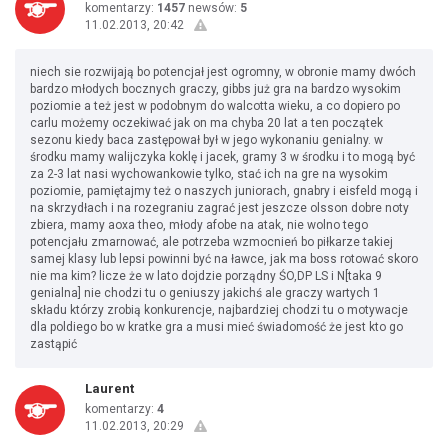
komentarzy:
1457
newsów:
5
11.02.2013, 20:42
niech sie rozwijają bo potencjał jest ogromny, w obronie mamy dwóch
bardzo młodych bocznych graczy, gibbs już gra na bardzo wysokim
poziomie a też jest w podobnym do walcotta wieku, a co dopiero po
carlu możemy oczekiwać jak on ma chyba 20 lat a ten początek
sezonu kiedy baca zastępował był w jego wykonaniu genialny. w
środku mamy walijczyka koklę i jacek, gramy 3 w środku i to mogą być
za 2-3 lat nasi wychowankowie tylko, stać ich na gre na wysokim
poziomie, pamiętajmy też o naszych juniorach, gnabry i eisfeld mogą i
na skrzydłach i na rozegraniu zagrać jest jeszcze olsson dobre noty
zbiera, mamy aoxa theo, młody afobe na atak, nie wolno tego
potencjału zmarnować, ale potrzeba wzmocnień bo piłkarze takiej
samej klasy lub lepsi powinni być na ławce, jak ma boss rotować skoro
nie ma kim? licze że w lato dojdzie porządny ŚO,DP LS i N[taka 9
genialna] nie chodzi tu o geniuszy jakichś ale graczy wartych 1
składu którzy zrobią konkurencje, najbardziej chodzi tu o motywacje
dla poldiego bo w kratke gra a musi mieć świadomość że jest kto go
zastąpić
Laurent
komentarzy:
4
11.02.2013, 20:29