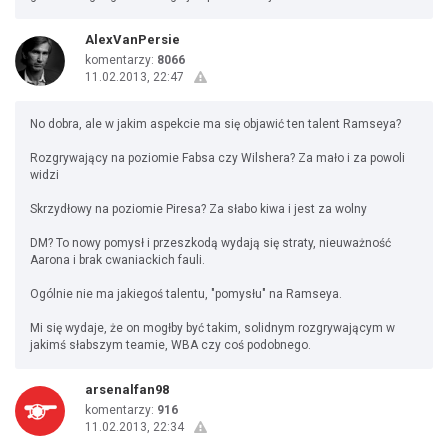
AlexVanPersie
komentarzy:
8066
11.02.2013, 22:47
No dobra, ale w jakim aspekcie ma się objawić ten talent Ramseya?
Rozgrywający na poziomie Fabsa czy Wilshera? Za mało i za powoli
widzi
Skrzydłowy na poziomie Piresa? Za słabo kiwa i jest za wolny
DM? To nowy pomysł i przeszkodą wydają się straty, nieuważność
Aarona i brak cwaniackich fauli.
Ogólnie nie ma jakiegoś talentu, "pomysłu" na Ramseya.
Mi się wydaje, że on mogłby być takim, solidnym rozgrywającym w
jakimś słabszym teamie, WBA czy coś podobnego.
arsenalfan98
komentarzy:
916
11.02.2013, 22:34