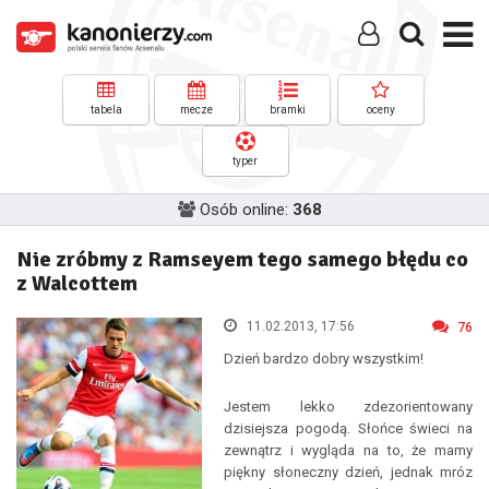
tabela
mecze
bramki
oceny
typer
Osób online:
368
Nie zróbmy z Ramseyem tego samego błędu co
z Walcottem
11.02.2013, 17:56
76
Dzień bardzo dobry wszystkim!
Jestem lekko zdezorientowany
dzisiejsza pogodą. Słońce świeci na
zewnątrz i wygląda na to, że mamy
piękny słoneczny dzień, jednak mróz