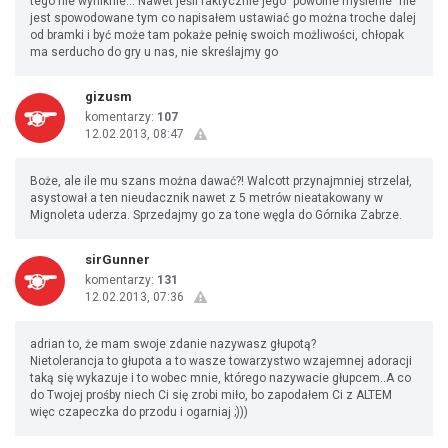
tego nie wyniknie... Nawet jeśli faktycznie jego "powolne myślenie" nie
jest spowodowane tym co napisałem ustawiać go można troche dalej
od bramki i być może tam pokaże pełnię swoich możliwości, chłopak
ma serducho do gry u nas, nie skreślajmy go
gizusm
komentarzy:
107
12.02.2013, 08:47
Boże, ale ile mu szans można dawać?! Walcott przynajmniej strzelał,
asystował a ten nieudacznik nawet z 5 metrów nieatakowany w
Mignoleta uderza. Sprzedajmy go za tone węgla do Górnika Zabrze.
sirGunner
komentarzy:
131
12.02.2013, 07:36
adrian to, że mam swoje zdanie nazywasz głupotą?
Nietolerancja to głupota a to wasze towarzystwo wzajemnej adoracji
taką się wykazuje i to wobec mnie, którego nazywacie głupcem..A co
do Twojej prośby niech Ci się zrobi miło, bo zapodałem Ci z ALTEM
więc czapeczka do przodu i ogarniaj ;)))