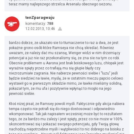
teraz mamy najlepszego strzelca Arsenalu obecnego sezonu.
tenZparagwaju
komentarzy:
788
12.02.2013, 10:46
bardzo dobrze, że ukazało sie to tłumaczenie to raz a dwa, że jest
pokaźne grono osób które Ramseya nie chcą skreślać. Również
uważam, że należy dać mu szansę, Wenger widzi w nim drzemiący
potencjał a już nie raz przekonalismy się, że zna sie na tym co robi.
Obecnie problemem u Aarona jest brak boiskowego luzu, chłopak jest
wyraźnie spięty przez co trafiają mu się głupie błędy czy
niezrozumiałe zagrania. Nie nabierze pewności siebie i "luzu" jeśli
będzie siedzieć na ławie, myślę, że w ostatnim meczu papcio celowo
wystawił go w pierwszym składzie mimo, że ławke mieliśmy solidną,
pokazał tym, że mu ufa i pozytywnie wpłynąć to mogło na jego
pewność siebie.
Ktoś niżej pisał, że Ramsey powoli myśli. Faktycznie gdy akcja nabiera
tempa często nie potrafi się do niego dostosować i odpowiednio
wkomponować. Tak jak napisałem wcześniej może być to rezultatem
tego, że za bardzo mu zależy i jest spięty, przez co nie może w 100%
skoncentrować się i pokazać swojego potencjału, gdy Twoją głowę
nachodzą niepotrzebne myśli i wątpliwości to nic dobrego na boisku z