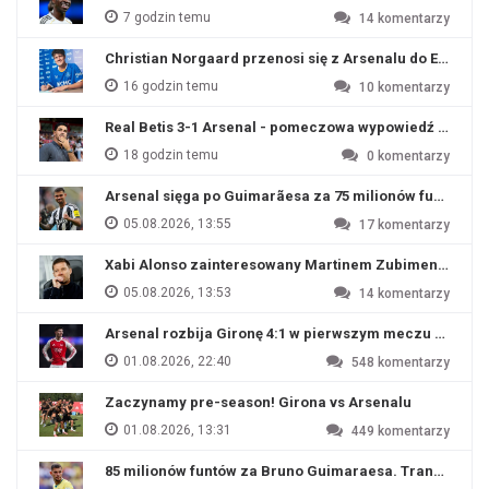
7 godzin temu
14
komentarzy
Christian Norgaard przenosi się z Arsenalu do Everton
16 godzin temu
10
komentarzy
Real Betis 3-1 Arsenal - pomeczowa wypowiedź Artety
18 godzin temu
0
komentarzy
Arsenal sięga po Guimarãesa za 75 milionów funtów
05.08.2026, 13:55
17
komentarzy
Xabi Alonso zainteresowany Martinem Zubimendim
05.08.2026, 13:53
14
komentarzy
Arsenal rozbija Gironę 4:1 w pierwszym meczu przyg
01.08.2026, 22:40
548
komentarzy
Zaczynamy pre-season! Girona vs Arsenalu
01.08.2026, 13:31
449
komentarzy
85 milionów funtów za Bruno Guimaraesa. Transfer na o