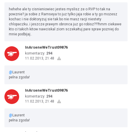
hehehe ale ty cisnieniowiec jestes myslisz ze o RVP to tak na
powznie? ja sobie z Ramseya to juz tylko jaja robie a ty go mozesz
kochac i nie doktoryzuj sie tak bo nie masz racji niestety
chlopaczku..i jeszcze prawym obronca juz go robisz???hmm ciekawe
kto ci takich kitow nawciskal ziom sczekałtuj pare spraw pozniej do
mnie podbijaj..
InArseneWeTrust09876
komentarzy:
294
11.02.2013, 21:48
@
Laurent
pelna zgoda!
InArseneWeTrust09876
komentarzy:
294
11.02.2013, 21:48
@
Laurent
pelna zgoda!