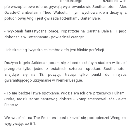
francuskiego szkoleniowca
pierwszoplanowe role odgrywają wychowankowie Southampton - Alex
Oxlade-Chamberlain i Theo Walcott. Innym wychowankiem drużyny z
południowej Anglii jest gwiazda Tottenhamu Garteh Bale.
- Wykonali fantastyczną pracę. Popatrzcie na Garetha Bale'a i i jego
dokonania w Tottenhamie - powiedział Wenger.
- Ich skauting i wyszkolenie młodzieży jest bliskie perfekcji.
Drużyna Nigela Adkinsa uporała się z bardzo słabym startem w lidze i
przegrała tylko jedno z ostatnich czterech spotkań. Southampton
znajduje się na 18. pozycji, tracąc tylko punkt do miejsca
gwarantującego utrzymanie w Premier League.
- To nie będzie łatwe spotkanie. Widziałem ich grę przeciwko Fulham i
Stoke, radzili sobie naprawdę dobrze - komplementował
The Saints
Francuz.
We wrześniu na The Emirates lepsi okazali się podopieczni Wengera,
wygrywając aż 6-1.