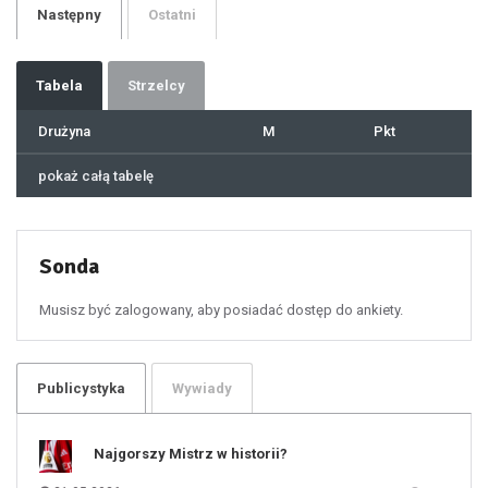
29
Następny
Ostatni
30
31
32
33
34
35
36
37
Tabela
Strzelcy
38
39
40
41
Drużyna
M
Pkt
42
43
44
45
46
pokaż całą tabelę
47
48
49
50
51
52
53
54
55
Sonda
56
57
58
59
60
Musisz być zalogowany, aby posiadać dostęp do ankiety.
61
100
101
102
103
104
105
106
Publicystyka
Wywiady
107
108
109
110
111
112
Najgorszy Mistrz w historii?
113
114
115
116