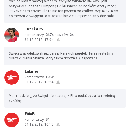
różnica klas z naszej akademii to tylko Wilshere się wybił jest
oczywiście jeszcze Frimpong i kilku innych chłopaków którzy mogą
jeszcze namieszać, ale to nie ten poziom co Wallcot czy AOC. A co
do meczu z Świętymi to łatwo nie będzie ale powinniśmy dać radę.
TaYekARS
komentarzy:
2474
newsów:
34
31.12.2012, 17:04
Święci wyprodukowali już parę piłkarskich perełek. Teraz jesteśmy
bliscy kupienia Shawa, który także dobrze się zapowada.
Lukiner
komentarzy:
1952
31.12.2012, 16:24
Mam nadzieję, że Święci nie spadną z PL chociażby za ich świetną
szkółkę.
Fi6uR
komentarzy:
54
31.12.2012, 16:18