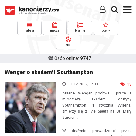
tabela
mecze
bramki
oceny
typer
Osób online:
9747
Wenger o akademii Southampton
31.12.2012, 16:11
13
Arsene Wenger pochwalił pracę z
młodzieżą akademii drużyny
Southampton. 1 stycznia Arsenal
zmierzy się z
The Saints
na St. Mary
Stadium.
W drużynie prowadzonej przez