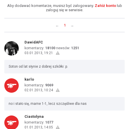
Aby dodawać komentarze, musisz być zalogowany.
Załóż konto
lub
zaloguj się w serwisie.
←
1
→
DawidAFC
komentarzy:
18100
newsów:
1251
03.01.2013, 19:21
Soton od lat słynie z dobrej szkółki :p.
karlo
komentarzy:
9069
02.01.2013, 10:24
no i stało się, marne 1-1, lecz szczęśliwe dla nas
Ciastolyna
komentarzy:
1077
01.01.2013, 14:05