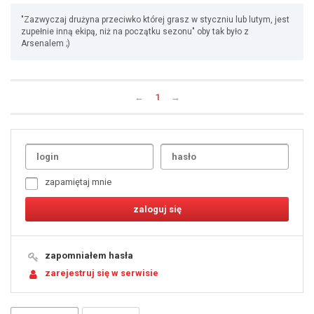
"Zazwyczaj drużyna przeciwko której grasz w styczniu lub lutym, jest
zupełnie inną ekipą, niż na początku sezonu" oby tak było z
Arsenalem ;)
←
1
→
Uda
1
2
3
4
5
6
7
zapamiętaj mnie
8
9
10
11
12
13
14
15
16
17
18
19
zapomniałem hasła
20
21
zarejestruj się w serwisie
22
23
24
25
26
27
28