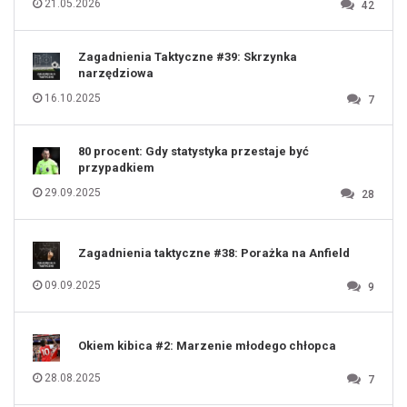
21.05.2026
42
117
118
119
120
121
122
123
Zagadnienia Taktyczne #39: Skrzynka
124
125
narzędziowa
126
127
128
16.10.2025
7
129
130
131
80 procent: Gdy statystyka przestaje być
przypadkiem
29.09.2025
28
Zagadnienia taktyczne #38: Porażka na Anfield
09.09.2025
9
Okiem kibica #2: Marzenie młodego chłopca
28.08.2025
7