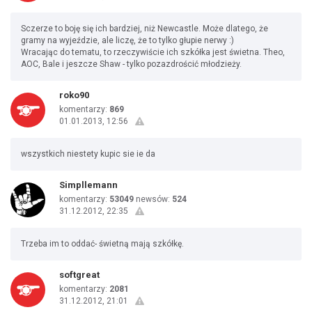
Sczerze to boję się ich bardziej, niż Newcastle. Może dlatego, że
gramy na wyjeździe, ale liczę, że to tylko głupie nerwy :)
Wracając do tematu, to rzeczywiście ich szkółka jest świetna. Theo,
AOC, Bale i jeszcze Shaw - tylko pozazdrościć młodzieży.
roko90
komentarzy:
869
01.01.2013, 12:56
wszystkich niestety kupic sie ie da
Simpllemann
komentarzy:
53049
newsów:
524
31.12.2012, 22:35
Trzeba im to oddać- świetną mają szkółkę.
softgreat
komentarzy:
2081
31.12.2012, 21:01