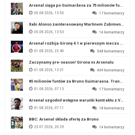
Arsenal sięga po Guimarãesa za 75 milionów funtów
05.08.2026, 13:55
17
komentarzy
Xabi Alonso zainteresowany Martinem Zubimendim
05.08.2026, 13:53
14
komentarzy
Arsenal rozbija Gironę 4:1 w pierwszym meczu przyg
01.08.2026, 22:40
548
komentarzy
Zaczynamy pre-season! Girona vs Arsenalu
01.08.2026, 13:31
449
komentarzy
85 milionów funtów za Bruno Guimaraesa. Transfer na o
01.08.2026, 07:13
17
komentarzy
Arsenal uzgodnił wstępne warunki kontraktu z Viniciu
01.08.2026, 07:11
18
komentarzy
BBC: Arsenal składa ofertę za Bruno
23.07.2026, 20:29
14
komentarzy