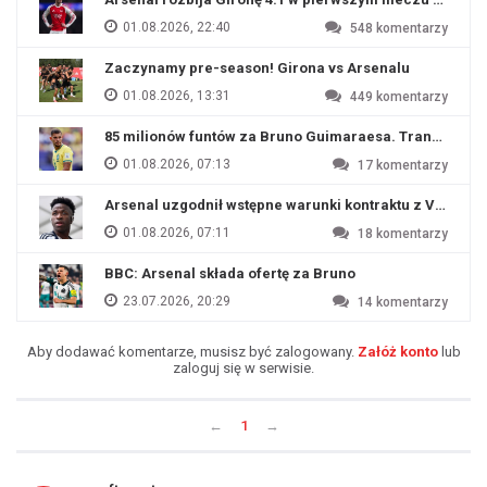
01.08.2026, 22:40
548
komentarzy
Zaczynamy pre-season! Girona vs Arsenalu
01.08.2026, 13:31
449
komentarzy
85 milionów funtów za Bruno Guimaraesa. Transfer na o
01.08.2026, 07:13
17
komentarzy
Arsenal uzgodnił wstępne warunki kontraktu z Viniciu
01.08.2026, 07:11
18
komentarzy
BBC: Arsenal składa ofertę za Bruno
23.07.2026, 20:29
14
komentarzy
Aby dodawać komentarze, musisz być zalogowany.
Załóż konto
lub
zaloguj się w serwisie.
←
1
→