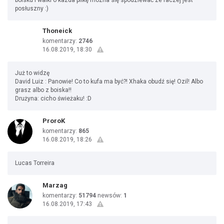
boisku i walki o kazda piłkę mozna się spodziewać ze raczej jest
posłuszny :)
Thoneick
komentarzy:
2746
16.08.2019, 18:30
Już to widzę
David Luiz : Panowie! Co to kufa ma być?! Xhaka obudź się! Ozil! Albo
grasz albo z boiska!!
Drużyna: cicho świeżaku! :D
ProroK
komentarzy:
865
16.08.2019, 18:26
Lucas Torreira
Marzag
komentarzy:
51794
newsów:
1
16.08.2019, 17:43