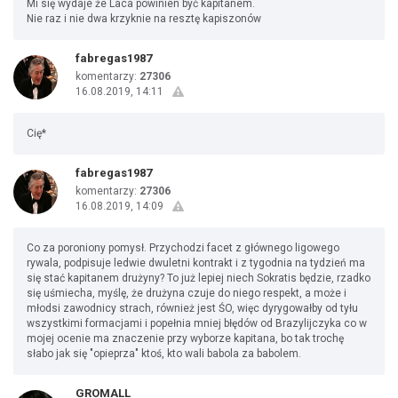
Mi się wydaje że Laca powinien być kapitanem.
Nie raz i nie dwa krzyknie na resztę kapiszonów
fabregas1987
komentarzy:
27306
16.08.2019, 14:11
Cię*
fabregas1987
komentarzy:
27306
16.08.2019, 14:09
Co za poroniony pomysł. Przychodzi facet z głównego ligowego
rywala, podpisuje ledwie dwuletni kontrakt i z tygodnia na tydzień ma
się stać kapitanem drużyny? To już lepiej niech Sokratis będzie, rzadko
się uśmiecha, myślę, że drużyna czuje do niego respekt, a może i
młodsi zawodnicy strach, również jest ŚO, więc dyrygowałby od tyłu
wszystkimi formacjami i popełnia mniej błędów od Brazylijczyka co w
mojej ocenie ma znaczenie przy wyborze kapitana, bo tak trochę
słabo jak się "opieprza" ktoś, kto wali babola za babolem.
GROMALL