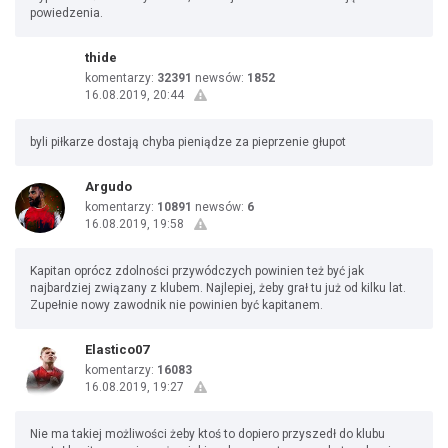
powiedzenia.
thide
komentarzy:
32391
newsów:
1852
16.08.2019, 20:44
byli piłkarze dostają chyba pieniądze za pieprzenie głupot
Argudo
komentarzy:
10891
newsów:
6
16.08.2019, 19:58
Kapitan oprócz zdolności przywódczych powinien też być jak
najbardziej związany z klubem. Najlepiej, żeby grał tu już od kilku lat.
Zupełnie nowy zawodnik nie powinien być kapitanem.
Elastico07
komentarzy:
16083
16.08.2019, 19:27
Nie ma takiej możliwości żeby ktoś to dopiero przyszedł do klubu