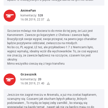
AnimeFan
komentarzy:
528
16.08.2019, 22:37
Szczerze mówiąc nie dociera to do mnie do tej pory, że Luiz jest
Kanonierem. Zawsze go kojarzyłem z Chelsea i zawsze będę.
Brazylijczyk swoje wygrał, swoje przegrał, na pewno jego charakter
będzie pozytywnie oddziałał, zwłaszcza na młodych.
No bo co, PL wygrał, LE też, ale przykładowo 1:7 z Niemcami było,
wypisz wymaluj, idealny wzór dla wychowanków. To, że coś wygrasz
nie znaczy, że zawsze będziesz na szczycie, czasem los jest
okrutny.
Mimo wszystko cieszę się z tego transferu
Grzesznik
komentarzy:
20
16.08.2019, 21:40
Jeszcze nie zagrał meczu w Arsenalu, a już ma zostać kapitanem,
szanujmy się. Czasami jak słucham byłych piłkarzy ,których
podziwiałem , To myślę że lepiej żeby zamilkli , bo starają się
wypowiadać na każdy temat , nawet jak nie za bardzo mają co do