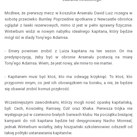
Możliwe, że pierwszy mecz w koszulce Arsenalu David Luiz rozegra w
sobotę przeciwko Burnley. Poprzednie spotkanie z Newcastle obrońca
oglądał z ławki rezerwowych, mimo iż jest w pełni sprawny fizycznie.
Winterburn widzi w nowym nabytku idealnego kapitana, który będzie
mógł iść w ślady Tony'ego Adamsa.
- Emery powinien zrobić z Luiza kapitana na ten sezon. On ma
predyspozycję, żeby być w obronie Arsenalu postacią na miarę
Tony'ego Adamsa. Wiem, że jest nowy, ale mnie to nie martwi.
- Kapitanem musi być ktoś, kto ma odwagę krzyknąć. To ktoś, kto
przypomni innym, co jest ich obowiązkiem na boisku, a nie, że będzie
się obawiał zrobić komuś przykrość.
Wcześniejszymi zawodnikami, którzy mogli nosić opaskę kapitańską,
byli: Cech, Koscielny, Ramsey, Özil oraz Xhaka. Pierwsza trójka nie
występuje już w czerwono-białych barwach klubu. Na początku bieżącej
kampanii do roli kapitana będzie też desygnowany Nacho Monreal,
jednak Winterburn wolałby, żeby hiszpański szkoleniowiec odszedł od
takiej polityki ustanawiania kapitanów.