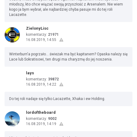
młodszy, kto chce wiązać swoją przyszłość z Arsenalem. Nie wiem
kogo ja bym wybrał, ale najbardziej chyba pasuje mi do tej roli
Lacazette.
ZielonyLisc
komentarzy:
21971
16.08.2019, 14:55
Winterburn'a pogrzało... świeżak ma być kapitanem? Opaska należy się
Lace lub Sokratisowi, ten drugi ma charyzmę do jej noszenia.
lays
komentarzy:
39872
16.08.2019, 14:22
Do tej roli nadaje się tylko Lacazette, Xhaka i ew Holding.
lordoftheboard
komentarzy:
9002
16.08.2019, 14:19