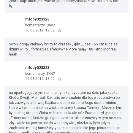
został kapitanem,nie ważne jakim charyzmatycznym kotem by nie
był.
mlody323323
komentarzy:
3447
16.08.2019, 19:02
Swoją drogą ciekawy był by to obrazek , gdy Lucas 165 cm ruga za
dziury w Polu formacje Defensywne które mają 180+ imo Monreal
haah
mlody323323
komentarzy:
3447
16.08.2019, 18:59
na upartego jedynym nominalnym kandydatem na dzis jako kapitan ...
Ktoś z Dwójki Monreal -Sokratis ewentualnie dla bezpieczeństwa bo
tak zazwyczaj łatwiej Kapitana dostanie Leno Bogu ducha winien ,
Licze w tym sezonie na wystrzał formy Lucasa Torreiry , Marze o tym
by stał się drugim Vieira w środku pola ale cóz Francuz był tylko jeden
, Emery raczej bedzie go ograniczał do full defensywy w tym sezonie
zbyt wiele na pewno nie da w ofensywie , ciezko by było gdyby
zachciało mu się łamać wytyczne a po sposobie jego poruszania po