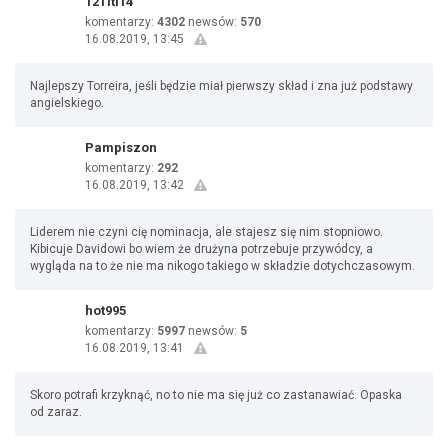
12Titi14
komentarzy:
4302
newsów:
570
16.08.2019, 13:45
Najlepszy Torreira, jeśli będzie miał pierwszy skład i zna już podstawy
angielskiego.
Pampiszon
komentarzy:
292
16.08.2019, 13:42
Liderem nie czyni cię nominacja, ale stajesz się nim stopniowo.
Kibicuje Davidowi bo wiem że drużyna potrzebuje przywódcy, a
wygląda na to że nie ma nikogo takiego w składzie dotychczasowym.
hot995
komentarzy:
5997
newsów:
5
16.08.2019, 13:41
Skoro potrafi krzyknąć, no to nie ma się już co zastanawiać. Opaska
od zaraz.