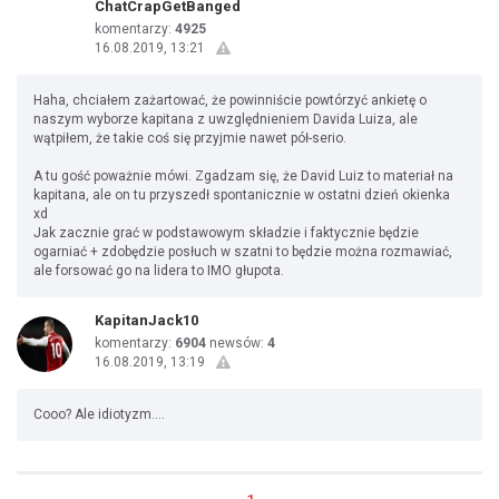
ChatCrapGetBanged
komentarzy:
4925
16.08.2019, 13:21
Haha, chciałem zażartować, że powinniście powtórzyć ankietę o
naszym wyborze kapitana z uwzględnieniem Davida Luiza, ale
wątpiłem, że takie coś się przyjmie nawet pół-serio.
A tu gość poważnie mówi. Zgadzam się, że David Luiz to materiał na
kapitana, ale on tu przyszedł spontanicznie w ostatni dzień okienka
xd
Jak zacznie grać w podstawowym składzie i faktycznie będzie
ogarniać + zdobędzie posłuch w szatni to będzie można rozmawiać,
ale forsować go na lidera to IMO głupota.
KapitanJack10
komentarzy:
6904
newsów:
4
16.08.2019, 13:19
Cooo? Ale idiotyzm....