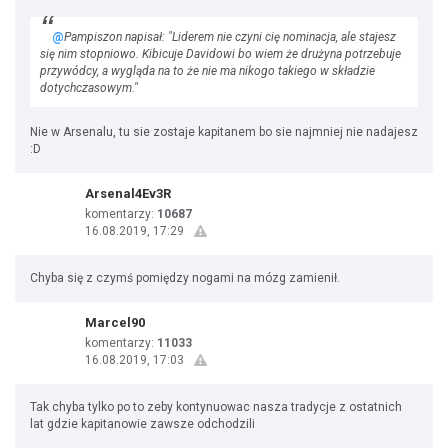
@
Pampiszon napisał: "Liderem nie czyni cię nominacja, ale stajesz
się nim stopniowo. Kibicuje Davidowi bo wiem że drużyna potrzebuje
przywódcy, a wygląda na to że nie ma nikogo takiego w składzie
dotychczasowym."
Nie w Arsenalu, tu sie zostaje kapitanem bo sie najmniej nie nadajesz
:D
Arsenal4Ev3R
komentarzy:
10687
16.08.2019, 17:29
Chyba się z czymś pomiędzy nogami na mózg zamienił.
Marcel90
komentarzy:
11033
16.08.2019, 17:03
Tak chyba tylko po to zeby kontynuowac nasza tradycje z ostatnich
lat gdzie kapitanowie zawsze odchodzili