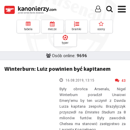
tabela
mecze
bramki
oceny
typer
Osób online:
9696
Winterburn: Luiz powinien być kapitanem
16.08.2019, 13:15
43
Były obrońca Arsenalu, Nigel
Winterburn poradził Unaiowi
Emery'emu by ten uczynił z Davida
Luiza kapitana zespołu. Brazylijczyk
przyszedł na
Emirates Stadium
za 8
milionów funtów. Były zawodnik
Chelsea ma stanowić zastępstwo za
Lauranta Koscielnego.