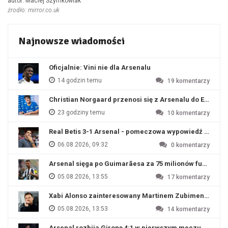
autor: Maciej Szymkowiak
źrodło: mirror.co.uk
Najnowsze wiadomości
Oficjalnie: Vini nie dla Arsenalu
14 godzin temu
19
komentarzy
Christian Norgaard przenosi się z Arsenalu do Everton
23 godziny temu
10
komentarzy
Real Betis 3-1 Arsenal - pomeczowa wypowiedź Artety
06.08.2026, 09:32
0
komentarzy
Arsenal sięga po Guimarãesa za 75 milionów funtów
05.08.2026, 13:55
17
komentarzy
Xabi Alonso zainteresowany Martinem Zubimendim
05.08.2026, 13:53
14
komentarzy
Arsenal rozbija Gironę 4:1 w pierwszym meczu przyg