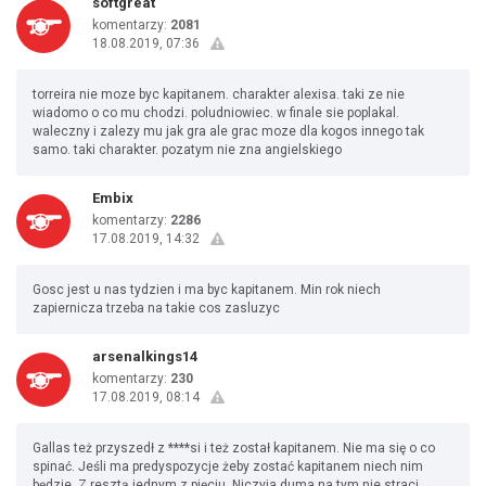
softgreat
komentarzy:
2081
18.08.2019, 07:36
torreira nie moze byc kapitanem. charakter alexisa. taki ze nie
wiadomo o co mu chodzi. poludniowiec. w finale sie poplakal.
waleczny i zalezy mu jak gra ale grac moze dla kogos innego tak
samo. taki charakter. pozatym nie zna angielskiego
Embix
komentarzy:
2286
17.08.2019, 14:32
Gosc jest u nas tydzien i ma byc kapitanem. Min rok niech
zapiernicza trzeba na takie cos zasluzyc
arsenalkings14
komentarzy:
230
17.08.2019, 08:14
Gallas też przyszedł z ****si i też został kapitanem. Nie ma się o co
spinać. Jeśli ma predyspozycje żeby zostać kapitanem niech nim
będzie. Z resztą jednym z pięciu. Niczyja duma na tym nie straci.