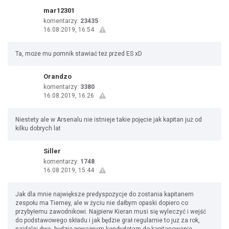
mar12301
komentarzy:
23435
16.08.2019, 16:54
Ta, może mu pomnik stawiać też przed ES xD
Orandzo
komentarzy:
3380
16.08.2019, 16:26
Niestety ale w Arsenalu nie istnieje takie pojęcie jak kapitan już od
kilku dobrych lat
Siller
komentarzy:
1748
16.08.2019, 15:44
Jak dla mnie największe predyspozycje do zostania kapitanem
zespołu ma Tierney, ale w życiu nie dałbym opaski dopiero co
przybyłemu zawodnikowi. Najpierw Kieran musi się wyleczyć i wejść
do podstawowego składu i jak będzie grał regularnie to już za rok,