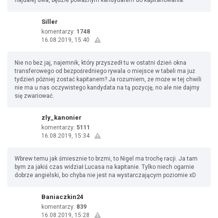
najdalej dwa, będzie poważnym kandydatem do kapitanowania.
Siller
komentarzy:
1748
16.08.2019, 15:40
Nie no bez jaj, najemnik, który przyszedł tu w ostatni dzień okna
transferowego od bezpośredniego rywala o miejsce w tabeli ma już
tydzień później zostać kapitanem? Ja rozumiem, że może w tej chwili
nie ma u nas oczywistego kandydata na tą pozycję, no ale nie dajmy
się zwariować.
zly_kanonier
komentarzy:
5111
16.08.2019, 15:34
Wbrew temu jak śmiesznie to brzmi, to Nigel ma trochę racji. Ja tam
bym za jakiś czas widział Lucasa na kapitanie. Tylko niech ogarnie
dobrze angielski, bo chyba nie jest na wystarczającym poziomie xD
Baniaczkin24
komentarzy:
839
16.08.2019, 15:28