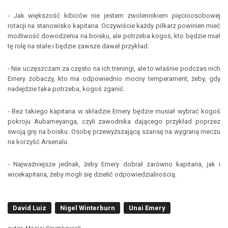
- Jak większość kibiców nie jestem zwolennikiem pięcioosobowej
rotacji na stanowisko kapitana. Oczywiście każdy piłkarz powinien mieć
możliwość dowodzenia na boisku, ale potrzeba kogoś, kto będzie miał
tę rolę na stałe i będzie zawsze dawał przykład.
- Nie uczęszczam za często na ich treningi, ale to właśnie podczas nich
Emery zobaczy, kto ma odpowiednio mocny temperament, żeby, gdy
nadejdzie taka potrzeba, kogoś zganić.
- Bez takiego kapitana w składzie Emery będzie musiał wybrać kogoś
pokroju Aubameyanga, czyli zawodnika dającego przykład poprzez
swoją grę na boisku. Osobę przewyższającą szansę na wygraną meczu
na korzyść Arsenalu.
- Najważniejsze jednak, żeby Emery dobrał zarówno kapitana, jak i
wicekapitana, żeby mogli się dzielić odpowiedzialnością.
David Luiz
Nigel Winterburn
Unai Emery