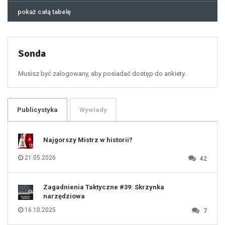
45
46
pokaż całą tabelę
47
48
49
50
51
52
53
54
55
Sonda
56
57
58
59
60
Musisz być zalogowany, aby posiadać dostęp do ankiety.
61
100
101
102
103
104
105
106
Publicystyka
Wywiady
107
108
109
110
111
112
Najgorszy Mistrz w historii?
113
114
115
116
21.05.2026
42
117
118
119
120
121
122
123
Zagadnienia Taktyczne #39: Skrzynka
124
125
narzędziowa
126
127
128
16.10.2025
7
129
130
131