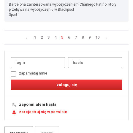
Barcelona zaintersowana wypożyczeniem Charliego Patino, który
przebywa na wypożyczeniu w Blackpool
Sport
←
1
2
3
4
5
6
7
8
9
10
→
Uda
1
2
3
4
5
6
7
zapamiętaj mnie
8
9
10
11
12
13
14
15
16
17
18
19
zapomniałem hasła
20
21
zarejestruj się w serwisie
22
23
24
25
26
27
28
29
30