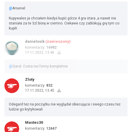
@
Arsenel:
Kupywales ja chciałem kiedyś kupić górze 4 gra stara ,a nawet nie
staniała za te 3zl biorę w ciemno. Ciekawe czy zablokują grę tym co
kupili
danielosik
(zawieszony)
komentarzy:
16982
17.11.2022, 13:46
@
Qarol: Costa też formy kompletnie
Zloty
komentarzy:
832
17.11.2022, 13:45
Odegard też na początku nie wyglądał obiecująca i swego czasu też
ludzie go krytykowali
Mastec30
komentarzy:
12447