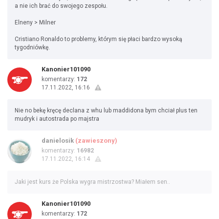
a nie ich brać do swojego zespołu.
Elneny > Milner
Cristiano Ronaldo to problemy, którym się płaci bardzo wysoką
tygodniówkę.
Kanonier101090
komentarzy:
172
17.11.2022, 16:16
Nie no bekę kręcę declana z whu lub maddidona bym chciał plus ten
mudryk i autostrada po majstra
danielosik
(zawieszony)
komentarzy:
16982
17.11.2022, 16:14
Jaki jest kurs że Polska wygra mistrzostwa? Miałem sen..
Kanonier101090
komentarzy:
172