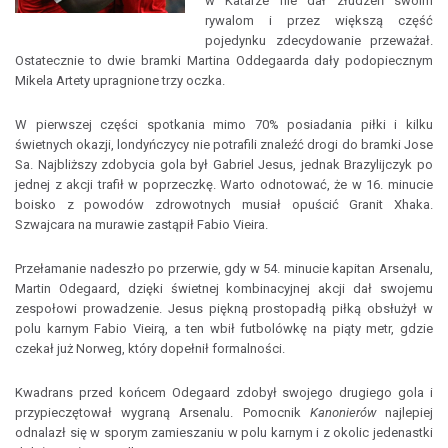
w Katarze nie dał złudzeń swoim
rywalom i przez większą część
pojedynku zdecydowanie przeważał.
Ostatecznie to dwie bramki Martina Oddegaarda dały podopiecznym
Mikela Artety upragnione trzy oczka.
W pierwszej części spotkania mimo 70% posiadania piłki i kilku
świetnych okazji, londyńczycy nie potrafili znaleźć drogi do bramki Jose
Sa. Najbliższy zdobycia gola był Gabriel Jesus, jednak Brazylijczyk po
jednej z akcji trafił w poprzeczkę. Warto odnotować, że w 16. minucie
boisko z powodów zdrowotnych musiał opuścić Granit Xhaka.
Szwajcara na murawie zastąpił Fabio Vieira.
Przełamanie nadeszło po przerwie, gdy w 54. minucie kapitan Arsenalu,
Martin Odegaard, dzięki świetnej kombinacyjnej akcji dał swojemu
zespołowi prowadzenie. Jesus piękną prostopadłą piłką obsłużył w
polu karnym Fabio Vieirą, a ten wbił futbolówkę na piąty metr, gdzie
czekał już Norweg, który dopełnił formalności.
Kwadrans przed końcem Odegaard zdobył swojego drugiego gola i
przypieczętował wygraną Arsenalu. Pomocnik
Kanonierów
najlepiej
odnalazł się w sporym zamieszaniu w polu karnym i z okolic jedenastki