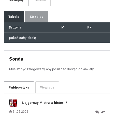
Następny
Ostatni
31
32
33
34
35
36
37
Tabela
Strzelcy
38
39
40
41
Drużyna
M
Pkt
42
43
44
45
46
pokaż całą tabelę
47
48
49
50
51
52
53
54
55
Sonda
56
57
58
59
60
Musisz być zalogowany, aby posiadać dostęp do ankiety.
61
100
101
102
103
104
105
106
Publicystyka
Wywiady
107
108
109
110
111
112
Najgorszy Mistrz w historii?
113
114
115
116
21.05.2026
42
117
118