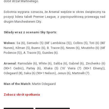
dobił strzał Martinellego.
Sobotnia wygrana oznacza, że Arsenal wejdzie w okres świąteczny na
pozycji lidera tabeli Premier League, z pięciopunktową przewagą nad
drugim Manchesterem City.
Składy wraz z ocenami Sky Sports:
Wolves:
Sa (6), Semedo (5) (68' Lembikisa (5)), Collins (5), Toti (6) (80'
Nunes), Kilman (5), Bueno (6), B. Traore (6), Neves (6), Moutinho (6) (68'
Podence (5)), A. Traore (5), Guedes (6).
Arsenal:
Ramsdale (6), White (6), Saliba (6), Gabriel (6), Zinchenko (6)
(90+1 Cedric), Partey (6), Xhaka (5) (16' Vieira (7) (90+1 Elneny)),
Odegaard (8), Saka (6) (90+1 Nelson), Jesus (6), Martinelli (7).
Man of the Match:
Martin Odegaard
Zobacz skrót spotkania