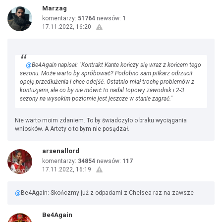
Marzag
komentarzy:
51764
newsów:
1
17.11.2022, 16:20
@
Be4Again napisał: "Kontrakt Kante kończy się wraz z końcem tego
sezonu. Może warto by spróbować? Podobno sam piłkarz odrzucił
opcję przedłużenia i chce odejść. Ostatnio miał trochę problemów z
kontuzjami, ale co by nie mówić to nadal topowy zawodnik i 2-3
sezony na wysokim poziomie jest jeszcze w stanie zagrać."
Nie warto moim zdaniem. To by świadczyło o braku wyciągania
wniosków. A Artety o to bym nie posądzał.
arsenallord
komentarzy:
34854
newsów:
117
17.11.2022, 16:19
@
Be4Again: Skończmy już z odpadami z Chelsea raz na zawsze
Be4Again