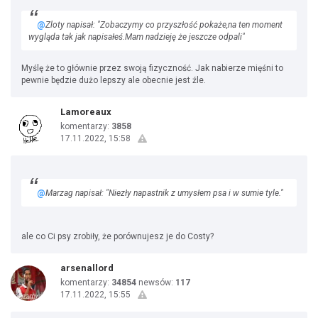
@
Zloty napisał: "Zobaczymy co przyszłość pokaże,na ten moment
wygląda tak jak napisałeś.Mam nadzieję że jeszcze odpali"
Myślę że to głównie przez swoją fizyczność. Jak nabierze mięśni to
pewnie będzie dużo lepszy ale obecnie jest źle.
Lamoreaux
komentarzy:
3858
17.11.2022, 15:58
@
Marzag napisał: "Niezły napastnik z umysłem psa i w sumie tyle."
ale co Ci psy zrobiły, że porównujesz je do Costy?
arsenallord
komentarzy:
34854
newsów:
117
17.11.2022, 15:55