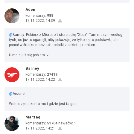
Aden
komentarzy:
988
17.11.2022, 14:39
@
Barney: Pobierz z Microsoft store apkę "Xbox". Tam masz. I według
tych, co już to ogarnęli, niby pokazuje, że tylko są to podstawki, ale
ponoć w środku masz już dodatki z pakietu premium.
U mnie już się pobiera :v
Barney
komentarzy:
27419
17.11.2022, 14:22
@
Arsenel:
Wchodzę na konto mc i gdzie jest ta gra
Marzag
komentarzy:
51764
newsów:
1
17.11.2022, 14:21