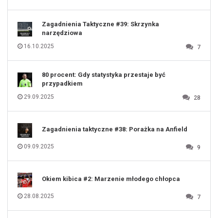
119
120
121
122
123
Zagadnienia Taktyczne #39: Skrzynka
124
125
narzędziowa
126
127
128
16.10.2025
7
129
130
131
80 procent: Gdy statystyka przestaje być
przypadkiem
29.09.2025
28
Zagadnienia taktyczne #38: Porażka na Anfield
09.09.2025
9
Okiem kibica #2: Marzenie młodego chłopca
28.08.2025
7