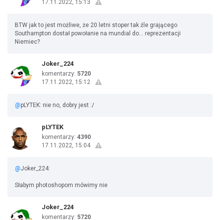
17.11.2022, 15:13
BTW jak to jest możliwe, że 20 letni stoper tak źle grającego
Southampton dostał powołanie na mundial do... reprezentacji
Niemiec?
Joker_224
komentarzy:
5720
17.11.2022, 15:12
@
pLYTEK: nie no, dobry jest :/
pLYTEK
komentarzy:
4390
17.11.2022, 15:04
@
Joker_224:
Słabym photoshopom mówimy nie
Joker_224
komentarzy:
5720