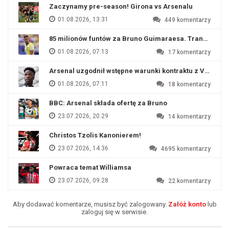
Zaczynamy pre-season! Girona vs Arsenalu
01.08.2026, 13:31
449
komentarzy
85 milionów funtów za Bruno Guimaraesa. Transfer na o
01.08.2026, 07:13
17
komentarzy
Arsenal uzgodnił wstępne warunki kontraktu z Viniciu
01.08.2026, 07:11
18
komentarzy
BBC: Arsenal składa ofertę za Bruno
23.07.2026, 20:29
14
komentarzy
Christos Tzolis Kanonierem!
23.07.2026, 14:36
4695
komentarzy
Powraca temat Williamsa
23.07.2026, 09:28
22
komentarzy
Aby dodawać komentarze, musisz być zalogowany.
Załóż konto
lub
zaloguj się w serwisie.