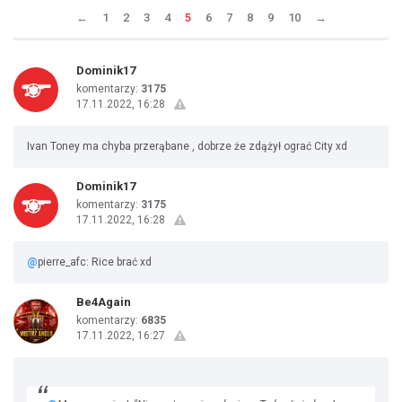
←
1
2
3
4
5
6
7
8
9
10
→
Dominik17
komentarzy:
3175
17.11.2022, 16:28
Ivan Toney ma chyba przerąbane , dobrze że zdążył ograć City xd
Dominik17
komentarzy:
3175
17.11.2022, 16:28
@
pierre_afc: Rice brać xd
Be4Again
komentarzy:
6835
17.11.2022, 16:27