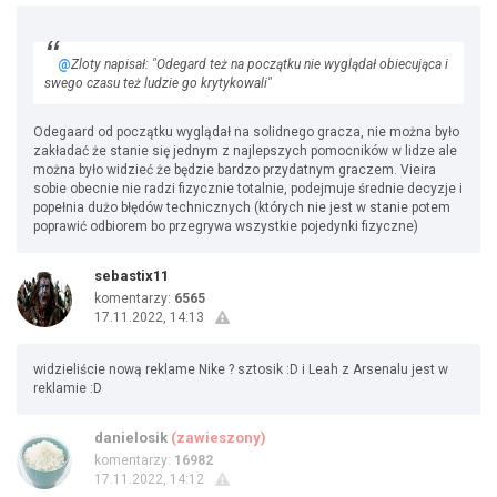
@
Zloty napisał: "Odegard też na początku nie wyglądał obiecująca i
swego czasu też ludzie go krytykowali"
Odegaard od początku wyglądał na solidnego gracza, nie można było
zakładać że stanie się jednym z najlepszych pomocników w lidze ale
można było widzieć że będzie bardzo przydatnym graczem. Vieira
sobie obecnie nie radzi fizycznie totalnie, podejmuje średnie decyzje i
popełnia dużo błędów technicznych (których nie jest w stanie potem
poprawić odbiorem bo przegrywa wszystkie pojedynki fizyczne)
sebastix11
komentarzy:
6565
17.11.2022, 14:13
widzieliście nową reklame Nike ? sztosik :D i Leah z Arsenalu jest w
reklamie :D
danielosik
(zawieszony)
komentarzy:
16982
17.11.2022, 14:12