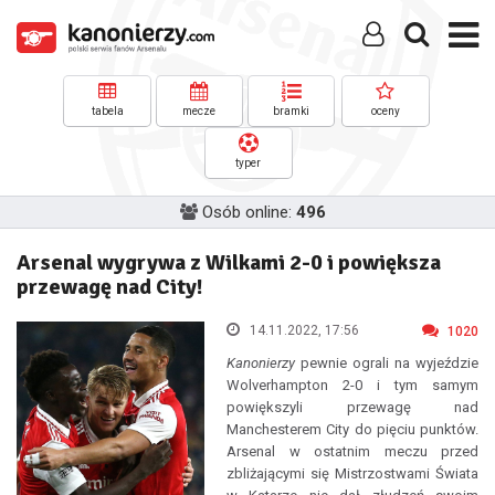
tabela
mecze
bramki
oceny
typer
Osób online:
496
Arsenal wygrywa z Wilkami 2-0 i powiększa
przewagę nad City!
14.11.2022, 17:56
1020
Kanonierzy
pewnie ograli na wyjeździe
Wolverhampton 2-0 i tym samym
powiększyli przewagę nad
Manchesterem City do pięciu punktów.
Arsenal w ostatnim meczu przed
zbliżającymi się Mistrzostwami Świata