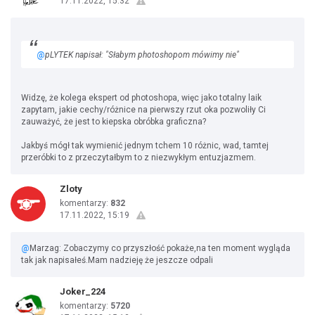
17.11.2022, 15:32
@
pLYTEK napisał: "Słabym photoshopom mówimy nie"
Widzę, że kolega ekspert od photoshopa, więc jako totalny laik
zapytam, jakie cechy/różnice na pierwszy rzut oka pozwoliły Ci
zauważyć, że jest to kiepska obróbka graficzna?
Jakbyś mógł tak wymienić jednym tchem 10 różnic, wad, tamtej
przeróbki to z przeczytałbym to z niezwykłym entuzjazmem.
Zloty
komentarzy:
832
17.11.2022, 15:19
@
Marzag: Zobaczymy co przyszłość pokaże,na ten moment wygląda
tak jak napisałeś.Mam nadzieję że jeszcze odpali
Joker_224
komentarzy:
5720