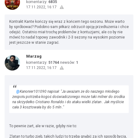
komentarzy:
6835
17.11.2022, 16:17
Kontrakt Kante kończy się wraz z końcem tego sezonu. Może warto
by spróbować? Podobno sam piłkarz odrzucił opcję przedłużenia i chce
odejść. Ostatnio miał trochę problemów z kontuzjami, ale co by nie
mówić to nadal topowy zawodnik i 2-3 sezony na wysokim poziomie
jest jeszcze w stanie zagrać.
Marzag
komentarzy:
51764
newsów:
1
17.11.2022, 16:17
@
Kanonier101090 napisał: "Ja uważam że do naszego młodego
zespołu potrzeba kogoś doświadczonego może taki milner do środka
na skrzydełko Cristiano Ronaldo i do ataku wielki zlatan . Jak myślicie
cała 3 kosztowała by do 5 mln ."
To pewnie żart, ale w razie, gdyby nie to:
Zlatan to turbo zjeb, takich ludzi to trzeba gnębić za ich sposób bycia,