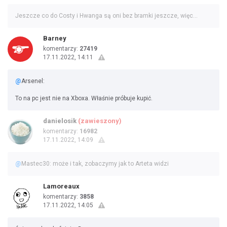
Jeszcze co do Costy i Hwanga są oni bez bramki jeszcze, więc...
Barney
komentarzy:
27419
17.11.2022, 14:11
@
Arsenel:
To na pc jest nie na Xboxa. Właśnie próbuje kupić.
danielosik
(zawieszony)
komentarzy:
16982
17.11.2022, 14:09
@
Mastec30: może i tak, zobaczymy jak to Arteta widzi
Lamoreaux
komentarzy:
3858
17.11.2022, 14:05