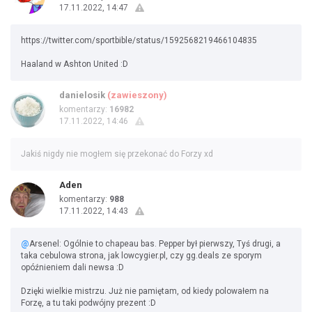
17.11.2022, 14:47
https://twitter.com/sportbible/status/1592568219466104835
Haaland w Ashton United :D
danielosik
(zawieszony)
komentarzy:
16982
17.11.2022, 14:46
Jakiś nigdy nie mogłem się przekonać do Forzy xd
Aden
komentarzy:
988
17.11.2022, 14:43
@
Arsenel: Ogólnie to chapeau bas. Pepper był pierwszy, Tyś drugi, a
taka cebulowa strona, jak lowcygier.pl, czy gg.deals ze sporym
opóźnieniem dali newsa :D
Dzięki wielkie mistrzu. Już nie pamiętam, od kiedy polowałem na
Forzę, a tu taki podwójny prezent :D