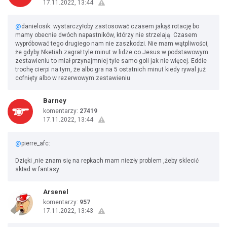
17.11.2022, 13:44
@
danielosik: wystarczyłoby zastosować czasem jakąś rotację bo
mamy obecnie dwóch napastników, którzy nie strzelają. Czasem
wypróbować tego drugiego nam nie zaszkodzi. Nie mam wątpliwości,
że gdyby Nketiah zagrał tyle minut w lidze co Jesus w podstawowym
zestawieniu to miał przynajmniej tyle samo goli jak nie więcej. Eddie
trochę cierpi na tym, że albo gra na 5 ostatnich minut kiedy rywal już
cofnięty albo w rezerwowym zestawieniu
Barney
komentarzy:
27419
17.11.2022, 13:44
@
pierre_afc:
Dzięki ,nie znam się na repkach mam niezły problem ,żeby sklecić
skład w fantasy.
Arsenel
komentarzy:
957
17.11.2022, 13:43