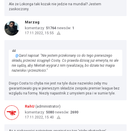
Ale że Lokonga taki kozak nie jedzie na mundial? Jestem
zaskoczony.
Marzag
komentarzy:
51764
newsów:
1
17.11.2022, 15:55
@
Qarol napisał: "Nie jestem przekonany co do tego pierwszego
składu, przecież ściągnęli Costę. Co prawda dzisiaj już emeryta, no ale
nie sądzę, aby Nketiah wygrał z nim rywalizację, bo działa też magia
nazwiska i przeszłości."
Diego Costa to chyba nie jest na tyle duże nazwisko żeby mu
gwarantowało grę w pierwszym składzie zespołu premier league bez
względu na formę. Niezły napastnik z umysłem psa i w sumie tyle.
RahU
(administrator)
komentarzy:
5080
newsów:
2690
17.11.2022, 15:40