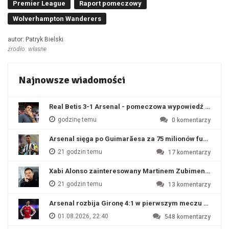
Premier League
Raport pomeczowy
Wolverhampton Wanderers
autor: Patryk Bielski
źrodło: własne
Najnowsze wiadomości
Real Betis 3-1 Arsenal - pomeczowa wypowiedź Artety
godzinę temu
0
komentarzy
Arsenal sięga po Guimarãesa za 75 milionów funtów
21 godzin temu
17
komentarzy
Xabi Alonso zainteresowany Martinem Zubimendim
21 godzin temu
13
komentarzy
Arsenal rozbija Gironę 4:1 w pierwszym meczu przyg
01.08.2026, 22:40
548
komentarzy