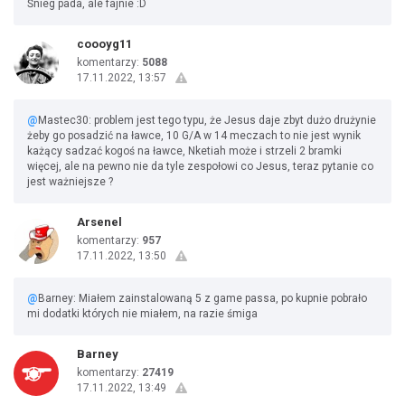
Śnieg pada, ale fajnie :D
coooyg11
komentarzy:
5088
17.11.2022, 13:57
@
Mastec30: problem jest tego typu, że Jesus daje zbyt dużo drużynie
żeby go posadzić na ławce, 10 G/A w 14 meczach to nie jest wynik
każący sadzać kogoś na ławce, Nketiah może i strzeli 2 bramki
więcej, ale na pewno nie da tyle zespołowi co Jesus, teraz pytanie co
jest ważniejsze ?
Arsenel
komentarzy:
957
17.11.2022, 13:50
@
Barney: Miałem zainstalowaną 5 z game passa, po kupnie pobrało
mi dodatki których nie miałem, na razie śmiga
Barney
komentarzy:
27419
17.11.2022, 13:49