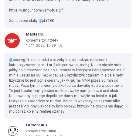
Aż z ciekawości nałożyłem oryginał na ten 'słaby photoshop'
https://i.imgur.com/ysm6fCs.gif
Sam jesteś słaby
@
pLYTEK
Mastec30
komentarzy:
12447
17.11.2022, 15:39
@
coooyg11: nie chodzi o to żeby kogoś sadzac na ławce i
kategoryzować na nr1 i nr 2 ale portowac trochę. Nic by się nie stało
jakby po 5 meczach bez gola Jesusa w kolejnym Eddie wyszedł na 60
min a Jesus na 30. Też widać że Brazylijczyk czasami nie daje rady
fizycznie bo jest poniewierany jak w jakimś MMA przez 90 min co
mecz. Poza tym nie wiemy do końca co dawałby Eddie w podstawie.
To jest trochę inny typ więc może dawałby nam jeszcze coś ekstra.
Nie dowiemy się tego dopóki nie damy mu wejść na boisko. A jak
faktycznie zawiedzie to trudno. Balogun wskoczy po sezonie albo
jeszcze kto inny. Szkoda by było położyć krzyżyk na gościu nie dając
mu po raz kolejny realnej szansy
Lamoreaux
komentarzy:
3858