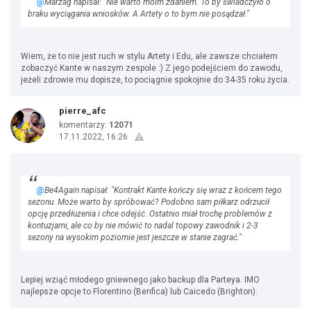
@
Marzag napisał: "Nie warto moim zdaniem. To by świadczyło o
braku wyciągania wniosków. A Artety o to bym nie posądzał."
Wiem, że to nie jest ruch w stylu Artety i Edu, ale zawsze chciałem
zobaczyć Kante w naszym zespole :) Z jego podejściem do zawodu,
jeżeli zdrowie mu dopisze, to pociągnie spokojnie do 34-35 roku życia.
pierre_afc
komentarzy:
12071
17.11.2022, 16:26
@
Be4Again napisał: "Kontrakt Kante kończy się wraz z końcem tego
sezonu. Może warto by spróbować? Podobno sam piłkarz odrzucił
opcję przedłużenia i chce odejść. Ostatnio miał trochę problemów z
kontuzjami, ale co by nie mówić to nadal topowy zawodnik i 2-3
sezony na wysokim poziomie jest jeszcze w stanie zagrać."
Lepiej wziąć młodego gniewnego jako backup dla Parteya. IMO
najlepsze opcje to Florentino (Benfica) lub Caicedo (Brighton).