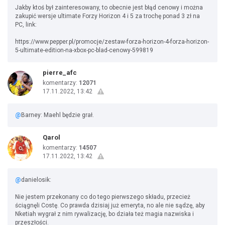
Jakby ktoś był zainteresowany, to obecnie jest błąd cenowy i można
zakupić wersje ultimate Forzy Horizon 4 i 5 za trochę ponad 3 zł na
PC, link:
https://www.pepper.pl/promocje/zestaw-forza-horizon-4-forza-horizon-
5-ultimate-edition-na-xbox-pc-blad-cenowy-599819
pierre_afc
komentarzy:
12071
17.11.2022, 13:42
@
Barney: Maehl będzie grał.
Qarol
komentarzy:
14507
17.11.2022, 13:42
@
danielosik:
Nie jestem przekonany co do tego pierwszego składu, przecież
ściągnęli Costę. Co prawda dzisiaj już emeryta, no ale nie sądzę, aby
Nketiah wygrał z nim rywalizację, bo działa też magia nazwiska i
przeszłości.