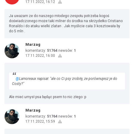
17.11.2022, 16:12
Ja uważam że do naszego młodego zespołu potrzeba kogoś
doświadczonego może taki milner do środka na skrzydełko Cristiano
Ronaldo i do ataku wielki zlatan . Jak myślicie cała 3 kosztowała by
do 5 mln .
Marzag
komentarzy:
51764
newsów:
1
17.11.2022, 16:00
@
Lamoreaux napisał: "ale co Ci psy zrobiły, że porównujesz je do
Costy?"
Ale mieć umysł psa będąc psem to nic złego :p
Marzag
komentarzy:
51764
newsów:
1
17.11.2022, 15:59