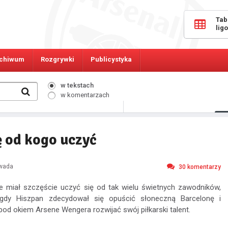
Tab
lig
chiwum
Rozgrywki
Publicystyka
w tekstach
w komentarzach
389
Osób online:
ę od kogo uczyć
awada
30
komentarzy
e miał szczęście uczyć się od tak wielu świetnych zawodników,
, gdy Hiszpan zdecydował się opuścić słoneczną Barcelonę i
pod okiem Arsene Wengera rozwijać swój piłkarski talent.