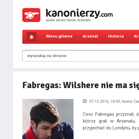
Menu główne
Arsenal
Historia
Ar
Fabregas: Wilshere nie ma si
07.10.2010, 18:00
, Iwona Z
Cesc Fabregas przyznał, ż
którzy grali w Arsenalu
przyjechać do Londynu, by 