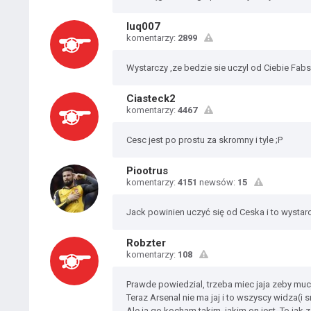
luq007
komentarzy:
2899
Wystarczy ,ze bedzie sie uczyl od Ciebie Fabs
Ciasteck2
komentarzy:
4467
Cesc jest po prostu za skromny i tyle ;P
Piootrus
komentarzy:
4151
newsów:
15
Jack powinien uczyć się od Ceska i to wystarc
Robzter
komentarzy:
108
Prawde powiedzial, trzeba miec jaja zeby muc 
Teraz Arsenal nie ma jaj i to wszyscy widza(i sm
Ale ja go kocham takim, jakim on jest. To jak 