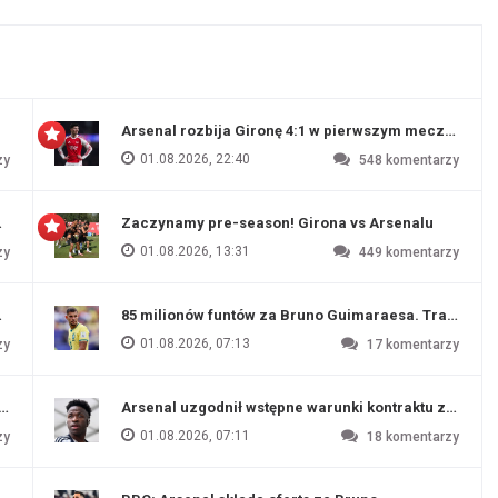
Arsenal rozbija Gironę 4:1 w pierwszym meczu prz
01.08.2026, 22:40
zy
548
komentarzy
 Evertonu
Zaczynamy pre-season! Girona vs Arsenalu
01.08.2026, 13:31
zy
449
komentarzy
ź Artety
85 milionów funtów za Bruno Guimaraesa. Transfer na
01.08.2026, 07:13
zy
17
komentarzy
funtów
Arsenal uzgodnił wstępne warunki kontraktu z Vinic
01.08.2026, 07:11
zy
18
komentarzy