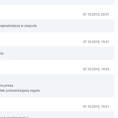
07.10.2010, 20:07
najważniejszy w zespole.
07.10.2010, 19:41
y...
07.10.2010, 19:35
nie piresa
adek potwierdzajacy regułe
07.10.2010, 19:31
na konsekwencje :|