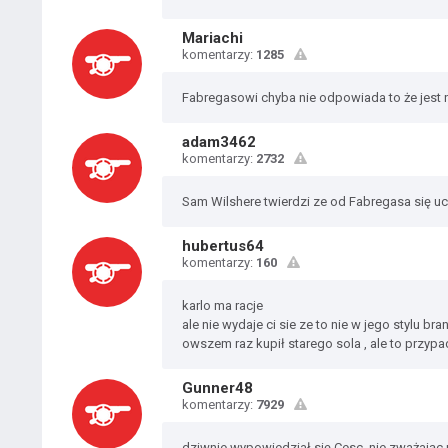
Mariachi
komentarzy:
1285
Fabregasowi chyba nie odpowiada to że jest 
adam3462
komentarzy:
2732
Sam Wilshere twierdzi ze od Fabregasa się ucz
hubertus64
komentarzy:
160
karlo ma racje
ale nie wydaje ci sie ze to nie w jego stylu bra
owszem raz kupił starego sola , ale to przyp
Gunner48
komentarzy:
7929
dziwnie wypowiedział się Cesc, nie zważając 