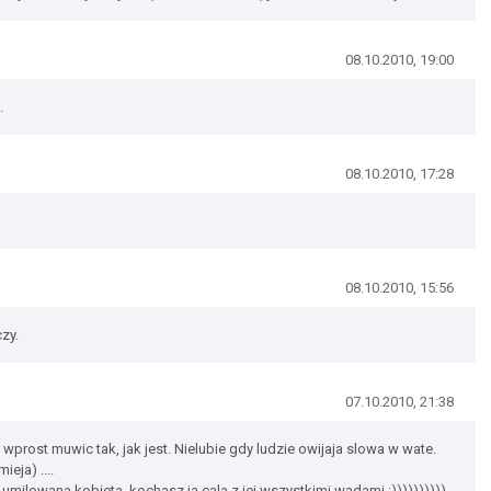
08.10.2010, 19:00
.
08.10.2010, 17:28
08.10.2010, 15:56
zy.
07.10.2010, 21:38
wprost muwic tak, jak jest. Nielubie gdy ludzie owijaja slowa w wate.
ieja) ....
z umilowana kobieta, kochasz ja cala z jej wszystkimi wadami :))))))))))