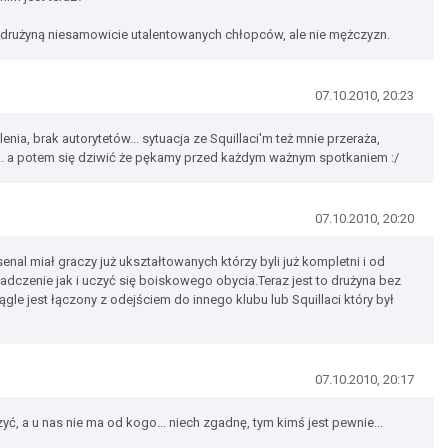
y drużyną niesamowicie utalentowanych chłopców, ale nie mężczyzn.
07.10.2010, 20:23
nia, brak autorytetów... sytuacja ze Squillaci'm też mnie przeraża,
... a potem się dziwić że pękamy przed każdym ważnym spotkaniem :/
07.10.2010, 20:20
enal miał graczy już ukształtowanych którzy byli już kompletni i od
dczenie jak i uczyć się boiskowego obycia.Teraz jest to drużyna bez
ągle jest łączony z odejściem do innego klubu lub Squillaci który był
07.10.2010, 20:17
ć, a u nas nie ma od kogo... niech zgadnę, tym kimś jest pewnie...