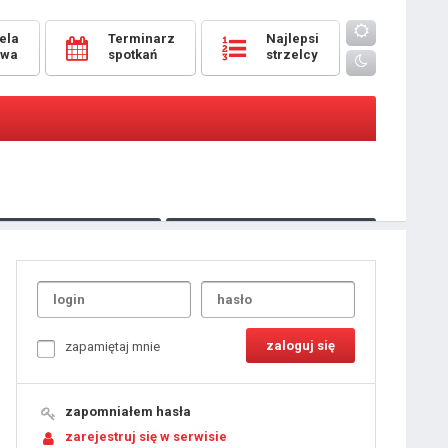
ela
Terminarz
Najlepsi
owa
spotkań
strzelcy
Oceny
pomeczowe
Typer
kanonierzy.com
UdanaRandka.com
1
2
3
4
5
6
7
8
zapamiętaj mnie
9
10
11
12
13
14
15
zapomniałem hasła
16
17
18
zarejestruj się w serwisie
19
20