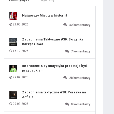
Publicystyka
Wywiady
109
110
111
112
113
114
Najgorszy Mistrz w historii?
115
116
117
118
21.05.2026
42
komentarzy
119
120
ygotowawczym
121
122
123
124
Zagadnienia Taktyczne #39: Skrzynka
125
126
narzędziowa
127
128
129
130
16.10.2025
7
komentarzy
131
80 procent: Gdy statystyka przestaje być
przypadkiem
 ostatniej prostej
29.09.2025
28
komentarzy
Zagadnienia taktyczne #38: Porażka na
iusem Juniorem?
Anfield
09.09.2025
9
komentarzy