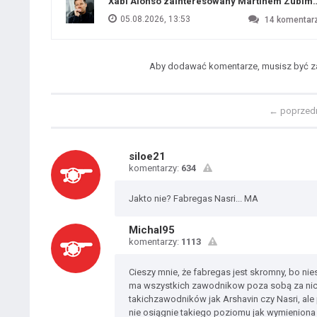
Xabi Alonso zainteresowany Martinem Zubim
05.08.2026, 13:53
14
komentar
Aby dodawać komentarze, musisz być 
←
poprzed
siloe21
komentarzy:
634
Jakto nie? Fabregas Nasri... MA
Michal95
komentarzy:
1113
Cieszy mnie, że fabregas jest skromny, bo nie
ma wszystkich zawodnikow poza sobą za nic. 
takichzawodników jak Arshavin czy Nasri, al
nie osiągnie takiego poziomu jak wymieniona 