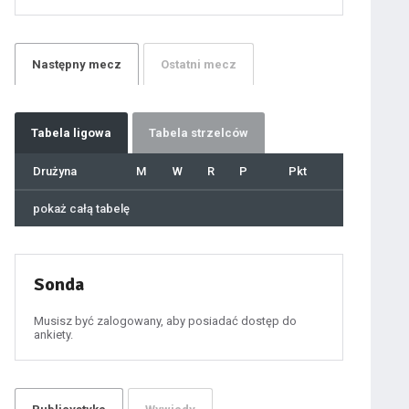
21
22
23
24
25
26
27
Następny
mecz
Ostatni
mecz
28
29
30
31
32
33
34
35
36
Tabela
ligowa
Tabela strzelców
37
38
39
40
Drużyna
M
W
R
P
Pkt
41
42
43
44
45
pokaż całą tabelę
46
47
48
49
50
51
52
53
54
Sonda
55
56
57
58
59
Musisz być zalogowany, aby posiadać dostęp do
60
ankiety.
61
100
101
102
103
104
105
106
107
108