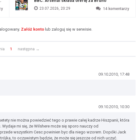
endim
BBC: Arsenal składa ofertę za Bruno
23.07.2026, 20:29
zy
14
komentarzy
zalogowany.
Załóż konto
lub zaloguj się w serwisie.
nia
1
następna
→
09.10.2010, 17:48
09.10.2010, 10:30
setety nie można powiedzieć tego o prawie całej kadrze Hiszpanii, która
Wydaje mi się, że Wilshere może się sporo nauczy od
e przede wszystkim Cesc powinien byc dla niego wzorem. Dopóki Jack
trójka, to oczywistym będzie, że może się jeszcze od nich uczyć.