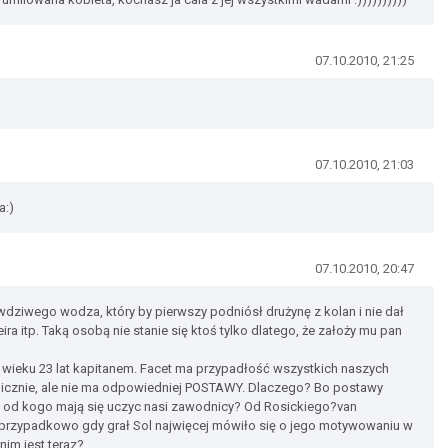
07.10.2010, 21:25
07.10.2010, 21:03
a:)
07.10.2010, 20:47
wdziwego wodza, który by pierwszy podniósł drużynę z kolan i nie dał
eira itp. Taką osobą nie stanie się ktoś tylko dlatego, że założy mu pan
wieku 23 lat kapitanem. Facet ma przypadłość wszystkich naszych
nicznie, ale nie ma odpowiedniej POSTAWY. Dlaczego? Bo postawy
A od kogo mają się uczyc nasi zawodnicy? Od Rosickiego?van
e przypadkowo gdy grał Sol najwięcej mówiło się o jego motywowaniu w
 nim jest teraz?