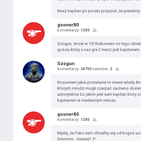
Nasz kapitan po prostu przyznał, że jesteśm
gooner80
komentarzy:
1293
Szogun, strzał w 10! Brakowało mi tego określe
gościu który u nas gra 2 mecz jest kapitanem
Szogun
komentarzy:
34792
newsów:
3
Rozumiem jakie przesłanie to niesie wtedy Ars
których młodzi mogli czerpać zarówno doświa
autorytetów bo jakim jest sam kapitan który ci
kapitanem w niedawnym meczu.
gooner80
komentarzy:
1293
Myślę, że Fabs sam chciałby się od kogoś uczy
hmmmm... Iniesta? :P