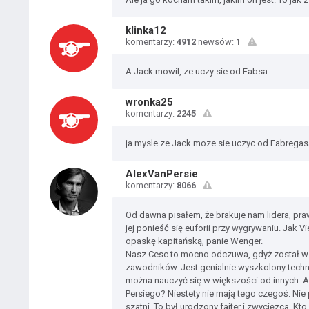
klinka12
komentarzy:
4912
newsów:
1
A Jack mowil, ze uczy sie od Fabsa.
wronka25
komentarzy:
2245
ja mysle ze Jack moze sie uczyc od Fabregas
AlexVanPersie
komentarzy:
8066
Od dawna pisałem, że brakuje nam lidera, pra
jej ponieść się euforii przy wygrywaniu. Jak Vi
opaskę kapitańską, panie Wenger.
Nasz Cesc to mocno odczuwa, gdyż został w 
zawodników. Jest genialnie wyszkolony tech
można nauczyć się w większości od innych. 
Persiego? Niestety nie mają tego czegoś. Ni
szatni. To był urodzony fajter i zwycięzca. Kto