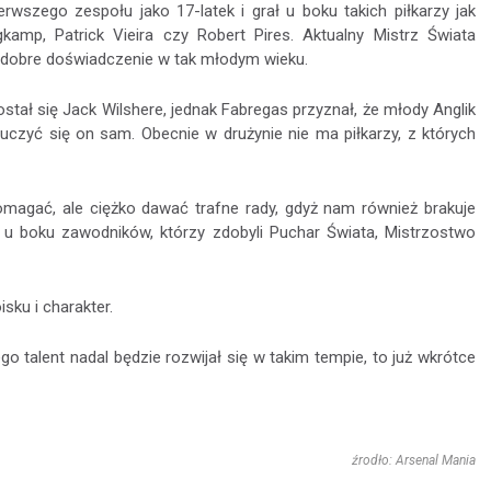
erwszego zespołu jako 17-latek i grał u boku takich piłkarzy jak
gkamp, Patrick Vieira czy Robert Pires. Aktualny Mistrz Świata
o dobre doświadczenie w tak młodym wieku.
ał się Jack Wilshere, jednak Fabregas przyznał, że młody Anglik
 uczyć się on sam. Obecnie w drużynie nie ma piłkarzy, z których
magać, ale ciężko dawać trafne rady, gdyż nam również brakuje
u boku zawodników, którzy zdobyli Puchar Świata, Mistrzostwo
sku i charakter.
ego talent nadal będzie rozwijał się w takim tempie, to już wkrótce
źrodło: Arsenal Mania