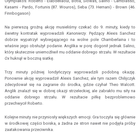
Olympiakos: Roberto - Elabdellaoui, Botia, Siowas, Salino - Cambiasso,
Kasami - Pardo, Fortunis (87. Wouros), Seba (73. Hernani) - Brown (46.
Finnbogason)
Na pierwszą groźną akcję musieliśmy czekać do 9. minuty, kiedy to
świetny kontratak wyprowadzili
Kanonierzy
. Pędzący Alexis Sanchez
dobrze wypatrzył wybiegającego na wolne pole Chamberlaina i to
właśnie jego obsłużył podanie. Anglika w porę dogonił jednak Salino,
który skutecznie uniemożliwił mu oddanie dobrego strzału. W rezultacie
Ox
huknął w boczną siatkę.
Trzy minuty później londyńczycy wyprowadzili podobną okazję.
Ponownie akcję wyprowadził Alexis Sanchez, ale tym razem Chilijczyk
zdecydował się na zagranie do środka, gdzie czyhał Theo Walcott.
Anglik znalazł się w dobrej okazji strzeleckiej, ale zabrakło mu siły na
oddanie dobrego strzału. W rezultacie piłkę bezproblemowo
przechwycił Roberto.
Kolejne minuty nie przyniosły większych emocji. Gra toczyła się głównie
w środkowej części boiska, a żadna ze stron nawet nie podjęła próby
zaatakowania przeciwnika.