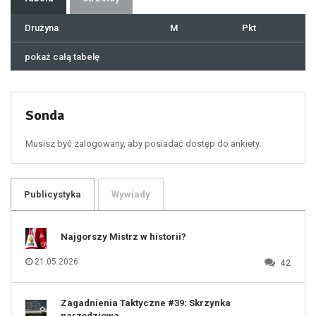
38
39
40
41
Drużyna
M
Pkt
42
43
44
45
46
pokaż całą tabelę
47
48
49
50
51
52
53
54
55
Sonda
56
57
58
59
60
Musisz być zalogowany, aby posiadać dostęp do ankiety.
61
100
101
102
103
104
105
106
Publicystyka
Wywiady
107
108
109
110
111
112
Najgorszy Mistrz w historii?
113
114
115
116
21.05.2026
42
117
118
119
120
121
122
123
Zagadnienia Taktyczne #39: Skrzynka
124
125
narzędziowa