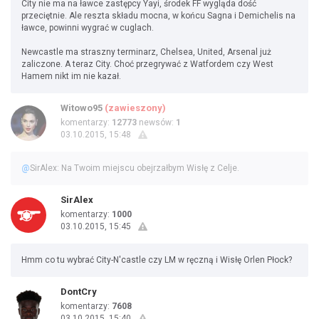
City nie ma na ławce zastępcy Yayi, środek FF wygląda dość
przeciętnie. Ale reszta składu mocna, w końcu Sagna i Demichelis na
ławce, powinni wygrać w cuglach.
Newcastle ma straszny terminarz, Chelsea, United, Arsenal już
zaliczone. A teraz City. Choć przegrywać z Watfordem czy West
Hamem nikt im nie kazał.
Witowo95
(zawieszony)
komentarzy:
12773
newsów:
1
03.10.2015, 15:48
@
SirAlex: Na Twoim miejscu obejrzałbym Wisłę z Celje.
SirAlex
komentarzy:
1000
03.10.2015, 15:45
Hmm co tu wybrać City-N'castle czy LM w ręczną i Wisłę Orlen Płock?
DontCry
komentarzy:
7608
03.10.2015, 15:40