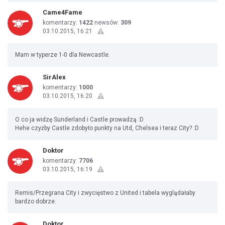
Came4Fame
komentarzy:
1422
newsów:
309
03.10.2015, 16:21
Mam w typerze 1-0 dla Newcastle.
SirAlex
komentarzy:
1000
03.10.2015, 16:20
O co ja widzę Sunderland i Castle prowadzą :D
Hehe czyżby Castle zdobyło punkty na Utd, Chelsea i teraz City? :D
Doktor
komentarzy:
7706
03.10.2015, 16:19
Remis/Przegrana City i zwycięstwo z United i tabela wyglądałaby
bardzo dobrze.
Doktor