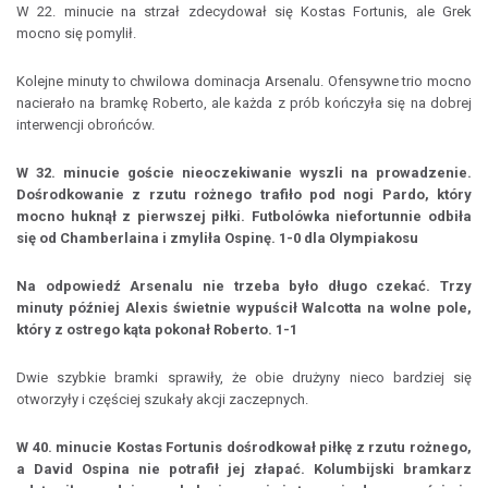
W 22. minucie na strzał zdecydował się Kostas Fortunis, ale Grek
mocno się pomylił.
Kolejne minuty to chwilowa dominacja Arsenalu. Ofensywne trio mocno
nacierało na bramkę Roberto, ale każda z prób kończyła się na dobrej
interwencji obrońców.
W 32. minucie goście nieoczekiwanie wyszli na prowadzenie.
Dośrodkowanie z rzutu rożnego trafiło pod nogi Pardo, który
mocno huknął z pierwszej piłki. Futbolówka niefortunnie odbiła
się od Chamberlaina i zmyliła Ospinę. 1-0 dla Olympiakosu
Na odpowiedź Arsenalu nie trzeba było długo czekać. Trzy
minuty później Alexis świetnie wypuścił Walcotta na wolne pole,
który z ostrego kąta pokonał Roberto. 1-1
Dwie szybkie bramki sprawiły, że obie drużyny nieco bardziej się
otworzyły i częściej szukały akcji zaczepnych.
W 40. minucie Kostas Fortunis dośrodkował piłkę z rzutu rożnego,
a David Ospina nie potrafił jej złapać. Kolumbijski bramkarz