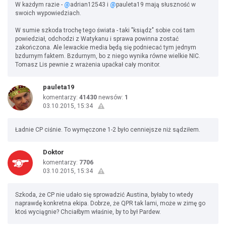
W każdym razie -
@
adrian12543 i
@
pauleta19 mają słuszność w
swoich wypowiedziach.
W sumie szkoda trochę tego świata - taki "ksiądz" sobie coś tam
powiedział, odchodzi z Watykanu i sprawa powinna zostać
zakończona. Ale lewackie media będą się podniecać tym jednym
bzdurnym faktem. Bzdurnym, bo z niego wynika równe wielkie NIC.
Tomasz Lis pewnie z wrażenia upaćkał cały monitor.
pauleta19
komentarzy:
41430
newsów:
1
03.10.2015, 15:34
Ładnie CP ciśnie. To wymęczone 1-2 było cenniejsze niż sądziłem.
Doktor
komentarzy:
7706
03.10.2015, 15:34
Szkoda, że CP nie udało się sprowadzić Austina, byłaby to wtedy
naprawdę konkretna ekipa. Dobrze, że QPR tak lami, może w zimę go
ktoś wyciągnie? Chciałbym właśnie, by to był Pardew.