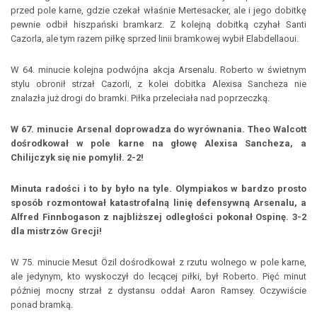
przed pole karne, gdzie czekał właśnie Mertesacker, ale i jego dobitkę
pewnie odbił hiszpański bramkarz. Z kolejną dobitką czyhał Santi
Cazorla, ale tym razem piłkę sprzed linii bramkowej wybił Elabdellaoui.
W 64. minucie kolejna podwójna akcja Arsenalu. Roberto w świetnym
stylu obronił strzał Cazorli, z kolei dobitka Alexisa Sancheza nie
znalazła już drogi do bramki. Piłka przeleciała nad poprzeczką.
W 67. minucie Arsenal doprowadza do wyrównania. Theo Walcott
dośrodkował w pole karne na głowę Alexisa Sancheza, a
Chilijczyk się nie pomylił. 2-2!
Minuta radości i to by było na tyle. Olympiakos w bardzo prosto
sposób rozmontował katastrofalną linię defensywną Arsenalu, a
Alfred Finnbogason z najbliższej odległości pokonał Ospinę. 3-2
dla mistrzów Grecji!
W 75. minucie Mesut Özil dośrodkował z rzutu wolnego w pole karne,
ale jedynym, kto wyskoczył do lecącej piłki, był Roberto. Pięć minut
później mocny strzał z dystansu oddał Aaron Ramsey. Oczywiście
ponad bramką.