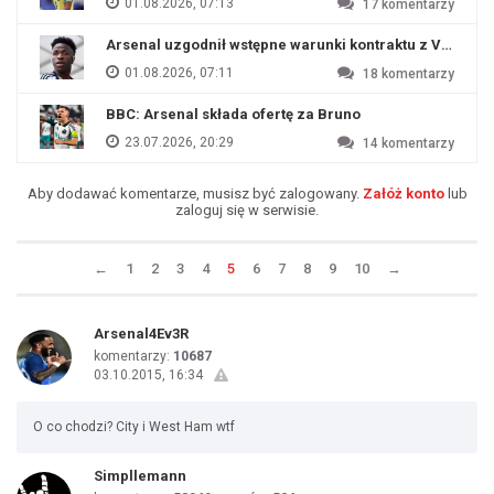
01.08.2026, 07:13
17
komentarzy
Arsenal uzgodnił wstępne warunki kontraktu z Viniciu
01.08.2026, 07:11
18
komentarzy
BBC: Arsenal składa ofertę za Bruno
23.07.2026, 20:29
14
komentarzy
Aby dodawać komentarze, musisz być zalogowany.
Załóż konto
lub
zaloguj się w serwisie.
←
1
2
3
4
5
6
7
8
9
10
→
Arsenal4Ev3R
komentarzy:
10687
03.10.2015, 16:34
O co chodzi? City i West Ham wtf
Simpllemann