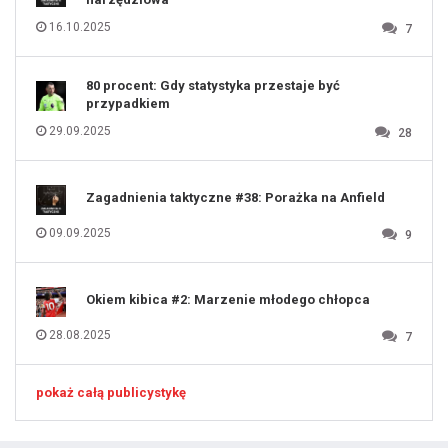
126
127
128
16.10.2025
7
129
130
131
80 procent: Gdy statystyka przestaje być
przypadkiem
29.09.2025
28
Zagadnienia taktyczne #38: Porażka na Anfield
09.09.2025
9
Okiem kibica #2: Marzenie młodego chłopca
28.08.2025
7
pokaż całą publicystykę