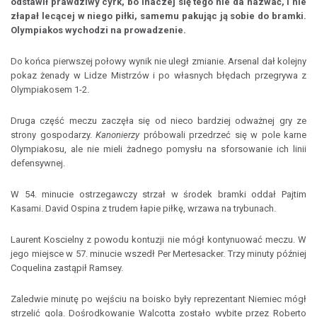
odstawił prawdziwy cyrk, bo inaczej się tego nie da nazwać, i nie
złapał lecącej w niego piłki, samemu pakując ją sobie do bramki.
Olympiakos wychodzi na prowadzenie.
Do końca pierwszej połowy wynik nie uległ zmianie. Arsenal dał kolejny
pokaz żenady w Lidze Mistrzów i po własnych błędach przegrywa z
Olympiakosem 1-2.
Druga część meczu zaczęła się od nieco bardziej odważnej gry ze
strony gospodarzy.
Kanonierzy
próbowali przedrzeć się w pole karne
Olympiakosu, ale nie mieli żadnego pomysłu na sforsowanie ich linii
defensywnej.
W 54. minucie ostrzegawczy strzał w środek bramki oddał Pajtim
Kasami. David Ospina z trudem łapie piłkę, wrzawa na trybunach.
Laurent Koscielny z powodu kontuzji nie mógł kontynuować meczu. W
jego miejsce w 57. minucie wszedł Per Mertesacker. Trzy minuty później
Coquelina zastąpił Ramsey.
Zaledwie minutę po wejściu na boisko były reprezentant Niemiec mógł
strzelić gola. Dośrodkowanie Walcotta zostało wybite przez Roberto