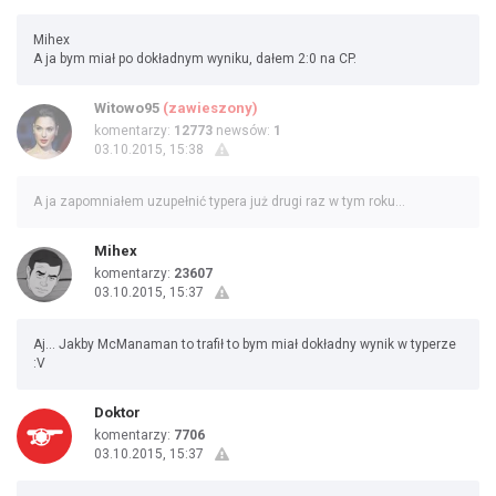
Mihex
A ja bym miał po dokładnym wyniku, dałem 2:0 na CP.
Witowo95
(zawieszony)
komentarzy:
12773
newsów:
1
03.10.2015, 15:38
A ja zapomniałem uzupełnić typera już drugi raz w tym roku...
Mihex
komentarzy:
23607
03.10.2015, 15:37
Aj... Jakby McManaman to trafił to bym miał dokładny wynik w typerze
:V
Doktor
komentarzy:
7706
03.10.2015, 15:37