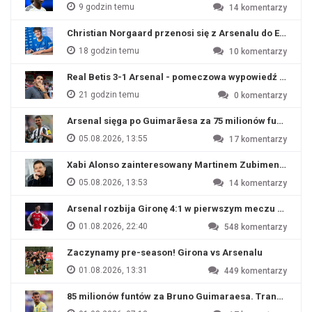
9 godzin temu
14
komentarzy
Christian Norgaard przenosi się z Arsenalu do Everton
18 godzin temu
10
komentarzy
Real Betis 3-1 Arsenal - pomeczowa wypowiedź Artety
21 godzin temu
0
komentarzy
Arsenal sięga po Guimarãesa za 75 milionów funtów
05.08.2026, 13:55
17
komentarzy
Xabi Alonso zainteresowany Martinem Zubimendim
05.08.2026, 13:53
14
komentarzy
Arsenal rozbija Gironę 4:1 w pierwszym meczu przyg
01.08.2026, 22:40
548
komentarzy
Zaczynamy pre-season! Girona vs Arsenalu
01.08.2026, 13:31
449
komentarzy
85 milionów funtów za Bruno Guimaraesa. Transfer na o