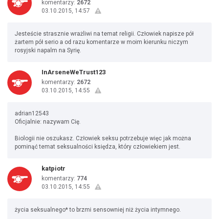
komentarzy:
2672
03.10.2015, 14:57
Jesteście strasznie wrażliwi na temat religii. Człowiek napisze pół
żartem pół serio a od razu komentarze w moim kierunku niczym
rosyjski napalm na Syrię.
InArseneWeTrust123
komentarzy:
2672
03.10.2015, 14:55
adrian12543
Oficjalnie: nazywam Cię.
Biologii nie oszukasz. Człowiek seksu potrzebuje więc jak można
pominąć temat seksualności księdza, który człowiekiem jest.
katpiotr
komentarzy:
774
03.10.2015, 14:55
życia seksualnego* to brzmi sensowniej niż życia intymnego.