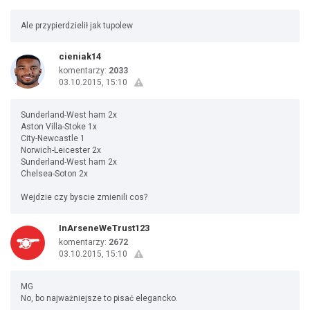
Ale przypierdzielił jak tupolew
cieniak14
komentarzy:
2033
03.10.2015, 15:10
Sunderland-West ham 2x
Aston Villa-Stoke 1x
City-Newcastle 1
Norwich-Leicester 2x
Sunderland-West ham 2x
Chelsea-Soton 2x
Wejdzie czy byscie zmienili cos?
InArseneWeTrust123
komentarzy:
2672
03.10.2015, 15:10
MG
No, bo najważniejsze to pisać elegancko.