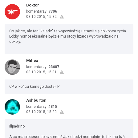
Doktor
komentarzy:
7706
03.10.2015, 15:32
Co jak co, ale ten "ksiądz" tą wypowiedzią ustawił się do końca życia.
Lobby homoseksualne będzie mu stopy lizało i wyprowadzało na
cokoły.
Mihex
komentarzy:
23607
03.10.2015, 15:31
CP w końcu karnego dostał :P
Ashburton
komentarzy:
4815
03.10.2015, 15:20
illpadrino
A co ma procesor do systemu? Jak chodzi normalnie, to tak ma być.