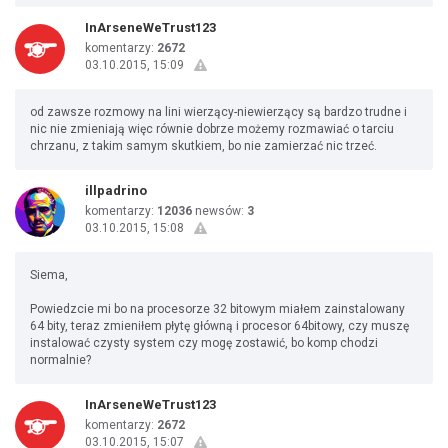
InArseneWeTrust123
komentarzy:
2672
03.10.2015, 15:09
od zawsze rozmowy na lini wierzący-niewierzący są bardzo trudne i
nic nie zmieniają więc równie dobrze możemy rozmawiać o tarciu
chrzanu, z takim samym skutkiem, bo nie zamierzać nic trzeć.
illpadrino
komentarzy:
12036
newsów:
3
03.10.2015, 15:08
Siema,
Powiedzcie mi bo na procesorze 32 bitowym miałem zainstalowany
64 bity, teraz zmieniłem płytę główną i procesor 64bitowy, czy muszę
instalować czysty system czy mogę zostawić, bo komp chodzi
normalnie?
InArseneWeTrust123
komentarzy:
2672
03.10.2015, 15:07