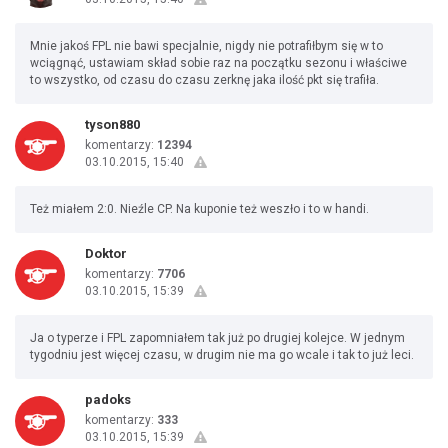
Mnie jakoś FPL nie bawi specjalnie, nigdy nie potrafiłbym się w to
wciągnąć, ustawiam skład sobie raz na początku sezonu i właściwe
to wszystko, od czasu do czasu zerknę jaka ilość pkt się trafiła.
tyson880
komentarzy:
12394
03.10.2015, 15:40
Też miałem 2:0. Nieźle CP. Na kuponie też weszło i to w handi.
Doktor
komentarzy:
7706
03.10.2015, 15:39
Ja o typerze i FPL zapomniałem tak już po drugiej kolejce. W jednym
tygodniu jest więcej czasu, w drugim nie ma go wcale i tak to już leci.
padoks
komentarzy:
333
03.10.2015, 15:39