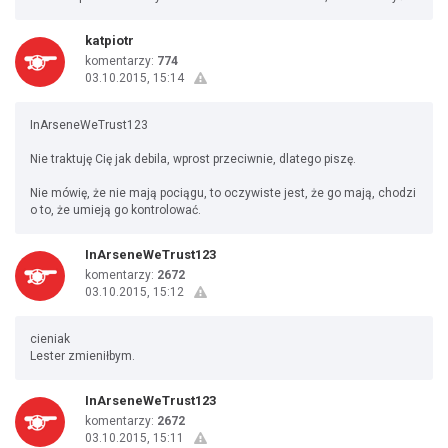
katpiotr
komentarzy:
774
03.10.2015, 15:14
InArseneWeTrust123
Nie traktuję Cię jak debila, wprost przeciwnie, dlatego piszę.
Nie mówię, że nie mają pociągu, to oczywiste jest, że go mają, chodzi
o to, że umieją go kontrolować.
InArseneWeTrust123
komentarzy:
2672
03.10.2015, 15:12
cieniak
Lester zmieniłbym.
InArseneWeTrust123
komentarzy:
2672
03.10.2015, 15:11