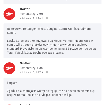
Doktor
komentarzy:
7706
03.10.2015, 16:01
Rezerwowi: Ter Stegen, Alves, Douglas, Bartra, Gumbau, Cámara,
Sandro
Ławka Barcelony... kontuzjowani są Messi, Verma i Iniesta, więc w
sumie tylko trzech grajków, czyli mniej niż wynosi arsenalowy
standard. Przydałyby im się wzmocnienia na 2-3 pozycjach, bo dojdą
Turan i Vidal, którzy trochę odciążą drużynę.
SirAlex
komentarzy:
1000
03.10.2015, 15:59
katpiotr
Zgadza się, mam jakiś wstręt do tej ligi, raz na sezon przełamię się i
obejrzę Barca-Real i to na tyle jeśli chodzi o tę ligę.