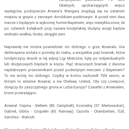
fatalnych, upokarzających wręcz
występów, podopieczni Arsene'a Wengera znajdują się na ostatnim
miejscu w grupie z zerowym dorobkiem punktowym. A przed nimi dwa
mecze z będącym w wybornej formie Bayernem, więc niewykluczone, że
po czterech kolejkach przy nazwie londyńskiej drużyny wciąż będzie
widniało wielkie, tłuste, okrągłe zero.
Naprawdę nie można powiedzieć nic dobrego o grze Arsenalu. Gra
defensywna wołała o pomstę do nieba, a wszystkie pięć bramek, które
londyńczycy stracili w tej edycji Ligi Mistrzów, były po indywidualnych
lub drużynowych błędach w kryciu. Pięć straconych bramek z dwoma
najsłabszymi przeciwnikami przed podwójnym meczem z Bayernem?
To nie wróży nic dobrego. Czyżby w końcu nadszedł TEN sezon, w
którym to właśnie Arsenal, a nie Chelsea, United, City czy Liverpool,
dołączy do zaszczytnego grona w Lidze Europy? Czwartki z Arsenalem,
brzmi przerażająco.
Arsenal: Ospina - Bellerin (85. Campbell), Koscielny (57. Mertesacker),
Gabriel, Gibbs - Coquelin (60. Ramsey), Cazorla - Chamberlain, Özil,
Sanchez - Walcott