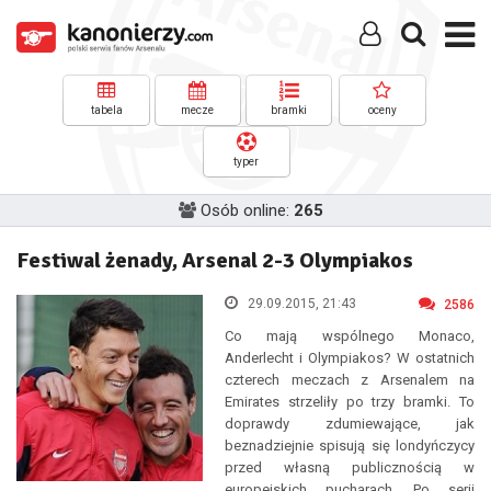
tabela
mecze
bramki
oceny
typer
Osób online:
265
Festiwal żenady, Arsenal 2-3 Olympiakos
29.09.2015, 21:43
2586
Co mają wspólnego Monaco,
Anderlecht i Olympiakos? W ostatnich
czterech meczach z Arsenalem na
Emirates strzeliły po trzy bramki. To
doprawdy zdumiewające, jak
beznadziejnie spisują się londyńczycy
przed własną publicznością w
europejskich pucharach. Po serii