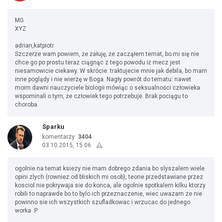
MG
XYZ
adrian,katpiotr
Szczerze wam powiem, że żałuję, że zacząłem temat, bo mi się nie
chce go po prostu teraz ciągnąc z tego powodu iż mecz jest
niesamowicie ciekawy. W skrócie: traktujecie mnie jak debila, bo mam
inne poglądy i nie wierzę w Boga. Nagły powrót do tematu: nawet
moim dawni nauczyciele biologii mówiąc o seksualności człowieka
wspominali o tym, że człowiek tego potrzebuje. Brak pociągu to
choroba.
Sparku
komentarzy:
3404
03.10.2015, 15:06
ogolnie na temat ksiezy nie mam dobrego zdania bo slyszalem wiele
opini zlych (rowniez od bliskich mi osob), teorie przedstawiane przez
kosciol nie pokrywaja sie do konca, ale ogolnie spotkalem kilku ktorzy
robili to naprawde bo to bylo ich przeznaczenie, wiec uwazam ze nie
powinno sie ich wszystkich szufladkowac i wrzucac do jednego
worka :P