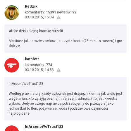
Redzik
komentarzy:
15391
newsów:
92
03.10.2015, 15:04
Afobe dziś kolejną bramkę strzelił.
Martinez jak narazie zachowuje czyste konto (75 minuta meczu) i gra
dobrze.
katpiotr
komentarzy:
774
03.10.2015, 14:58
InArseneWeTrust123
Według praw natury każdy człowiek jest drapieżnikiem, a jak wielu jest
wegetarian, którzy żyją bez najmniejszej trudności? To jest kwestia
wyboru. Jedyne czego naprawdę potrzebujemy do przeżycia(jako
jednostka) to tlen, pożywienie, woda i podstawowe czynności
fizjologiczne.
InArseneWeTrust123