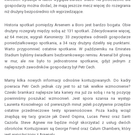
gospodarzy można dodać, że mają jeszcze mecz więcej do rozegrania
niż drużyny bezpośrednio ich wyprzedzające.
Historia spotkań pomiędzy Arsenem a Boro jest bardzo bogata. Obie
drużyny rozegrały między sobą aż 131 spotkań. Zdecydowanie więcej,
aż 64 mecze, wygrali
Kanonierzy
. 33 zwycięstwa odnieśli gospodarze
poniedziałkowego spotkania, a 34 razy drużyny dzieliły się punktami.
Warto przypomnieć ostatnie spotkanie. W październiku na Emirates
Stadium byliśmy świadkami bezbramkowego remisu. Arsenal bił głową
w mur, ale nie było to jednostronne spotkanie, gdyż jednym z
najlepszych zawodników gospodarzy był Petr Cech.
Mamy kilka nowych informacji odnośnie kontuzjowanych. Do kadry
powraca Petr Cech jednak czy jest to aż tak wielkie wzmocnienie?
Czeski bramkarz najlepsze lata kariery ma już za sobą i na tę pozycję
powinniśmy poszukać wzmocnień. Jest spora szansa na występ
Laurenta Koscielnego od pierwszych minut jeżeli pozytywnie przejdzie
ostatnie przedmeczowe testy sprawnościowe. Poza kadrą wciąż
znajdują się tacy gracze jak David Ospina, Lucas Perez oraz Santi
Cazorla. Steve Agnew nie będzie mógł skorzystać z usług dwóch
obrońców. Kontuzjowani są George Frend oraz Calum Chambers, który
jest wypożyczony z Arsenalu.