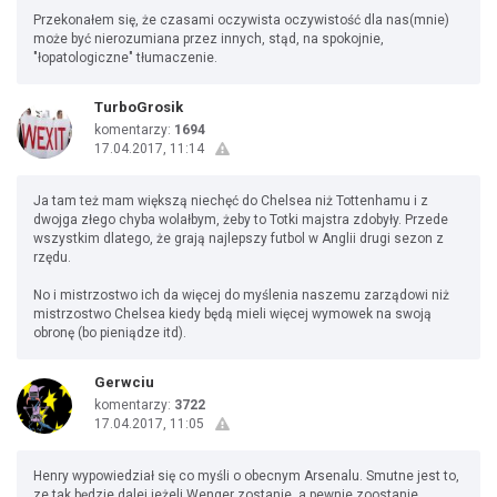
Przekonałem się, że czasami oczywista oczywistość dla nas(mnie)
może być nierozumiana przez innych, stąd, na spokojnie,
"łopatologiczne" tłumaczenie.
TurboGrosik
komentarzy:
1694
17.04.2017, 11:14
Ja tam też mam większą niechęć do Chelsea niż Tottenhamu i z
dwojga złego chyba wolałbym, żeby to Totki majstra zdobyły. Przede
wszystkim dlatego, że grają najlepszy futbol w Anglii drugi sezon z
rzędu.
No i mistrzostwo ich da więcej do myślenia naszemu zarządowi niż
mistrzostwo Chelsea kiedy będą mieli więcej wymowek na swoją
obronę (bo pieniądze itd).
Gerwciu
komentarzy:
3722
17.04.2017, 11:05
Henry wypowiedział się co myśli o obecnym Arsenalu. Smutne jest to,
ze tak będzie dalej jeżeli Wenger zostanie, a pewnie zoostanie.