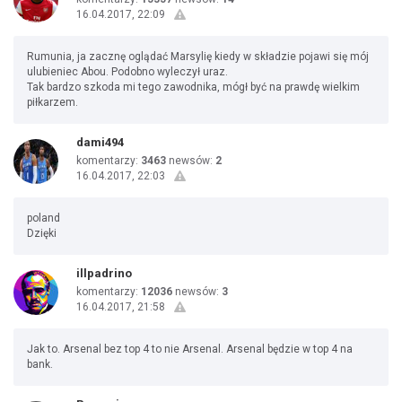
16.04.2017, 22:09
Rumunia, ja zacznę oglądać Marsylię kiedy w składzie pojawi się mój
ulubieniec Abou. Podobno wyleczył uraz.
Tak bardzo szkoda mi tego zawodnika, mógł być na prawdę wielkim
piłkarzem.
dami494
komentarzy:
3463
newsów:
2
16.04.2017, 22:03
poland
Dzięki
illpadrino
komentarzy:
12036
newsów:
3
16.04.2017, 21:58
Jak to. Arsenal bez top 4 to nie Arsenal. Arsenal będzie w top 4 na
bank.