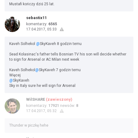
Mustafi kończy dziś 25 lat.
sebastix11
komentarzy:
6565
17.04.2017, 05:33
Kaveh Solhekol‏
@
SkyKaveh 8 godzin temu
Sead Kolasinac's father tells Bosnian TV his son will decide whether
to sign for Arsenal or AC Milan next week
@
SkyKaveh 7 godzin temu
Więcej
@
SkyKaveh
Sky in Italy sure he will sign for Arsenal
WilSHARE
(zawieszony)
komentarzy:
17921
newsów:
8
17.04.2017, 05:32
Thunder w piczkę hehe