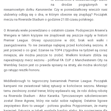
na drodze pogrążonych w
niesamowitym dołku
Kanonierów
. Czy w poniedziałkowy wieczór nasi
ulubieńcy odbiją się o dna, w którym obecnie się znajdują? Początek
meczu na Riverside Stadium o godzinie 21:00 czasu polskiego.
O Arsenalu wiele powiedziano o ostatnim czasie. Podopieczni Arsene'a
Wengera w takim kryzysie nie znajdowali się jeszcze nigdy w historii
Premier League. Głowy opuszczone w dół, brak woli walki i
zaangażowania. To nie zwiastuje najlepiej przed końcówką sezonu. A
jest przecież o co grać. Szanse na TOP4 z tygodnia na tydzień są coraz
mniejsze, ale można jeszcze to zrobić. Wielkimi krokami zbliża się
najważniejszy mecz sezonu - półfinał FA CUP z Manchesterem City na
Wembley. Sezon jest co prawda spisany na straty, ale można skończyć
go ratując resztki honoru.
Middlesbrough to tegoroczny beniaminek Premier League. Początek
kampanii nie zwiastował takiej sytuacji w końcówce sezonu. Miesiąc
temu zwolniony został trener, który wydawało się, że robi dobrą robotę
na Riverside Stadium - Aitor Karanka. Tymczasowym szkoleniowcem
został Steve Agnew, który nie radzi sobie najlepiej. Ostatnie ligowe
zwycięstwo
Boro
to uwaga! - połowa grudnia. Przypominam, że mamy
kwiecień. Sytuacja w tabeli wygląda bardzo słabo. Na pocieszenie dla