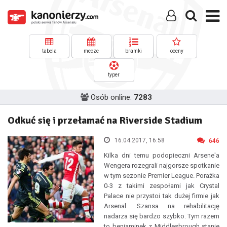
tabela
mecze
bramki
oceny
typer
Osób online:
7283
Odkuć się i przełamać na Riverside Stadium
16.04.2017, 16:58
646
Kilka dni temu podopieczni Arsene'a
Wengera rozegrali najgorsze spotkanie
w tym sezonie Premier League. Porażka
0-3 z takimi zespołami jak Crystal
Palace nie przystoi tak dużej firmie jak
Arsenal. Szansa na rehabilitację
nadarza się bardzo szybko. Tym razem
to beniaminek z Middlesbrough stanie