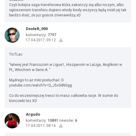
Czyli kolejna saga transferowa która zakończy się albo niczym, albo
ogłoszeniem transferu dopiero wtedy kiedy wszyscy będą mieli jej tak
bardzo dość, że już gościa znienawidzą xD
DexteR_000
komentarzy:
7797
17.04.2017, 09:12
TicTLac
"łatwiej jest Francuzom w Ligue1, Hiszpanom w LaLiga, Anglikom w
PL, Włochom w Serie A. "
Mądrego to aż miło posłuchać :D
youtube.com/watch?v=Q_J5vSdNGgg
Co do wczesniejszej tresci to masz calkowita racje. W sumie do
koncowki tez XD
Argudo
komentarzy:
10891
newsów:
6
17.04.2017, 08:16