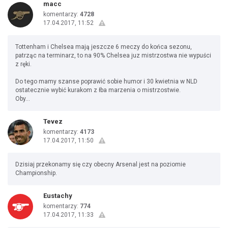
macc
komentarzy:
4728
17.04.2017, 11:52
Tottenham i Chelsea mają jeszcze 6 meczy do końca sezonu,
patrząc na terminarz, to na 90% Chelsea juz mistrzostwa nie wypuści
z ręki.
Do tego mamy szanse poprawić sobie humor i 30 kwietnia w NLD
ostatecznie wybić kurakom z łba marzenia o mistrzostwie.
Oby...
Tevez
komentarzy:
4173
17.04.2017, 11:50
Dzisiaj przekonamy się czy obecny Arsenal jest na poziomie
Championship.
Eustachy
komentarzy:
774
17.04.2017, 11:33