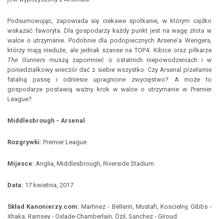
Podsumowując, zapowiada się ciekawe spotkanie, w którym ciężko
wskazać faworyta. Dla gospodarzy każdy punkt jest na wagę złota w
walce o utrzymanie. Podobnie dla podopiecznych Arsene'a Wengera,
którzy mają nieduże, ale jednak szanse na TOP4. Kibice oraz piłkarze
The Gunners
muszą zapomnieć o ostatnich niepowodzeniach i w
poniedziałkowy wieczór dać z siebie wszystko. Czy Arsenal przełamie
fatalną passę i odniesie upragnione zwycięstwo? A może to
gospodarze postawią ważny krok w walce o utrzymanie w Premier
League?
Middlesbrough - Arsenal
Rozgrywki:
Premier League
Mijesce:
Anglia, Middlesbrough, Riverside Stadium
Data:
17 kwietnia, 2017
Skład Kanonierzy.com:
Martinez - Bellerin, Mustafi, Koscielny, Gibbs -
Xhaka, Ramsey - Oxlade-Chamberlain, Özil, Sanchez - Giroud