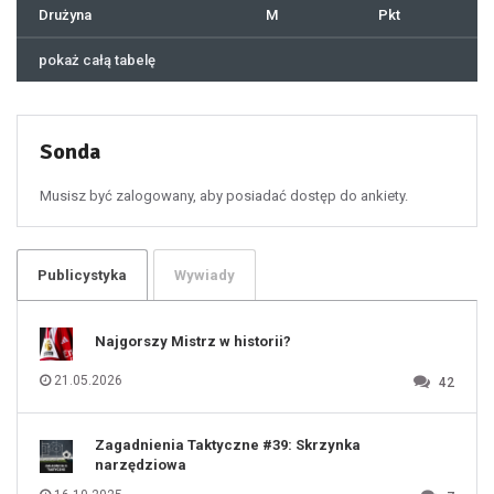
41
Drużyna
M
Pkt
42
43
44
45
46
pokaż całą tabelę
47
48
49
50
51
52
53
54
55
Sonda
56
57
58
59
60
Musisz być zalogowany, aby posiadać dostęp do ankiety.
61
100
101
102
103
104
105
106
Publicystyka
Wywiady
107
108
109
110
111
112
Najgorszy Mistrz w historii?
113
114
115
116
21.05.2026
42
117
118
119
120
121
122
123
Zagadnienia Taktyczne #39: Skrzynka
124
125
narzędziowa
126
127
128