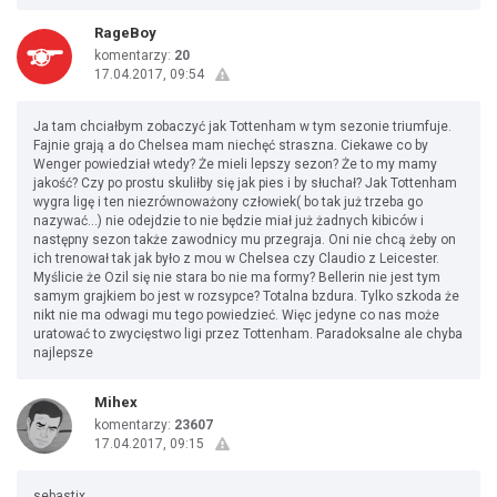
RageBoy
komentarzy:
20
17.04.2017, 09:54
Ja tam chciałbym zobaczyć jak Tottenham w tym sezonie triumfuje.
Fajnie grają a do Chelsea mam niechęć straszna. Ciekawe co by
Wenger powiedział wtedy? Że mieli lepszy sezon? Że to my mamy
jakość? Czy po prostu skuliłby się jak pies i by słuchał? Jak Tottenham
wygra ligę i ten niezrównoważony człowiek( bo tak już trzeba go
nazywać...) nie odejdzie to nie będzie miał już żadnych kibiców i
następny sezon także zawodnicy mu przegraja. Oni nie chcą żeby on
ich trenował tak jak było z mou w Chelsea czy Claudio z Leicester.
Myślicie że Ozil się nie stara bo nie ma formy? Bellerin nie jest tym
samym grajkiem bo jest w rozsypce? Totalna bzdura. Tylko szkoda że
nikt nie ma odwagi mu tego powiedzieć. Więc jedyne co nas może
uratować to zwycięstwo ligi przez Tottenham. Paradoksalne ale chyba
najlepsze
Mihex
komentarzy:
23607
17.04.2017, 09:15
sebastix