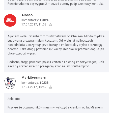
Pewnie uda mu się wygrać 2 mecze i dumny podpisze nowy kontrakt.
Alonso
komentarzy:
12824
17.04.2017, 11:03
A ja tam wole Tottenham z mistrzostwem od Chelsea. Młoda mądrze
budowana drużyna małym kosztem. Od wielu lat najlepszych
zawodników zatrzymują przedłużając im kontrakty i tylko dorzucają
nowych. Taka drogą powinien iść każdy średniak w premier league jak
chce czegoś więcej.
Podobną drogą powinien pójść Everton o ile chcą znaczyć więcej. Jak
zaczną sprzedawać to przegapią szanse jak Southampton.
MarkOvermars
komentarzy:
10238
17.04.2017, 10:52
Sebastic
Przykre że o zawodników musimy walczyć z cienkim od lat Milanem