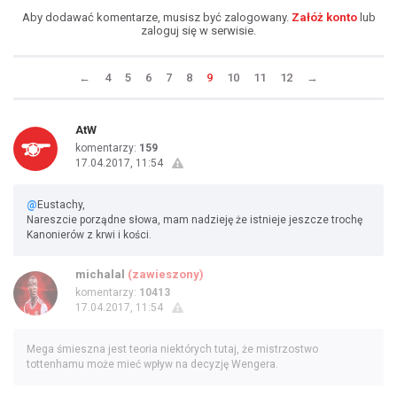
Aby dodawać komentarze, musisz być zalogowany.
Załóż konto
lub
zaloguj się w serwisie.
←
4
5
6
7
8
9
10
11
12
→
AtW
komentarzy:
159
17.04.2017, 11:54
@
Eustachy,
Nareszcie porządne słowa, mam nadzieję że istnieje jeszcze trochę
Kanonierów z krwi i kości.
michalal
(zawieszony)
komentarzy:
10413
17.04.2017, 11:54
Mega śmieszna jest teoria niektórych tutaj, że mistrzostwo
tottenhamu może mieć wpływ na decyzję Wengera.