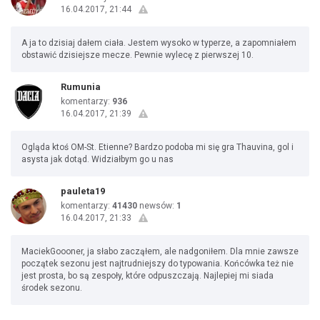
16.04.2017, 21:44
A ja to dzisiaj dałem ciała. Jestem wysoko w typerze, a zapomniałem
obstawić dzisiejsze mecze. Pewnie wylecę z pierwszej 10.
Rumunia
komentarzy:
936
16.04.2017, 21:39
Ogląda ktoś OM-St. Etienne? Bardzo podoba mi się gra Thauvina, gol i
asysta jak dotąd. Widziałbym go u nas
pauleta19
komentarzy:
41430
newsów:
1
16.04.2017, 21:33
MaciekGoooner, ja słabo zacząłem, ale nadgoniłem. Dla mnie zawsze
początek sezonu jest najtrudniejszy do typowania. Końcówka też nie
jest prosta, bo są zespoły, które odpuszczają. Najlepiej mi siada
środek sezonu.