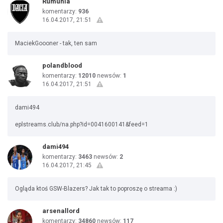
Rumunia
komentarzy:
936
16.04.2017, 21:51
MaciekGoooner - tak, ten sam
polandblood
komentarzy:
12010
newsów:
1
16.04.2017, 21:51
dami494
eplstreams.club/na.php?id=0041600141&feed=1
dami494
komentarzy:
3463
newsów:
2
16.04.2017, 21:45
Ogląda ktoś GSW-Blazers? Jak tak to poproszę o streama :)
arsenallord
komentarzy:
34860
newsów:
117