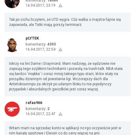
komentarzy:
18089
16.04.2017, 23:19
Tak po cichu liczyłem, że UTD wygra. Cóż walka o majstra fajnie się
zapowiada, ale Totki mają gorszy terminarz
pLYTEK
komentarzy:
4393
16.04.2017, 22:54
Iskrzy na lini Dame i Draymond. Mam nadzieję, że sędziowie nie
zepsują tego szybkimi technikami i pozwolą na trash-talk. NBA stała
się bardzo 'miękka' i coraz mniej takiego typu starć, które stały na
porządku dziennym od powstania ligi. Wczorajszy dach dla
Antetokounmpo za okrzyk po udanym bloku to nie pojedynczy
przypadek i absurdalnych gwizdków jest coraz więcej.
rafax966
komentarzy:
2
16.04.2017, 22:47
Witam mam na sprzedaż konto w aplikacji nc+go oczywiście jest w
nim kanały sportowe i Eleven co do ceny więcej na priv