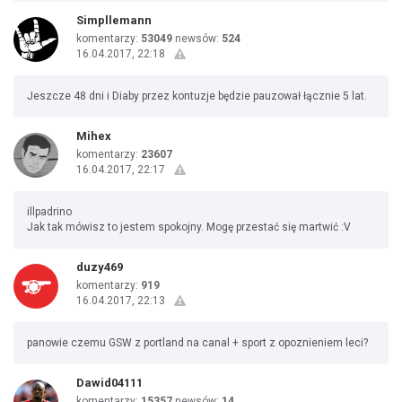
Simpllemann
komentarzy:
53049
newsów:
524
16.04.2017, 22:18
Jeszcze 48 dni i Diaby przez kontuzje będzie pauzował łącznie 5 lat.
Mihex
komentarzy:
23607
16.04.2017, 22:17
illpadrino
Jak tak mówisz to jestem spokojny. Mogę przestać się martwić :V
duzy469
komentarzy:
919
16.04.2017, 22:13
panowie czemu GSW z portland na canal + sport z opoznieniem leci?
Dawid04111
komentarzy:
15357
newsów:
14