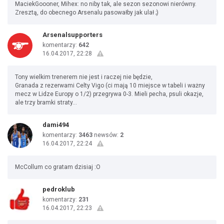
MaciekGoooner, Mihex: no niby tak, ale sezon sezonowi nierówny.
Zresztą, do obecnego Arsenalu pasowałby jak ulał ;)
Arsenalsupporters
komentarzy:
642
16.04.2017, 22:28
Tony wielkim trenerem nie jest i raczej nie będzie,
Granada z rezerwami Celty Vigo (ci mają 10 miejsce w tabeli i ważny
mecz w Lidze Europy o 1/2) przegrywa 0-3. Mieli pecha, psuli okazje,
ale trzy bramki straty...
dami494
komentarzy:
3463
newsów:
2
16.04.2017, 22:24
McCollum co gratam dzisiaj :O
pedroklub
komentarzy:
231
16.04.2017, 22:23