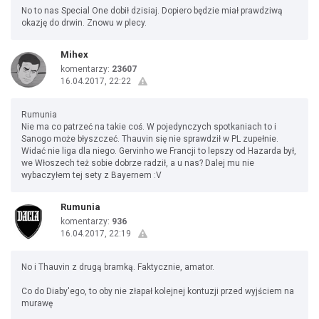
No to nas Special One dobił dzisiaj. Dopiero będzie miał prawdziwą
okazję do drwin. Znowu w plecy.
Mihex
komentarzy:
23607
16.04.2017, 22:22
Rumunia
Nie ma co patrzeć na takie coś. W pojedynczych spotkaniach to i
Sanogo może błyszczeć. Thauvin się nie sprawdził w PL zupełnie.
Widać nie liga dla niego. Gervinho we Francji to lepszy od Hazarda był,
we Włoszech też sobie dobrze radził, a u nas? Dalej mu nie
wybaczyłem tej sety z Bayernem :V
Rumunia
komentarzy:
936
16.04.2017, 22:19
No i Thauvin z drugą bramką. Faktycznie, amator.
Co do Diaby'ego, to oby nie złapał kolejnej kontuzji przed wyjściem na
murawę