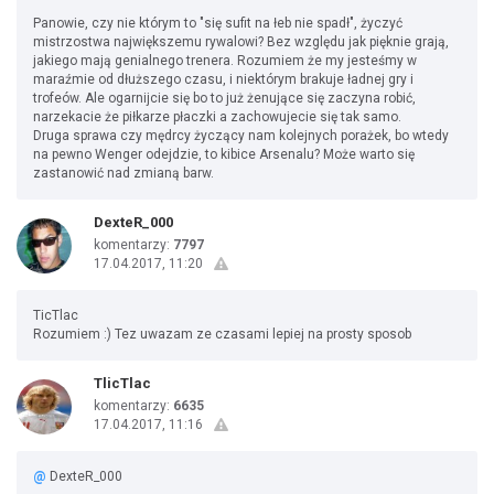
Panowie, czy nie którym to "się sufit na łeb nie spadł", życzyć
mistrzostwa największemu rywalowi? Bez względu jak pięknie grają,
jakiego mają genialnego trenera. Rozumiem że my jesteśmy w
maraźmie od dłuższego czasu, i niektórym brakuje ładnej gry i
trofeów. Ale ogarnijcie się bo to już żenujące się zaczyna robić,
narzekacie że piłkarze płaczki a zachowujecie się tak samo.
Druga sprawa czy mędrcy życzący nam kolejnych porażek, bo wtedy
na pewno Wenger odejdzie, to kibice Arsenalu? Może warto się
zastanowić nad zmianą barw.
DexteR_000
komentarzy:
7797
17.04.2017, 11:20
TicTlac
Rozumiem :) Tez uwazam ze czasami lepiej na prosty sposob
TlicTlac
komentarzy:
6635
17.04.2017, 11:16
@
DexteR_000