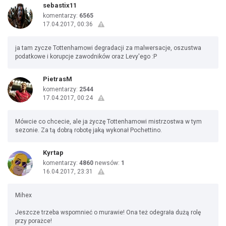
sebastix11
komentarzy:
6565
17.04.2017, 00:36
ja tam zycze Tottenhamowi degradacji za malwersacje, oszustwa
podatkowe i korupcje zawodników oraz Levy'ego :P
PietrasM
komentarzy:
2544
17.04.2017, 00:24
Mówcie co chcecie, ale ja życzę Tottenhamowi mistrzostwa w tym
sezonie. Za tą dobrą robotę jaką wykonał Pochettino.
Kyrtap
komentarzy:
4860
newsów:
1
16.04.2017, 23:31
Mihex
Jeszcze trzeba wspomnieć o murawie! Ona też odegrała dużą rolę
przy porażce!