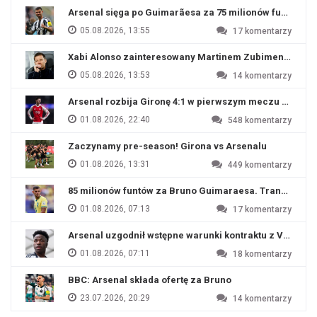
Arsenal sięga po Guimarãesa za 75 milionów funtów
05.08.2026, 13:55
17
komentarzy
Xabi Alonso zainteresowany Martinem Zubimendim
05.08.2026, 13:53
14
komentarzy
Arsenal rozbija Gironę 4:1 w pierwszym meczu przyg
01.08.2026, 22:40
548
komentarzy
Zaczynamy pre-season! Girona vs Arsenalu
01.08.2026, 13:31
449
komentarzy
85 milionów funtów za Bruno Guimaraesa. Transfer na o
01.08.2026, 07:13
17
komentarzy
Arsenal uzgodnił wstępne warunki kontraktu z Viniciu
01.08.2026, 07:11
18
komentarzy
BBC: Arsenal składa ofertę za Bruno
23.07.2026, 20:29
14
komentarzy