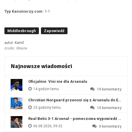
Typ Kanonierzy.com:
1-1
Middlesbrough
Zapowiedź
autor: Kamil
źrodło: Własne
Najnowsze wiadomości
Oficjalnie: Vini nie dla Arsenalu
14 godzin temu
19
komentarzy
Christian Norgaard przenosi się z Arsenalu do Everton
23 godziny temu
10
komentarzy
Real Betis 3-1 Arsenal - pomeczowa wypowiedź Artety
06.08.2026, 09:32
0
komentarzy