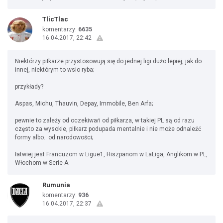
TlicTlac
komentarzy:
6635
16.04.2017, 22:42
Niektórzy piłkarze przystosowują się do jednej ligi dużo lepiej, jak do
innej, niektórym to wsio ryba;
przykłady?
Aspas, Michu, Thauvin, Depay, Immobile, Ben Arfa;
pewnie to zależy od oczekiwań od piłkarza, w takiej PL są od razu
często za wysokie, piłkarz podupada mentalnie i nie może odnaleźć
formy albo.. od narodowości;
łatwiej jest Francuzom w Ligue1, Hiszpanom w LaLiga, Anglikom w PL,
Włochom w Serie A.
Rumunia
komentarzy:
936
16.04.2017, 22:37