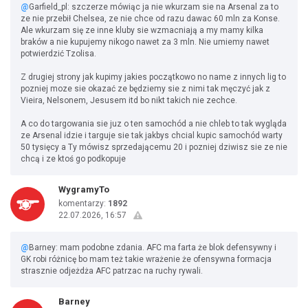
@
Garfield_pl: szczerze mówiąc ja nie wkurzam sie na Arsenal za to
ze nie przebił Chelsea, ze nie chce od razu dawac 60 mln za Konse.
Ale wkurzam się ze inne kluby sie wzmacniają a my mamy kilka
braków a nie kupujemy nikogo nawet za 3 mln. Nie umiemy nawet
potwierdzić Tzolisa.
Z drugiej strony jak kupimy jakies początkowo no name z innych lig to
pozniej moze sie okazać ze będziemy sie z nimi tak męczyć jak z
Vieira, Nelsonem, Jesusem itd bo nikt takich nie zechce.
A co do targowania sie juz o ten samochód a nie chleb to tak wygląda
ze Arsenal idzie i targuje sie tak jakbys chcial kupic samochód warty
50 tysięcy a Ty mówisz sprzedającemu 20 i pozniej dziwisz sie ze nie
chcą i ze ktoś go podkopuje
WygramyTo
komentarzy:
1892
22.07.2026, 16:57
@
Barney: mam podobne zdania. AFC ma farta że blok defensywny i
GK robi różnicę bo mam też takie wrażenie że ofensywna formacja
strasznie odjeżdża AFC patrzac na ruchy rywali.
Barney