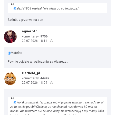
@
alexis1908 napisał: "nie wiem po co te płacze."
Bo lubi, z przerwą na sen
aguero10
komentarzy:
9756
22.07.2026, 18:11
@
Matelko:
Pewnie pojdzie w rozliczeniu za Alvareza .
Garfield_pl
komentarzy:
44497
22.07.2026, 18:09
@
Wojakus napisał: "szczerze mówiąc ja nie wkurzam sie na Arsenal
za to ze nie przebił Chelsea, ze nie chce od razu dawac 60 mln za
Konse. Ale wkurzam się ze inne kluby sie wzmacniają a my mamy kilka