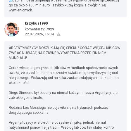
@
Dzulian: Jeśli dogadają wcześniej zastępstwo pewnie sprzedadzą
go za około 100 mln euro i szybko kupią kogoś z dwójki niżej
wymienionych.
krzykus1990
komentarzy:
7929
22.07.2026, 16:34
ARGENTYŃCZYCY DOSZUKUJĄ SIĘ SPISKU? CORAZ WIĘCEJ KIBICÓW
ZWRACA UWAGĘ NA DZIWNE WYDARZENIA PRZED FINAŁEM
MUNDIALU!
Coraz więcej argentyńskich kibiców w mediach społecznościowych
uważa, że przed finałem mistrzostw świata mogło wydarzyć się coś
nietypowego. Wskazują oni na kilka zastanawiających, ich zdaniem,
okoliczności:
Diego Simeone był obecny na niemal każdym meczu Argentyny, ale
zabrakło go na finale.
Rodzina Leo Messiego nie pojawiła się na trybunach podczas
decydującego spotkania.
Argentyńczycy wielokrotnie odzyskiwali piłkę, jednak niemal
natychmiast ponownie ją tracili. Według kibiców tak słabej kontroli