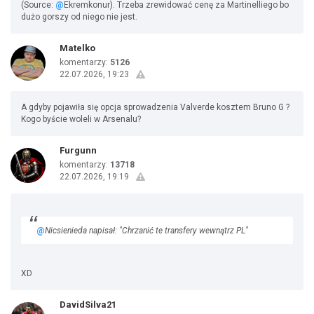
(Source:
@
Ekremkonur). Trzeba zrewidować cenę za Martinelliego bo
dużo gorszy od niego nie jest.
Matelko
komentarzy:
5126
22.07.2026, 19:23
A gdyby pojawiła się opcja sprowadzenia Valverde kosztem Bruno G ?
Kogo byście woleli w Arsenalu?
Furgunn
komentarzy:
13718
22.07.2026, 19:19
@
Nicsienieda napisał: "Chrzanić te transfery wewnątrz PL"
XD
DavidSilva21