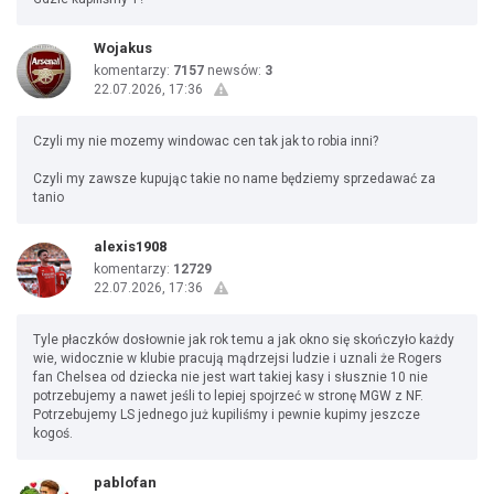
Wojakus
komentarzy:
7157
newsów:
3
22.07.2026, 17:36
Czyli my nie mozemy windowac cen tak jak to robia inni?
Czyli my zawsze kupując takie no name będziemy sprzedawać za
tanio
alexis1908
komentarzy:
12729
22.07.2026, 17:36
Tyle płaczków dosłownie jak rok temu a jak okno się skończyło każdy
wie, widocznie w klubie pracują mądrzejsi ludzie i uznali że Rogers
fan Chelsea od dziecka nie jest wart takiej kasy i słusznie 10 nie
potrzebujemy a nawet jeśli to lepiej spojrzeć w stronę MGW z NF.
Potrzebujemy LS jednego już kupiliśmy i pewnie kupimy jeszcze
kogoś.
pablofan