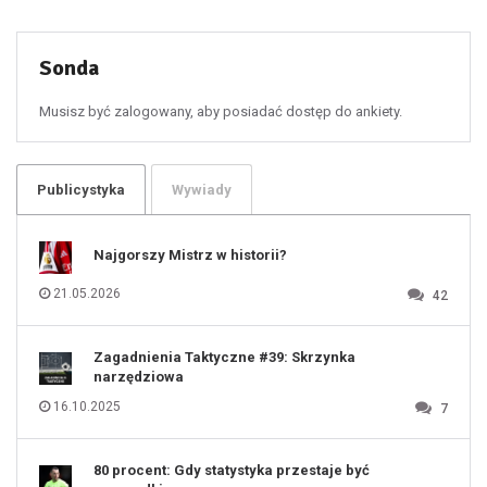
50
51
52
53
54
55
Sonda
56
57
58
59
60
Musisz być zalogowany, aby posiadać dostęp do ankiety.
61
100
101
102
103
104
105
106
Publicystyka
Wywiady
107
108
109
110
111
112
Najgorszy Mistrz w historii?
113
114
115
116
21.05.2026
42
117
118
119
120
121
122
123
Zagadnienia Taktyczne #39: Skrzynka
124
125
narzędziowa
126
127
128
16.10.2025
7
129
130
131
80 procent: Gdy statystyka przestaje być