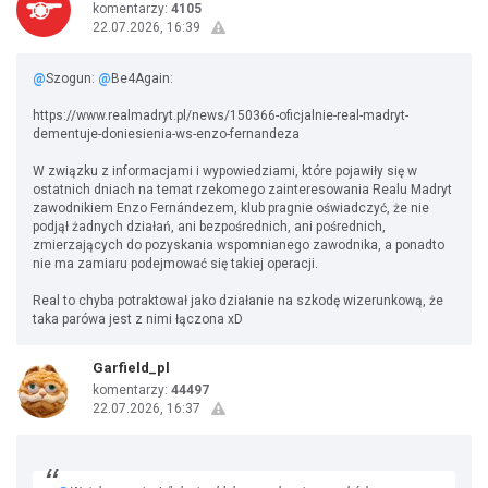
komentarzy:
4105
22.07.2026, 16:39
@
Szogun:
@
Be4Again:
https://www.realmadryt.pl/news/150366-oficjalnie-real-madryt-
dementuje-doniesienia-ws-enzo-fernandeza
W związku z informacjami i wypowiedziami, które pojawiły się w
ostatnich dniach na temat rzekomego zainteresowania Realu Madryt
zawodnikiem Enzo Fernándezem, klub pragnie oświadczyć, że nie
podjął żadnych działań, ani bezpośrednich, ani pośrednich,
zmierzających do pozyskania wspomnianego zawodnika, a ponadto
nie ma zamiaru podejmować się takiej operacji.
Real to chyba potraktował jako działanie na szkodę wizerunkową, że
taka parówa jest z nimi łączona xD
Garfield_pl
komentarzy:
44497
22.07.2026, 16:37