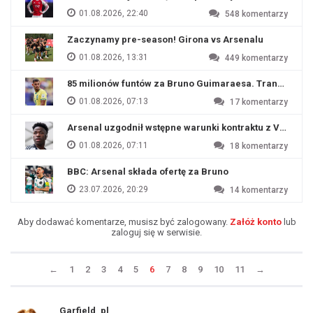
01.08.2026, 22:40
548
komentarzy
Zaczynamy pre-season! Girona vs Arsenalu
01.08.2026, 13:31
449
komentarzy
85 milionów funtów za Bruno Guimaraesa. Transfer na o
01.08.2026, 07:13
17
komentarzy
Arsenal uzgodnił wstępne warunki kontraktu z Viniciu
01.08.2026, 07:11
18
komentarzy
BBC: Arsenal składa ofertę za Bruno
23.07.2026, 20:29
14
komentarzy
Aby dodawać komentarze, musisz być zalogowany.
Załóż konto
lub
zaloguj się w serwisie.
←
1
2
3
4
5
6
7
8
9
10
11
→
Garfield_pl