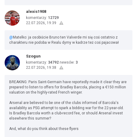
alexis1908
komentarzy:
12729
22.07.2026, 19:39
@
Matelko: ja osobiście Bruno ten Valverde mi się coś ostatnio z
charakteru nie podoba w Realu dymy w kadrze też coś pajacował
Szogun
komentarzy:
34792
newsów:
3
22.07.2026, 19:38
BREAKING: Paris Saint-Germain have reportedly made it clear they are
prepared to listen to offers for Bradley Barcola, placing a €150 million
valuation on the highly-rated French winger.
Arsenal are believed to be one of the clubs informed of Barcola's
availability as PSG attempt to spark a bidding war for the 22-year-old.
Is Bradley Barcola worth a club-record fee, or should Arsenal invest
elsewhere this summer?
And, what do you think about these flyers