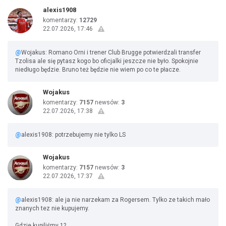
alexis1908
komentarzy:
12729
22.07.2026, 17:46
@
Wojakus: Romano Orni i trener Club Brugge potwierdzali transfer
Tzolisa ale się pytasz kogo bo oficjalki jeszcze nie było. Spokojnie
niedługo będzie. Bruno też będzie nie wiem po co te płacze.
Wojakus
komentarzy:
7157
newsów:
3
22.07.2026, 17:38
@
alexis1908: potrzebujemy nie tylko LS
Wojakus
komentarzy:
7157
newsów:
3
22.07.2026, 17:37
@
alexis1908: ale ja nie narzekam za Rogersem. Tylko ze takich mało
znanych tez nie kupujemy.
Gdzie kupiliśmy 1?