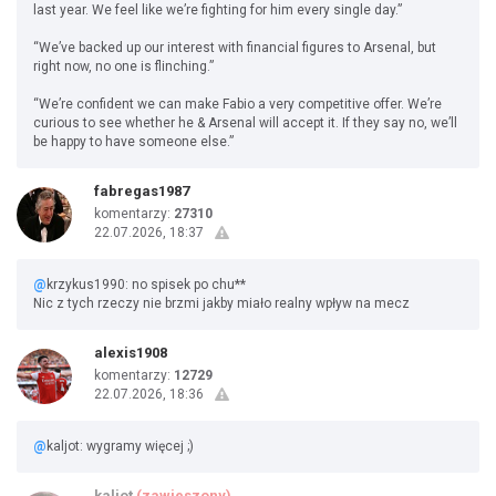
last year. We feel like we’re fighting for him every single day.”
“We’ve backed up our interest with financial figures to Arsenal, but
right now, no one is flinching.”
“We’re confident we can make Fabio a very competitive offer. We’re
curious to see whether he & Arsenal will accept it. If they say no, we’ll
be happy to have someone else.”
fabregas1987
komentarzy:
27310
22.07.2026, 18:37
@
krzykus1990: no spisek po chu**
Nic z tych rzeczy nie brzmi jakby miało realny wpływ na mecz
alexis1908
komentarzy:
12729
22.07.2026, 18:36
@
kaljot: wygramy więcej ;)
kaljot
(zawieszony)