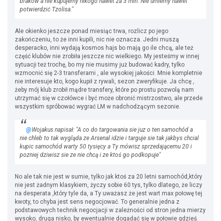
braków a nie kupujemy nikogo nawet za 3 mln. Nie umiemy nawet
potwierdzić Tzolisa."
Ale okienko jeszcze ponad miesiąc trwa, rozlicz po jego
zakończeniu, to że inni kupili, nic nie oznacza. Jedni muszą
desperacko, inni wydają kosmos hajs bo mają go ile chcą, ale też
część klubów nie zrobiła jeszcze nic wielkiego. My jesteśmy w innej
sytuacji też trochę, bo my nie musimy już budować kadry, tylko
wzmocnić się 2-3 transferami , ale wysokiej jakości. Mnie kompletnie
nie interesuje kto, kogo kupił z rywali, sezon zweryfikuje. Ja chcę ,
żeby mój klub zrobił mądre transfery, które po prostu pozwolą nam
utrzymać się w czołówce i być może obronić mistrzostwo, ale przede
wszystkim spróbować wygrać LM w nadchodzącym sezonie.
@
Wojakus napisał: "A co do targowania sie juz o ten samochód a
nie chleb to tak wygląda ze Arsenal idzie i targuje sie tak jakbys chcial
kupic samochód warty 50 tysięcy a Ty mówisz sprzedającemu 20 i
pozniej dziwisz sie ze nie chcą i ze ktoś go podkopuje"
No ale tak nie jest w sumie, tylko jak ktoś za 20 letni samochód,który
nie jest żadnym klasykiem, życzy sobie 60 tys, tylko dlatego, że liczy
na desperata ,który tyle da, a Ty uważasz że jest wart max połowę tej
kwoty, to chyba jest sens negocjować. To generalnie jedna z
podstawowych technik negocjacji w zależności od stron jedna mierzy
wysoko, druga nisko, by ewentualnie dogadać się w połowie gdzieś.