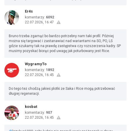
Er4s
komentarzy:
6092
22.07.2026, 16:47
Bruno trzeba zgarnąć bo bardzo potrzebny nam taki profil. Później
można się targować i zastanawiać nad wariantami na SO, PO, LS
gdzie szukamy tak na prawdę zastępstwa czy rozszerzenia kadry. SP
musimy pozyskać biorąc pod uwagę jak poturbowany jest Rice.
WygramyTo
komentarzy:
1892
22.07.2026, 16:45
Do tego też chodzą jakieś plotki że Saka i Rice mogą potrzebować
długiej regeneracji.
kosbat
komentarzy:
907
22.07.2026, 16:45