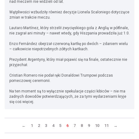
nad meczem nie widzieli od lat.
Wątpliwości wzbudziły również decyzje Lionela Scaloniego dotyczące
zmian w trakcie meczu.
Lautaro Martínez, który strzelił zwycięskiego gola z Anglią w półfinale,
nie zagrał ani minuty – nawet wtedy, gdy Hiszpania prowadziła już 1:0.
Enzo Fernández obejrzał czerwoną kartkę po dwóch – zdaniem wielu
– całkowicie niepotrzebnych żółtych kartkach.
Prezydent Argentyny, który miał pojawić się na finale, ostatecznie nie
przyjechał.
Cristian Romero nie podał ręki Donaldowi Trumpowi podczas
pomeczowej ceremonii.
Na ten moment są to wyłącznie spekulacje części kibiców – nie ma
żadnych dowodów potwierdzających, że za tymi wydarzeniami kryje
się coś więcej.
←
1
2
3
4
5
6
7
8
9
10
11
→