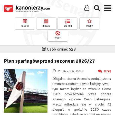
tabela
mecze
bramki
oceny
typer
Osób online:
528
Plan sparingów przed sezonem 2026/27
29.06.2026, 15:36
8798
Oficjalna strona Arsenalu podaje, że na
Emirates Stadium zawita kolejny rywal -
tym razem będzie to włoskie Como
1907, prowadzone przez dobrze
znanego kibicom Cesc Fabregasa.
Mecz odbędzie się w środę, 12
sierpnia o godzinie 20:30 czasu
polskiego, zaledwie trzy dni po starciu