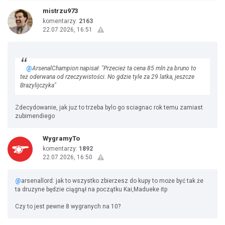
mistrzu973
komentarzy:
2163
22.07.2026, 16:51
@
ArsenalChampion napisał: "Przecież ta cena 85 mln za bruno to
też oderwana od rzeczywistości. No gdzie tyle za 29 latka, jeszcze
Brazylijczyka"
Zdecydowanie, jak juz to trzeba bylo go sciagnac rok temu zamiast
zubimendiego
WygramyTo
komentarzy:
1892
22.07.2026, 16:50
@
arsenallord: jak to wszystko zbierzesz do kupy to może być tak że
ta druzyne będzie ciągnął na początku Kai,Madueke itp
Czy to jest pewne 8 wygranych na 10?