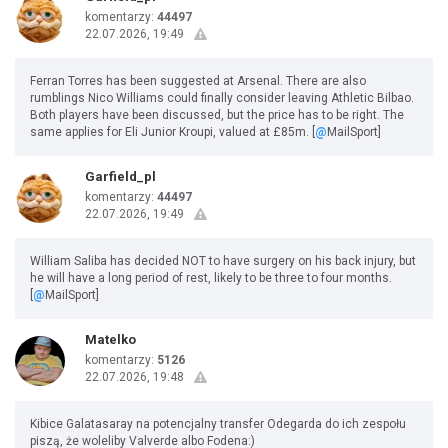
komentarzy:
44497
22.07.2026, 19:49
Ferran Torres has been suggested at Arsenal. There are also
rumblings Nico Williams could finally consider leaving Athletic Bilbao.
Both players have been discussed, but the price has to be right. The
same applies for Eli Junior Kroupi, valued at £85m. [
@
MailSport]
Garfield_pl
komentarzy:
44497
22.07.2026, 19:49
William Saliba has decided NOT to have surgery on his back injury, but
he will have a long period of rest, likely to be three to four months.
[
@
MailSport]
Matelko
komentarzy:
5126
22.07.2026, 19:48
Kibice Galatasaray na potencjalny transfer Odegarda do ich zespołu
piszą, że woleliby Valverde albo Fodena:)