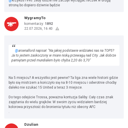
@
krzykus1990: żeby ludzie nie zaczęli wyciągać teczek w drugą
stronę bo dopiero dziwnie będzie
WygramyTo
komentarzy:
1892
22.07.2026, 16:40
@
arsenallord napisał: "Na jakiej podstawie widziałeś nas na TOP5?
Ja to jestem zaskoczony w miare niską przewagą nad City. Jak dobrze
pamiętam przed mundialem było chyba 2,20 do 3,70"
Na 5 miejscu? A wszystko jest pewne? Ta liga zna wiele historii gdzie
było się mistrzem a kończyło się na 8-10 miejscu i odwrotnie choćby
daleko nie szukać 15 United a teraz 3 miejsce.
Do tego odejście Trossa, poważna kontuzja Saliby. Cały czas znak
zapytania do wielu grajków. W swoim życiu widziałem bardziej
kolorowa przyszłość do bronienia tytułu niż obecny AFC
.
Dzulian