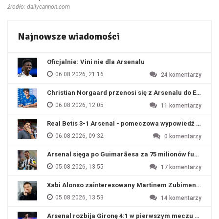
źrodło: dailycannon.com
Najnowsze wiadomości
Oficjalnie: Vini nie dla Arsenalu
06.08.2026, 21:16
24
komentarzy
Christian Norgaard przenosi się z Arsenalu do Everton
06.08.2026, 12:05
11
komentarzy
Real Betis 3-1 Arsenal - pomeczowa wypowiedź Artety
06.08.2026, 09:32
0
komentarzy
Arsenal sięga po Guimarãesa za 75 milionów funtów
05.08.2026, 13:55
17
komentarzy
Xabi Alonso zainteresowany Martinem Zubimendim
05.08.2026, 13:53
14
komentarzy
Arsenal rozbija Gironę 4:1 w pierwszym meczu przyg