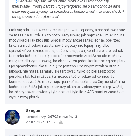
@
Wojakus napisał: "ok nie chleb moze byc i samochód czy
mieszkanie. Proszę bardzo. Pójdę targować sie o samochod ze dam
duzo mniejsza wycenę niz sprzedawca bedzie chcial i tak bede chodził
od ogloszenia do ogłoszenia"
I tak się robi, jak uważasz, że nie jest wart tej ceny, a sprzedawca wie
że masz hajs , robi się to po to, żeby urwać jak najwięcej i mieć np. na
modyfikacje jak ktoś lubi więcej mocy. Możesz też jechać obejrzeć
kilka samochodów, i zastanowić się ,czy nie lepiej inny, albo
sprawdzić że różnice nie są duże w osiągach, komforcie, ale jednak
ta marka tańsza i da się dobre finansowanie zrobić;) no ale możesz
mieć też olbrzymia kwotę, bo chcesz ten jeden konkretny egzemplarz,
i po sprawdzeniu okazuje się że jest top, i że wręcz w takim stanie i
jakości, nie masz zamiaru się targować, tylko go bierzesz bo to
perełka, i tak też możesz:) a możesz też chodzić od komisu do
komisu, udawać że masz hajs, patrzeć na coś na co Cię nie stać, i na
końcu odpuścić;) jak się zakończy okienko, zobaczymy, cierpliwości,
bo zdecydowanie wiemy tyle co nic, i tyle ile z AFC sami w zasadzie
wypuszczą plotek.
Szogun
komentarzy:
34792
newsów:
3
22.07.2026, 16:37