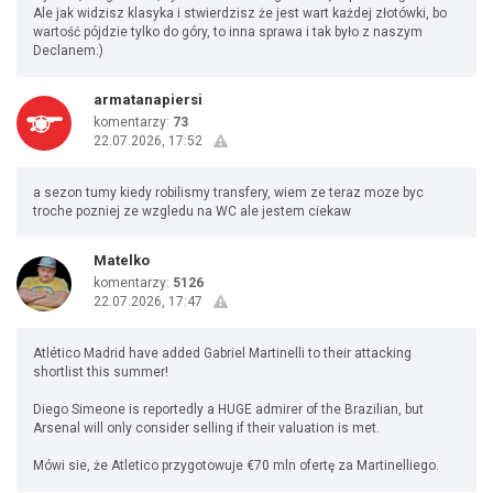
Ale jak widzisz klasyka i stwierdzisz że jest wart każdej złotówki, bo
wartość pójdzie tylko do góry, to inna sprawa i tak było z naszym
Declanem:)
armatanapiersi
komentarzy:
73
22.07.2026, 17:52
a sezon tumy kiedy robilismy transfery, wiem ze teraz moze byc
troche pozniej ze wzgledu na WC ale jestem ciekaw
Matelko
komentarzy:
5126
22.07.2026, 17:47
Atlético Madrid have added Gabriel Martinelli to their attacking
shortlist this summer!
Diego Simeone is reportedly a HUGE admirer of the Brazilian, but
Arsenal will only consider selling if their valuation is met.
Mówi sie, że Atletico przygotowuje €70 mln ofertę za Martinelliego.