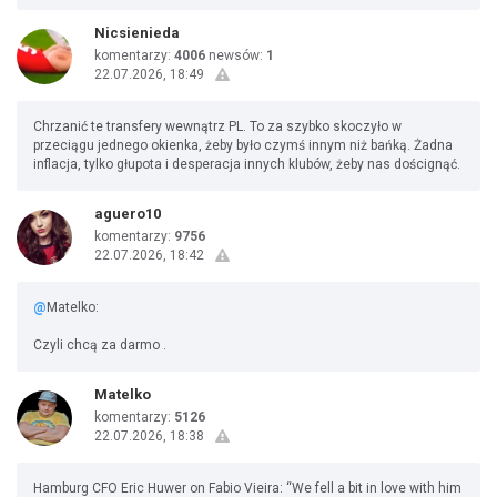
Nicsienieda
komentarzy:
4006
newsów:
1
22.07.2026, 18:49
Chrzanić te transfery wewnątrz PL. To za szybko skoczyło w
przeciągu jednego okienka, żeby było czymś innym niż bańką. Żadna
inflacja, tylko głupota i desperacja innych klubów, żeby nas doścignąć.
aguero10
komentarzy:
9756
22.07.2026, 18:42
@
Matelko:
Czyli chcą za darmo .
Matelko
komentarzy:
5126
22.07.2026, 18:38
Hamburg CFO Eric Huwer on Fabio Vieira: “We fell a bit in love with him