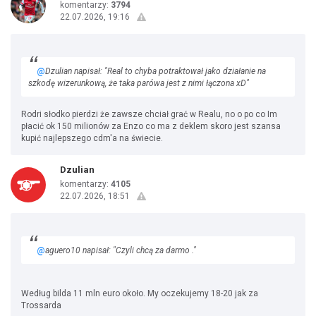
komentarzy:
3794
22.07.2026, 19:16
@
Dzulian napisał: "Real to chyba potraktował jako działanie na
szkodę wizerunkową, że taka parówa jest z nimi łączona xD"
Rodri słodko pierdzi że zawsze chciał grać w Realu, no o po co Im
płacić ok 150 milionów za Enzo co ma z deklem skoro jest szansa
kupić najlepszego cdm'a na świecie.
Dzulian
komentarzy:
4105
22.07.2026, 18:51
@
aguero10 napisał: "Czyli chcą za darmo ."
Według bilda 11 mln euro około. My oczekujemy 18-20 jak za
Trossarda