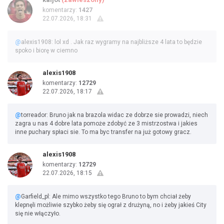
komentarzy:
1427
22.07.2026, 18:31
@
alexis1908: lol xd . Jak raz wygramy na najbliższe 4 lata to będzie
spoko i biorę w ciemno
alexis1908
komentarzy:
12729
22.07.2026, 18:17
@
torreador: Bruno jak na brazola widac ze dobrze sie prowadzi, niech
zagra u nas 4 dobre lata pomoże zdobyć ze 3 mistrzostwa i jakies
inne puchary spłaci sie. To ma byc transfer na już gotowy gracz.
alexis1908
komentarzy:
12729
22.07.2026, 18:15
@
Garfield_pl: Ale mimo wszystko tego Bruno to bym chciał żeby
klepnęli możliwie szybko żeby się ograł z drużyną, no i żeby jakieś City
się nie włączyło.