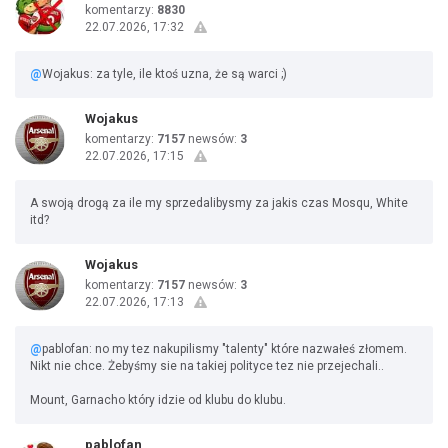
komentarzy:
8830
22.07.2026, 17:32
@
Wojakus: za tyle, ile ktoś uzna, że są warci ;)
Wojakus
komentarzy:
7157
newsów:
3
22.07.2026, 17:15
A swoją drogą za ile my sprzedalibysmy za jakis czas Mosqu, White
itd?
Wojakus
komentarzy:
7157
newsów:
3
22.07.2026, 17:13
@
pablofan: no my tez nakupilismy "talenty" które nazwałeś złomem.
Nikt nie chce. Żebyśmy sie na takiej polityce tez nie przejechali..
Mount, Garnacho który idzie od klubu do klubu.
pablofan