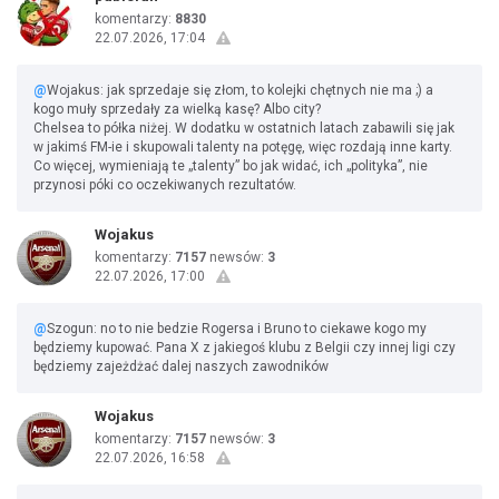
komentarzy:
8830
22.07.2026, 17:04
@
Wojakus: jak sprzedaje się złom, to kolejki chętnych nie ma ;) a
kogo muły sprzedały za wielką kasę? Albo city?
Chelsea to półka niżej. W dodatku w ostatnich latach zabawili się jak
w jakimś FM-ie i skupowali talenty na potęgę, więc rozdają inne karty.
Co więcej, wymieniają te „talenty” bo jak widać, ich „polityka”, nie
przynosi póki co oczekiwanych rezultatów.
Wojakus
komentarzy:
7157
newsów:
3
22.07.2026, 17:00
@
Szogun: no to nie bedzie Rogersa i Bruno to ciekawe kogo my
będziemy kupować. Pana X z jakiegoś klubu z Belgii czy innej ligi czy
będziemy zajeżdżać dalej naszych zawodników
Wojakus
komentarzy:
7157
newsów:
3
22.07.2026, 16:58