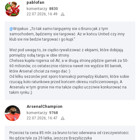
pablofan
komentarzy:
8830
22.07.2026, 16:49
@
Wojakus: „To tak samo targujemy sie o Bruno jak z tym
samochodem, będziemy sie targować. Az w końcu United czy inny
klub sie nie bedzie targować i go kupi.”
Weź pod uwagę to, że ciężko rywalizować z ekipami, które dobijają
pomiędzy sobą targu w obie strony.
Chelsea kupiła rogersa od AV, a w drugą stronę pójdzie garnek za 50-
60 milionów, co ostatecznie różnica nawet nie wyjdzie 80 baniek,
które Arsenal chciał za niego dać :)
Od kilku sezonów jest sporo transakcji pomiędzy klubami, które sobie
rzucają koło ratunkowe przed końcem okresu rozliczeniowego, A
Arsenalu w tym gronie nie ma także ciężko uczciwie konkurować na
takim rynku ;)
ArsenalChampion
komentarzy:
9768
22.07.2026, 16:47
Przecież ta cena 85 mln za bruno to też oderwana od rzeczywistości.
No gdzie tyle za 29 latka, jeszcze Brazylijczyka