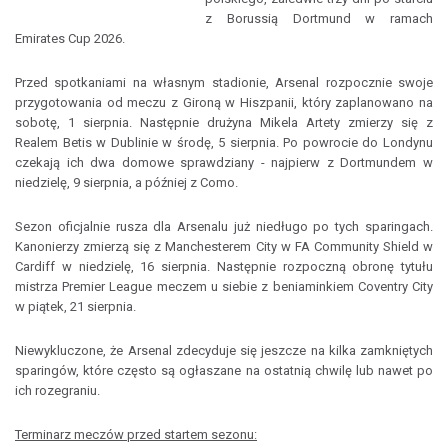
z Borussią Dortmund w ramach
Emirates Cup 2026.
Przed spotkaniami na własnym stadionie, Arsenal rozpocznie swoje
przygotowania od meczu z Gironą w Hiszpanii, który zaplanowano na
sobotę, 1 sierpnia. Następnie drużyna Mikela Artety zmierzy się z
Realem Betis w Dublinie w środę, 5 sierpnia. Po powrocie do Londynu
czekają ich dwa domowe sprawdziany - najpierw z Dortmundem w
niedzielę, 9 sierpnia, a później z Como.
Sezon oficjalnie rusza dla Arsenalu już niedługo po tych sparingach.
Kanonierzy zmierzą się z Manchesterem City w FA Community Shield w
Cardiff w niedzielę, 16 sierpnia. Następnie rozpoczną obronę tytułu
mistrza Premier League meczem u siebie z beniaminkiem Coventry City
w piątek, 21 sierpnia.
Niewykluczone, że Arsenal zdecyduje się jeszcze na kilka zamkniętych
sparingów, które często są ogłaszane na ostatnią chwilę lub nawet po
ich rozegraniu.
Terminarz meczów przed startem sezonu: