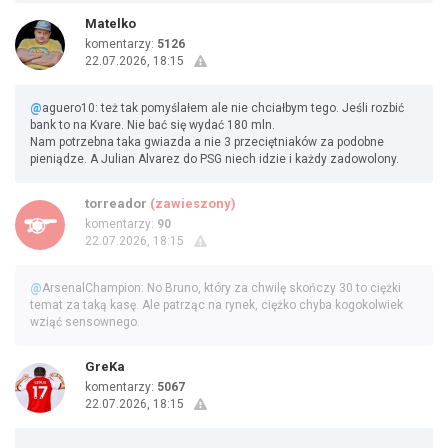
Matelko
komentarzy:
5126
22.07.2026, 18:15
@
aguero10: też tak pomyślałem ale nie chciałbym tego. Jeśli rozbić
bank to na Kvare. Nie bać się wydać 180 mln.
Nam potrzebna taka gwiazda a nie 3 przeciętniaków za podobne
pieniądze. A Julian Alvarez do PSG niech idzie i każdy zadowolony.
torreador
(zawieszony)
komentarzy:
90
22.07.2026, 18:15
@
ArsenalChampion: No Bruno, który za chwilę skończy 30 to ciężki
temat za taką kasę. Ale patrząc na rynek, ciężko chyba kogokolwiek
wziąć sensownego.
GreKa
komentarzy:
5067
22.07.2026, 18:15