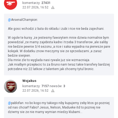
komentarzy:
27431
22.07.2026, 16:52
@
ArsenalChampion:
Ale gosc wchodzi z buta do skladu i zubi i rice nie beda zajechani.
W ogole te kursy ,ze jestesmy faworytem mnie dziwia normalnie bym
powiedzial ,ze mamy zajebista kadre i trzeba 3 transferow ,ale saliby
nie bedzie pewnie 3/4 sezonu ,a rice i saka wypadna na pierwsze pare
kolejek. W dodatku znow meczymy sie ze sprzedazami ,a zaraz
bedzie sierpien.
Dla mnie zle to wyglada nasi rywale juz sie wzmacniaja.
Jak mialbym przepłacic to za Bruno nam teraz takie transfery bardziej
potrzebne niz 22 latkow z talentem jak chcemy tytul bronic.
Wojakus
komentarzy:
7157
newsów:
3
22.07.2026, 16:52
@
pablofan: no bo kogo my takiego niby kupujemy zeby ktos go pozniej
od nas chciał? Fabio? Jesus, Nelson, Madueke itd to pozniej nie
dziwmy sie ze nie mamy wymian miedzy klubami...