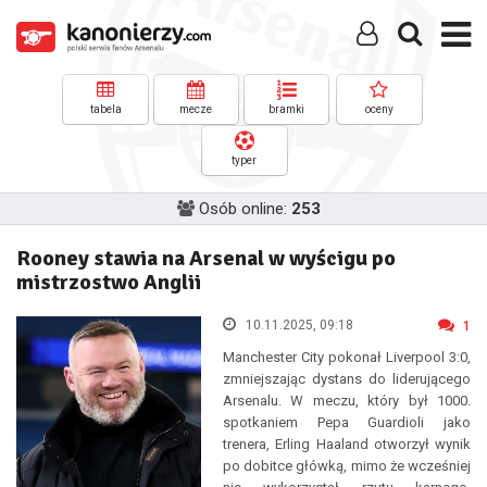
tabela
mecze
bramki
oceny
typer
Osób online:
253
Rooney stawia na Arsenal w wyścigu po
mistrzostwo Anglii
10.11.2025, 09:18
1
Manchester City pokonał Liverpool 3:0,
zmniejszając dystans do liderującego
Arsenalu. W meczu, który był 1000.
spotkaniem Pepa Guardioli jako
trenera, Erling Haaland otworzył wynik
po dobitce główką, mimo że wcześniej