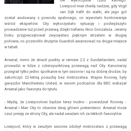
nie wykorzystał rzutu karnego.
Liverpool miał chwilę nadziei, gdy Virgil
van Dijk trafił do siatki, ale jego gol
został anulowany z powodu spalonego, co wywołało kontrowersje
wśród ekspertów. City wykorzystało sytuację i podwyższyło
prowadzenie tuż przed przerwą dzięki trafieniu Nico Gonzaleza. Jeremy
Doku przypieczętował zwycięstwo pięknym strzałem w drugiej
połowie, co pozwoliło drużynie Guardioli awansować na drugie miejsce
w tabeli.
Arsenal, mimo że stracił punkty w remisie 2:2 z Sunderlandem, nadal
prowadzi w lidze z czteropunktową przewagą nad City. Kanonierzy
przegrali tylko jedno spotkanie w tym sezonie i są na dobrej drodze, by
zakończyć 22-letnią posuchę bez mistrzostwa. Wayne Rooney, były
gwiazdor Manchesteru United, w swoim podcaście dla BBC wskazał
Arsenal jako faworyta do tytułu.
- Myślę, że Liverpoolowi będzie teraz trudno - powiedział Rooney. -
Arsenal i Man City to obecnie dwaj główni pretendenci. Arsenal może
czuć presję ze strony City, ale nadal uważam ich za lekkich faworytów.
Liverpool, który w zeszłym sezonie zdobył mistrzostwo z przewagą