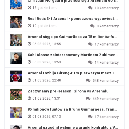
Christian Norgaard przenosi się z Arsenalu do Everton
16 godzin temu
10
komentarzy
Real Betis 3-1 Arsenal - pomeczowa wypowiedź Artety
19 godzin temu
0
komentarzy
Arsenal sięga po Guimarãesa za 75 milionów funtów
05.08.2026, 13:55
17
komentarzy
Xabi Alonso zainteresowany Martinem Zubimendim
05.08.2026, 13:53
14
komentarzy
Arsenal rozbija Gironę 4:1 w pierwszym meczu przyg
01.08.2026, 22:40
548
komentarzy
Zaczynamy pre-season! Girona vs Arsenalu
01.08.2026, 13:31
449
komentarzy
85 milionów funtów za Bruno Guimaraesa. Transfer na o
01.08.2026, 07:13
17
komentarzy
Arsenal uzgodnił wstępne warunki kontraktu z Viniciu