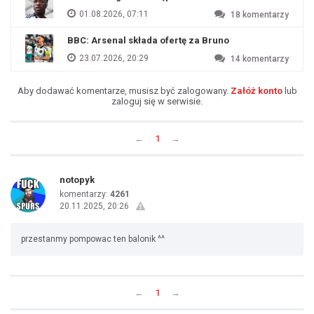
01.08.2026, 07:11
18
komentarzy
BBC: Arsenal składa ofertę za Bruno
23.07.2026, 20:29
14
komentarzy
Aby dodawać komentarze, musisz być zalogowany.
Załóż konto
lub
zaloguj się w serwisie.
←
1
→
notopyk
komentarzy:
4261
20.11.2025, 20:26
przestanmy pompowac ten balonik ^^
←
1
→