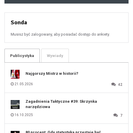
48
49
50
51
52
53
54
55
Sonda
56
57
58
59
60
Musisz być zalogowany, aby posiadać dostęp do ankiety.
61
100
101
102
103
104
105
106
Publicystyka
Wywiady
107
108
109
110
111
112
Najgorszy Mistrz w historii?
113
114
115
116
21.05.2026
42
117
118
119
120
121
122
123
Zagadnienia Taktyczne #39: Skrzynka
124
125
narzędziowa
126
127
128
16.10.2025
7
129
130
131
80 procent: Gdy statystyka przestaje być