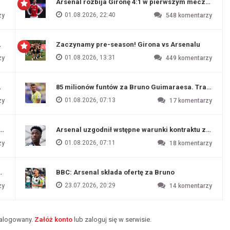
Arsenal rozbija Gironę 4:1 w pierwszym meczu prz
01.08.2026, 22:40
zy
548
komentarzy
 Evertonu
Zaczynamy pre-season! Girona vs Arsenalu
01.08.2026, 13:31
zy
449
komentarzy
ź Artety
85 milionów funtów za Bruno Guimaraesa. Transfer na
01.08.2026, 07:13
zy
17
komentarzy
funtów
Arsenal uzgodnił wstępne warunki kontraktu z Vinic
01.08.2026, 07:11
zy
18
komentarzy
endim
BBC: Arsenal składa ofertę za Bruno
23.07.2026, 20:29
zy
14
komentarzy
zalogowany.
Załóż konto
lub zaloguj się w serwisie.