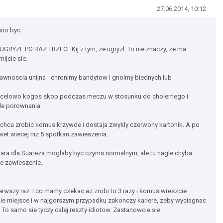
27.06.2014, 10:12
nno byc.
ze UGRYZL PO RAZ TRZECI. Kij z tym, ze ugryzl. To nie znaczy, ze ma
ijcie sie.
rawnoscia unijna - chronimy bandytow i gnoimy biednych lub
b celowo kogos skop podczas meczu w stosunku do cholernego i
le porownania.
 chca zrobic komus krzywde i dostaja zwykly czerwony kartonik. A po
awet wiecej niz 5 spotkan zawieszenia.
a kara dla Suareza moglaby byc czyms normalnym, ale tu nagle chyba
ne zawieszenie.
erwszy raz. I co mamy czekac az zrobi to 3 razy i komus wreszcie
nie miejsce i w najgorszym przypadku zakonczy kariere, zeby wyciagnac
o samo sie tyczy calej reszty idiotow. Zastanowcie sie.