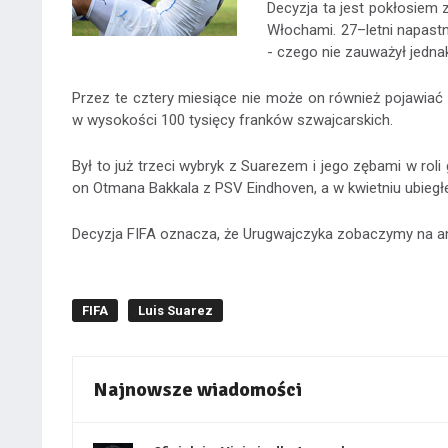
Decyzja ta jest pokłosie
Włochami. 27–letni napast
- czego nie zauważył jedna
Przez te cztery miesiące nie może on również pojawiać
w wysokości 100 tysięcy franków szwajcarskich.
Był to już trzeci wybryk z Suarezem i jego zębami w ro
on Otmana Bakkala z PSV Eindhoven, a w kwietniu ubiegłeg
Decyzja FIFA oznacza, że Urugwajczyka zobaczymy na ang
FIFA
Luis Suarez
Najnowsze wiadomości