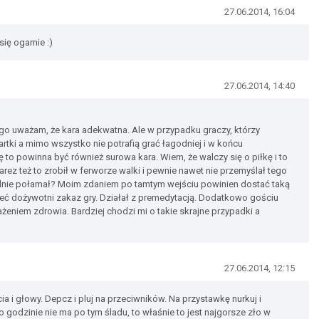
27.06.2014, 16:04
ię ogarnie :)
27.06.2014, 14:40
go uważam, że kara adekwatna. Ale w przypadku graczy, którzy
rtki a mimo wszystko nie potrafią grać łagodniej i w końcu
 to powinna być również surowa kara. Wiem, że walczy się o piłkę i to
arez też to zrobił w ferworze walki i pewnie nawet nie przemyślał tego
jalnie połamał? Moim zdaniem po tamtym wejściu powinien dostać taką
ieć dożywotni zakaz gry. Działał z premedytacją. Dodatkowo gościu
eniem zdrowia. Bardziej chodzi mi o takie skrajne przypadki a
27.06.2014, 12:15
cia i głowy. Depcz i pluj na przeciwników. Na przystawkę nurkuj i
o godzinie nie ma po tym śladu, to właśnie to jest najgorsze zło w