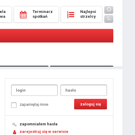
ela
Terminarz
Najlepsi
owa
spotkań
strzelcy
Oceny
pomeczowe
Typer
kanonierzy.com
UdanaRandka.com
1
2
3
4
5
6
7
8
zapamiętaj mnie
9
10
11
12
13
14
15
zapomniałem hasła
16
17
18
zarejestruj się w serwisie
19
20