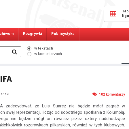
Tab
lig
chiwum
Rozgrywki
Publicystyka
w tekstach
w komentarzach
556
Osób online:
FIFA
gański
102
komentarzy
IFA zadecydował, że Luis Suarez nie będzie mógł zagrać w
ch swej reprezentacji, licząc od sobotniego spotkania z Kolumbią.
szego nie będzie mógł on również przez cztery nadchodzące
ichkolwiek rozgrywkach piłkarskich, również w tych klubowych.