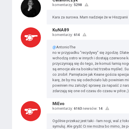
Catalonczyk
komentarzy:
5298
Kara za surowa. Mam nadzieje że w Hiszpanii s
KuNA89
komentarzy:
614
@
AntonioThe
no w przypadku "recydywy" się zgodzę. Dlate
wchodzą ostro w innych i dostają czerwone ka
przyczyniają się do tego, że komuś łamią nogę
są emocje ale na boisku też trzeba myśleć. Su
co zrobił. Pamiętacie jak Keane gościa spec
karę, że by mu się odechciało lub powinien m
powinien mu założyć sprawę za napaść z naraż
zdarzają się one od czasu do czasu w piłce ;)
MiEvo
komentarzy:
6163
newsów:
14
Ogólnie przekaz jest taki - łam nogi, wal z łok
symuluj. Ale gryźć Ci nie można bo mimo, że p