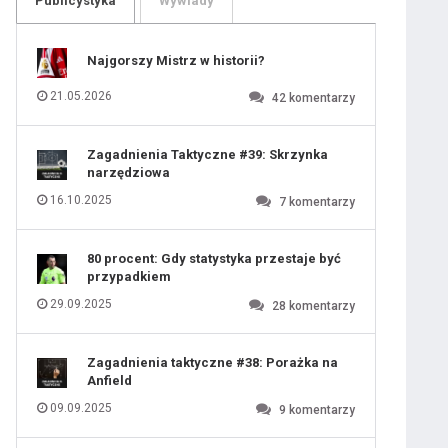
Publicystyka
Wywiady
ygotowawczym
109
110
111
112
113
114
Najgorszy Mistrz w historii?
115
116
117
118
21.05.2026
42
komentarzy
119
120
121
122
123
124
Zagadnienia Taktyczne #39: Skrzynka
125
126
 ostatniej prostej
narzędziowa
127
128
129
130
16.10.2025
7
komentarzy
131
iusem Juniorem?
80 procent: Gdy statystyka przestaje być
przypadkiem
29.09.2025
28
komentarzy
Zagadnienia taktyczne #38: Porażka na
Anfield
09.09.2025
9
komentarzy