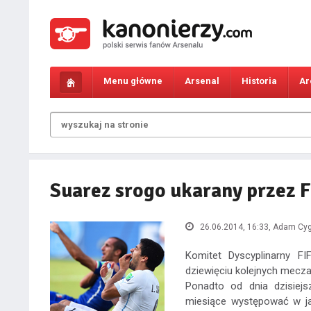
Menu główne
Arsenal
Historia
Ar
Suarez srogo ukarany przez 
26.06.2014, 16:33
, Adam Cy
Komitet Dyscyplinarny F
dziewięciu kolejnych mecza
Ponadto od dnia dzisiej
miesiące występować w jak