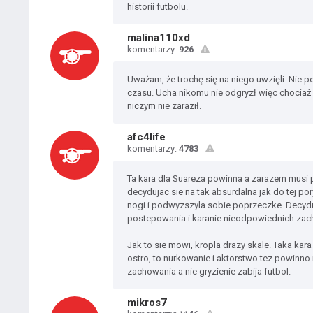
historii futbolu.
malina110xd
komentarzy:
926
Uważam, że trochę się na niego uwzięli. Nie po
czasu. Ucha nikomu nie odgryzł więc chociaż ni
niczym nie zaraził.
afc4life
komentarzy:
4783
Ta kara dla Suareza powinna a zarazem musi 
decydujac sie na tak absurdalna jak do tej po
nogi i podwyzszyla sobie poprzeczke. Decydu
postepowania i karanie nieodpowiednich zach
Jak to sie mowi, kropla drazy skale. Taka kar
ostro, to nurkowanie i aktorstwo tez powinn
zachowania a nie gryzienie zabija futbol.
mikros7