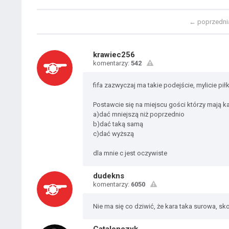
←
poprzedni
krawiec256
komentarzy:
542
fifa zazwyczaj ma takie podejście, mylicie pi
Postawcie się na miejscu gości którzy mają ka
a)dać mniejszą niż poprzednio
b)dać taką samą
c)dać wyższą
dla mnie c jest oczywiste
dudekns
komentarzy:
6050
Nie ma się co dziwić, że kara taka surowa, s