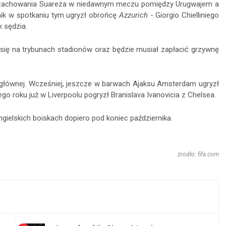
m zachowania Suareza w niedawnym meczu pomiędzy Urugwajem a
nik w spotkaniu tym ugryzł obrońcę
Azzurich
- Giorgio Chielliniego
k sędzia.
 się na trybunach stadionów oraz będzie musiał zapłacić grzywnę
li głównej. Wcześniej, jeszcze w barwach Ajaksu Amsterdam ugryzł
o roku już w Liverpoolu pogryzł Branislava Ivanovicia z Chelsea.
ielskich boiskach dopiero pod koniec października.
źrodło: fifa.com