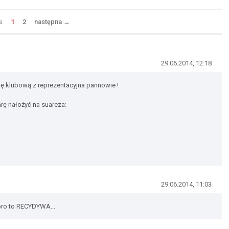
a
1
2
następna
→
29.06.2014, 12:18
łkę klubową z reprezentacyjna pannowie !
rę nałożyć na suareza:
29.06.2014, 11:03
koro to RECYDYWA...