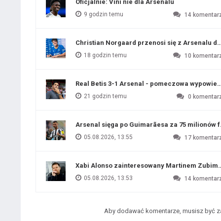
Oficjalnie: Vini nie dla Arsenalu
9 godzin temu
14
komentar
Christian Norgaard przenosi się z Arsenalu do
18 godzin temu
10
komentar
Real Betis 3-1 Arsenal - pomeczowa wypowied
21 godzin temu
0
komentar
Arsenal sięga po Guimarãesa za 75 milionów 
05.08.2026, 13:55
17
komentar
Xabi Alonso zainteresowany Martinem Zubim
05.08.2026, 13:53
14
komentar
Aby dodawać komentarze, musisz być 