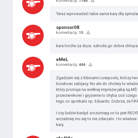
komentarzy:
1146
Teraz wprowadzić takie same kary dla symula
sponsor08
komentarzy:
15
kara troche za duza. szkoda go dobra chłopa
eMeL
komentarzy:
446
Zgadzam się z kibicami Liverpoolu, którzy tw
boiskowi zabijacy. No ale do cholery to właś
który promuje na wielkiej imprezie jaką są M
przeciwnikowi i gryzienie to chyba coś czego
tego co spotkało np. Eduardo. Dobrze, że FIF
I czy ludzie kiedyś zrozumieją co to jest RECYD
wcześniej mu się to nie zdarzało. I to właśni
kary.