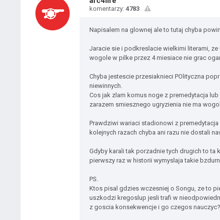
afc4life
komentarzy:
4783
Napisalem na glownej ale to tutaj chyba powi
Jaracie sie i podkreslacie wielkimi literami, 
wogole w pilke przez 4 miesiace nie grac ogarn
Chyba jestescie przesiaknieci POlityczna pop
niewinnych.
Cos jak zlam komus noge z premedytacja lu
zarazem smiesznego ugryzienia nie ma wogo
Prawdziwi wariaci stadionowi z premedytacja
kolejnych razach chyba ani razu nie dostali n
Gdyby karali tak porzadnie tych drugich to t
pierwszy raz w historii wymyslaja takie bzdur
PS.
Ktos pisal gdzies wczesniej o Songu, ze to pi
uszkodzi kregoslup jesli trafi w nieodpowied
z goscia konsekwencje i go czegos nauczyc? T