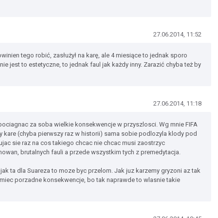
27.06.2014, 11:52
winien tego robić, zasłużył na karę, ale 4 miesiące to jednak sporo
e jest to estetyczne, to jednak faul jak każdy inny. Zarazić chyba też by
27.06.2014, 11:18
pociagnac za soba wielkie konsekwencje w przyszlosci. Wg mnie FIFA
ry kare (chyba pierwszy raz w historii) sama sobie podlozyla klody pod
jac sie raz na cos takiego chcac nie chcac musi zaostrzyc
owan, brutalnych fauli a przede wszystkim tych z premedytacja.
a jak ta dla Suareza to moze byc przelom. Jak juz karzemy gryzoni az tak
o miec porzadne konsekwencje, bo tak naprawde to wlasnie takie