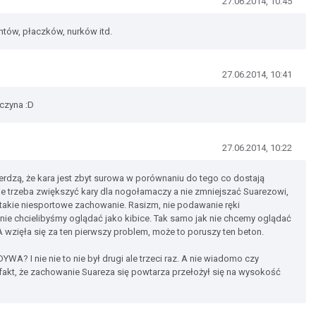
27.06.2014, 10:45
ntów, płaczków, nurków itd.
27.06.2014, 10:41
czyna :D
27.06.2014, 10:22
ierdzą, że kara jest zbyt surowa w porównaniu do tego co dostają
nie trzeba zwiększyć kary dla nogołamaczy a nie zmniejszać Suarezowi,
Ś takie niesportowe zachowanie. Rasizm, nie podawanie ręki
 nie chcielibyśmy oglądać jako kibice. Tak samo jak nie chcemy oglądać
A wzięła się za ten pierwszy problem, może to poruszy ten beton.
YWA? I nie nie to nie był drugi ale trzeci raz. A nie wiadomo czy
e fakt, że zachowanie Suareza się powtarza przełożył się na wysokość