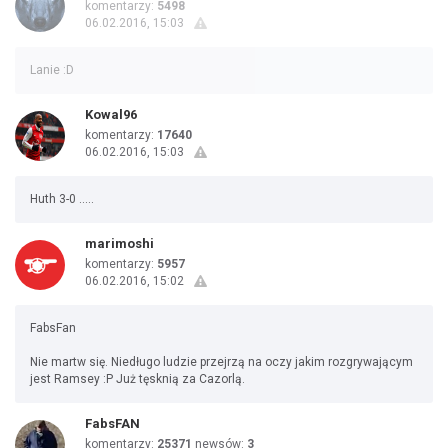
komentarzy:
5498
06.02.2016, 15:03
Lanie :D
Kowal96
komentarzy:
17640
06.02.2016, 15:03
Huth 3-0 .....
marimoshi
komentarzy:
5957
06.02.2016, 15:02
FabsFan
Nie martw się. Niedługo ludzie przejrzą na oczy jakim rozgrywającym
jest Ramsey :P Już tęsknią za Cazorlą.
FabsFAN
komentarzy:
25371
newsów:
3