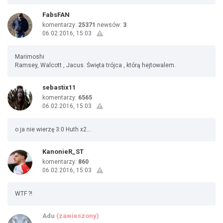
FabsFAN
komentarzy:
25371
newsów:
3
06.02.2016, 15:03
Marimoshi
Ramsey, Walcott , Jacus. Święta trójca , którą hejtowalem.
sebastix11
komentarzy:
6565
06.02.2016, 15:03
o ja nie wierzę 3:0 Huth x2...
KanonieR_ST
komentarzy:
860
06.02.2016, 15:03
WTF ?!
Adu
(zawieszony)