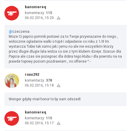
kanoniereq
komentarzy:
115
06.02.2016, 15:20
@
czeczenia
Moze Ci papcio pomnik postawi za to Twoje przywiazanie do niego ,
widocznie ogladanie walki o top4 i odpadanie co roku z 1/8 lm
wystarcza Tobie tak samo jak i jemu no ale nie wszystkim ktorzy
przez dlugie dlugie lata widza co sie z tym klubem dzieje. Szacun dla
Papcia ale czas sie pozegnac dla dobra tego klubu i dla powrotu na na
prawde topowy poziom pozdrawiam , no offense ^.-
roxx292
komentarzy:
378
06.02.2016, 15:18
Wenger gdyby miał honor to by sam odszedł.
kanoniereq
komentarzy:
115
06.02.2016, 15:17