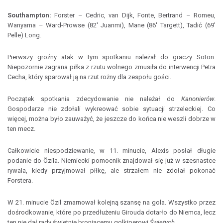
Southampton:
Forster – Cedric, van Dijk, Fonte, Bertrand – Romeu,
Wanyama – Ward-Prowse (82' Juanmi), Mane (86' Targett), Tadić (69'
Pelle) Long.
Pierwszy groźny atak w tym spotkaniu należał do graczy Soton.
Niepozornie zagrana piłka z rzutu wolnego zmusiła do interwencji Petra
Cecha, który sparował ją na rzut rożny dla zespołu gości.
Początek spotkania zdecydowanie nie należał do
Kanonierów
.
Gospodarze nie zdołali wykreować sobie sytuacji strzeleckiej. Co
więcej, można było zauważyć, że jeszcze do końca nie weszli dobrze w
ten mecz.
Całkowicie niespodziewanie, w 11. minucie, Alexis posłał długie
podanie do Özila. Niemiecki pomocnik znajdował się już w szesnastce
rywala, kiedy przyjmował piłkę, ale strzałem nie zdołał pokonać
Forstera.
W 21. minucie Özil zmarnował kolejną szansę na gola. Wszystko przez
dośrodkowanie, które po przedłużeniu Girouda dotarło do Niemca, lecz
ten nie dał rady świetnie broniącemu golkiperowi
Świętych
.