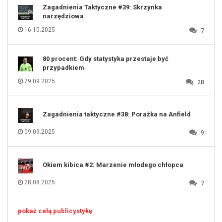
122
123
Zagadnienia Taktyczne #39: Skrzynka
124
125
narzędziowa
126
127
128
16.10.2025
7
129
130
131
80 procent: Gdy statystyka przestaje być
przypadkiem
29.09.2025
28
Zagadnienia taktyczne #38: Porażka na Anfield
09.09.2025
9
Okiem kibica #2: Marzenie młodego chłopca
28.08.2025
7
pokaż całą publicystykę