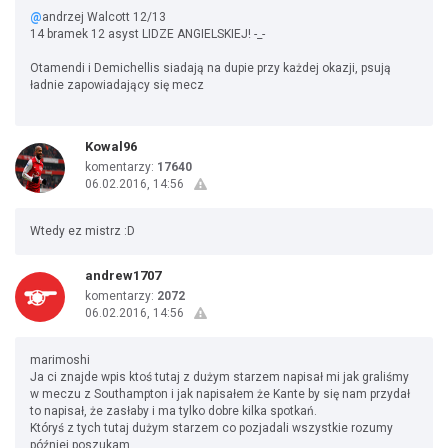
@
andrzej Walcott 12/13
14 bramek 12 asyst LIDZE ANGIELSKIEJ! -_-
Otamendi i Demichellis siadają na dupie przy każdej okazji, psują
ładnie zapowiadający się mecz
Kowal96
komentarzy:
17640
06.02.2016, 14:56
Wtedy ez mistrz :D
andrew1707
komentarzy:
2072
06.02.2016, 14:56
marimoshi
Ja ci znajde wpis ktoś tutaj z dużym starzem napisał mi jak graliśmy
w meczu z Southampton i jak napisałem że Kante by się nam przydał
to napisał, że zasłaby i ma tylko dobre kilka spotkań.
Któryś z tych tutaj dużym starzem co pozjadali wszystkie rozumy
później poszukam.