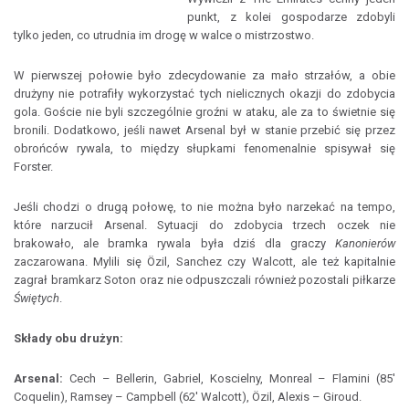
punkt, z kolei gospodarze zdobyli
tylko jeden, co utrudnia im drogę w walce o mistrzostwo.
W pierwszej połowie było zdecydowanie za mało strzałów, a obie
drużyny nie potrafiły wykorzystać tych nielicznych okazji do zdobycia
gola. Goście nie byli szczególnie groźni w ataku, ale za to świetnie się
bronili. Dodatkowo, jeśli nawet Arsenal był w stanie przebić się przez
obrońców rywala, to między słupkami fenomenalnie spisywał się
Forster.
Jeśli chodzi o drugą połowę, to nie można było narzekać na tempo,
które narzucił Arsenal. Sytuacji do zdobycia trzech oczek nie
brakowało, ale bramka rywala była dziś dla graczy
Kanonierów
zaczarowana. Mylili się Özil, Sanchez czy Walcott, ale też kapitalnie
zagrał bramkarz Soton oraz nie odpuszczali również pozostali piłkarze
Świętych
.
Składy obu drużyn:
Arsenal:
Cech – Bellerin, Gabriel, Koscielny, Monreal – Flamini (85'
Coquelin), Ramsey – Campbell (62' Walcott), Özil, Alexis – Giroud.