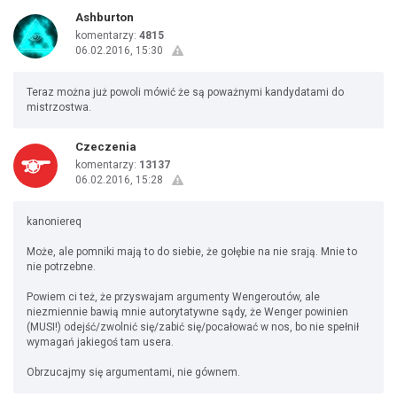
Ashburton
komentarzy:
4815
06.02.2016, 15:30
Teraz można już powoli mówić że są poważnymi kandydatami do
mistrzostwa.
Czeczenia
komentarzy:
13137
06.02.2016, 15:28
kanoniereq
Może, ale pomniki mają to do siebie, że gołębie na nie srają. Mnie to
nie potrzebne.
Powiem ci też, że przyswajam argumenty Wengeroutów, ale
niezmiennie bawią mnie autorytatywne sądy, że Wenger powinien
(MUSI!) odejść/zwolnić się/zabić się/pocałować w nos, bo nie spełnił
wymagań jakiegoś tam usera.
Obrzucajmy się argumentami, nie gównem.