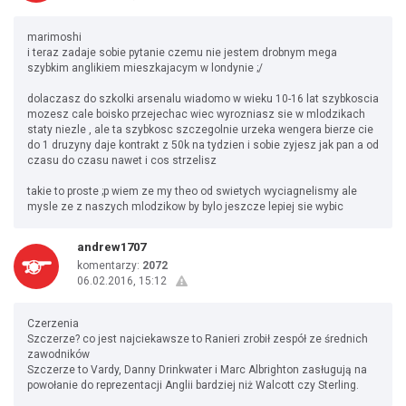
marimoshi
i teraz zadaje sobie pytanie czemu nie jestem drobnym mega
szybkim anglikiem mieszkajacym w londynie ;/
dolaczasz do szkolki arsenalu wiadomo w wieku 10-16 lat szybkoscia
mozesz cale boisko przejechac wiec wyrozniasz sie w mlodzikach
staty niezle , ale ta szybkosc szczegolnie urzeka wengera bierze cie
do 1 druzyny daje kontrakt z 50k na tydzien i sobie zyjesz jak pan a od
czasu do czasu nawet i cos strzelisz
takie to proste ;p wiem ze my theo od swietych wyciagnelismy ale
mysle ze z naszych mlodzikow by bylo jeszcze lepiej sie wybic
andrew1707
komentarzy:
2072
06.02.2016, 15:12
Czerzenia
Szczerze? co jest najciekawsze to Ranieri zrobił zespół ze średnich
zawodników
Szczerze to Vardy, Danny Drinkwater i Marc Albrighton zasługują na
powołanie do reprezentacji Anglii bardziej niż Walcott czy Sterling.