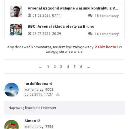
Arsenal uzgodnił wstępne warunki kontraktu z Viniciu
01.08.2026, 07:11
18
komentarzy
BBC: Arsenal składa ofertę za Bruno
23.07.2026, 20:29
14
komentarzy
Aby dodawać komentarze, musisz być zalogowany.
Załóż konto
lub
zaloguj się w serwisie.
←
1
2
3
4
5
6
→
lordoftheboard
komentarzy:
9002
06.02.2016, 17:37
Naprawdę brawo dla Leicester.
Simao12
komentarzy:
7756