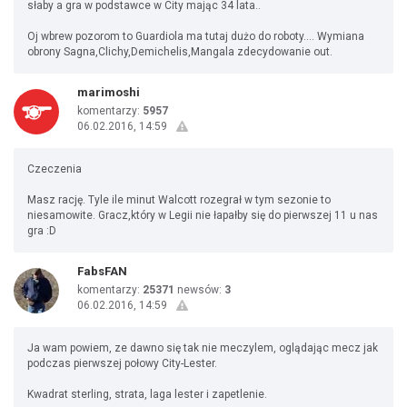
słaby a gra w podstawce w City mając 34 lata..
Oj wbrew pozorom to Guardiola ma tutaj dużo do roboty.... Wymiana
obrony Sagna,Clichy,Demichelis,Mangala zdecydowanie out.
marimoshi
komentarzy:
5957
06.02.2016, 14:59
Czeczenia
Masz rację. Tyle ile minut Walcott rozegrał w tym sezonie to
niesamowite. Gracz,który w Legii nie łapałby się do pierwszej 11 u nas
gra :D
FabsFAN
komentarzy:
25371
newsów:
3
06.02.2016, 14:59
Ja wam powiem, ze dawno się tak nie meczylem, oglądając mecz jak
podczas pierwszej połowy City-Lester.
Kwadrat sterling, strata, laga lester i zapetlenie.