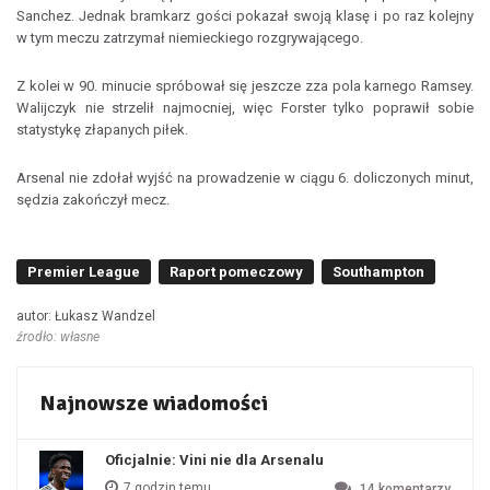
Sanchez. Jednak bramkarz gości pokazał swoją klasę i po raz kolejny
w tym meczu zatrzymał niemieckiego rozgrywającego.
Z kolei w 90. minucie spróbował się jeszcze zza pola karnego Ramsey.
Walijczyk nie strzelił najmocniej, więc Forster tylko poprawił sobie
statystykę złapanych piłek.
Arsenal nie zdołał wyjść na prowadzenie w ciągu 6. doliczonych minut,
sędzia zakończył mecz.
Premier League
Raport pomeczowy
Southampton
autor: Łukasz Wandzel
źrodło: własne
Najnowsze wiadomości
Oficjalnie: Vini nie dla Arsenalu
7 godzin temu
14
komentarzy