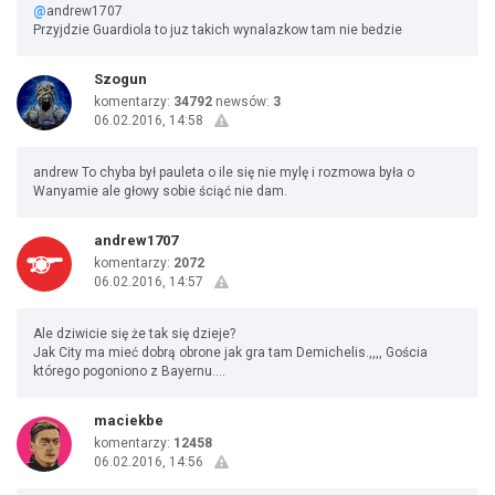
@
andrew1707
Przyjdzie Guardiola to juz takich wynalazkow tam nie bedzie
Szogun
komentarzy:
34792
newsów:
3
06.02.2016, 14:58
andrew To chyba był pauleta o ile się nie mylę i rozmowa była o
Wanyamie ale głowy sobie ściąć nie dam.
andrew1707
komentarzy:
2072
06.02.2016, 14:57
Ale dziwicie się że tak się dzieje?
Jak City ma mieć dobrą obrone jak gra tam Demichelis.,,,, Gościa
którego pogoniono z Bayernu....
maciekbe
komentarzy:
12458
06.02.2016, 14:56