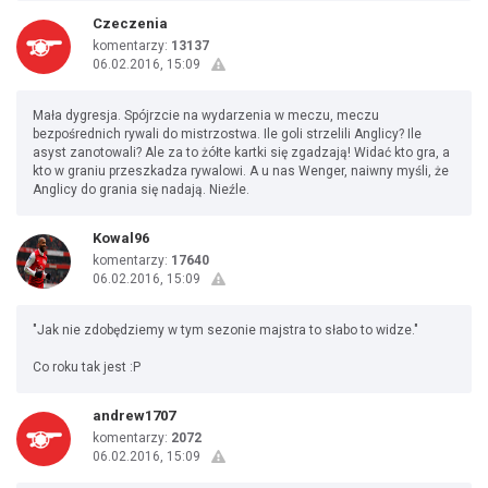
Czeczenia
komentarzy:
13137
06.02.2016, 15:09
Mała dygresja. Spójrzcie na wydarzenia w meczu, meczu
bezpośrednich rywali do mistrzostwa. Ile goli strzelili Anglicy? Ile
asyst zanotowali? Ale za to żółte kartki się zgadzają! Widać kto gra, a
kto w graniu przeszkadza rywalowi. A u nas Wenger, naiwny myśli, że
Anglicy do grania się nadają. Nieźle.
Kowal96
komentarzy:
17640
06.02.2016, 15:09
"Jak nie zdobędziemy w tym sezonie majstra to słabo to widze."
Co roku tak jest :P
andrew1707
komentarzy:
2072
06.02.2016, 15:09