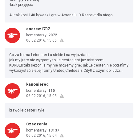
-brak przyjęcia
A i tak kosi 140 k/week i gra w Arsenalu :D Respekt dla niego.
andrew1707
komentarzy:
2072
06.02.2016, 15:06
Co za forma Leicester i u siebie i na wyjazdach,......
jak my jutro nie wygramy to Leicester jest już mistrzem.
KURDE!! taki sezon! a my nie możemy grać jak Leicester! nie potrafimy
wykorzystać słabej formy United,Chelsea z City!! z czym do ludzi...
kanoniereq
komentarzy:
115
06.02.2016, 15:05
brawo leicester i tyle
Czeczenia
komentarzy:
13137
06.02.2016, 15:04