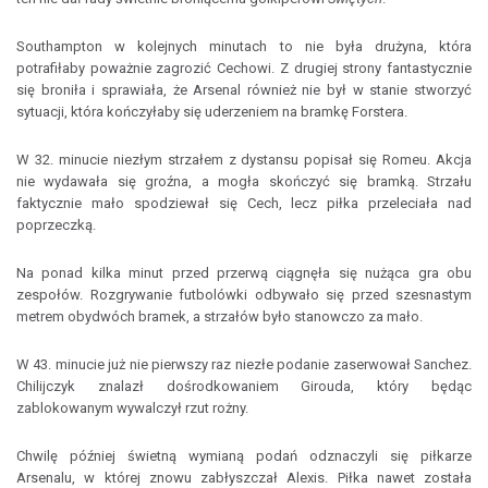
Southampton w kolejnych minutach to nie była drużyna, która
potrafiłaby poważnie zagrozić Cechowi. Z drugiej strony fantastycznie
się broniła i sprawiała, że Arsenal również nie był w stanie stworzyć
sytuacji, która kończyłaby się uderzeniem na bramkę Forstera.
W 32. minucie niezłym strzałem z dystansu popisał się Romeu. Akcja
nie wydawała się groźna, a mogła skończyć się bramką. Strzału
faktycznie mało spodziewał się Cech, lecz piłka przeleciała nad
poprzeczką.
Na ponad kilka minut przed przerwą ciągnęła się nużąca gra obu
zespołów. Rozgrywanie futbolówki odbywało się przed szesnastym
metrem obydwóch bramek, a strzałów było stanowczo za mało.
W 43. minucie już nie pierwszy raz niezłe podanie zaserwował Sanchez.
Chilijczyk znalazł dośrodkowaniem Girouda, który będąc
zablokowanym wywalczył rzut rożny.
Chwilę później świetną wymianą podań odznaczyli się piłkarze
Arsenalu, w której znowu zabłyszczał Alexis. Piłka nawet została