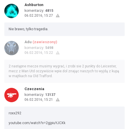
Ashburton
komentarzy:
4815
06.02.2016, 15:27
Nie brawo, tylko tragedia.
Adu
(zawieszony)
komentarzy:
5498
06.02.2016, 15:22
2 następne mecze musimy wygrać, i zrobi sie 2 punkty do Leicester,
mecz z Man Utd oczywiście wpie.dol znając naszych to wyjdą z kupą
w majtkach na Old Trafford.
Czeczenia
komentarzy:
13137
06.02.2016, 15:21
roxx292
youtube.com/watch?v=2gjpiuYJCXk