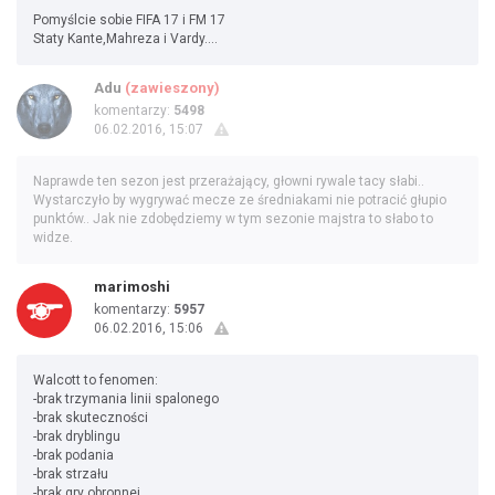
Pomyślcie sobie FIFA 17 i FM 17
Staty Kante,Mahreza i Vardy....
Adu
(zawieszony)
komentarzy:
5498
06.02.2016, 15:07
Naprawde ten sezon jest przerażający, głowni rywale tacy słabi..
Wystarczyło by wygrywać mecze ze średniakami nie potracić głupio
punktów.. Jak nie zdobędziemy w tym sezonie majstra to słabo to
widze.
marimoshi
komentarzy:
5957
06.02.2016, 15:06
Walcott to fenomen:
-brak trzymania linii spalonego
-brak skuteczności
-brak dryblingu
-brak podania
-brak strzału
-brak gry obronnej