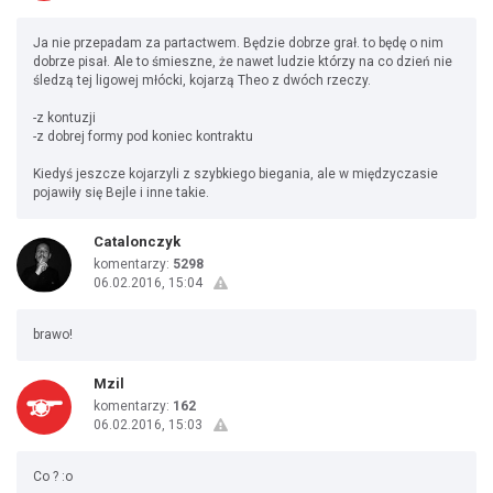
Ja nie przepadam za partactwem. Będzie dobrze grał. to będę o nim
dobrze pisał. Ale to śmieszne, że nawet ludzie którzy na co dzień nie
śledzą tej ligowej młócki, kojarzą Theo z dwóch rzeczy.
-z kontuzji
-z dobrej formy pod koniec kontraktu
Kiedyś jeszcze kojarzyli z szybkiego biegania, ale w międzyczasie
pojawiły się Bejle i inne takie.
Catalonczyk
komentarzy:
5298
06.02.2016, 15:04
brawo!
Mzil
komentarzy:
162
06.02.2016, 15:03
Co ? :o