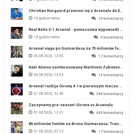
Christian Norgaard przenosi się z Arsenalu do Everton
16 godzin temu
10
komentarzy
Real Betis 3-1 Arsenal - pomeczowa wypowiedź Artety
19 godzin temu
0
komentarzy
Arsenal sięga po Guimarãesa za 75 milionów funtów
05.08.2026, 13:55
17
komentarzy
Xabi Alonso zainteresowany Martinem Zubimendim
05.08.2026, 13:53
14
komentarzy
Arsenal rozbija Gironę 4:1 w pierwszym meczu przyg
01.08.2026, 22:40
548
komentarzy
Zaczynamy pre-season! Girona vs Arsenalu
01.08.2026, 13:31
449
komentarzy
85 milionów funtów za Bruno Guimaraesa. Transfer na o
01.08.2026, 07:13
17
komentarzy