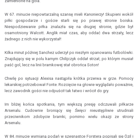
zamienione na gola.
W 67. minucie niepowtarzalną szansę mieli
Kanonierzy
! Skupieni wokół
piłki gospodarze i goście starli się po prawej stronie boiska.
Niespodziewanie piłka znalazła się na drugiej stronie, gdzie był
osamotniony Walcott. Anglik miał czas, aby oddać dwa strzały, lecz
żadnego z nich nie wykorzystał!
Kilka minut później Sanchez uderzył po niezłym opanowaniu futbolówki.
Znajdujący się w polu karnym Chilijczyk oddał strzał, po którym musiał
paść gol, lecz na linii bramkowej stał obrońca Soton!
Chwilę po sytuacji Alexisa nastąpiła krótka przerwa w grze. Pomocy
lekarskiej potrzebował Fonte. Rozcięcie na głowie wyglądało poważnie,
lecz zawodnik gości nie odpuścił tak łatwo i wrócił do gry.
Im bliżej końca spotkania, tym większą presję odczuwali piłkarze
Arsenalu. Cudownie broniący się
Święci
nieustępliwie utrudniali
przeciwnikom zdobycie bramki, pomimo wielu okazji ze strony
Arsenalu.
W 84. minucie wymianą podań w szesnastce Forstera popisali się Özil i