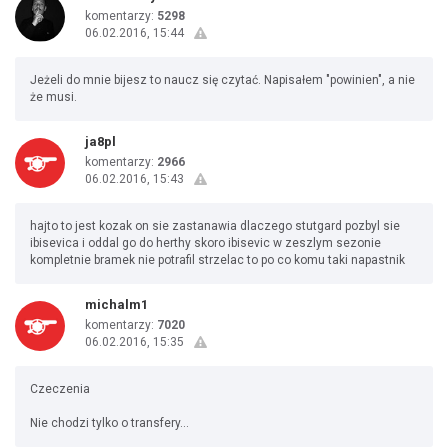
komentarzy:
5298
06.02.2016, 15:44
Jeżeli do mnie bijesz to naucz się czytać. Napisałem "powinien", a nie
że musi.
ja8pl
komentarzy:
2966
06.02.2016, 15:43
hajto to jest kozak on sie zastanawia dlaczego stutgard pozbyl sie
ibisevica i oddal go do herthy skoro ibisevic w zeszlym sezonie
kompletnie bramek nie potrafil strzelac to po co komu taki napastnik
michalm1
komentarzy:
7020
06.02.2016, 15:35
Czeczenia
Nie chodzi tylko o transfery...