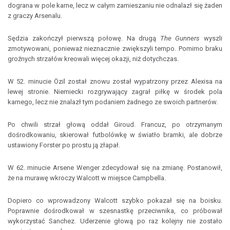
dograna w pole karne, lecz w całym zamieszaniu nie odnalazł się żaden
z graczy Arsenalu.
Sędzia zakończył pierwszą połowę. Na drugą
The Gunners
wyszli
zmotywowani, ponieważ nieznacznie zwiększyli tempo. Pomimo braku
groźnych strzałów kreowali więcej okazji, niż dotychczas.
W 52. minucie Özil został znowu został wypatrzony przez Alexisa na
lewej stronie. Niemiecki rozgrywający zagrał piłkę w środek pola
karnego, lecz nie znalazł tym podaniem żadnego ze swoich partnerów.
Po chwili strzał głową oddał Giroud. Francuz, po otrzymanym
dośrodkowaniu, skierował futbolówkę w światło bramki, ale dobrze
ustawiony Forster po prostu ją złapał.
W 62. minucie Arsene Wenger zdecydował się na zmianę. Postanowił,
że na murawę wkroczy Walcott w miejsce Campbella.
Dopiero co wprowadzony Walcott szybko pokazał się na boisku.
Poprawnie dośrodkował w szesnastkę przeciwnika, co próbował
wykorzystać Sanchez. Uderzenie głową po raz kolejny nie zostało