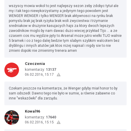
wszyscy mowia wokol to jest najlepszy sezon zeby zdobyc tytuł ale
my i tak tego niewykorzystamy a jedynym tego powodem jest
WENGER WENGER i tylko WENGER brak aktywnosci na rynku brak
pomyslu brak jaj brak ryzyka brak woli zwyciestwa i trzymanie
sredniakow w druzynie kasujacych hajs za ktory dwoch lepszych
zawodnikow moglo by nam dawac duzo wiecej przykład Tijo ... a ze
czasem cos mu wyjdzie pyty to Arsenal moze jutro wielki TIJO walnie
5 bramek i co z tego dalej bedzie tym slabym szybkim walcotem bez
dryblingu i innych atutów jak ktos nizej napisal i nigdy sie to nie
zmieni dopoki nie zmienimy trenera amen
Czeczenia
komentarzy:
13137
06.02.2016, 15:17
Czekam jeszcze na komentarze, że Wenger gdyby miał honor to by
sam odszedł. Dawno tego nie było w sumie, a równie zabawne co
inne "wskazówki" dla zarządu.
Kowal96
komentarzy:
17640
06.02.2016, 15:15