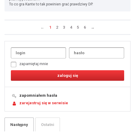
To co gra Kante to tak powinien grać prawdziwy DP.
←
1
2
3
4
5
6
→
Uda
1
2
3
4
5
6
7
zapamiętaj mnie
8
9
10
11
12
13
14
15
16
17
18
19
zapomniałem hasła
20
21
zarejestruj się w serwisie
22
23
24
25
26
27
28
29
Następny
Ostatni
30
31
32
33
34