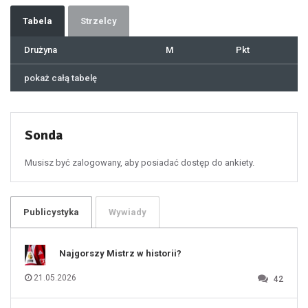
35
36
37
Tabela
Strzelcy
38
39
40
41
Drużyna
M
Pkt
42
43
44
45
46
pokaż całą tabelę
47
48
49
50
51
52
53
54
55
Sonda
56
57
58
59
60
Musisz być zalogowany, aby posiadać dostęp do ankiety.
61
100
101
102
103
104
105
106
Publicystyka
Wywiady
107
108
109
110
111
112
Najgorszy Mistrz w historii?
113
114
115
116
21.05.2026
42
117
118
119
120
121