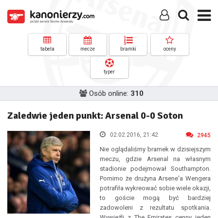
tabela
mecze
bramki
oceny
typer
Osób online:
310
Zaledwie jeden punkt: Arsenal 0-0 Soton
02.02.2016, 21:42
2945
Nie oglądaliśmy bramek w dzisiejszym
meczu, gdzie Arsenal na własnym
stadionie podejmował Southampton.
Pomimo że drużyna Arsene'a Wengera
potrafiła wykreować sobie wiele okazji,
to goście mogą być bardziej
zadowoleni z rezultatu spotkania.
Wywieźli z The Emirates cenny jeden