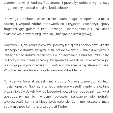
zwodem nawinął Andrew Robertsona i przełożył sobie piłkę na lewą
nogę, po czym oddał strzał na krótki słupek.
Przewaga bramkowa Arsenalu nie trwało długo. Niespełna 10 minut
później Liverpool zdołał odpowiedzieć. Przyjezdni zwieńczyli lepszy
fragment gry golem z rzutu rożnego. Dośrodkowanie Luisa Diaza
świetnie wykorzystał Virgil van Dijk, trafiając do siatki głową.
Gdy było 1-1, do końca pierwszej połowy lepiej grali podopieczni Artety.
Szczególnie dobrze spisywało się prawe skrzydło. Saka był aktywny, a
Partey bardzo dobrze radził sobie w pojedynkach z Diazem. Przyniosło
to korzyść tuż przed przerwą. Gospodarze wyszli na prowadzenie po
raz drugi po wywalczeniu rzutu wolnego właśnie na tej stronie boiska.
Wrzutkę Declana Rice'a na gola zamienił Mikel Merino.
Po przerwie Arsenal zaczął mieć kłopoty. Murawę z powodu kontuzji
musiał opuścić Gabriel, a w jego miejsce wszedł ciepło przywitany
przez kibiców Jakub Kiwior. Liverpool powoli się rozpędzał i zamykał
gospodarzy na ich własnej połowie.
Kanonierzy
nie potrafili
wyprowadzić kontry, a kiedy wydawało się, że mimo wszystko mają
spotkanie pod kontrolą, uraz zgłosił Timber.