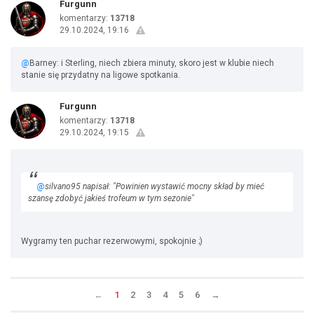
Furgunn
komentarzy:
13718
29.10.2024, 19:16
@
Barney: i Sterling, niech zbiera minuty, skoro jest w klubie niech
stanie się przydatny na ligowe spotkania.
Furgunn
komentarzy:
13718
29.10.2024, 19:15
@
silvano95 napisał: "Powinien wystawić mocny skład by mieć
szansę zdobyć jakieś trofeum w tym sezonie"
Wygramy ten puchar rezerwowymi, spokojnie ;)
←
1
2
3
4
5
6
→