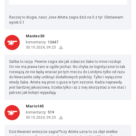
Raczej to drugie, nasz Jose Arteta zagra dziś na 0 z tył. Obstawiam
wynik 0:1
Mastec30
komentarzy:
12447
30.10.2024, 09:23
Saliba to racja. Pewnie zagra ale jak zobacze Sake to mnie rozdupi.
On nie ma prawa tam w ogóle jechać. No chyba że logistycznie to tak
rozwiążą że nie będą wracać po tym meczu do Londynu tylko od razu
do Newcastle żeby uniknąć dodatkowych podróży. Tylko i wyłącznie
wtedy Saka. Arteta się prosi o guza w tym sezonie. Kadra naprawdę
jest bardziej jakościowa, trzeba tylko i aż z niej skorzystać a nie stać i
patrzeć jak kolejni wypadają
Mario145
komentarzy:
519
30.10.2024, 09:23
Dziś Nwaneri wreszcie zagra??czy Arteta uzna to za zbyt wielkie