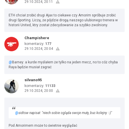
29.10.2024, 20:11
ETH chciał zrobić drugi Ajax to ciekawe czy Amorim spróbuje zrobić
drugi Sporting. Liczę, że pójdzie drogą naszego ulubionego trenera w
historii United, ktry został zdecydowanie za szybko zwolniony.
Champishere
komentarzy:
177
29.10.2024, 20:04
@
Barney: a kurde myślałem że tylko na jeden mecz, no to cóż chyba
Raya będzie musiał zagrać
silvano95
komentarzy:
11133
29.10.2024, 20:00
@
sidtsw napisał: "niech sobie ogląda swoje muły, buc kolejny :-)"
Pod Amorimem może to świetnie wyglądać