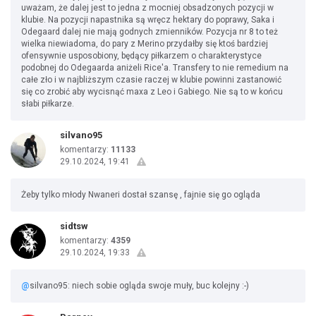
uważam, że dalej jest to jedna z mocniej obsadzonych pozycji w
klubie. Na pozycji napastnika są wręcz hektary do poprawy, Saka i
Odegaard dalej nie mają godnych zmienników. Pozycja nr 8 to też
wielka niewiadoma, do pary z Merino przydałby się ktoś bardziej
ofensywnie usposobiony, będący piłkarzem o charakterystyce
podobnej do Odegaarda aniżeli Rice'a. Transfery to nie remedium na
całe zło i w najbliższym czasie raczej w klubie powinni zastanowić
się co zrobić aby wycisnąć maxa z Leo i Gabiego. Nie są to w końcu
słabi piłkarze.
silvano95
komentarzy:
11133
29.10.2024, 19:41
Żeby tylko młody Nwaneri dostał szansę , fajnie się go ogląda
sidtsw
komentarzy:
4359
29.10.2024, 19:33
@
silvano95: niech sobie ogląda swoje muły, buc kolejny :-)