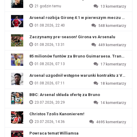
21 godzin temu
13
komentarzy
Arsenal rozbija Gironę 4:1 w pierwszym meczu przyg
01.08.2026, 22:40
548
komentarzy
Zaczynamy pre-season! Girona vs Arsenalu
01.08.2026, 13:31
449
komentarzy
85 milionów funtów za Bruno Guimaraesa. Transfer na o
01.08.2026, 07:13
17
komentarzy
Arsenal uzgodnił wstępne warunki kontraktu z Viniciu
01.08.2026, 07:11
18
komentarzy
BBC: Arsenal składa ofertę za Bruno
23.07.2026, 20:29
14
komentarzy
Christos Tzolis Kanonierem!
23.07.2026, 14:36
4695
komentarzy
Powraca temat Williamsa