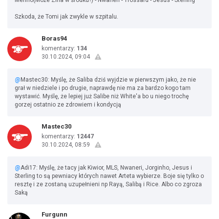
Merino(Może Zina w środku?) - Nwaneri - Trossard - Jesus - Sterling
Szkoda, że Tomi jak zwykle w szpitalu.
Boras94
komentarzy:
134
30.10.2024, 09:04
@
Mastec30: Myślę, że Saliba dziś wyjdzie w pierwszym jako, że nie
grał w niedziele i po drugie, naprawdę nie ma za bardzo kogo tam
wystawić. Myślę, że lepiej już Salibe niż White'a bo u niego trochę
gorzej ostatnio ze zdrowiem i kondycją
Mastec30
komentarzy:
12447
30.10.2024, 08:59
@
Adi17: Myślę, że tacy jak Kiwior, MLS, Nwaneri, Jorginho, Jesus i
Sterling to są pewniacy których nawet Arteta wybierze. Boje się tylko o
resztę i ze zostaną uzupełnieni np Rayą, Salibą i Rice. Albo co zgroza
Saką
Furgunn