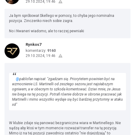
29.10.2024, 19:46
Ja bym spróbował Skellego w pomocy, to chyba jego nominalna
pozycja. Zinczenko niech sobie zagra.
No i Nwaneri wiadomo, ale to raczej pewniaki
Rynkos7
komentarzy:
9160
29.10.2024, 19:46
@
pablofan napisał: "zgadzam się. Priorytetem powinien być na
wzmocnienie LS. Martinelli od zeszłego sezonu jest najsłabszym
ogniwem, a w obecnym to szkoda komentować. Dziwi mnie, że Jesus
nie biega na tej pozycji. Potrafi równie dobrze w obronie pracować jak
Martinelli i mimo wszystko wydaje się być bardziej przytomny w ataku
xd"
W klubie zdaje się panować bezgraniczna wiara w Martinellego. Nie
sądzę aby ktoś w tym momencie rozważał transfer na tę pozycję.
Mimo iż na tej pozycji zawodnicy ostatnio "nie dojeżdżają" to