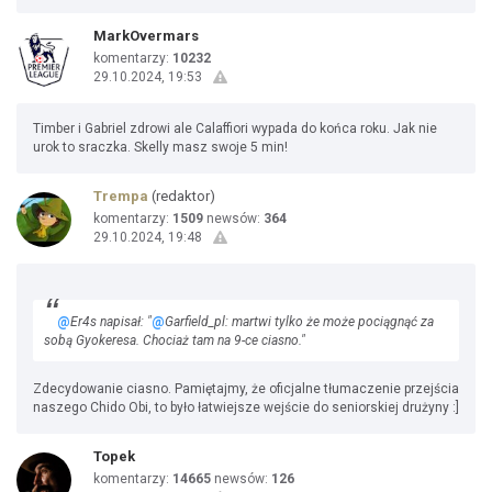
MarkOvermars
komentarzy:
10232
29.10.2024, 19:53
Timber i Gabriel zdrowi ale Calaffiori wypada do końca roku. Jak nie
urok to sraczka. Skelly masz swoje 5 min!
Trempa
(redaktor)
komentarzy:
1509
newsów:
364
29.10.2024, 19:48
@
Er4s napisał: "
@
Garfield_pl: martwi tylko że może pociągnąć za
sobą Gyokeresa. Chociaż tam na 9-ce ciasno."
Zdecydowanie ciasno. Pamiętajmy, że oficjalne tłumaczenie przejścia
naszego Chido Obi, to było łatwiejsze wejście do seniorskiej drużyny :]
Topek
komentarzy:
14665
newsów:
126