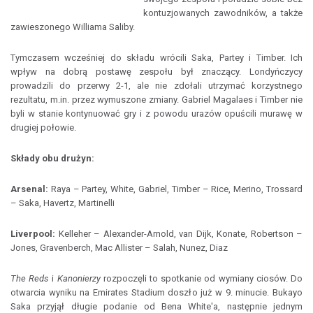
kontuzjowanych zawodników, a także
zawieszonego Williama Saliby.
Tymczasem wcześniej do składu wrócili Saka, Partey i Timber. Ich
wpływ na dobrą postawę zespołu był znaczący. Londyńczycy
prowadzili do przerwy 2-1, ale nie zdołali utrzymać korzystnego
rezultatu, m.in. przez wymuszone zmiany. Gabriel Magalaes i Timber nie
byli w stanie kontynuować gry i z powodu urazów opuścili murawę w
drugiej połowie.
Składy obu drużyn:
Arsenal:
Raya – Partey, White, Gabriel, Timber – Rice, Merino, Trossard
– Saka, Havertz, Martinelli
Liverpool:
Kelleher – Alexander-Arnold, van Dijk, Konate, Robertson –
Jones, Gravenberch, Mac Allister – Salah, Nunez, Diaz
The Reds
i
Kanonierzy
rozpoczęli to spotkanie od wymiany ciosów. Do
otwarcia wyniku na Emirates Stadium doszło już w 9. minucie. Bukayo
Saka przyjął długie podanie od Bena White'a, następnie jednym