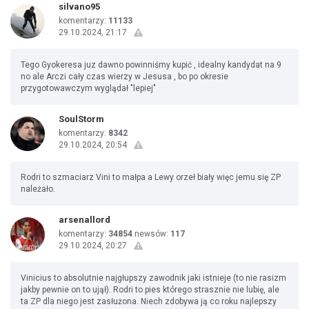
silvano95
komentarzy:
11133
29.10.2024, 21:17
Tego Gyokeresa juz dawno powinniśmy kupić , idealny kandydat na 9
no ale Arczi cały czas wierzy w Jesusa , bo po okresie
przygotowawczym wyglądał "lepiej"
SoulStorm
komentarzy:
8342
29.10.2024, 20:54
Rodri to szmaciarz Vini to małpa a Lewy orzeł biały więc jemu się ZP
należało.
arsenallord
komentarzy:
34854
newsów:
117
29.10.2024, 20:27
Vinicius to absolutnie najgłupszy zawodnik jaki istnieje (to nie rasizm
jakby pewnie on to ujął). Rodri to pies którego strasznie nie lubię, ale
ta ZP dla niego jest zasłużona. Niech zdobywa ją co roku najlepszy