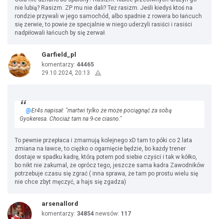
nie lubią? Rasizm. ZP mu nie dali? Też rasizm. Jeśli kiedyś ktoś na
rondzie przywali w jego samochód, albo spadnie z rowera bo łańcuch
się zerwie, to powie że specjalnie w niego uderzyli rasiści i rasiści
nadpiłowali łańcuch by się zerwał.
Garfield_pl
komentarzy:
44465
29.10.2024, 20:13
@
Er4s napisał: "martwi tylko że może pociągnąć za sobą
Gyokeresa. Chociaż tam na 9-ce ciasno."
To pewnie przepłaca i zmarnują kolejnego xD tam to póki co 2 lata
zmiana na ławce, to ciężko o ogarnięcie będzie, bo każdy trener
dostaje w spadku kadrę, którą potem pod siebie czyści i tak w kółko,
bo nikt nie zakumal, że oprócz tego, jeszcze sama kadra Zawodników
potrzebuje czasu się zgrać ( inna sprawa, że tam po prostu wielu się
nie chce zbyt męczyć, a hajs się zgadza)
arsenallord
komentarzy:
34854
newsów:
117