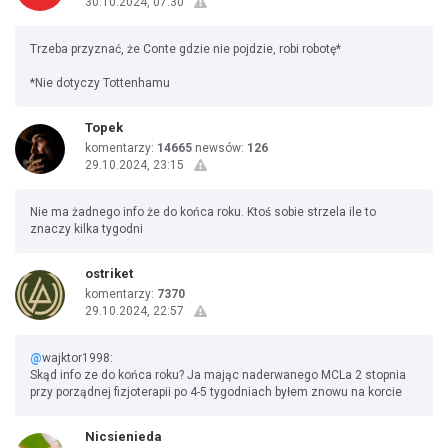
30.10.2024, 07:30
Trzeba przyznać, że Conte gdzie nie pojdzie, robi robotę*
*Nie dotyczy Tottenhamu
Topek
komentarzy:
14665
newsów:
126
29.10.2024, 23:15
Nie ma żadnego info że do końca roku. Ktoś sobie strzela ile to
znaczy kilka tygodni
ostriket
komentarzy:
7370
29.10.2024, 22:57
@
wajktor1998:
Skąd info ze do końca roku? Ja mając naderwanego MCLa 2 stopnia
przy porządnej fizjoterapii po 4-5 tygodniach byłem znowu na korcie
Nicsienieda