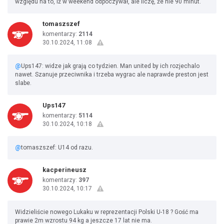
względu na to, iż w weekend odpoczywał, ale liczę, że nie 90 minut.
tomaszszef
komentarzy:
2114
30.10.2024, 11:08
@
Ups147: widze jak grają co tydzien. Man united by ich rozjechalo
nawet. Szanuje przeciwnika i trzeba wygrac ale naprawde preston jest
slabe.
Ups147
komentarzy:
5114
30.10.2024, 10:18
@
tomaszszef: U14 od razu.
kacperineusz
komentarzy:
397
30.10.2024, 10:17
Widzieliście nowego Lukaku w reprezentacji Polski U-18 ? Gość ma
prawie 2m wzrostu 94 kg a jeszcze 17 lat nie ma.