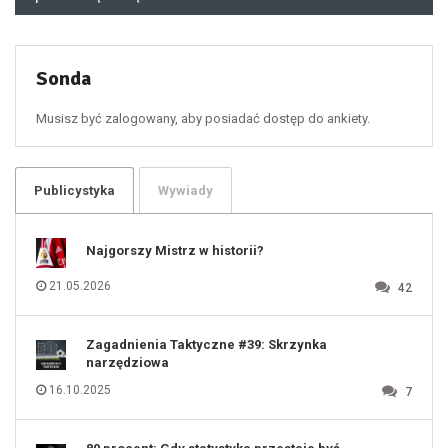
48
49
50
51
52
53
54
55
Sonda
56
57
58
59
60
Musisz być zalogowany, aby posiadać dostęp do ankiety.
61
100
101
102
103
104
105
106
Publicystyka
Wywiady
107
108
109
110
111
112
Najgorszy Mistrz w historii?
113
114
115
116
21.05.2026
42
117
118
119
120
121
122
123
Zagadnienia Taktyczne #39: Skrzynka
124
125
narzędziowa
126
127
128
16.10.2025
7
129
130
131