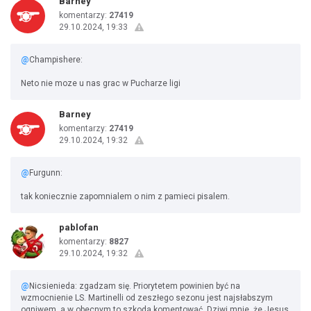
Barney
komentarzy:
27419
29.10.2024, 19:33
@
Champishere:
Neto nie moze u nas grac w Pucharze ligi
Barney
komentarzy:
27419
29.10.2024, 19:32
@
Furgunn:
tak koniecznie zapomnialem o nim z pamieci pisalem.
pablofan
komentarzy:
8827
29.10.2024, 19:32
@
Nicsienieda: zgadzam się. Priorytetem powinien być na
wzmocnienie LS. Martinelli od zeszłego sezonu jest najsłabszym
ogniwem, a w obecnym to szkoda komentować. Dziwi mnie, że Jesus