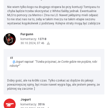
Nie wiem tylko kogo na drugiego stopera bo przy kontuzji Tomiyasu to
chyba będzie trzeba skorzystać z White/Saliby jednak. Ewentualnie
MLS to pomocy za Merino i ZIna na LO. Nawet jakbyśmy mieli odpaść
to nie stać nas na to, żeby w takim meczu na takim etapie sezonu
wystawiać kogokolwiek z podstawy. Kolejne straty mogą być zabójcze
Furgunn
komentarzy:
13718
30.10.2024, 07:46
@
Jogurt napisał: "Trzeba przyznać, że Conte gdzie nie pojdzie, robi
robotę*"
Dobry gość, ale na krótki czas. Tylko czekać aż dojdzie do jakiejś
poważniejszej spiny, być może nawet wygra ligę, ale jestem pewny, że
później się zacznie :]
Jogurt
komentarzy:
3516