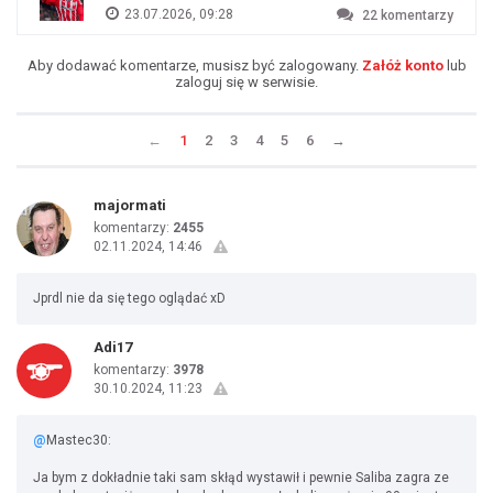
23.07.2026, 09:28
22
komentarzy
Aby dodawać komentarze, musisz być zalogowany.
Załóż konto
lub
zaloguj się w serwisie.
←
1
2
3
4
5
6
→
majormati
komentarzy:
2455
02.11.2024, 14:46
Jprdl nie da się tego oglądać xD
Adi17
komentarzy:
3978
30.10.2024, 11:23
@
Mastec30:
Ja bym z dokładnie taki sam skłąd wystawił i pewnie Saliba zagra ze