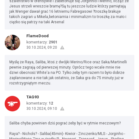
szaleństwo w ofensywie i zabetonuje się Jorginhio i Merino, licząc że
Jesus strzeli wreszcie bramę?Są tu jeszcze ludzie którzy pamiętają
jak Wenger dawał grać 16 letniemu Fabregasowi ?troszkę brakuje
takich zagrań u Mikela,betoniarnia i minimalizm to troszkę za mało i
ciężko się patrzy na taki Arsenal
FlameDood
komentarzy:
2901
30.10.2024, 09:20
Myślę że Raya, Saliba, ktoś z dwójki Merino/Rice oraz Saka/Martinelli
pewnie zagrają od pierwszej minuty. Oprócz tego wcale mnie nie
dziwi obecność White'a na PO. Tylko żeby tym razem to było dobrze
zaplanowane a nie tak jak ostatnio, że Saka gra do 75 minuty już w
rozstrzygniętym meczu.
TAG93
komentarzy:
12
30.10.2024, 09:10
Saliba chyba powinien dziś pograć żeby być w rytmie meczowym?
Raya? - Nichols? - Saliba(45min)- Kiwior - Zinczenko/MLS - Jorginho -