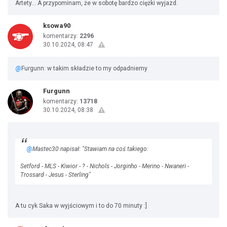
Artety... A przypominam, że w sobotę bardzo ciężki wyjazd.
ksowa90
komentarzy:
2296
30.10.2024, 08:47
@
Furgunn: w takim składzie to my odpadniemy
Furgunn
komentarzy:
13718
30.10.2024, 08:38
@
Mastec30 napisał: "Stawiam na coś takiego:
Setford - MLS - Kiwior - ? - Nichols - Jorginho - Merino - Nwaneri -
Trossard - Jesus - Sterling"
A tu cyk Saka w wyjściowym i to do 70 minuty :]