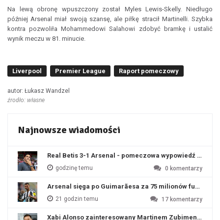
Na lewą obronę wpuszczony został Myles Lewis-Skelly. Niedługo
później Arsenal miał swoją szansę, ale piłkę stracił Martinelli. Szybka
kontra pozwoliła Mohammedowi Salahowi zdobyć bramkę i ustalić
wynik meczu w 81. minucie.
Liverpool
Premier League
Raport pomeczowy
autor: Łukasz Wandzel
źrodło: własne
Najnowsze wiadomości
Real Betis 3-1 Arsenal - pomeczowa wypowiedź Artety
godzinę temu
0
komentarzy
Arsenal sięga po Guimarãesa za 75 milionów funtów
21 godzin temu
17
komentarzy
Xabi Alonso zainteresowany Martinem Zubimendim