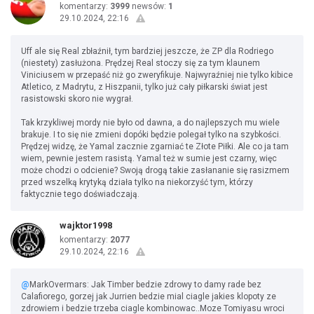
komentarzy:
3999
newsów:
1
29.10.2024, 22:16
Uff ale się Real zbłaźnił, tym bardziej jeszcze, że ZP dla Rodriego
(niestety) zasłużona. Prędzej Real stoczy się za tym klaunem
Viniciusem w przepaść niż go zweryfikuje. Najwyraźniej nie tylko kibice
Atletico, z Madrytu, z Hiszpanii, tylko już cały piłkarski świat jest
rasistowski skoro nie wygrał.
Tak krzykliwej mordy nie było od dawna, a do najlepszych mu wiele
brakuje. I to się nie zmieni dopóki będzie polegał tylko na szybkości.
Prędzej widzę, że Yamal zacznie zgarniać te Złote Piłki. Ale co ja tam
wiem, pewnie jestem rasistą. Yamal też w sumie jest czarny, więc
może chodzi o odcienie? Swoją drogą takie zasłananie się rasizmem
przed wszelką krytyką działa tylko na niekorzyść tym, którzy
faktycznie tego doświadczają.
wajktor1998
komentarzy:
2077
29.10.2024, 22:16
@
MarkOvermars: Jak Timber bedzie zdrowy to damy rade bez
Calafiorego, gorzej jak Jurrien bedzie mial ciagle jakies klopoty ze
zdrowiem i bedzie trzeba ciagle kombinowac..Moze Tomiyasu wroci