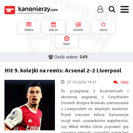
tabela
mecze
bramki
oceny
typer
Osób online:
549
Hit 9. kolejki na remis: Arsenal 2-2 Liverpool
27.10.2024, 18:37
1002
Po przegranej z Bournemouth i
skromnej wygranej z Szachtarem
Donieck drużyna Arsenalu zremisowała
z Liverpoolem na własnym stadionie.
Przed meczem kibice
Kanonierów
mogli mieć uzasadnione wątpliwości,
czy Mikel Arteta zdoła poprawić grę
swojego zespołu i poradzić sobie bez