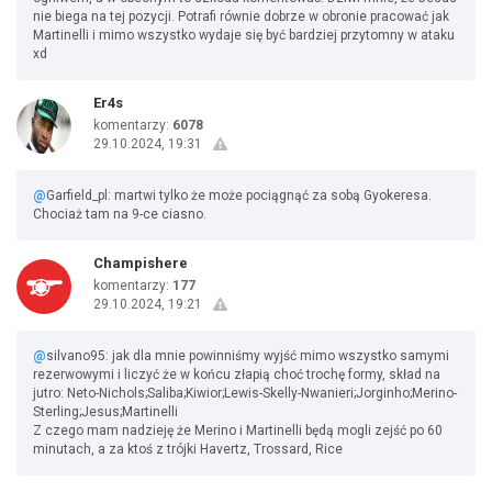
nie biega na tej pozycji. Potrafi równie dobrze w obronie pracować jak
Martinelli i mimo wszystko wydaje się być bardziej przytomny w ataku
xd
Er4s
komentarzy:
6078
29.10.2024, 19:31
@
Garfield_pl: martwi tylko że może pociągnąć za sobą Gyokeresa.
Chociaż tam na 9-ce ciasno.
Champishere
komentarzy:
177
29.10.2024, 19:21
@
silvano95: jak dla mnie powinniśmy wyjść mimo wszystko samymi
rezerwowymi i liczyć że w końcu złapią choć trochę formy, skład na
jutro: Neto-Nichols;Saliba;Kiwior;Lewis-Skelly-Nwanieri;Jorginho;Merino-
Sterling;Jesus;Martinelli
Z czego mam nadzieję że Merino i Martinelli będą mogli zejść po 60
minutach, a za ktoś z trójki Havertz, Trossard, Rice