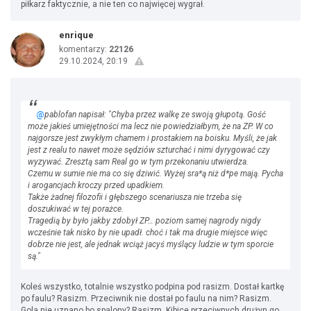
piłkarz faktycznie, a nie ten co najwięcej wygrał.
enrique
komentarzy:
22126
29.10.2024, 20:19
@
pablofan napisał: "Chyba przez walkę ze swoją głupotą. Gość
może jakieś umiejętności ma lecz nie powiedziałbym, że na ZP. W co
najgorsze jest zwykłym chamem i prostakiem na boisku. Myśli, że jak
jest z realu to nawet może sędziów szturchać i nimi dyrygować czy
wyzywać. Zresztą sam Real go w tym przekonaniu utwierdza.
Czemu w sumie nie ma co się dziwić. Wyżej sra*ą niż d*pe mają. Pycha
i arogancjach kroczy przed upadkiem.
Także żadnej filozofii i głębszego scenariusza nie trzeba się
doszukiwać w tej porażce.
Tragedią by było jakby zdobył ZP… poziom samej nagrody nigdy
wcześnie tak nisko by nie upadł. choć i tak ma drugie miejsce więc
dobrze nie jest, ale jednak wciąż jacyś myślący ludzie w tym sporcie
są."
Koleś wszystko, totalnie wszystko podpina pod rasizm. Dostał kartkę
po faulu? Rasizm. Przeciwnik nie dostał po faulu na nim? Rasizm.
Gola nie uznano bo spalony? Rasizm. Kibice przeciwnych drużyn go