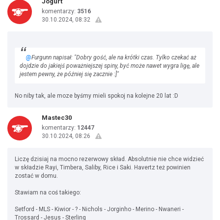
Jogurt
komentarzy:
3516
30.10.2024, 08:32
@
Furgunn napisał: "Dobry gość, ale na krótki czas. Tylko czekać aż
dojdzie do jakiejś poważniejszej spiny, być może nawet wygra ligę, ale
jestem pewny, że później się zacznie :]"
No niby tak, ale moze byśmy mieli spokoj na kolejne 20 lat :D
Mastec30
komentarzy:
12447
30.10.2024, 08:26
Liczę dzisiaj na mocno rezerwowy skład. Absolutnie nie chce widzieć
w składzie Rayi, Timbera, Saliby, Rice i Saki. Havertz też powinien
zostać w domu.
Stawiam na coś takiego:
Setford - MLS - Kiwior - ? - Nichols - Jorginho - Merino - Nwaneri -
Trossard - Jesus - Sterling