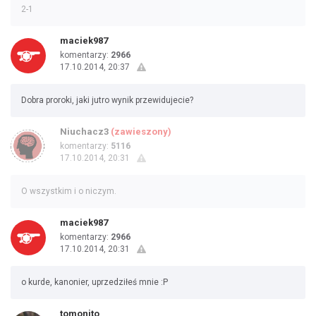
2-1
maciek987
komentarzy:
2966
17.10.2014, 20:37
Dobra proroki, jaki jutro wynik przewidujecie?
Niuchacz3
(zawieszony)
komentarzy:
5116
17.10.2014, 20:31
O wszystkim i o niczym.
maciek987
komentarzy:
2966
17.10.2014, 20:31
o kurde, kanonier, uprzedziłeś mnie :P
tomonito