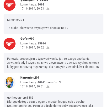
komentarzy:
3098
17.10.2014, 20:53
Kanonier204
To słabo, ale ważne zwycięstwo chociaż te 1-0..
Gofer999
komentarzy:
15916
17.10.2014, 20:52
Panowie, proponuję nie typować wyniku jutrzejszego spotkania,
zawsze kiedy liczycie na łatwe zwyięstwo to zawsze wychodzi mecz
który jest straszną męczarnią i dla naszych zawodników i dla nas. xD
Kanonier204
komentarzy:
40621
newsów:
3
17.10.2014, 20:51
gotthegunners1886
Dlatego do tego czasu ogarne master league sobie troche
Nottingham Forest. Pozniej odpale demo zeby zobaczyc co i jak i