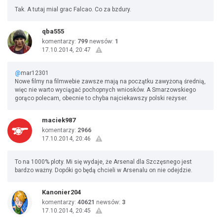
Tak. A tutaj mial grac Falcao. Co za bzdury.
qba555
komentarzy:
799
newsów:
1
17.10.2014, 20:47
@
mar12301
Nowe filmy na filmwebie zawsze mają na początku zawyżoną średnią,
więc nie warto wyciągać pochopnych wniosków. A Smarzowskiego
gorąco polecam, obecnie to chyba najciekawszy polski reżyser.
maciek987
komentarzy:
2966
17.10.2014, 20:46
To na 1000% ploty. Mi się wydaje, że Arsenal dla Szczęsnego jest
bardzo ważny. Dopóki go będą chcieli w Arsenalu on nie odejdzie.
Kanonier204
komentarzy:
40621
newsów:
3
17.10.2014, 20:45