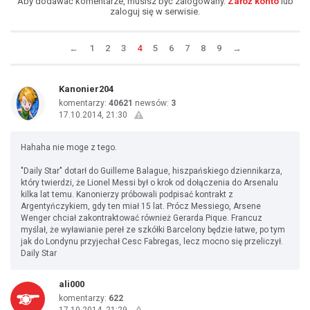
Aby dodawać komentarze, musisz być zalogowany.
Załóż konto
lub
zaloguj się w serwisie.
←
1
2
3
4
5
6
7
8
9
→
Kanonier204
komentarzy:
40621
newsów:
3
17.10.2014, 21:30
Hahaha nie moge z tego.
"Daily Star" dotarł do Guilleme Balague, hiszpańskiego dziennikarza,
który twierdzi, że Lionel Messi był o krok od dołączenia do Arsenalu
kilka lat temu. Kanonierzy próbowali podpisać kontrakt z
Argentyńczykiem, gdy ten miał 15 lat. Prócz Messiego, Arsene
Wenger chciał zakontraktować również Gerarda Pique. Francuz
myślał, że wyławianie pereł ze szkółki Barcelony będzie łatwe, po tym
jak do Londynu przyjechał Cesc Fabregas, lecz mocno się przeliczył.
Daily Star
ali000
komentarzy:
622