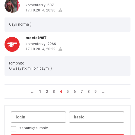
komentarzy:
507
17.10.2014, 20:30
Czyli norma ;)
maciek987
komentarzy:
2966
17.10.2014, 20:29
tomonito
O wszystkim i o niczym :)
←
1
2
3
4
5
6
7
8
9
→
Uda
1
2
3
4
5
6
7
zapamiętaj mnie
8
9
10