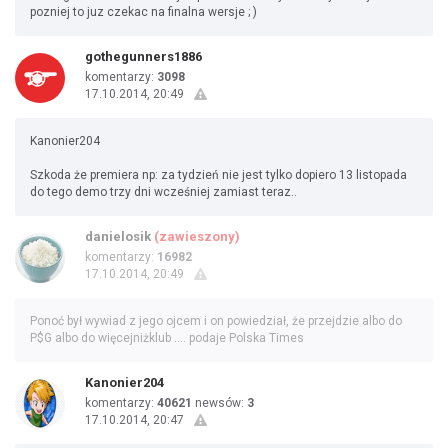
pozniej to juz czekac na finalna wersje ; )
gothegunners1886
komentarzy:
3098
17.10.2014, 20:49
Kanonier204
Szkoda że premiera np: za tydzień nie jest tylko dopiero 13 listopada
do tego demo trzy dni wcześniej zamiast teraz..
danielosik
(zawieszony)
komentarzy:
16982
17.10.2014, 20:49
Ponoć był wywiad z jego ojcem i on powiedział, że przejdzie albo do
P$G albo do więcejniżklub .... podaje Polska Times
Kanonier204
komentarzy:
40621
newsów:
3
17.10.2014, 20:47