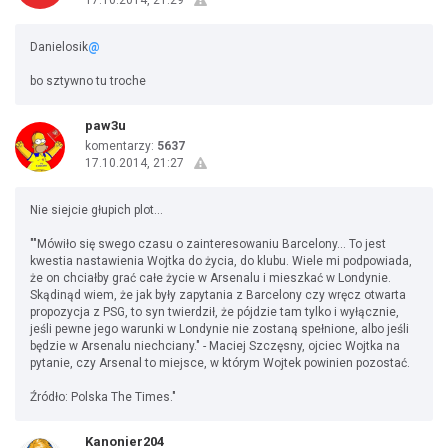
17.10.2014, 21:29
Danielosik
@
bo sztywno tu troche
paw3u
komentarzy:
5637
17.10.2014, 21:27
Nie siejcie głupich plot...
""Mówiło się swego czasu o zainteresowaniu Barcelony... To jest
kwestia nastawienia Wojtka do życia, do klubu. Wiele mi podpowiada,
że on chciałby grać całe życie w Arsenalu i mieszkać w Londynie.
Skądinąd wiem, że jak były zapytania z Barcelony czy wręcz otwarta
propozycja z PSG, to syn twierdził, że pójdzie tam tylko i wyłącznie,
jeśli pewne jego warunki w Londynie nie zostaną spełnione, albo jeśli
będzie w Arsenalu niechciany." - Maciej Szczęsny, ojciec Wojtka na
pytanie, czy Arsenal to miejsce, w którym Wojtek powinien pozostać.
Źródło: Polska The Times."
Kanonier204