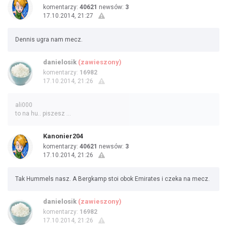
komentarzy:
40621
newsów:
3
17.10.2014, 21:27
Dennis ugra nam mecz.
danielosik
(zawieszony)
komentarzy:
16982
17.10.2014, 21:26
ali000
to na hu.. piszesz ...
Kanonier204
komentarzy:
40621
newsów:
3
17.10.2014, 21:26
Tak Hummels nasz. A Bergkamp stoi obok Emirates i czeka na mecz.
danielosik
(zawieszony)
komentarzy:
16982
17.10.2014, 21:26