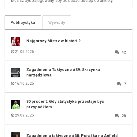
Musisz być zalogowany, aby posiadać dostęp do ankiety.
61
100
101
102
103
104
105
106
Publicystyka
Wywiady
107
108
109
110
111
112
Najgorszy Mistrz w historii?
113
114
115
116
21.05.2026
42
117
118
119
120
121
122
123
Zagadnienia Taktyczne #39: Skrzynka
124
125
narzędziowa
126
127
128
16.10.2025
7
129
130
131
80 procent: Gdy statystyka przestaje być
przypadkiem
29.09.2025
28
Zagadnienia taktyczne #38: Porażka na Anfield