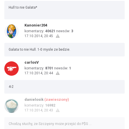
Hull to nie Galata*
Kanonier204
komentarzy:
40621
newsów:
3
17.10.2014, 20:45
Galata to nie Hull. 1-0 mysle ze bedzie.
carlosV
komentarzy:
8701
newsów:
1
17.10.2014, 20:44
4-2
danielosik
(zawieszony)
komentarzy:
16982
17.10.2014, 20:43
Chodzą słuchy, że Szczęsny może przejść do P$G ...