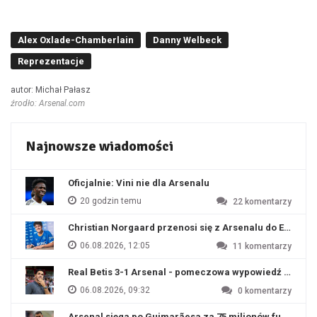
Alex Oxlade-Chamberlain
Danny Welbeck
Reprezentacje
autor: Michał Pałasz
źrodło: Arsenal.com
Najnowsze wiadomości
Oficjalnie: Vini nie dla Arsenalu
20 godzin temu
22
komentarzy
Christian Norgaard przenosi się z Arsenalu do Everton
06.08.2026, 12:05
11
komentarzy
Real Betis 3-1 Arsenal - pomeczowa wypowiedź Artety
06.08.2026, 09:32
0
komentarzy
Arsenal sięga po Guimarãesa za 75 milionów funtów