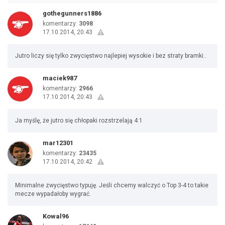
gothegunners1886
komentarzy:
3098
17.10.2014, 20:43
Jutro liczy się tylko zwycięstwo najlepiej wysokie i bez straty bramki..
maciek987
komentarzy:
2966
17.10.2014, 20:43
Ja myślę, że jutro się chłopaki rozstrzelają 4:1
mar12301
komentarzy:
23435
17.10.2014, 20:42
Minimalne zwycięstwo typuję. Jeśli chcemy walczyć o Top 3-4 to takie
mecze wypadałoby wygrać.
Kowal96