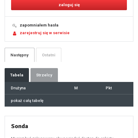
11
12
13
14
15
16
17
18
19
zapomniałem hasła
20
21
zarejestruj się w serwisie
22
23
24
25
26
27
28
29
Następny
Ostatni
30
31
32
33
34
35
36
37
Tabela
Strzelcy
38
39
40
41
Drużyna
M
Pkt
42
43
44
45
46
pokaż całą tabelę
47
48
49
50
51
52
53
54
55
Sonda
56
57
58
59
60