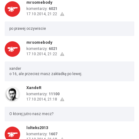
mrsomebody
komentarzy:
6021
17.10.2014, 21:22
po prawej oczywiscie
mrsomebody
komentarzy:
6021
17.10.2014, 21:22
xander
o 16, ale przecież masz zakładkę po lewej.
XandeR
komentarzy:
11100
17.10.2014, 21:18
O ktorej jutro nasz mecz?
lolteks2013
komentarzy:
1607