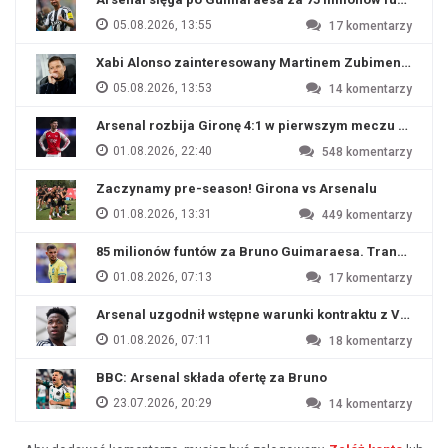
05.08.2026, 13:55
17
komentarzy
Xabi Alonso zainteresowany Martinem Zubimendim
05.08.2026, 13:53
14
komentarzy
Arsenal rozbija Gironę 4:1 w pierwszym meczu przyg
01.08.2026, 22:40
548
komentarzy
Zaczynamy pre-season! Girona vs Arsenalu
01.08.2026, 13:31
449
komentarzy
85 milionów funtów za Bruno Guimaraesa. Transfer na o
01.08.2026, 07:13
17
komentarzy
Arsenal uzgodnił wstępne warunki kontraktu z Viniciu
01.08.2026, 07:11
18
komentarzy
BBC: Arsenal składa ofertę za Bruno
23.07.2026, 20:29
14
komentarzy