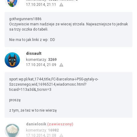
17.10.2014, 21:11
gothegunners1886
Oczywiscie mam nadzieje ze wiecej strzela. Najwazniejsze to jednak
sa trzy oczka do tabeli.
Nie ma to jak linki z wp : DD
dissault
komentarzy:
3269
17.10.2014, 21:09
sport.wp.pl/kat,1744,title,FC-Barcelona-i-PSG-pytaly-o-
Szczesnego,wid,16965214,wiadomosc.html?
ticaid=113a3d&_ticrsn=3
proszę
z tym, że też w to nie wierzę
danielosik
(zawieszony)
komentarzy:
16982
17.10.2014, 21:08