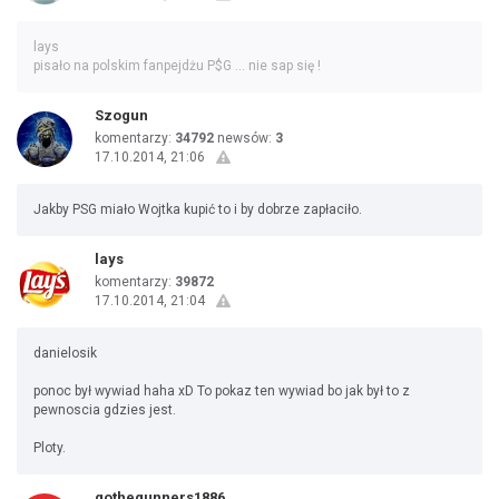
lays
pisało na polskim fanpejdżu P$G ... nie sap się !
Szogun
komentarzy:
34792
newsów:
3
17.10.2014, 21:06
Jakby PSG miało Wojtka kupić to i by dobrze zapłaciło.
lays
komentarzy:
39872
17.10.2014, 21:04
danielosik
ponoc był wywiad haha xD To pokaz ten wywiad bo jak był to z
pewnoscia gdzies jest.
Ploty.
gothegunners1886