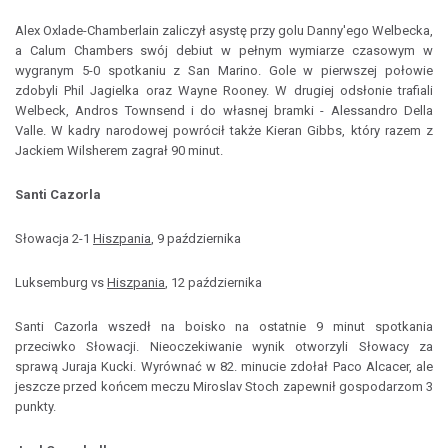
Alex Oxlade-Chamberlain zaliczył asystę przy golu Danny'ego Welbecka,
a Calum Chambers swój debiut w pełnym wymiarze czasowym w
wygranym 5-0 spotkaniu z San Marino. Gole w pierwszej połowie
zdobyli Phil Jagielka oraz Wayne Rooney. W drugiej odsłonie trafiali
Welbeck, Andros Townsend i do własnej bramki - Alessandro Della
Valle. W kadry narodowej powrócił także Kieran Gibbs, który razem z
Jackiem Wilsherem zagrał 90 minut.
Santi Cazorla
Słowacja 2-1
Hiszpania
, 9 października
Luksemburg vs
Hiszpania
, 12 października
Santi Cazorla wszedł na boisko na ostatnie 9 minut spotkania
przeciwko Słowacji. Nieoczekiwanie wynik otworzyli Słowacy za
sprawą Juraja Kucki. Wyrównać w 82. minucie zdołał Paco Alcacer, ale
jeszcze przed końcem meczu Miroslav Stoch zapewnił gospodarzom 3
punkty.