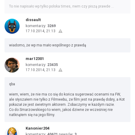
To nie napisało wp tylko polska times, nwm czy piszą prawde ...
dissault
komentarzy:
3269
17.10.2014, 21:13
wiadomo, że wp ma mało wspólnego z prawdą
mar12301
komentarzy:
23435
17.10.2014, 21:13
qba
wiem, wiem, że nie ma co się do końca sugerować ocenami na FW,
ale słyszałem nie tylko z Filmwebu, ze film jest na prawdę dobry, a Kot
pokazał że jest świetnym aktorem. Zobaczymy w każdym razie.
Co do Smarzowskiego to wiem, jakoś dziwne że wcześniej nie
natknąłem się na jego filmy.
Kanonier204
komentarzy:
40621
newsów:
3