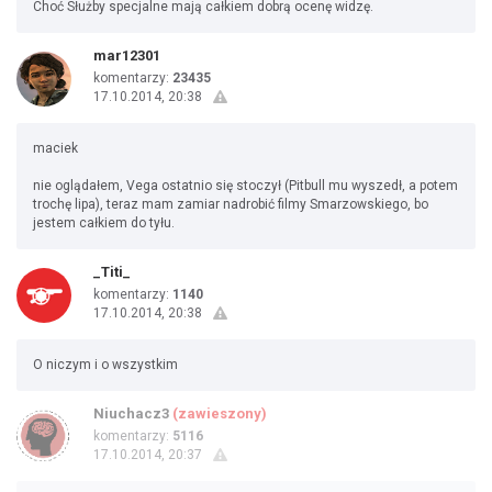
Choć Służby specjalne mają całkiem dobrą ocenę widzę.
mar12301
komentarzy:
23435
17.10.2014, 20:38
maciek
nie oglądałem, Vega ostatnio się stoczył (Pitbull mu wyszedł, a potem
trochę lipa), teraz mam zamiar nadrobić filmy Smarzowskiego, bo
jestem całkiem do tyłu.
_Titi_
komentarzy:
1140
17.10.2014, 20:38
O niczym i o wszystkim
Niuchacz3
(zawieszony)
komentarzy:
5116
17.10.2014, 20:37