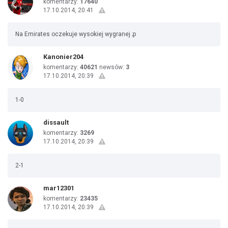
komentarzy:
17640
17.10.2014, 20:41
Na Emirates oczekuje wysokiej wygranej ;p
Kanonier204
komentarzy:
40621
newsów:
3
17.10.2014, 20:39
1-0
dissault
komentarzy:
3269
17.10.2014, 20:39
2-1
mar12301
komentarzy:
23435
17.10.2014, 20:39