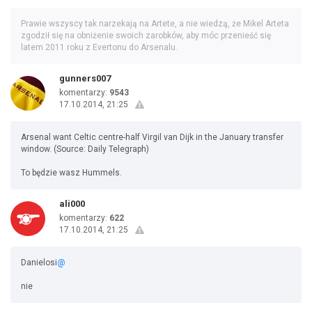
Prawie wszyscy tak narzekają na Artete, a nie wiedzą, że Mikel Arteta
zgodził się na obniżenie swoich zarobków, aby móc przenieść się
latem 2011 roku z Evertonu do Arsenalu.
gunners007
komentarzy:
9543
17.10.2014, 21:25
Arsenal want Celtic centre-half Virgil van Dijk in the January transfer
window. (Source: Daily Telegraph)
To będzie wasz Hummels.
ali000
komentarzy:
622
17.10.2014, 21:25
Danielosi
@
nie