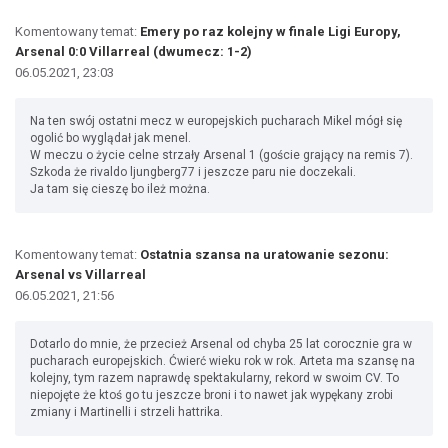
Komentowany temat:
Emery po raz kolejny w finale Ligi Europy,
Arsenal 0:0 Villarreal (dwumecz: 1-2)
06.05.2021, 23:03
Na ten swój ostatni mecz w europejskich pucharach Mikel mógł się
ogolić bo wyglądał jak menel.
W meczu o życie celne strzały Arsenal 1 (goście grający na remis 7).
Szkoda że rivaldo ljungberg77 i jeszcze paru nie doczekali.
Ja tam się cieszę bo ileż można.
Komentowany temat:
Ostatnia szansa na uratowanie sezonu:
Arsenal vs Villarreal
06.05.2021, 21:56
Dotarlo do mnie, że przecież Arsenal od chyba 25 lat corocznie gra w
pucharach europejskich. Ćwierć wieku rok w rok. Arteta ma szansę na
kolejny, tym razem naprawdę spektakularny, rekord w swoim CV. To
niepojęte że ktoś go tu jeszcze broni i to nawet jak wypękany zrobi
zmiany i Martinelli i strzeli hattrika.