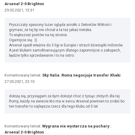
Arsenal 2-0 Brighton
29.05.2021, 13:31
Pryszczaty spasiony luzer ogląda aniołki z Sekretów Wiktorii i
grymasi, że tej by nie chciał a ta też jakaś nietaka.
To większość postów na tej stronie.
Ogarnijcie się. :))
Arsenal spadł właśnie do 3 ligi w Europie i stracił dziesiątki milionów.
A jest klubem samofinansującym dlatego zapomnijcie o zakupach,
będzie tylko sprzedawanie i to na ostro.
Komentowany temat:
Sky Italia: Roma negocjuje transfer Xhaki
27.05.2021, 23:10
dołożę się, przysięgam że bym dołożył choć z tysiąc złotych dla tej
Romy, każdy na świecie kto ma w sercu Arsenal powinien to zrobić bo
ten transfer to najlepsza rzecz dla tego klubu od 5 lat
Komentowany temat:
Wygrana nie wystarcza na puchary:
Arsenal 2-0 Brighton