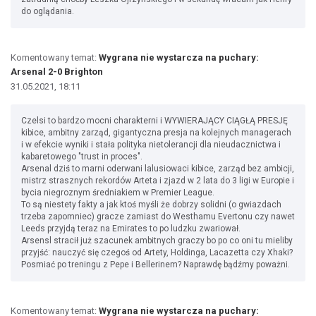
do oglądania.
Komentowany temat:
Wygrana nie wystarcza na puchary:
Arsenal 2-0 Brighton
31.05.2021, 18:11
Czelsi to bardzo mocni charakterni i WYWIERAJĄCY CIĄGŁĄ PRESJĘ
kibice, ambitny zarząd, gigantyczna presja na kolejnych managerach
i w efekcie wyniki i stała polityka nietolerancji dla nieudacznictwa i
kabaretowego "trust in proces".
Arsenal dziś to marni oderwani lalusiowaci kibice, zarząd bez ambicji,
mistrz strasznych rekordów Arteta i zjazd w 2 lata do 3 ligi w Europie i
bycia niegroznym średniakiem w Premier League.
To są niestety fakty a jak ktoś myśli że dobrzy solidni (o gwiazdach
trzeba zapomniec) gracze zamiast do Westhamu Evertonu czy nawet
Leeds przyjdą teraz na Emirates to po ludzku zwariował.
Arsensl stracił już szacunek ambitnych graczy bo po co oni tu mieliby
przyjść: nauczyć się czegoś od Artety, Holdinga, Lacazetta czy Xhaki?
Posmiać po treningu z Pepe i Bellerinem? Naprawdę bądźmy poważni.
Komentowany temat:
Wygrana nie wystarcza na puchary: