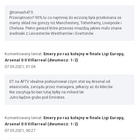
@tomash473:
Przeciętności? 90% tu co najmniej do wczoraj była przekonana że
mamy sklad nie gorszy niż Manchestery, Tottenhamy, Liverpoole i
Chelsea. Pełno gwiazd które przecież miażdżą jakies malo znane
średniaki z Leicesterów Westhamów i Evertonów.
Komentowany temat:
Emery po raz kolejny w finale Ligi Europy,
Arsenal 0:0 Villarreal (dwumecz: 1-2)
07.05.2021, 01:04
DT na AFTV idealnie podsumował czym stał się Arsenal od
właściciela, zarządu przez managera, piłkarzy aż do kibiców.
Nie zacytuję bo ban tutaj byłby na miliard lat.
Jutro będzie grubo pod Emirates.
Komentowany temat:
Emery po raz kolejny w finale Ligi Europy,
Arsenal 0:0 Villarreal (dwumecz: 1-2)
07.05.2021, 00:27