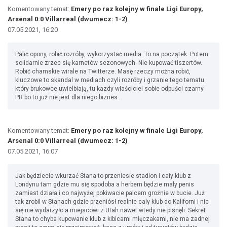
Komentowany temat:
Emery po raz kolejny w finale Ligi Europy,
Arsenal 0:0 Villarreal (dwumecz: 1-2)
07.05.2021, 16:20
Palić opony, robić rozróby, wykorzystać media. To na początek. Potem
solidarnie zrzec się karnetów sezonowych. Nie kupować tiszertów.
Robić chamskie wirale na Twitterze. Masę rzeczy można robić,
kluczowe to skandal w mediach czyli rozróby i grzanie tego tematu
który brukowce uwielbiają, tu kazdy właściciel sobie odpuści czarny
PR bo to już nie jest dla niego biznes.
Komentowany temat:
Emery po raz kolejny w finale Ligi Europy,
Arsenal 0:0 Villarreal (dwumecz: 1-2)
07.05.2021, 16:07
Jak będziecie wkurzać Stana to przeniesie stadion i cały klub z
Londynu tam gdzie mu się spodoba a herbem będzie maly penis
zamiast działa i co najwyżej pokiwacie palcem groźnie w bucie. Już
tak zrobil w Stanach gdzie przeniósł realnie caly klub do Kaliforni i nic
się nie wydarzyło a miejscowi z Utah nawet wtedy nie pisnęli. Sekret
Stana to chyba kupowanie klub z kibicami mięczakami, nie ma zadnej