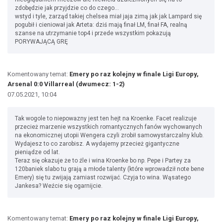
zdobędzie jak przyjdzie co do czego...
wstyd i tyle, zarząd takiej chelsea miał jaja zimą jak jak Lampard się
pogubił i cieniował jak Arteta: dziś mają finał LM, finał FA, realną
szanse na utrzymanie top4 i przede wszystkim pokazują
PORYWAJĄCĄ GRĘ
Komentowany temat:
Emery po raz kolejny w finale Ligi Europy,
Arsenal 0:0 Villarreal (dwumecz: 1-2)
07.05.2021, 10:04
Tak wogole to niepowazny jest ten hejt na Kroenke. Facet realizuje
przecież marzenie wszystkich romantycznych fanów wychowanych
na ekonomicznej utopii Wengera czyli zrobił samowystarczalny klub.
Wydajesz to co zarobisz. A wydajemy przecież gigantyczne
pieniądze od lat.
Teraz się okazuje że to źle i wina Kroenke bo np. Pepe i Partey za
120baniek slabo tu grają a młode talenty (które wprowadził note bene
Emery) się tu zwijają zamiast rozwijać. Czyja to wina. Wąsatego
Jankesa? Weźcie się ogarnijcie.
Komentowany temat:
Emery po raz kolejny w finale Ligi Europy,