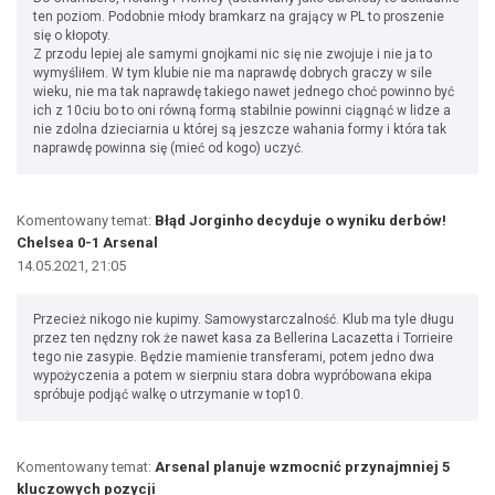
ten poziom. Podobnie młody bramkarz na grający w PL to proszenie
się o kłopoty.
Z przodu lepiej ale samymi gnojkami nic się nie zwojuje i nie ja to
wymyśliłem. W tym klubie nie ma naprawdę dobrych graczy w sile
wieku, nie ma tak naprawdę takiego nawet jednego choć powinno być
ich z 10ciu bo to oni równą formą stabilnie powinni ciągnąć w lidze a
nie zdolna dzieciarnia u której są jeszcze wahania formy i która tak
naprawdę powinna się (mieć od kogo) uczyć.
Komentowany temat:
Błąd Jorginho decyduje o wyniku derbów!
Chelsea 0-1 Arsenal
14.05.2021, 21:05
Przecież nikogo nie kupimy. Samowystarczalność. Klub ma tyle długu
przez ten nędzny rok że nawet kasa za Bellerina Lacazetta i Torrieire
tego nie zasypie. Będzie mamienie transferami, potem jedno dwa
wypożyczenia a potem w sierpniu stara dobra wypróbowana ekipa
spróbuje podjąć walkę o utrzymanie w top10.
Komentowany temat:
Arsenal planuje wzmocnić przynajmniej 5
kluczowych pozycji