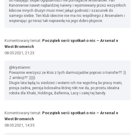
bo nabijając słupki oglądalności nie pomagacie Arsenalowi. Fan
Kanonierow nawet najbardziej naiwny i wyśmiewany przez wszystkich
kibicow innych drużyn musi mieć jakąś godność i szacunek do
samego siebie. Ten klub obecnie nie ma nic wspólnego z Arsenalem i
wspierając go teraz tak naprawdę na jego dobro plujecie.
Komentowany temat:
Początek serii spotkań o nic – Arsenal v
West Bromwich
08.05.2021, 21:23
@krystiannn:
Poważnie wierzysz że ktoś z tych darmozjadów poprosi o transfer?? :))
Z ambicji?? :)))))
Długie lata będą tu siedzieć i wołami ich nie wypchną bo pracy mało,
presja żadna, pensja kolosalna której nikt nie da, po prostu idealna
robota dla Xhaki, Holdinga, Bellerina, Lacy i całej tej bandy.
Komentowany temat:
Początek serii spotkań o nic – Arsenal v
West Bromwich
08.05.2021, 14:35