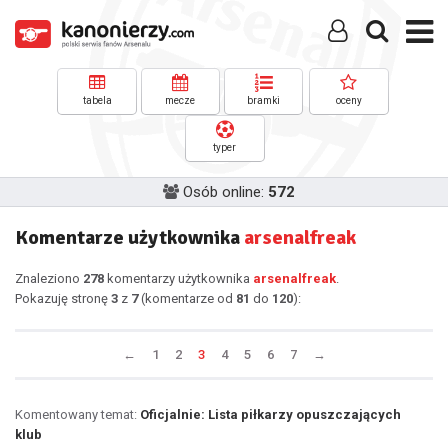
tabela
mecze
bramki
oceny
typer
Osób online:
572
Komentarze użytkownika
arsenalfreak
Znaleziono
278
komentarzy użytkownika
arsenalfreak
.
Pokazuję stronę
3
z
7
(komentarze od
81
do
120
):
←
1
2
3
4
5
6
7
→
Komentowany temat:
Oficjalnie: Lista piłkarzy opuszczających
klub