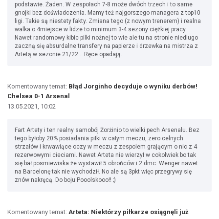
podstawie. Żaden. W zespołach 7-8 może dwóch trzech i to same
gnojki bez doświadczenia. Mamy też najgorszego managera z top10
ligi. Takie są niestety fakty. Zmiana tego (z nowym trenerem) i realna
walka o 4miejsce w lidze to minimum 3-4 sezony ciężkiej pracy.
Nawet randomowy kibic pilki nożnej to wie ale tu na stronie niedlugo
zaczną się absurdalne transfery na papierze i drzewka na mistrza z
Artetą w sezonie 21/22... Ręce opadają.
Komentowany temat:
Błąd Jorginho decyduje o wyniku derbów!
Chelsea 0-1 Arsenal
13.05.2021, 10:02
Fart Artety i ten realny samobój Żorżinio to wielki pech Arsenalu. Bez
tego byłoby 20% posiadania piłki w całym meczu, zero celnych
strzałów i krwawiące oczy w meczu z zespolem grającym o nic z 4
rezerwowymi cieciami. Nawet Arteta nie wierzył w cokolwiek bo tak
się bał posmiewiska że wystawił 5 obrońców i 2 dmc. Wenger nawet
na Barcelonę tak nie wychodził. No ale są 3pkt więc przegrywy się
znów nakręcą. Do boju Pooolskooo!! ;)
Komentowany temat:
Arteta: Niektórzy piłkarze osiągnęli już