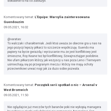
dokladnie to na co zasłużyli.
Komentowany temat:
L’Equipe: Marsylia zainteresowana
Guendouzim
09.05.2021, 16:02
@varatas:
To walczak i charakterniak. Jeśli ktoś uważa że obecnie gra u nas na
jego pozycji lepszy piłkarz to szczerze współczuję. Guendo ma
papiery na bycie gwiazdą i wyrzucanie mu że jest konfliktowy jest
śmieszne, Roy Keane też był konfliktowy, Szwajnsztajger podobnie.
Nie ufam piłkarzom którzy jak wszyscy u nas poza Leno i Tierneyem
uśmiechają się po przegranym meczu i którzy nie mają ochoty
przeciwnikowi urwać nogi jak za dużo sobie pozwala.
Komentowany temat:
Początek serii spotkań o nic – Arsenal v
West Bromwich
09.05.2021, 11:50
Nie oglądajcie już meczów tych baranów poki nie wykopią managera