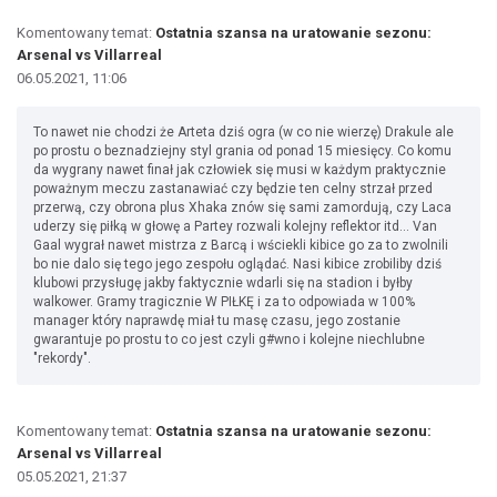
Komentowany temat:
Ostatnia szansa na uratowanie sezonu:
Arsenal vs Villarreal
06.05.2021, 11:06
To nawet nie chodzi że Arteta dziś ogra (w co nie wierzę) Drakule ale
po prostu o beznadziejny styl grania od ponad 15 miesięcy. Co komu
da wygrany nawet finał jak człowiek się musi w każdym praktycznie
poważnym meczu zastanawiać czy będzie ten celny strzał przed
przerwą, czy obrona plus Xhaka znów się sami zamordują, czy Laca
uderzy się piłką w głowę a Partey rozwali kolejny reflektor itd... Van
Gaal wygrał nawet mistrza z Barcą i wściekli kibice go za to zwolnili
bo nie dalo się tego jego zespołu oglądać. Nasi kibice zrobiliby dziś
klubowi przysługę jakby faktycznie wdarli się na stadion i byłby
walkower. Gramy tragicznie W PIŁKĘ i za to odpowiada w 100%
manager który naprawdę miał tu masę czasu, jego zostanie
gwarantuje po prostu to co jest czyli g#wno i kolejne niechlubne
"rekordy".
Komentowany temat:
Ostatnia szansa na uratowanie sezonu:
Arsenal vs Villarreal
05.05.2021, 21:37