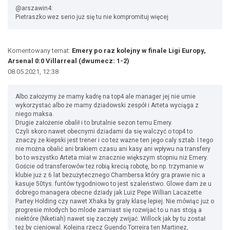
@arszawin4:
Pietraszko wez serio już się tu nie kompromituj więcej
Komentowany temat:
Emery po raz kolejny w finale Ligi Europy,
Arsenal 0:0 Villarreal (dwumecz: 1-2)
08.05.2021, 12:38
Albo założymy że mamy kadrę na top4 ale manager jej nie umie
wykorzystać albo że mamy dziadowski zespół i Arteta wyciąga z
niego maksa.
Drugie założenie obalił i to brutalnie sezon temu Emery.
Czyli skoro nawet obecnymi dziadami da się walczyć o top4 to
znaczy że kiepski jest trener i co też ważne ten jego caly sztab. I tego
nie można obalić ani brakiem czasu ani kasy ani wpływu na transfery
bo to wszystko Arteta miał w znacznie większym stopniu niż Emery.
Goście od transferowów też robią krecią robotę, bo np. trzymanie w
klubie już z 6 lat bezużytecznego Chambersa który gra prawie nic a
kasuje 50tys. funtów tygodniowo to jest szaleństwo. Glowe dam że u
dobrego managera obecne dziady jak Luiz Pepe Willian Lacazette
Partey Holding czy nawet Xhaka by grały klasę lepiej. Nie mówiąc już o
progresie młodych bo mlode zamiast się rozwijać to u nas stoją a
niektóre (Nketiah) nawet się zaczęły zwijać. Willock jak by tu został
też by cieniowal. Kolejna rzecz Guendo Torreira ten Martinez,