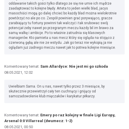
oddawanie takich gości tylko dlatego że się nie umie ich mądrze
zaadaptować to kolejne błędy. Arteta to jeden wielki blad, jacys
masochiści mogą go dalej chcieć bo każdy blad można wielokrotnie
powtórzyć no ale po co. Zespół powinien grać porywająco, gracze
zarabiający tu fortuny powinni tak walczyć i tak srubowac swój
potencjał żeby nawet po przegranym meczu kazdy bil im brawo za
samą walkę i ambicje. Po to właśnie zatrudnia się klasowych
managerów. Kto pamieta u nas mecz który się ogląda na stojąco z
czerwoną gębą ale nie ze wstydu. Jak go teraz nie wykopią ja nie
oglądam już żadnego meczu nawet jak to potrwa kolejne miesiące.
Komentowany temat:
Sam Allardyce: Nie jest mi go szkoda
08.05.2021, 12:02
Uwielbiam Sama. On u nas, nawet tylko przez 3 miesiące, by
skutecznie przewietrzył cały ten cuchnący i gnijący od
samozadowolenie klub mięczaków i karykatur piłkarzy.
Komentowany temat:
Emery po raz kolejny w finale Ligi Europy,
Arsenal 0:0 Villarreal (dwumecz: 1-2)
08.05.2021, 00:50