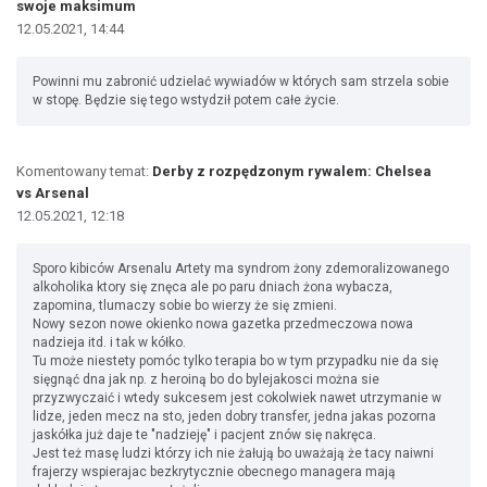
swoje maksimum
12.05.2021, 14:44
Powinni mu zabronić udzielać wywiadów w których sam strzela sobie
w stopę. Będzie się tego wstydził potem całe życie.
Komentowany temat:
Derby z rozpędzonym rywalem: Chelsea
vs Arsenal
12.05.2021, 12:18
Sporo kibiców Arsenalu Artety ma syndrom żony zdemoralizowanego
alkoholika ktory się znęca ale po paru dniach żona wybacza,
zapomina, tlumaczy sobie bo wierzy że się zmieni.
Nowy sezon nowe okienko nowa gazetka przedmeczowa nowa
nadzieja itd. i tak w kółko.
Tu może niestety pomóc tylko terapia bo w tym przypadku nie da się
sięgnąć dna jak np. z heroiną bo do bylejakosci można sie
przyzwyczaić i wtedy sukcesem jest cokolwiek nawet utrzymanie w
lidze, jeden mecz na sto, jeden dobry transfer, jedna jakas pozorna
jaskółka już daje te "nadzieję" i pacjent znów się nakręca.
Jest też masę ludzi którzy ich nie żałują bo uważają że tacy naiwni
frajerzy wspierajac bezkrytycznie obecnego managera mają