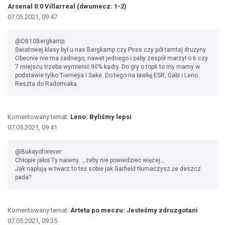
Arsenal 0:0 Villarreal (dwumecz: 1-2)
07.05.2021, 09:47
@DB10Bergkamp:
Światowej klasy był u nas Bergkamp czy Pires czy pół tamtej drużyny.
Obecnie nie ma żadnego, nawet jednego i żeby zespół marzył o 6 czy
7 miejscu trzeba wymienić 90% kadry. Do gry o top6 to my mamy w
podstawie tylko Tierneya i Sake. Do tego na ławkę ESR, Gabi i Leno.
Reszta do Radomiaka.
Komentowany temat:
Leno: Byliśmy lepsi
07.05.2021, 09:41
@Bukayoforever:
Chłopie jakiś Ty naiwny..., żeby nie powiedzieć więcej...
Jak naplują w twarz to też sobie jak Garfield tłumaczysz że deszcz
pada?
Komentowany temat:
Arteta po meczu: Jesteśmy zdruzgotani
07.05.2021, 09:35