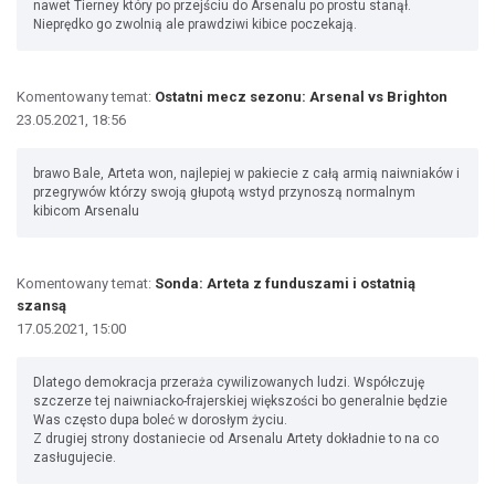
nawet Tierney który po przejściu do Arsenalu po prostu stanął.
Nieprędko go zwolnią ale prawdziwi kibice poczekają.
Komentowany temat:
Ostatni mecz sezonu: Arsenal vs Brighton
23.05.2021, 18:56
brawo Bale, Arteta won, najlepiej w pakiecie z całą armią naiwniaków i
przegrywów którzy swoją głupotą wstyd przynoszą normalnym
kibicom Arsenalu
Komentowany temat:
Sonda: Arteta z funduszami i ostatnią
szansą
17.05.2021, 15:00
Dlatego demokracja przeraża cywilizowanych ludzi. Współczuję
szczerze tej naiwniacko-frajerskiej większości bo generalnie będzie
Was często dupa boleć w dorosłym życiu.
Z drugiej strony dostaniecie od Arsenalu Artety dokładnie to na co
zasługujecie.