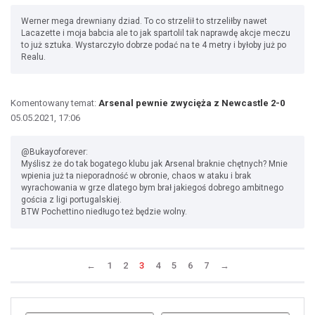
Werner mega drewniany dziad. To co strzelił to strzeliłby nawet
Lacazette i moja babcia ale to jak spartolil tak naprawdę akcje meczu
to już sztuka. Wystarczyło dobrze podać na te 4 metry i byłoby już po
Realu.
Komentowany temat:
Arsenal pewnie zwycięża z Newcastle 2-0
05.05.2021, 17:06
@Bukayoforever:
Myślisz że do tak bogatego klubu jak Arsenal braknie chętnych? Mnie
wpienia już ta nieporadność w obronie, chaos w ataku i brak
wyrachowania w grze dlatego bym brał jakiegoś dobrego ambitnego
gościa z ligi portugalskiej.
BTW Pochettino niedługo też będzie wolny.
←
1
2
3
4
5
6
7
→
Uda
1
2