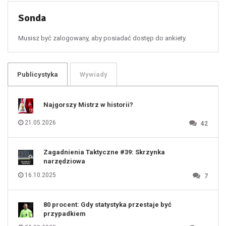
53
54
55
Sonda
56
57
58
59
60
Musisz być zalogowany, aby posiadać dostęp do ankiety.
61
100
101
102
103
104
105
106
Publicystyka
Wywiady
107
108
109
110
111
112
Najgorszy Mistrz w historii?
113
114
115
116
21.05.2026
42
117
118
119
120
121
122
123
Zagadnienia Taktyczne #39: Skrzynka
124
125
narzędziowa
126
127
128
16.10.2025
7
129
130
131
80 procent: Gdy statystyka przestaje być
przypadkiem