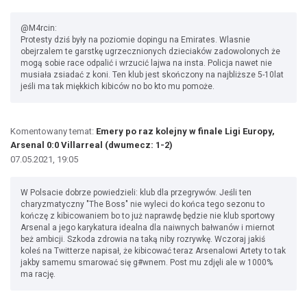
@M4rcin:
Protesty dziś były na poziomie dopingu na Emirates. Wlasnie
obejrzalem te garstkę ugrzecznionych dzieciaków zadowolonych że
mogą sobie race odpalić i wrzucić lajwa na insta. Policja nawet nie
musiała zsiadać z koni. Ten klub jest skończony na najbliższe 5-10lat
jeśli ma tak miękkich kibiców no bo kto mu pomoże.
Komentowany temat:
Emery po raz kolejny w finale Ligi Europy,
Arsenal 0:0 Villarreal (dwumecz: 1-2)
07.05.2021, 19:05
W Polsacie dobrze powiedzieli: klub dla przegrywów. Jeśli ten
charyzmatyczny "The Boss" nie wyleci do końca tego sezonu to
kończę z kibicowaniem bo to już naprawdę będzie nie klub sportowy
Arsenal a jego karykatura idealna dla naiwnych bałwanów i miernot
beż ambicji. Szkoda zdrowia na taką niby rozrywkę. Wczoraj jakiś
koleś na Twitterze napisał, że kibicować teraz Arsenalowi Artety to tak
jakby samemu smarować się g#wnem. Post mu zdjęli ale w 1000%
ma rację.