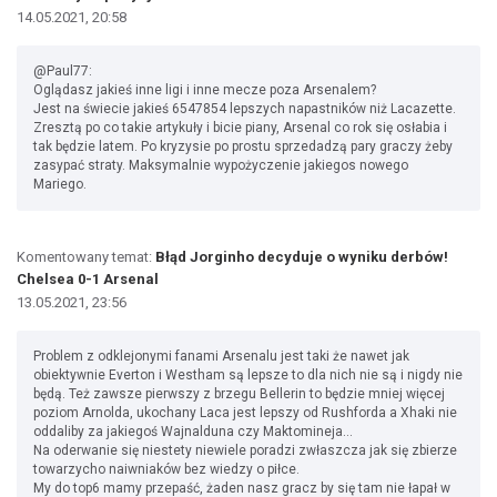
14.05.2021, 20:58
@Paul77:
Oglądasz jakieś inne ligi i inne mecze poza Arsenalem?
Jest na świecie jakieś 6547854 lepszych napastników niż Lacazette.
Zresztą po co takie artykuły i bicie piany, Arsenal co rok się osłabia i
tak będzie latem. Po kryzysie po prostu sprzedadzą pary graczy żeby
zasypać straty. Maksymalnie wypożyczenie jakiegos nowego
Mariego.
Komentowany temat:
Błąd Jorginho decyduje o wyniku derbów!
Chelsea 0-1 Arsenal
13.05.2021, 23:56
Problem z odklejonymi fanami Arsenalu jest taki że nawet jak
obiektywnie Everton i Westham są lepsze to dla nich nie są i nigdy nie
będą. Też zawsze pierwszy z brzegu Bellerin to będzie mniej więcej
poziom Arnolda, ukochany Laca jest lepszy od Rushforda a Xhaki nie
oddaliby za jakiegoś Wajnalduna czy Maktomineja...
Na oderwanie się niestety niewiele poradzi zwłaszcza jak się zbierze
towarzycho naiwniaków bez wiedzy o piłce.
My do top6 mamy przepaść, żaden nasz gracz by się tam nie łapał w