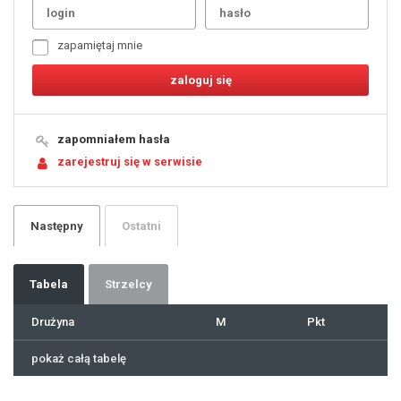
3
4
5
6
7
zapamiętaj mnie
8
9
10
11
12
13
14
15
16
17
18
19
zapomniałem hasła
20
21
zarejestruj się w serwisie
22
23
24
25
26
27
28
29
Następny
Ostatni
30
31
32
33
34
35
36
37
Tabela
Strzelcy
38
39
40
41
Drużyna
M
Pkt
42
43
44
45
46
pokaż całą tabelę
47
48
49
50
51
52