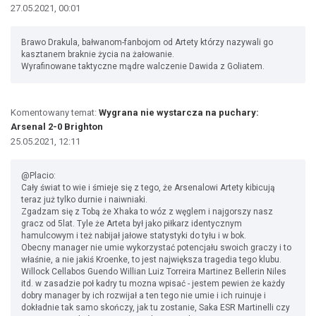
27.05.2021, 00:01
Brawo Drakula, bałwanom-fanbojom od Artety którzy nazywali go
kasztanem braknie życia na żałowanie.
Wyrafinowane taktyczne mądre walczenie Dawida z Goliatem.
Komentowany temat:
Wygrana nie wystarcza na puchary:
Arsenal 2-0 Brighton
25.05.2021, 12:11
@Placio:
Cały świat to wie i śmieje się z tego, że Arsenalowi Artety kibicują
teraz już tylko durnie i naiwniaki.
Zgadzam się z Tobą że Xhaka to wóz z węglem i najgorszy nasz
gracz od 5lat. Tyle że Arteta był jako piłkarz identycznym
hamulcowym i też nabijał jałowe statystyki do tyłu i w bok.
Obecny manager nie umie wykorzystać potencjału swoich graczy i to
właśnie, a nie jakiś Kroenke, to jest największa tragedia tego klubu.
Willock Cellabos Guendo Willian Luiz Torreira Martinez Bellerin Niles
itd. w zasadzie poł kadry tu mozna wpisać - jestem pewien że każdy
dobry manager by ich rozwijał a ten tego nie umie i ich ruinuje i
dokładnie tak samo skończy, jak tu zostanie, Saka ESR Martinelli czy