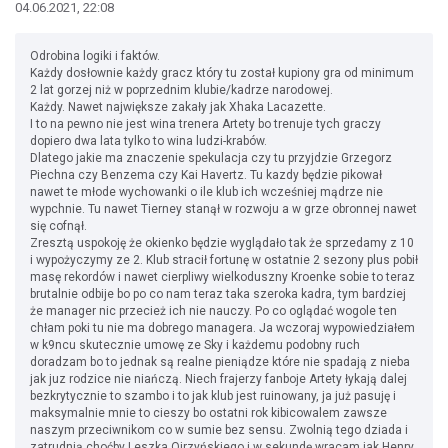
04.06.2021, 22:08
Odrobina logiki i faktów.
Każdy dosłownie każdy gracz który tu został kupiony gra od minimum
2 lat gorzej niż w poprzednim klubie/kadrze narodowej.
Każdy. Nawet największe zakały jak Xhaka Lacazette.
I to na pewno nie jest wina trenera Artety bo trenuje tych graczy
dopiero dwa lata tylko to wina ludzi-krabów.
Dlatego jakie ma znaczenie spekulacja czy tu przyjdzie Grzegorz
Piechna czy Benzema czy Kai Havertz. Tu kazdy będzie pikował
nawet te młode wychowanki o ile klub ich wcześniej mądrze nie
wypchnie. Tu nawet Tierney stanął w rozwoju a w grze obronnej nawet
się cofnął.
Zresztą uspokoję że okienko będzie wyglądało tak że sprzedamy z 10
i wypożyczymy ze 2. Klub stracił fortunę w ostatnie 2 sezony plus pobił
masę rekordów i nawet cierpliwy wielkoduszny Kroenke sobie to teraz
brutalnie odbije bo po co nam teraz taka szeroka kadra, tym bardziej
że manager nic przecież ich nie nauczy. Po co oglądać wogole ten
chłam poki tu nie ma dobrego managera. Ja wczoraj wypowiedziałem
w k9ncu skutecznie umowę ze Sky i każdemu podobny ruch
doradzam bo to jednak są realne pieniądze które nie spadają z nieba
jak juz rodzice nie niańczą. Niech frajerzy fanboje Artety łykają dalej
bezkrytycznie to szambo i to jak klub jest ruinowany, ja już pasuję i
maksymalnie mnie to cieszy bo ostatni rok kibicowalem zawsze
naszym przeciwnikom co w sumie bez sensu. Zwolnią tego dziada i
zatrudnią choćby Leszka Ojrzyńskiego i w sekundę wracam jak Henry