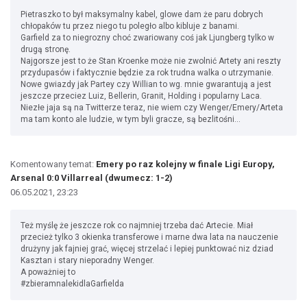
Pietraszko to był maksymalny kabel, glowe dam że paru dobrych
chłopaków tu przez niego tu poległo albo kibluje z banami.
Garfield za to niegrozny choć zwariowany coś jak Ljungberg tylko w
drugą stronę.
Najgorsze jest to że Stan Kroenke może nie zwolnić Artety ani reszty
przydupasów i faktycznie będzie za rok trudna walka o utrzymanie.
Nowe gwiazdy jak Partey czy Willian to wg. mnie gwarantują a jest
jeszcze przeciez Luiz, Bellerin, Granit, Holding i popularny Laca.
Niezłe jaja są na Twitterze teraz, nie wiem czy Wenger/Emery/Arteta
ma tam konto ale ludzie, w tym byli gracze, są bezlitośni...
Komentowany temat:
Emery po raz kolejny w finale Ligi Europy,
Arsenal 0:0 Villarreal (dwumecz: 1-2)
06.05.2021, 23:23
Też myślę że jeszcze rok co najmniej trzeba dać Artecie. Miał
przecież tylko 3 okienka transferowe i marne dwa lata na nauczenie
drużyny jak fajniej grać, więcej strzelać i lepiej punktować niz dziad
Kasztan i stary nieporadny Wenger.
A poważniej to
#zbieramnalekidlaGarfielda