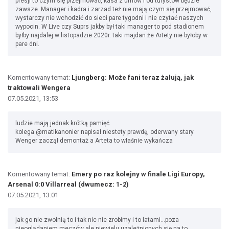
presji to czym się przejmować, kasa z umów i od turystów będzie
zawsze. Manager i kadra i zarzad też nie mają czym się przejmować,
wystarczy nie wchodzić do sieci pare tygodni i nie czytać naszych
wypocin. W Live czy Suprs jakby był taki manager to pod stadionem
byłby najdalej w listopadzie 2020r. taki majdan że Artety nie byłoby w
pare dni.
Komentowany temat:
Ljungberg: Może fani teraz żałują, jak
traktowali Wengera
07.05.2021, 13:53
ludzie mają jednak krótką pamięć
kolega @matikanonier napisał niestety prawdę, oderwany stary
Wenger zaczął demontaż a Arteta to właśnie wykańcza
Komentowany temat:
Emery po raz kolejny w finale Ligi Europy,
Arsenal 0:0 Villarreal (dwumecz: 1-2)
07.05.2021, 13:01
jak go nie zwolnią to i tak nic nie zrobimy i to latami...poza
nieoglądaniem meczów ale niewielu uzależnionych się na to