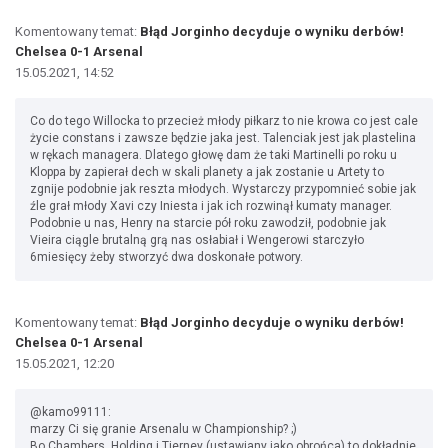
Komentowany temat:
Błąd Jorginho decyduje o wyniku derbów!
Chelsea 0-1 Arsenal
15.05.2021, 14:52
Co do tego Willocka to przecież młody piłkarz to nie krowa co jest cale
życie constans i zawsze będzie jaka jest. Talenciak jest jak plastelina
w rękach managera. Dlatego głowę dam że taki Martinelli po roku u
Kloppa by zapierał dech w skali planety a jak zostanie u Artety to
zgnije podobnie jak reszta młodych. Wystarczy przypomnieć sobie jak
źle grał młody Xavi czy Iniesta i jak ich rozwinął kumaty manager.
Podobnie u nas, Henry na starcie pół roku zawodził, podobnie jak
Vieira ciągle brutalną grą nas osłabiał i Wengerowi starczyło
6miesięcy żeby stworzyć dwa doskonałe potwory.
Komentowany temat:
Błąd Jorginho decyduje o wyniku derbów!
Chelsea 0-1 Arsenal
15.05.2021, 12:20
@kamo99111:
marzy Ci się granie Arsenalu w Championship? ;)
Bo Chambers, Holding i Tierney (ustawiany jako obrońca) to dokładnie