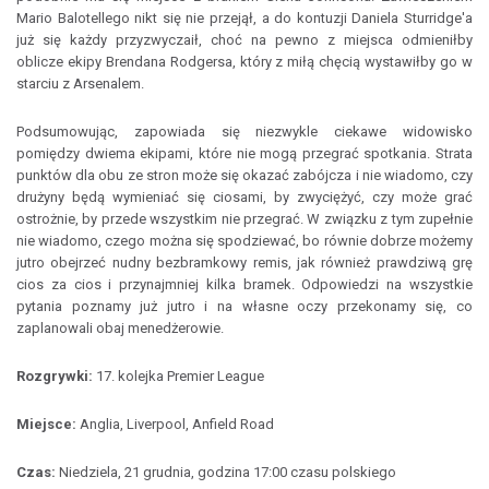
Mario Balotellego nikt się nie przejął, a do kontuzji Daniela Sturridge'a
już się każdy przyzwyczaił, choć na pewno z miejsca odmieniłby
oblicze ekipy Brendana Rodgersa, który z miłą chęcią wystawiłby go w
starciu z Arsenalem.
Podsumowując, zapowiada się niezwykle ciekawe widowisko
pomiędzy dwiema ekipami, które nie mogą przegrać spotkania. Strata
punktów dla obu ze stron może się okazać zabójcza i nie wiadomo, czy
drużyny będą wymieniać się ciosami, by zwyciężyć, czy może grać
ostrożnie, by przede wszystkim nie przegrać. W związku z tym zupełnie
nie wiadomo, czego można się spodziewać, bo równie dobrze możemy
jutro obejrzeć nudny bezbramkowy remis, jak również prawdziwą grę
cios za cios i przynajmniej kilka bramek. Odpowiedzi na wszystkie
pytania poznamy już jutro i na własne oczy przekonamy się, co
zaplanowali obaj menedżerowie.
Rozgrywki:
17. kolejka Premier League
Miejsce:
Anglia, Liverpool, Anfield Road
Czas:
Niedziela, 21 grudnia, godzina 17:00 czasu polskiego