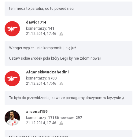
ten mecz to parodia, co tu powiedziec
dawid1714
komentarzy:
141
21.12.2014, 17:46
Wenger wypier... nie kompromituj się już.
Ustaw sobie środek pola który Legii by nie zdominował.
AfganskiMudzahedini
komentarzy:
3700
21.12.2014, 17:46
To było do przewidzenia, zawsze pomagamy drużynom w kryzysie ;)
arsenal159
komentarzy:
17186
newsów:
297
21.12.2014, 17:46