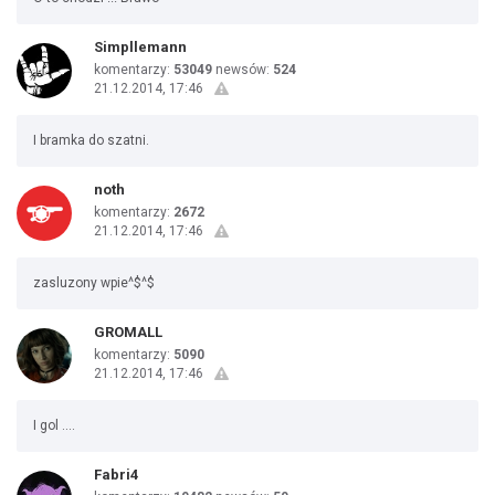
Simpllemann
komentarzy:
53049
newsów:
524
21.12.2014, 17:46
I bramka do szatni.
noth
komentarzy:
2672
21.12.2014, 17:46
zasluzony wpie^$^$
GROMALL
komentarzy:
5090
21.12.2014, 17:46
I gol ....
Fabri4