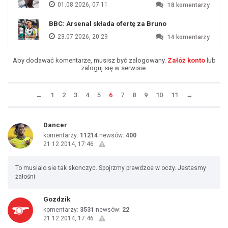
01.08.2026, 07:11
18
komentarzy
BBC: Arsenal składa ofertę za Bruno
23.07.2026, 20:29
14
komentarzy
Aby dodawać komentarze, musisz być zalogowany.
Załóż konto
lub
zaloguj się w serwisie.
←
1
2
3
4
5
6
7
8
9
10
11
→
Dancer
komentarzy:
11214
newsów:
400
21.12.2014, 17:46
To musialo sie tak skonczyc. Spojrzmy prawdzoe w oczy. Jestesmy
żałośni
Gozdzik
komentarzy:
3531
newsów:
22
21.12.2014, 17:46