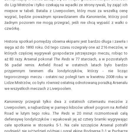
do Ligi Mistrzów i tylko czekają na wpadki ze strony rywali, by zająć ich
miejsce w tabeli. Batalia z Liverpoolem, który musi za wszelką cenę
wygrać, będzie poważnym sprawdzianem dla
Kanonierów
, którzy pod
żadnym pozorem nie mogą przegrać, jeśli nie chcą wypaść z walki o
czwórkę.
Historia spotkań pomiędzy obiema ekipami jest bardzo długa i zawiła i
sięga aż do 1893 roku. Od tego czasu rozegrały one aż 216 meczów, w
których częściej wygrywali gospodarze jutrzejszego meczu, robiąc to
aż 83 razy. Arsenal pokonał
The Reds
w 77 starciach, a w pozostałych
56 padał remis. Anfield Road w ostatnich latach było bardzo
przyjemnym terenem dla londyńczyków, którzy - nie licząc
tegorocznego meczu - ostatni raz polegli tam w kwietniu 2008 roku w
Lidze Mistrzów, co było również ostatnią odnotowaną porażką Arsenalu
we wszystkich meczach z Liverpoolem.
Kanonierzy
przegrali tylko dwa z ostatnich czternastu meczów z
Liverpoolem, a najbardziej w pamięci kibiców utkwił pogrom na Anfield
Road w lutym tego roku.
The Reds
w 20 minut rozmontowali całą
defensywę londyńczyków i wpakowali jej aż cztery bramki wygrywając
całe spotkanie w stosunku 5-1. Na całe szczęście Arsenal potrafił
podnieść się już tydzień później i ograł ekipę Rodgersa 2-1 w Pucharze