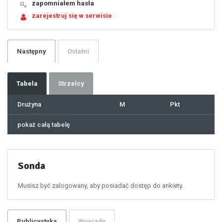
19
zapomniałem hasła
20
21
zarejestruj się w serwisie
22
23
24
25
26
27
28
29
Następny
Ostatni
30
31
32
33
34
35
36
37
Tabela
Strzelcy
38
39
40
41
Drużyna
M
Pkt
42
43
44
45
46
pokaż całą tabelę
47
48
49
50
51
52
53
54
55
Sonda
56
57
58
59
60
Musisz być zalogowany, aby posiadać dostęp do ankiety.
61
100
101
102
103
104
105
106
Publicystyka
Wywiady