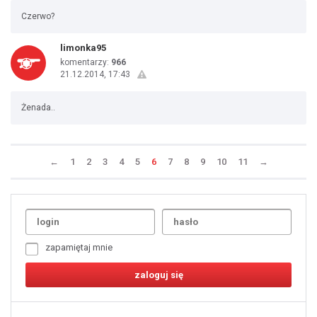
Czerwo?
limonka95
komentarzy:
966
21.12.2014, 17:43
Żenada..
←
1
2
3
4
5
6
7
8
9
10
11
→
Uda
1
2
3
4
5
6
7
zapamiętaj mnie
8
9
10
11
12
13
14
15
16
17
18