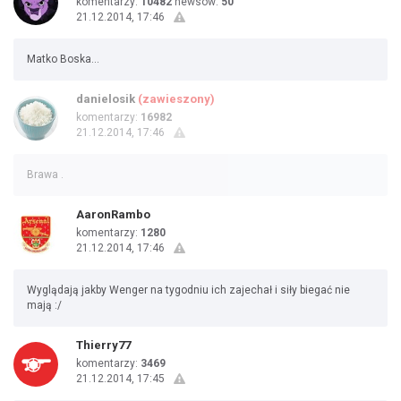
komentarzy:
10482
newsów:
50
21.12.2014, 17:46
Matko Boska...
danielosik
(zawieszony)
komentarzy:
16982
21.12.2014, 17:46
Brawa .
AaronRambo
komentarzy:
1280
21.12.2014, 17:46
Wyglądają jakby Wenger na tygodniu ich zajechał i siły biegać nie
mają :/
Thierry77
komentarzy:
3469
21.12.2014, 17:45