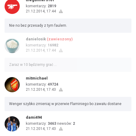
komentarzy:
2819
21.12.2014, 17:44
Nie no bez przesady z tym faulem.
danielosik
(zawieszony)
komentarzy:
16982
21.12.2014, 17:44
Zaraz w 10 będziemy grać ...
mitmichael
komentarzy:
49724
21.12.2014, 17:43
Wenger szybko zmieniaj w przerwie Flaminiego bo zawału dostane
dami494
komentarzy:
3463
newsów:
2
21.12.2014, 17:43