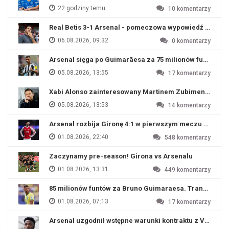
22 godziny temu
10
komentarzy
Real Betis 3-1 Arsenal - pomeczowa wypowiedź Artety
06.08.2026, 09:32
0
komentarzy
Arsenal sięga po Guimarãesa za 75 milionów funtów
05.08.2026, 13:55
17
komentarzy
Xabi Alonso zainteresowany Martinem Zubimendim
05.08.2026, 13:53
14
komentarzy
Arsenal rozbija Gironę 4:1 w pierwszym meczu przyg
01.08.2026, 22:40
548
komentarzy
Zaczynamy pre-season! Girona vs Arsenalu
01.08.2026, 13:31
449
komentarzy
85 milionów funtów za Bruno Guimaraesa. Transfer na o
01.08.2026, 07:13
17
komentarzy
Arsenal uzgodnił wstępne warunki kontraktu z Viniciu