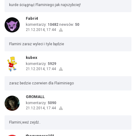
kurde ściągnąć Flaminiego jak najszybciej!
Fabri4
komentarzy:
10482
newsów:
50
21.12.2014, 17:44
Flamini zaraz wyleci i tyle będzie
kubex
komentarzy:
5929
21.12.2014, 17:44
zaraz bedzie czerwien dla Flaiminiego
GROMALL
komentarzy:
5090
21.12.2014, 17:44
Flamini,weź zejdź..
thegunners101