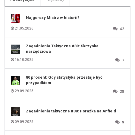
107
108
109
110
111
112
Najgorszy Mistrz w historii?
113
114
115
116
21.05.2026
42
117
118
119
120
121
122
123
Zagadnienia Taktyczne #39: Skrzynka
124
125
narzędziowa
126
127
128
16.10.2025
7
129
130
131
80 procent: Gdy statystyka przestaje być
przypadkiem
29.09.2025
28
Zagadnienia taktyczne #38: Porażka na Anfield
09.09.2025
9