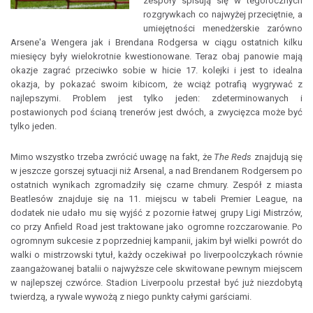
zespoły spisują się w tegorocznych
rozgrywkach co najwyżej przeciętnie, a
umiejętności menedżerskie zarówno
Arsene'a Wengera jak i Brendana Rodgersa w ciągu ostatnich kilku
miesięcy były wielokrotnie kwestionowane. Teraz obaj panowie mają
okazje zagrać przeciwko sobie w hicie 17. kolejki i jest to idealna
okazja, by pokazać swoim kibicom, że wciąż potrafią wygrywać z
najlepszymi. Problem jest tylko jeden: zdeterminowanych i
postawionych pod ścianą trenerów jest dwóch, a zwycięzca może być
tylko jeden.
Mimo wszystko trzeba zwrócić uwagę na fakt, że
The Reds
znajdują się
w jeszcze gorszej sytuacji niż Arsenal, a nad Brendanem Rodgersem po
ostatnich wynikach zgromadziły się czarne chmury. Zespół z miasta
Beatlesów znajduje się na 11. miejscu w tabeli Premier League, na
dodatek nie udało mu się wyjść z pozornie łatwej grupy Ligi Mistrzów,
co przy Anfield Road jest traktowane jako ogromne rozczarowanie. Po
ogromnym sukcesie z poprzedniej kampanii, jakim był wielki powrót do
walki o mistrzowski tytuł, każdy oczekiwał po liverpoolczykach równie
zaangażowanej batalii o najwyższe cele skwitowane pewnym miejscem
w najlepszej czwórce. Stadion Liverpoolu przestał być już niezdobytą
twierdzą, a rywale wywożą z niego punkty całymi garściami.