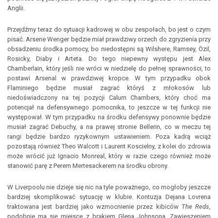
Anglii.
Przejdźmy teraz do sytuacji kadrowej w obu zespołach, bo jest o czym
pisać. Arsene Wenger będzie miał prawdziwy orzech do zgryzienia przy
obsadzeniu środka pomocy, bo niedostępni są Wilshere, Ramsey, Özil,
Rosicky, Diaby i Arteta. Do tego niepewny występu jest Alex
Chamberlain, który jeśli nie wróci w niedzielę do pełnej sprawności, to
postawi Arsenal w prawdziwej kropce. W tym przypadku obok
Flaminiego będzie musiał zagrać któryś z młokosów lub
niedoświadczony na tej pozycji Calum Chambers, który choć ma
potencjał na defensywnego pomocnika, to jeszcze w tej funkcji nie
występował. W tym przypadku na środku defensywy ponownie będzie
musiał zagrać Debuchy, a na prawej stronie Bellerin, co w meczu tej
rangi będzie bardzo ryzykownym ustawieniem. Poza kadrą wciąż
pozostają również Theo Walcott i Laurent Koscielny, z kolei do zdrowia
może wrócić już Ignacio Monreal, który w razie czego również może
stanowić parę z Perem Mertesackerem na środku obrony.
W Liverpoolu nie dzieje się nic na tyle poważnego, co mogłoby jeszcze
bardziej skomplikować sytuację w klubie. Kontuzja Dejana Lovrena
traktowana jest bardziej jako wzmocnienie przez kibiców
The Reds
,
podobnie ma się miejsce z brakiem Glena Johnsona. Zawieszeniem