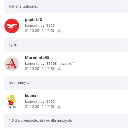
Hahaha, żałosne..
pajdek13
komentarzy:
1507
21.12.2014, 17:45
I gra.
Marcinafc93
komentarzy:
34468
newsów:
1
21.12.2014, 17:45
no i mamy ;p
kubex
komentarzy:
5929
21.12.2014, 17:45
1:0 dla Liverpoolu.. Brawo dla naszych/