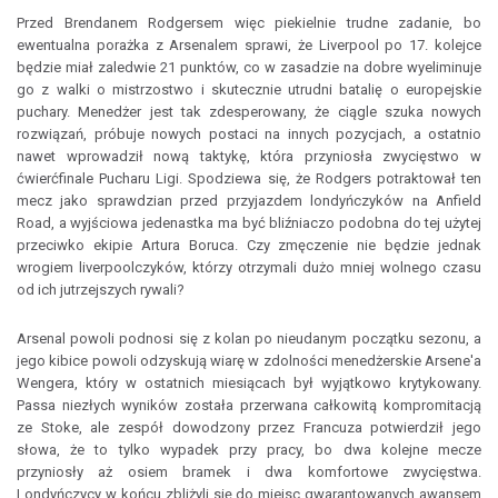
Przed Brendanem Rodgersem więc piekielnie trudne zadanie, bo
ewentualna porażka z Arsenalem sprawi, że Liverpool po 17. kolejce
będzie miał zaledwie 21 punktów, co w zasadzie na dobre wyeliminuje
go z walki o mistrzostwo i skutecznie utrudni batalię o europejskie
puchary. Menedżer jest tak zdesperowany, że ciągle szuka nowych
rozwiązań, próbuje nowych postaci na innych pozycjach, a ostatnio
nawet wprowadził nową taktykę, która przyniosła zwycięstwo w
ćwierćfinale Pucharu Ligi. Spodziewa się, że Rodgers potraktował ten
mecz jako sprawdzian przed przyjazdem londyńczyków na Anfield
Road, a wyjściowa jedenastka ma być bliźniaczo podobna do tej użytej
przeciwko ekipie Artura Boruca. Czy zmęczenie nie będzie jednak
wrogiem liverpoolczyków, którzy otrzymali dużo mniej wolnego czasu
od ich jutrzejszych rywali?
Arsenal powoli podnosi się z kolan po nieudanym początku sezonu, a
jego kibice powoli odzyskują wiarę w zdolności menedżerskie Arsene'a
Wengera, który w ostatnich miesiącach był wyjątkowo krytykowany.
Passa niezłych wyników została przerwana całkowitą kompromitacją
ze Stoke, ale zespół dowodzony przez Francuza potwierdził jego
słowa, że to tylko wypadek przy pracy, bo dwa kolejne mecze
przyniosły aż osiem bramek i dwa komfortowe zwycięstwa.
Londyńczycy w końcu zbliżyli się do miejsc gwarantowanych awansem