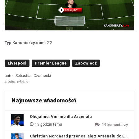
Typ Kanonierzy.com:
2:2
Liverpool
Premier League
Zapowiedź
autor: Sebastian Czarnecki
źrodło: własne
Najnowsze wiadomości
Oficjalnie: Vini nie dla Arsenalu
13 godzin temu
19
komentarzy
Christian Norgaard przenosi się z Arsenalu do Everton