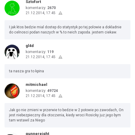
Sztofort
komentarzy:
2670
21.12.2014, 17:45
I jak ktos bedzie mial dostep do statystyk po tej polowie a dokladnie
do celnosci podan naszych w % to neich zapoda. jestem ciekaw.
gl4d
komentarzy:
119
21.12.2014, 17:45
ta nasza gra to kpina
mitmichael
komentarzy:
49724
21.12.2014, 17:45
Jak go nie zmieni w przerwie to bedzie w 2 połowie po zawodach, On
jest niebezpieczny dla otoczenia, kiedy wroci Rosicky juz jego bym
tam wstawil za Niego
gunnereight