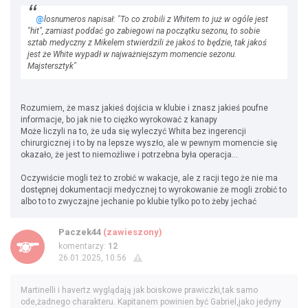
@
losnumeros napisał: "To co zrobili z Whitem to już w ogóle jest
"hit", zamiast poddać go zabiegowi na początku sezonu, to sobie
sztab medyczny z Mikelem stwierdzili że jakoś to będzie, tak jakoś
jest że White wypadł w najważniejszym momencie sezonu.
Majstersztyk"
Rozumiem, że masz jakieś dojścia w klubie i znasz jakieś poufne
informacje, bo jak nie to ciężko wyrokować z kanapy
Może liczyli na to, że uda się wyleczyć Whita bez ingerencji
chirurgicznej i to by na lepsze wyszło, ale w pewnym momencie się
okazało, że jest to niemożliwe i potrzebna była operacja...
Oczywiście mogli też to zrobić w wakacje, ale z racji tego że nie ma
dostępnej dokumentacji medycznej to wyrokowanie że mogli zrobić to
albo to to zwyczajne jechanie po klubie tylko po to żeby jechać
Paczek44
(zawieszony)
komentarzy:
12
26.01.2025, 10:56
Martinelli i havertz wyglądają jak boiskowe prawiczki,tak samo
ode,żadnego charakteru. Kapitanem powinien być Gabriel,jako jedyny