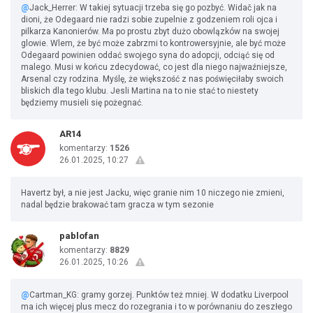
@
Jack_Herrer: W takiej sytuacji trzeba się go pozbyć. Widač jak na
dioni, że Odegaard nie radzi sobie zupelnie z godzeniem roli ojca i
pilkarza Kanonierów. Ma po prostu zbyt dużo obowlązków na swojej
glowie. Wlem, że być może zabrzmi to kontrowersyjnie, ale być może
Odegaard powinien oddać swojego syna do adopcji, odciąć się od
malego. Musi w końcu zdecydować, co jest dla niego najwaźniejsze,
Arsenal czy rodzina. Myślę, że większość z nas poświęciłaby swoich
bliskich dla tego klubu. Jesli Martina na to nie stać to niestety
będziemy musieli się pożegnać.
AR14
komentarzy:
1526
26.01.2025, 10:27
Havertz był, a nie jest Jacku, więc granie nim 10 niczego nie zmieni,
nadal będzie brakować tam gracza w tym sezonie
pablofan
komentarzy:
8829
26.01.2025, 10:26
@
Cartman_KG: gramy gorzej. Punktów też mniej. W dodatku Liverpool
ma ich więcej plus mecz do rozegrania i to w porównaniu do zeszłego