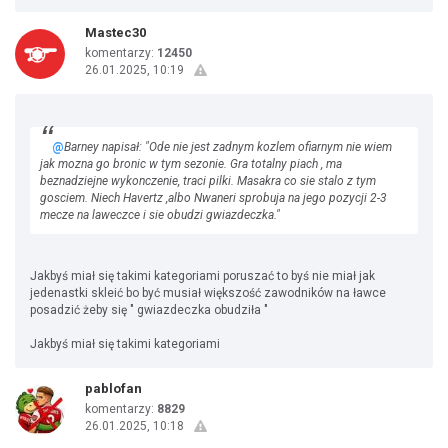
Mastec30
komentarzy:
12450
26.01.2025, 10:19
@
Barney napisał: "Ode nie jest zadnym kozlem ofiarnym nie wiem
jak mozna go bronic w tym sezonie. Gra totalny piach , ma
beznadziejne wykonczenie, traci pilki. Masakra co sie stalo z tym
gosciem. Niech Havertz ,albo Nwaneri sprobuja na jego pozycji 2-3
mecze na laweczce i sie obudzi gwiazdeczka."
Jakbyś miał się takimi kategoriami poruszać to byś nie miał jak
jedenastki skleić bo być musiał większość zawodników na ławce
posadzić żeby się " gwiazdeczka obudziła "
Jakbyś miał się takimi kategoriami
pablofan
komentarzy:
8829
26.01.2025, 10:18