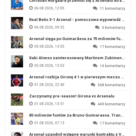
Christian Norgaard przenosi się z Arsenalu do Everton
06.08.2026, 12:05
11
komentarzy
Real Betis 3-1 Arsenal - pomeczowa wypowiedź Artety
06.08.2026, 09:32
0
komentarzy
Arsenal sięga po Guimarãesa za 75 milionów funtów
05.08.2026, 13:55
17
komentarzy
Xabi Alonso zainteresowany Martinem Zubimendim
05.08.2026, 13:53
14
komentarzy
Arsenal rozbija Gironę 4:1 w pierwszym meczu przyg
01.08.2026, 22:40
548
komentarzy
Zaczynamy pre-season! Girona vs Arsenalu
01.08.2026, 13:31
449
komentarzy
85 milionów funtów za Bruno Guimaraesa. Transfer na o
01.08.2026, 07:13
17
komentarzy
Arsenal uzgodnił wstępne warunki kontraktu z Viniciu