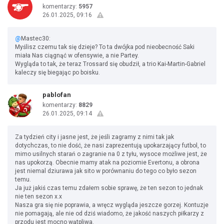
komentarzy:
5957
26.01.2025, 09:16
@
Mastec30:
Myślisz czemu tak się dzieje? To ta dwójka pod nieobecność Saki
miała Nas ciągnąć w ofensywie, a nie Partey.
Wygląda to tak, że teraz Trossard się obudził, a trio Kai-Martin-Gabriel
kaleczy się biegając po boisku.
pablofan
komentarzy:
8829
26.01.2025, 09:14
Za tydzień city i jasne jest, że jeśli zagramy z nimi tak jak
dotychczas, to nie dość, że nasi zaprezentują upokarzający futbol, to
mimo usilnych starań o zagranie na 0 z tyłu, wysoce możliwe jest, że
nas upokorzą. Obecnie mamy atak na poziomie Evertonu, a obrona
jest niemal dziurawa jak sito w porównaniu do tego co było sezon
temu.
Ja już jakiś czas temu zdałem sobie sprawę, że ten sezon to jednak
nie ten sezon x.x
Nasza gra się nie poprawia, a wręcz wygląda jeszcze gorzej. Kontuzje
nie pomagają, ale nie od dziś wiadomo, że jakość naszych piłkarzy z
przodu jest mocno wątpliwa.