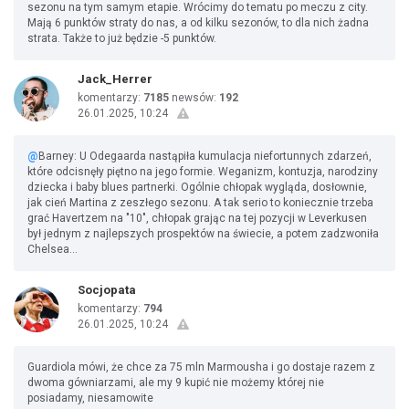
sezonu na tym samym etapie. Wrócimy do tematu po meczu z city.
Mają 6 punktów straty do nas, a od kilku sezonów, to dla nich żadna
strata. Także to już będzie -5 punktów.
Jack_Herrer
komentarzy:
7185
newsów:
192
26.01.2025, 10:24
@
Barney: U Odegaarda nastąpiła kumulacja niefortunnych zdarzeń,
które odcisnęły piętno na jego formie. Weganizm, kontuzja, narodziny
dziecka i baby blues partnerki. Ogólnie chłopak wygląda, dosłownie,
jak cień Martina z zeszłego sezonu. A tak serio to koniecznie trzeba
grać Havertzem na "10", chłopak grając na tej pozycji w Leverkusen
był jednym z najlepszych prospektów na świecie, a potem zadzwoniła
Chelsea...
Socjopata
komentarzy:
794
26.01.2025, 10:24
Guardiola mówi, że chce za 75 mln Marmousha i go dostaje razem z
dwoma gówniarzami, ale my 9 kupić nie możemy której nie
posiadamy, niesamowite