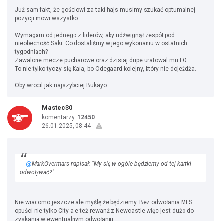
Już sam fakt, że gościowi za taki hajs musimy szukać optumalnej
pozycji mowi wszystko...
Wymagam od jednego z liderów, aby udźwignął zespół pod
nieobecność Saki. Co dostaliśmy w jego wykonaniu w ostatnich
tygodniach?
Zawalone mecze pucharowe oraz dzisiaj dupe uratowal mu LO.
To nie tylko tyczy się Kaia, bo Odegaard kolejny, który nie dojeżdża.
Oby wrocil jak najszybciej Bukayo
Mastec30
komentarzy:
12450
26.01.2025, 08:44
@
MarkOvermars napisał: "My się w ogóle będziemy od tej kartki
odwoływać?"
Nie wiadomo jeszcze ale myślę że będziemy. Bez odwołania MLS
opuści nie tylko City ale też rewanż z Newcastle więc jest dużo do
zyskania w ewentualnym odwołaniu