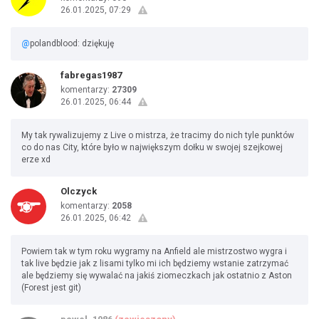
26.01.2025, 07:29
@
polandblood: dziękuję
fabregas1987
komentarzy:
27309
26.01.2025, 06:44
My tak rywalizujemy z Live o mistrza, że tracimy do nich tyle punktów
co do nas City, które było w największym dołku w swojej szejkowej
erze xd
Olczyck
komentarzy:
2058
26.01.2025, 06:42
Powiem tak w tym roku wygramy na Anfield ale mistrzostwo wygra i
tak live będzie jak z lisami tylko mi ich będziemy wstanie zatrzymać
ale będziemy się wywalać na jakiś ziomeczkach jak ostatnio z Aston
(Forest jest git)