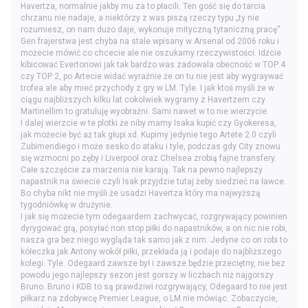
Havertza, normalnie jakby mu za to płacili. Ten gość się do tarcia
chrzanu nie nadaje, a niektórzy z was piszą rzeczy typu „ty nie
rozumiesz, on nam dużo daje, wykonuje mityczną tytaniczną pracę”.
Gen frajerstwa jest chyba na stale wpisany w Arsenal od 2006 roku i
możecie mówić co chcecie ale nie oszukamy rzeczywistości. Idźcie
kibicować Evertonowi jak tak bardzo was zadowala obecność w TOP 4
czy TOP 2, po Artecie widać wyraźnie że on tu nie jest aby wygraywać
trofea ale aby mieć przychody z gry w LM. Tyle. I jak ktoś myśli że w
ciągu najbliższych kilku lat cokolwiek wygramy z Havertzem czy
Martinellim to gratuluję wyobraźni. Sami nawet w to nie wierzycie.
I dalej wierzcie w te plotki że niby mamy Isaka kupić czy Gyokeresa,
jak możecie być aż tak głupi xd. Kupimy jedynie tego Artete 2.0 czyli
Zubimendiego i może sesko do ataku i tyle, podczas gdy City znowu
się wzmocni po zęby i Liverpool oraz Chelsea zrobią fajne transfery.
Całe szczęście za marzenia nie karają. Tak na pewno najlepszy
napastnik na świecie czyli Isak przyjdzie tutaj żeby siedzieć na ławce.
Bo chyba nikt nie myśli że usadzi Havertza który ma najwyższą
tygodniówkę w drużynie.
I jak się możecie tym odegaardem zachwycać, rozgrywający powinien
dyrygować grą, posyłać non stop piłki do napastników, a on nic nie robi,
nasza gra bez niego wygląda tak samo jak z nim. Jedyne co on robi to
kółeczka jak Antony wokół piłki, przekłada ją i podaje do najbliższego
kolegi. Tyle. Odegaard zawsze był i zawsze będzie przeciętny, nie bez
powodu jego najlepszy sezon jest gorszy w liczbach niż najgorszy
Bruno. Bruno i KDB to są prawdziwi rozgrywający, Odegaard to nie jest
piłkarz na zdobywcę Premier League, o LM nie mówiąc. Zobaczycie,