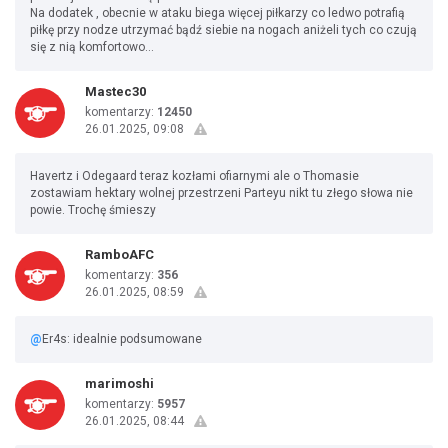
Na dodatek , obecnie w ataku biega więcej piłkarzy co ledwo potrafią
piłkę przy nodze utrzymać bądź siebie na nogach aniżeli tych co czują
się z nią komfortowo…
Mastec30
komentarzy:
12450
26.01.2025, 09:08
Havertz i Odegaard teraz kozłami ofiarnymi ale o Thomasie
zostawiam hektary wolnej przestrzeni Parteyu nikt tu złego słowa nie
powie. Trochę śmieszy
RamboAFC
komentarzy:
356
26.01.2025, 08:59
@
Er4s: idealnie podsumowane
marimoshi
komentarzy:
5957
26.01.2025, 08:44