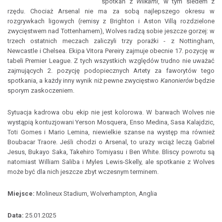
spotkań z
Wilkami
, w tym siedem z
rzędu. Chociaż Arsenal nie ma za sobą najlepszego okresu w
rozgrywkach ligowych (remisy z Brighton i Aston Villą rozdzielone
zwycięstwem nad Tottenhamem), Wolves radzą sobie jeszcze gorzej: w
trzech ostatnich meczach zaliczyli trzy porażki - z Nottingham,
Newcastle i Chelsea. Ekipa Vitora Pereiry zajmuje obecnie 17. pozycję w
tabeli Premier League. Z tych wszystkich względów trudno nie uważać
zajmujących 2. pozycję podopiecznych Artety za faworytów tego
spotkania, a każdy inny wynik niż pewne zwycięstwo
Kanonierów
będzie
sporym zaskoczeniem.
Sytuacja kadrowa obu ekip nie jest kolorowa. W barwach Wolves nie
wystąpią kontuzjowani Yerson Mosquera, Enso Medina, Sasa Kalajdzic,
Toti Gomes i Mario Lemina, niewielkie szanse na występ ma również
Boubacar Traore. Jeśli chodzi o Arsenal, to urazy wciąż leczą Gabriel
Jesus, Bukayo Saka, Takehiro Tomiyasu i Ben White. Bliscy powrotu są
natomiast William Saliba i Myles Lewis-Skelly, ale spotkanie z Wolves
może być dla nich jeszcze zbyt wczesnym terminem.
Miejsce:
Molineux Stadium, Wolverhampton, Anglia
Data:
25.01.2025