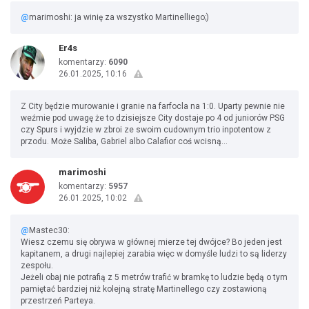
@
marimoshi: ja winię za wszystko Martinelliego;)
Er4s
komentarzy:
6090
26.01.2025, 10:16
Z City będzie murowanie i granie na farfocla na 1:0. Uparty pewnie nie
weźmie pod uwagę że to dzisiejsze City dostaje po 4 od juniorów PSG
czy Spurs i wyjdzie w zbroi ze swoim cudownym trio inpotentow z
przodu. Może Saliba, Gabriel albo Calafior coś wcisną…
marimoshi
komentarzy:
5957
26.01.2025, 10:02
@
Mastec30:
Wiesz czemu się obrywa w głównej mierze tej dwójce? Bo jeden jest
kapitanem, a drugi najlepiej zarabia więc w domyśle ludzi to są liderzy
zespołu.
Jeżeli obaj nie potrafią z 5 metrów trafić w bramkę to ludzie będą o tym
pamiętać bardziej niż kolejną stratę Martinellego czy zostawioną
przestrzeń Parteya.