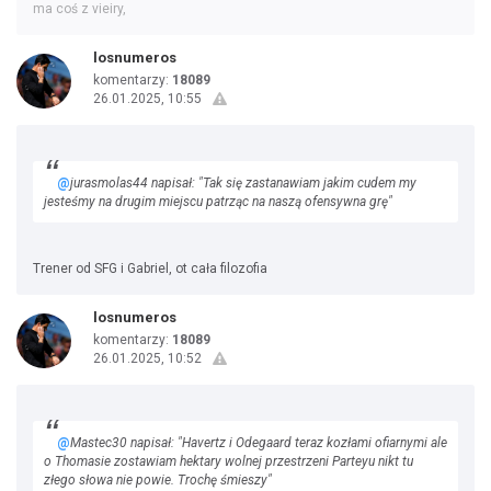
ma coś z vieiry,
losnumeros
komentarzy:
18089
26.01.2025, 10:55
@
jurasmolas44 napisał: "Tak się zastanawiam jakim cudem my
jesteśmy na drugim miejscu patrząc na naszą ofensywna grę"
Trener od SFG i Gabriel, ot cała filozofia
losnumeros
komentarzy:
18089
26.01.2025, 10:52
@
Mastec30 napisał: "Havertz i Odegaard teraz kozłami ofiarnymi ale
o Thomasie zostawiam hektary wolnej przestrzeni Parteyu nikt tu
złego słowa nie powie. Trochę śmieszy"