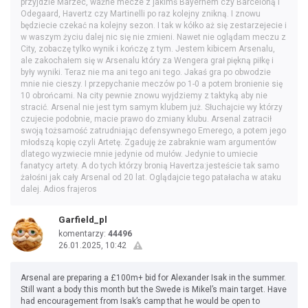
przyjdzie Marzec, ważne mecze z jakimś Bayernem czy Barceloną i
Odegaard, Havertz czy Martinelli po raz kolejny znikną. I znowu
będziecie czekać na kolejny sezon. I tak w kółko aż się zestarzejecie i
w waszym życiu dalej nic się nie zmieni. Nawet nie oglądam meczu z
City, zobaczę tylko wynik i kończę z tym. Jestem kibicem Arsenalu,
ale zakochałem się w Arsenalu który za Wengera grał piękną piłkę i
były wyniki. Teraz nie ma ani tego ani tego. Jakaś gra po obwodzie
mnie nie cieszy. I przepychanie meczów po 1-0 a potem bronienie się
10 obrońcami. Na city pewnie znowu wyjdziemy z taktyką aby nie
stracić. Arsenal nie jest tym samym klubem już. Słuchajcie wy którzy
czujecie podobnie, macie prawo do zmiany klubu. Arsenal zatracił
swoją tożsamość zatrudniając defensywnego Emerego, a potem jego
młodszą kopię czyli Artetę. Zgaduję że zabraknie wam argumentów
dlatego wyzwiecie mnie jedynie od mułów. Jedynie to umiecie
fanatycy artety. A do tych którzy bronią Havertza:jesteście tak samo
żałośni jak cały Arsenal od 20 lat. Oglądajcie tego patałacha w ataku
dalej. Adios frajeros
Garfield_pl
komentarzy:
44496
26.01.2025, 10:42
Arsenal are preparing a £100m+ bid for Alexander Isak in the summer.
Still want a body this month but the Swede is Mikel’s main target. Have
had encouragement from Isak’s camp that he would be open to