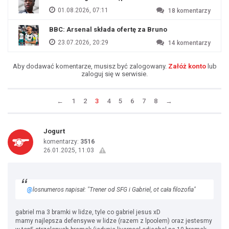
01.08.2026, 07:11
18
komentarzy
BBC: Arsenal składa ofertę za Bruno
23.07.2026, 20:29
14
komentarzy
Aby dodawać komentarze, musisz być zalogowany.
Załóż konto
lub
zaloguj się w serwisie.
←
1
2
3
4
5
6
7
8
→
Jogurt
komentarzy:
3516
26.01.2025, 11:03
@
losnumeros napisał: "Trener od SFG i Gabriel, ot cała filozofia"
gabriel ma 3 bramki w lidze, tyle co gabriel jesus xD
mamy najlepsza defensywe w lidze (razem z lpoolem) oraz jestesmy