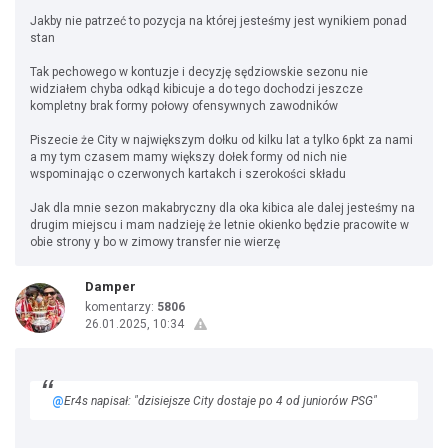
Jakby nie patrzeć to pozycja na której jesteśmy jest wynikiem ponad
stan
Tak pechowego w kontuzje i decyzję sędziowskie sezonu nie
widziałem chyba odkąd kibicuje a do tego dochodzi jeszcze
kompletny brak formy połowy ofensywnych zawodników
Piszecie że City w największym dołku od kilku lat a tylko 6pkt za nami
a my tym czasem mamy większy dołek formy od nich nie
wspominając o czerwonych kartakch i szerokości składu
Jak dla mnie sezon makabryczny dla oka kibica ale dalej jesteśmy na
drugim miejscu i mam nadzieję że letnie okienko będzie pracowite w
obie strony y bo w zimowy transfer nie wierzę
Damper
komentarzy:
5806
26.01.2025, 10:34
@
Er4s napisał: "dzisiejsze City dostaje po 4 od juniorów PSG"