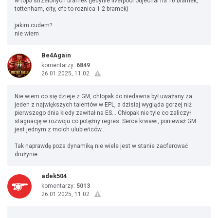
w top5 strzelonych bramek (jedynie liverpool odjechal na 10 bramek,
tottenham, city, cfc to roznica 1-2 bramek)
jakim cudem?
nie wiem
Be4Again
komentarzy:
6849
26.01.2025, 11:02
Nie wiem co się dzieje z GM, chłopak do niedawna był uważany za
jeden z największych talentów w EPL, a dzisiaj wygląda gorzej niż
pierwszego dnia kiedy zawitał na ES… Chłopak nie tyle co zaliczył
stagnację w rozwoju co potężny regres. Serce krwawi, ponieważ GM
jest jednym z moich ulubieńców…
Tak naprawdę poza dynamiką nie wiele jest w stanie zaoferować
drużynie.
adek504
komentarzy:
5013
26.01.2025, 11:02