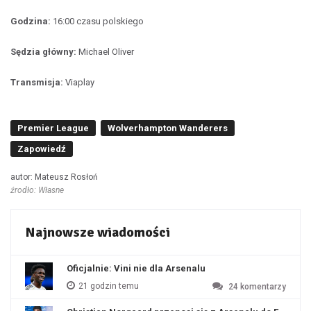
Godzina:
16:00 czasu polskiego
Sędzia główny:
Michael Oliver
Transmisja:
Viaplay
Premier League
Wolverhampton Wanderers
Zapowiedź
autor: Mateusz Rosłoń
źrodło: Własne
Najnowsze wiadomości
Oficjalnie: Vini nie dla Arsenalu
21 godzin temu
24
komentarzy