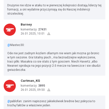
Drużynie nie idzie w ataku to w pierwszej kolejności dostają liderzy tej
formacji, a oni wydatnie przyczyniają się do Naszej indolencji
strzeleckiej.
Barney
komentarzy:
27431
26.01.2025, 10:01
@
Mastec30:
Ode nie jest zadnym kozlem ofiarnym nie wiem jak mozna go bronic
w tym sezonie. Gra totalny piach , ma beznadziejne wykonczenie,
traci pilki. Masakra co sie stalo z tym gosciem. Niech Havertz ,albo
Nwaneri sprobuja na jego pozycji 2-3 mecze na laweczce i sie obudzi
gwiazdeczka.
Cartman_KG
komentarzy:
3895
26.01.2025, 09:50
@
pablofan: zanim napiszesz jakiekolwiek brednie bez pokrycia to
trochę faktów a właściwie jeden.