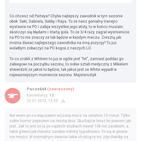
Co chcesz od Parteya? Chyba najlepszy zawodnik w tym sezonie
obok: Saki, Gabriela, Saliby i Raya. To że nasz genialny trenejro
wystawia na PO i zabija wszystkie jego atuty, to w końcu musiało
skończyć się błędami i startą gola. To że 3/4 razy zagrał wyśmienicie
na PO to nie znaczy że tak będzie w każdym meczu. Zresztą jak
można dawać najlepszego zawodnika na inną pozycję? To już
wolałbym zobaczyć na PO kogoś z naszych LO.
To co zrobili z Whitem to już w ogóle jest "hit", zamiast poddać go
zabiegowi na początku sezonu, to sobie sztab medyczny z Mikelem
stwierdzili że jakoś to będzie, tak jakoś jest że White wypadł w
najważniejszym momencie sezonu. Majstersztyk
Paczek44
(zawieszony)
komentarzy:
12
26.01.2025, 10:50
Nie wiem po co włączałem wczoraj mecz na ostatnie 10 minut. Tylko
sobie humor zepsułem na resztę dnia. Słuchajcie teraz bo powiem jak
jest. Jak to jest że ja po ciężkich studiach nawet 10k nie zarabiam, a
takie gówno jak Havertz zarabia miliony tygodniowo. To się w głowie
nie mieści. W normalnym świecie takie chodzące nic zdychałoby na