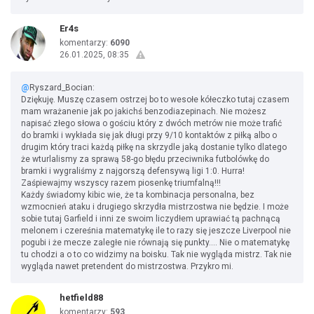
Er4s
komentarzy:
6090
26.01.2025, 08:35
@
Ryszard_Bocian:
Dziękuję. Muszę czasem ostrzej bo to wesołe kółeczko tutaj czasem
mam wrażanenie jak po jakichś benzodiazepinach. Nie możesz
napisać złego słowa o gościu który z dwóch metrów nie może trafić
do bramki i wykłada się jak długi przy 9/10 kontaktów z piłką albo o
drugim który traci każdą piłkę na skrzydle jaką dostanie tylko dlatego
że wturlalismy za sprawą 58-go błędu przeciwnika futbolówkę do
bramki i wygraliśmy z najgorszą defensywą ligi 1:0. Hurra!
Zaśpiewajmy wszyscy razem piosenkę triumfalną!!!
Każdy świadomy kibic wie, że ta kombinacja personalna, bez
wzmocnień ataku i drugiego skrzydła mistrzostwa nie będzie. I może
sobie tutaj Garfield i inni ze swoim liczydłem uprawiać tą pachnącą
melonem i czereśnia matematykę ile to razy się jeszcze Liverpool nie
pogubi i że mecze zaległe nie równają się punkty…. Nie o matematykę
tu chodzi a o to co widzimy na boisku. Tak nie wygląda mistrz. Tak nie
wygląda nawet pretendent do mistrzostwa. Przykro mi.
hetfield88
komentarzy:
593