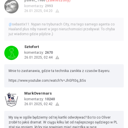
pawel_1986
(zawieszony)
komentarzy:
2993
26.01.2025, 04:20
@
sebastix11: Nypan na trybunach City, ma tego samego agenta co
Haaland plus niby nawet w jego nieruchomości przebywał. To chyba
już wiadomo gdzie pójdzie ;)
Sztofort
komentarzy:
2670
26.01.2025, 02:44
Mnie to zastanawia, gdzie ta technika zanikła z czasów Bayeru.
https://www.youtube.com/watch?v=JhGFt0q_B5s
MarkOvermars
komentarzy:
10240
26.01.2025, 02:42
My się w ogóle będziemy od tej kartki odwoływać? Bo to co Oliver
zrobił to jakiś dramat. W ciągu kilku lat od najlepszego sędziego w PL
stał się gnojem, który nie powinien mieć gwizdka w ręce