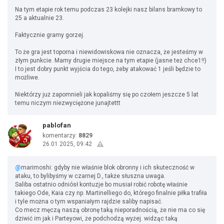
Na tym etapie rok temu podczas 23 kolejki nasz bilans bramkowy to
25 a aktualnie 23.
Faktycznie gramy gorzej.
To że gra jest toporna i niewidowiskowa nie oznacza, że jesteśmy w
złym punkcie. Mamy drugie miejsce na tym etapie (jasne też chce1!!)
I to jest dobry punkt wyjścia do tego, żeby atakować 1 jeśli będzie to
możliwe.
Niektórzy już zapomnieli jak kopaliśmy się po czołem jeszcze 5 lat
temu niczym niezwyciężone junajtettt
pablofan
komentarzy:
8829
26.01.2025, 09:42
@
marimoshi: gdyby nie właśnie blok obronny i ich skuteczność w
ataku, to bylibyśmy w czarnej D., także słuszna uwaga.
Saliba ostatnio odniósł kontuzje bo musiał robić robotę właśnie
takiego Ode, Kaia czy np. Martinelliego do, którego finalnie piłka trafiła
i tyle można o tym wspaniałym rajdzie saliby napisać.
Co mecz męczą naszą obronę taką nieporadnością, że nie ma co się
dziwić im jak i Parteyowi, że podchodzą wyżej. widząc taką