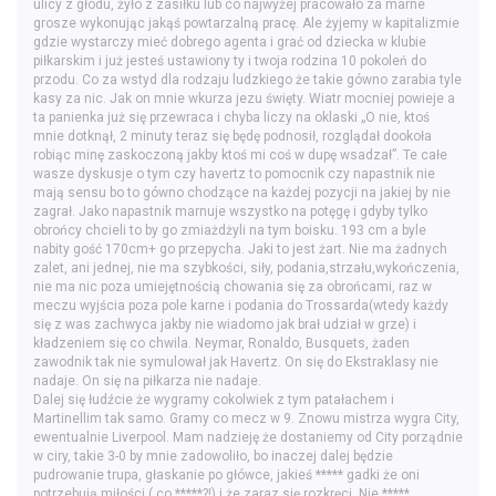
ulicy z głodu, żyło z zasiłku lub co najwyżej pracowało za marne
grosze wykonując jakąś powtarzalną pracę. Ale żyjemy w kapitalizmie
gdzie wystarczy mieć dobrego agenta i grać od dziecka w klubie
piłkarskim i już jesteś ustawiony ty i twoja rodzina 10 pokoleń do
przodu. Co za wstyd dla rodzaju ludzkiego że takie gówno zarabia tyle
kasy za nic. Jak on mnie wkurza jezu święty. Wiatr mocniej powieje a
ta panienka już się przewraca i chyba liczy na oklaski „O nie, ktoś
mnie dotknął, 2 minuty teraz się będę podnosił, rozglądał dookoła
robiąc minę zaskoczoną jakby ktoś mi coś w dupę wsadzał”. Te całe
wasze dyskusje o tym czy havertz to pomocnik czy napastnik nie
mają sensu bo to gówno chodzące na każdej pozycji na jakiej by nie
zagrał. Jako napastnik marnuje wszystko na potęgę i gdyby tylko
obrońcy chcieli to by go zmiażdżyli na tym boisku. 193 cm a byle
nabity gość 170cm+ go przepycha. Jaki to jest żart. Nie ma żadnych
zalet, ani jednej, nie ma szybkości, siły, podania,strzału,wykończenia,
nie ma nic poza umiejętnością chowania się za obrońcami, raz w
meczu wyjścia poza pole karne i podania do Trossarda(wtedy każdy
się z was zachwyca jakby nie wiadomo jak brał udział w grze) i
kładzeniem się co chwila. Neymar, Ronaldo, Busquets, żaden
zawodnik tak nie symulował jak Havertz. On się do Ekstraklasy nie
nadaje. On się na piłkarza nie nadaje.
Dalej się łudźcie że wygramy cokolwiek z tym patałachem i
Martinellim tak samo. Gramy co mecz w 9. Znowu mistrza wygra City,
ewentualnie Liverpool. Mam nadzieję że dostaniemy od City porządnie
w ciry, takie 3-0 by mnie zadowoliło, bo inaczej dalej będzie
pudrowanie trupa, głaskanie po główce, jakieś ***** gadki że oni
potrzebują miłości ( co *****?!) i że zaraz się rozkręci. Nie *****,