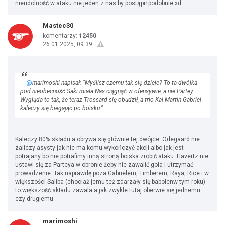
nieudolność w ataku nie jeden z nas by postąpił podobnie xd
Mastec30
komentarzy:
12450
26.01.2025, 09:39
@
marimoshi napisał: "Myślisz czemu tak się dzieje? To ta dwójka
pod nieobecność Saki miała Nas ciągnąć w ofensywie, a nie Partey.
Wygląda to tak, że teraz Trossard się obudził, a trio Kai-Martin-Gabriel
kaleczy się biegając po boisku."
Kaleczy 80% składu a obrywa się głównie tej dwójce. Odegaard nie
zaliczy asysty jak nie ma komu wykończyć akcji albo jak jest
potrajany bo nie potrafimy inną stroną boiska zrobić ataku. Havertz nie
ustawi się za Parteya w obronie żeby nie zawalić gola i utrzymać
prowadzenie. Tak naprawdę poza Gabrielem, Timberem, Raya, Rice i w
większości Saliba (chociaż jemu też zdarzały się babolenw tym roku)
to większość składu zawala a jak zwykle tutaj oberwie się jednemu
czy drugiemu
marimoshi