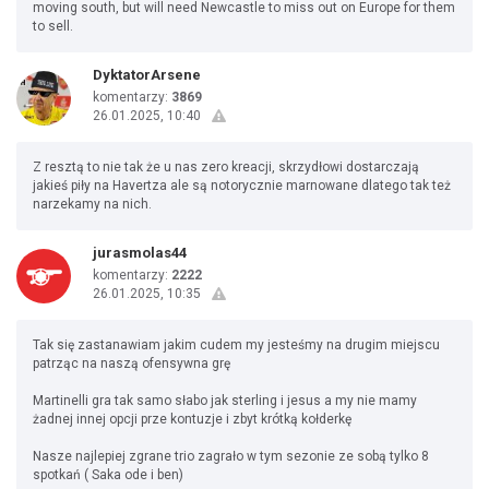
moving south, but will need Newcastle to miss out on Europe for them
to sell.
DyktatorArsene
komentarzy:
3869
26.01.2025, 10:40
Z resztą to nie tak że u nas zero kreacji, skrzydłowi dostarczają
jakieś piły na Havertza ale są notorycznie marnowane dlatego tak też
narzekamy na nich.
jurasmolas44
komentarzy:
2222
26.01.2025, 10:35
Tak się zastanawiam jakim cudem my jesteśmy na drugim miejscu
patrząc na naszą ofensywna grę
Martinelli gra tak samo słabo jak sterling i jesus a my nie mamy
żadnej innej opcji prze kontuzje i zbyt krótką kołderkę
Nasze najlepiej zgrane trio zagrało w tym sezonie ze sobą tylko 8
spotkań ( Saka ode i ben)