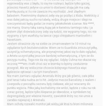
wyprowadzę was z błędu, to się nie rozkręci, będzie tylko gorzej,
przecież Havertz jedyne co umie to dostawić stopę jak ma całą
bramkę pustą a i to nie zawsze mu wychodzi. Jest zbędnym
balastem. Powinniśmy dopłacić żeby się go pozbyć z klubu. Niektórzy z
was dalej patrzą sucho na tabelę, widzą drugie miejsce i ślepi na
rzeczywistość będą gadać że mamy jakiekolwiek szanse. Nie *****,
nie mamy. Gramy taką samą kupę jak w kwietniu tamtego roku i ja
jestem zbyt doświadczony żeby się łudzić, nie wygramy tego, nic nie
wygramy z tym wuefistą na ławce i jego chłopakami martinellim i
havertzem.
Jestem strasznie zły na siebie że zmarnowałem te 10 minut na
oglądanie tych beztalenciaków. Wiem że to Guardiola zniszczył piłkę,
uczynił ją schematyczną, ale przynajmniej jakoś się to dało oglądać,
a Arteta uczynił piłkę jeszcze bardziej schematyczną, z tym że do
porzygu nudną. Tego nie da się oglądać. Gdyby Cuhna nie okazał się
wczoraj ****em i trafił choć raz w bramkę to byśmy zasłużenie
przegrali. Ale wy widocznie chcecie kolejnego Havertza więc
będziecie optować i za tym transferem.
Nie mam zamiaru oglądać Arsenalu który gra jak gówno, cała piłka
jest teraz taka nudna że to hit. Jedynie mecze Barcelony z realem i
Liverpoolu z początku sezonu były ciekawe, ale już wracamy do
punktu wyjścia. Piłka jaką kochaliśmy nie wróci, będzie z roku na rok
coraz gorzej, będzie tylko klepanie po obwodzie, a symbolem tej
degrengolady jest właśnie Havertz, zawodnik który nic nie umie a
zarabia najwięcej z Arsenalu.
Mam ochotę rozwalić monitor jak widzę jak ktoś tu broni milionera