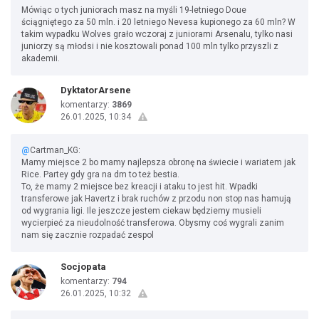
Mówiąc o tych juniorach masz na myśli 19-letniego Doue
ściągniętego za 50 mln. i 20 letniego Nevesa kupionego za 60 mln? W
takim wypadku Wolves grało wczoraj z juniorami Arsenalu, tylko nasi
juniorzy są młodsi i nie kosztowali ponad 100 mln tylko przyszli z
akademii.
DyktatorArsene
komentarzy:
3869
26.01.2025, 10:34
@
Cartman_KG:
Mamy miejsce 2 bo mamy najlepsza obronę na świecie i wariatem jak
Rice. Partey gdy gra na dm to też bestia.
To, że mamy 2 miejsce bez kreacji i ataku to jest hit. Wpadki
transferowe jak Havertz i brak ruchów z przodu non stop nas hamują
od wygrania ligi. Ile jeszcze jestem ciekaw będziemy musieli
wycierpieć za nieudolność transferowa. Obysmy coś wygrali zanim
nam się zacznie rozpadać zespol
Socjopata
komentarzy:
794
26.01.2025, 10:32