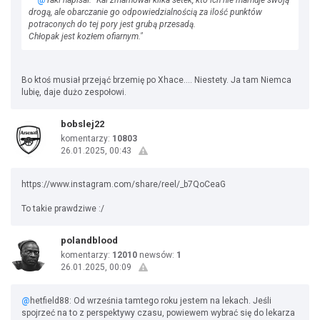
@
Taki napisał: "Kai zmarnował kilka setek, kto ich nie marnuje swoją
drogą, ale obarczanie go odpowiedzialnością za ilość punktów
potraconych do tej pory jest grubą przesadą.
Chłopak jest kozłem ofiarnym."
Bo ktoś musiał przejąć brzemię po Xhace.... Niestety. Ja tam Niemca
lubię, daje dużo zespołowi.
bobslej22
komentarzy:
10803
26.01.2025, 00:43
https://www.instagram.com/share/reel/_b7QoCeaG
To takie prawdziwe :/
polandblood
komentarzy:
12010
newsów:
1
26.01.2025, 00:09
@
hetfield88: Od września tamtego roku jestem na lekach. Jeśli
spojrzeć na to z perspektywy czasu, powiewem wybrać się do lekarza