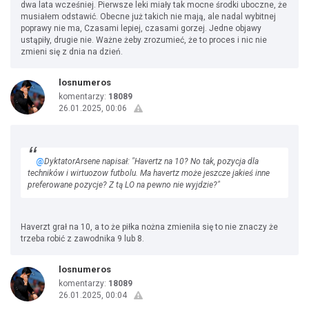
dwa lata wcześniej. Pierwsze leki miały tak mocne środki uboczne, że
musiałem odstawić. Obecne już takich nie mają, ale nadal wybitnej
poprawy nie ma, Czasami lepiej, czasami gorzej. Jedne objawy
ustąpiły, drugie nie. Ważne żeby zrozumieć, że to proces i nic nie
zmieni się z dnia na dzień.
losnumeros
komentarzy:
18089
26.01.2025, 00:06
@
DyktatorArsene napisał: "Havertz na 10? No tak, pozycja dla
techników i wirtuozow futbolu. Ma havertz może jeszcze jakieś inne
preferowane pozycje? Z tą LO na pewno nie wyjdzie?"
Haverzt grał na 10, a to że piłka nożna zmieniła się to nie znaczy że
trzeba robić z zawodnika 9 lub 8.
losnumeros
komentarzy:
18089
26.01.2025, 00:04