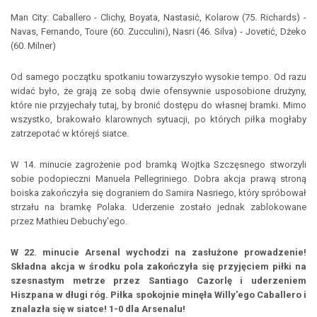
Man City: Caballero - Clichy, Boyata, Nastasić, Kolarow (75. Richards) -
Navas, Fernando, Toure (60. Zucculini), Nasri (46. Silva) - Jovetić, Dżeko
(60. Milner)
Od samego początku spotkaniu towarzyszyło wysokie tempo. Od razu
widać było, że grają ze sobą dwie ofensywnie usposobione drużyny,
które nie przyjechały tutaj, by bronić dostępu do własnej bramki. Mimo
wszystko, brakowało klarownych sytuacji, po których piłka mogłaby
zatrzepotać w którejś siatce.
W 14. minucie zagrożenie pod bramką Wojtka Szczęsnego stworzyli
sobie podopieczni Manuela Pellegriniego. Dobra akcja prawą stroną
boiska zakończyła się dograniem do Samira Nasriego, który spróbował
strzału na bramkę Polaka. Uderzenie zostało jednak zablokowane
przez Mathieu Debuchy'ego.
W 22. minucie Arsenal wychodzi na zasłużone prowadzenie!
Składna akcja w środku pola zakończyła się przyjęciem piłki na
szesnastym metrze przez Santiago Cazorlę i uderzeniem
Hiszpana w długi róg. Piłka spokojnie minęła Willy'ego Caballero i
znalazła się w siatce! 1-0 dla Arsenalu!