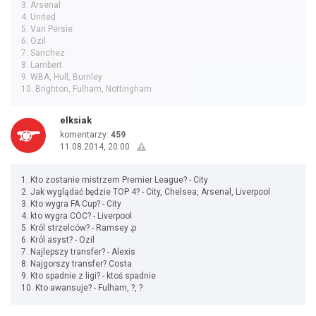
3. Arsenal
4. United
5. Van Persie
6. Ozil
7. Sanchez
8. Lambert
9. WBA, Hull, Burnley
10. Brighton, Fulham, Nottingham
elksiak
komentarzy:
459
11.08.2014, 20:00
1. Kto zostanie mistrzem Premier League? - City
2. Jak wyglądać będzie TOP 4? - City, Chelsea, Arsenal, Liverpool
3. Kto wygra FA Cup? - City
4. kto wygra COC? - Liverpool
5. Król strzelców? - Ramsey ;p
6. Król asyst? - Ozil
7. Najlepszy transfer? - Alexis
8. Najgorszy transfer? Costa
9. Kto spadnie z ligi? - ktoś spadnie
10. Kto awansuje? - Fulham, ?, ?