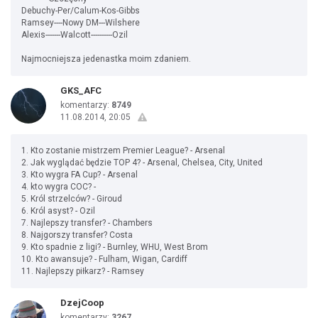
Debuchy-Per/Calum-Kos-Gibbs
Ramsey----Nowy DM---Wilshere
Alexis-------Walcott----------Ozil
Najmocniejsza jedenastka moim zdaniem.
GKS_AFC
komentarzy:
8749
11.08.2014, 20:05
1. Kto zostanie mistrzem Premier League? - Arsenal
2. Jak wyglądać będzie TOP 4? - Arsenal, Chelsea, City, United
3. Kto wygra FA Cup? - Arsenal
4. kto wygra COC? -
5. Król strzelców? - Giroud
6. Król asyst? - Ozil
7. Najlepszy transfer? - Chambers
8. Najgorszy transfer? Costa
9. Kto spadnie z ligi? - Burnley, WHU, West Brom
10. Kto awansuje? - Fulham, Wigan, Cardiff
11. Najlepszy piłkarz? - Ramsey
DzejCoop
komentarzy:
3267