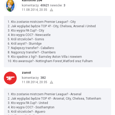
Kanonier204
komentarzy:
40621
newsów:
3
11.08.2014, 20:35
1. Kto zostanie mistrzem Premier League? - City
2. Jak wyglądać będzie TOP 4? - City, Chelsea, Arsenal i United
3. Kto wygra FA Cup? - City
4. kto wygra COC? - Newcastle
5. Król strzelców? - Gomis
6. Król asyst? - Sturridge
7. Najlepszy transfer? - Caballero
8. Najgorszy transfer? - Chambers
9. Kto spadnie z ligi? - Barnsley Aston Villa i niewiem
10. Kto awansuje? - Nottingham Forest,Watford oraz Fulham
zanst
komentarzy:
382
11.08.2014, 20:35
1. Kto zostanie mistrzem Premier League? - Arsenal
2. Jak wyglądać będzie TOP 4? - Arsenal, City, Chelsea, Tottenham
3. Kto wygra FA Cup? - United
4. kto wygra COC? - Southampton
5. Król strzelców? - Aguero