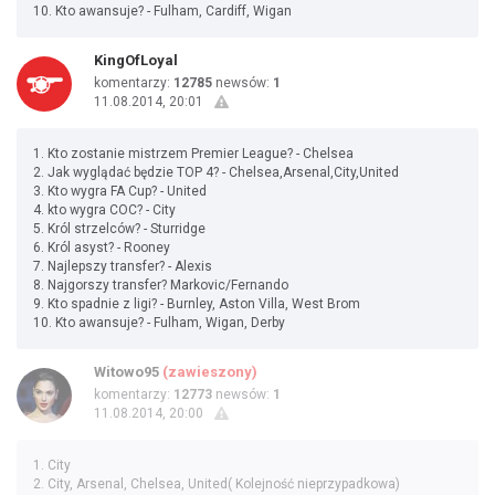
10. Kto awansuje? - Fulham, Cardiff, Wigan
KingOfLoyal
komentarzy:
12785
newsów:
1
11.08.2014, 20:01
1. Kto zostanie mistrzem Premier League? - Chelsea
2. Jak wyglądać będzie TOP 4? - Chelsea,Arsenal,City,United
3. Kto wygra FA Cup? - United
4. kto wygra COC? - City
5. Król strzelców? - Sturridge
6. Król asyst? - Rooney
7. Najlepszy transfer? - Alexis
8. Najgorszy transfer? Markovic/Fernando
9. Kto spadnie z ligi? - Burnley, Aston Villa, West Brom
10. Kto awansuje? - Fulham, Wigan, Derby
Witowo95
(zawieszony)
komentarzy:
12773
newsów:
1
11.08.2014, 20:00
1. City
2. City, Arsenal, Chelsea, United( Kolejność nieprzypadkowa)