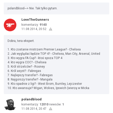
polandblood---> Nie. Tak tylko pytam.
LoveTheGunners
komentarzy:
9140
11.08.2014, 20:52
Dobra, tera ekspert.
1. Kto zostanie mistrzem Premier League? - Chelsea
2. Jak wyglądać będzie TOP 4? - Chelsea, Man City, Arsenal, United
3. Kto wygra FA Cup? - ktoś spoza TOP 4
4. kto wygra COC? - Chelsea
5. Król strzelców? - Rooney
6. Król asyst? - Fabregas
7. Najlepszy transfer? - Fabregas
8. Najgorszy transfer? - Mangala
9. Kto spadnie z ligi? - West Brom, Burnley, Lejczester
10. Kto awansuje? Wigan, Wolves, Ipswich (wierzę w Micka
polandblood
komentarzy:
12010
newsów:
1
11.08.2014, 20:47