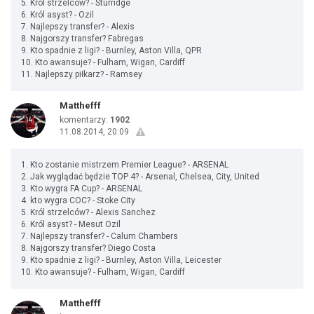
5. Król strzelców? - Sturridge
6. Król asyst? - Ozil
7. Najlepszy transfer? - Alexis
8. Najgorszy transfer? Fabregas
9. Kto spadnie z ligi? - Burnley, Aston Villa, QPR
10. Kto awansuje? - Fulham, Wigan, Cardiff
11. Najlepszy piłkarz? - Ramsey
Matthefff
komentarzy:
1902
11.08.2014, 20:09
1. Kto zostanie mistrzem Premier League? - ARSENAL
2. Jak wyglądać będzie TOP 4? - Arsenal, Chelsea, City, United
3. Kto wygra FA Cup? - ARSENAL
4. kto wygra COC? - Stoke City
5. Król strzelców? - Alexis Sanchez
6. Król asyst? - Mesut Ozil
7. Najlepszy transfer? - Calum Chambers
8. Najgorszy transfer? Diego Costa
9. Kto spadnie z ligi? - Burnley, Aston Villa, Leicester
10. Kto awansuje? - Fulham, Wigan, Cardiff
Matthefff