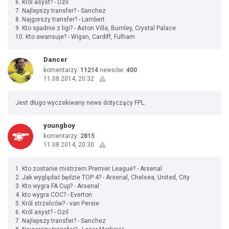
6. Król asyst? - Ozil
7. Najlepszy transfer? - Sanchez
8. Najgorszy transfer? - Lambert
9. Kto spadnie z ligi? - Aston Villa, Burnley, Crystal Palace
10. Kto awansuje? - Wigan, Cardiff, Fulham
Dancer
komentarzy:
11214
newsów:
400
11.08.2014, 20:32
Jest długo wyczekiwany news dotyczący FPL.
youngboy
komentarzy:
2815
11.08.2014, 20:30
1. Kto zostanie mistrzem Premier League? - Arsenal
2. Jak wyglądać będzie TOP 4? - Arsenal, Chelsea, United, City
3. Kto wygra FA Cup? - Arsenal
4. kto wygra COC? - Everton
5. Król strzelców? - van Persie
6. Król asyst? - Ozil
7. Najlepszy transfer? - Sanchez