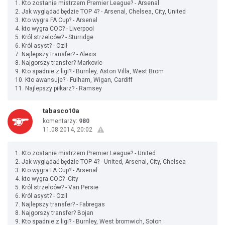
1. Kto zostanie mistrzem Premier League? - Arsenal
2. Jak wyglądać będzie TOP 4? - Arsenal, Chelsea, City, United
3. Kto wygra FA Cup? - Arsenal
4. kto wygra COC? - Liverpool
5. Król strzelców? - Sturridge
6. Król asyst? - Ozil
7. Najlepszy transfer? - Alexis
8. Najgorszy transfer? Markovic
9. Kto spadnie z ligi? - Burnley, Aston Villa, West Brom
10. Kto awansuje? - Fulham, Wigan, Cardiff
11. Najlepszy piłkarz? - Ramsey
tabasco10a
komentarzy:
980
11.08.2014, 20:02
1. Kto zostanie mistrzem Premier League? - United
2. Jak wyglądać będzie TOP 4? - United, Arsenal, City, Chelsea
3. Kto wygra FA Cup? - Arsenal
4. kto wygra COC? -City
5. Król strzelców? - Van Persie
6. Król asyst? - Ozil
7. Najlepszy transfer? - Fabregas
8. Najgorszy transfer? Bojan
9. Kto spadnie z ligi? - Burnley, West bromwich, Soton