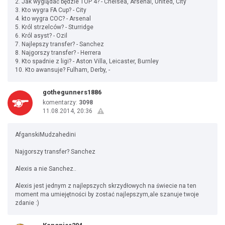
2. Jak wyglądać będzie TOP 4? - Chelsea, Arsenal, United, City
3. Kto wygra FA Cup? - City
4. kto wygra COC? - Arsenal
5. Król strzelców? - Sturridge
6. Król asyst? - Ozil
7. Najlepszy transfer? - Sanchez
8. Najgorszy transfer? - Herrera
9. Kto spadnie z ligi? - Aston Villa, Leicaster, Burnley
10. Kto awansuje? Fulham, Derby, -
gothegunners1886
komentarzy:
3098
11.08.2014, 20:36
AfganskiMudzahedini
Najgorszy transfer? Sanchez
Alexis a nie Sanchez..
Alexis jest jednym z najlepszych skrzydłowych na świecie na ten
moment ma umiejętności by zostać najlepszym,ale szanuje twoje
zdanie :)