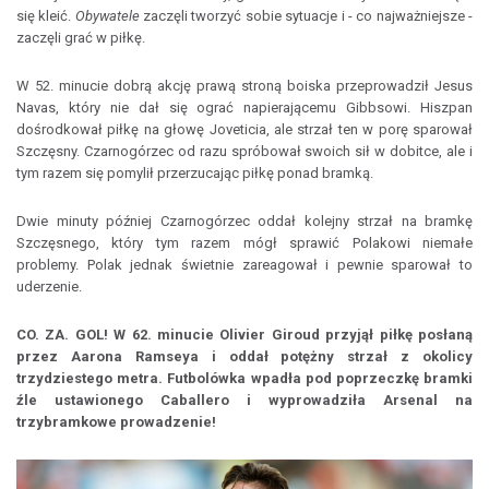
się kleić.
Obywatele
zaczęli tworzyć sobie sytuacje i - co najważniejsze -
zaczęli grać w piłkę.
W 52. minucie dobrą akcję prawą stroną boiska przeprowadził Jesus
Navas, który nie dał się ograć napierającemu Gibbsowi. Hiszpan
dośrodkował piłkę na głowę Joveticia, ale strzał ten w porę sparował
Szczęsny. Czarnogórzec od razu spróbował swoich sił w dobitce, ale i
tym razem się pomylił przerzucając piłkę ponad bramką.
Dwie minuty później Czarnogórzec oddał kolejny strzał na bramkę
Szczęsnego, który tym razem mógł sprawić Polakowi niemałe
problemy. Polak jednak świetnie zareagował i pewnie sparował to
uderzenie.
CO. ZA. GOL! W 62. minucie Olivier Giroud przyjął piłkę posłaną
przez Aarona Ramseya i oddał potężny strzał z okolicy
trzydziestego metra. Futbolówka wpadła pod poprzeczkę bramki
źle ustawionego Caballero i wyprowadziła Arsenal na
trzybramkowe prowadzenie!