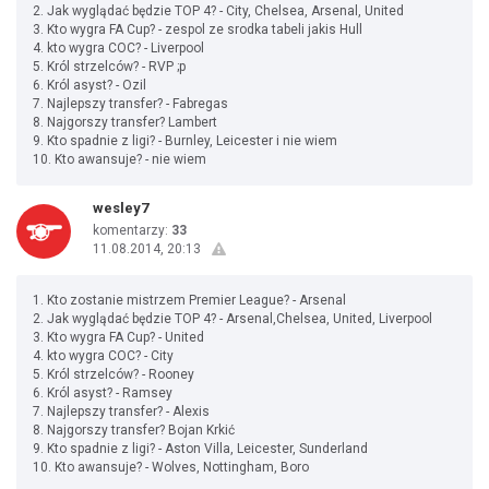
2. Jak wyglądać będzie TOP 4? - City, Chelsea, Arsenal, United
3. Kto wygra FA Cup? - zespol ze srodka tabeli jakis Hull
4. kto wygra COC? - Liverpool
5. Król strzelców? - RVP ;p
6. Król asyst? - Ozil
7. Najlepszy transfer? - Fabregas
8. Najgorszy transfer? Lambert
9. Kto spadnie z ligi? - Burnley, Leicester i nie wiem
10. Kto awansuje? - nie wiem
wesley7
komentarzy:
33
11.08.2014, 20:13
1. Kto zostanie mistrzem Premier League? - Arsenal
2. Jak wyglądać będzie TOP 4? - Arsenal,Chelsea, United, Liverpool
3. Kto wygra FA Cup? - United
4. kto wygra COC? - City
5. Król strzelców? - Rooney
6. Król asyst? - Ramsey
7. Najlepszy transfer? - Alexis
8. Najgorszy transfer? Bojan Krkić
9. Kto spadnie z ligi? - Aston Villa, Leicester, Sunderland
10. Kto awansuje? - Wolves, Nottingham, Boro