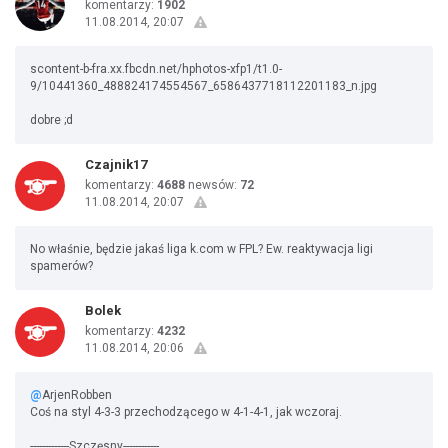
komentarzy:
1902
11.08.2014, 20:07
scontent-b-fra.xx.fbcdn.net/hphotos-xfp1/t1.0-
9/10441360_488824174554567_6586437718112201183_n.jpg
dobre ;d
Czajnik17
komentarzy:
4688
newsów:
72
11.08.2014, 20:07
No właśnie, będzie jakaś liga k.com w FPL? Ew. reaktywacja ligi
spamerów?
Bolek
komentarzy:
4232
11.08.2014, 20:06
@
ArjenRobben
Coś na styl 4-3-3 przechodzącego w 4-1-4-1, jak wczoraj.
-------------Szczęsny------------