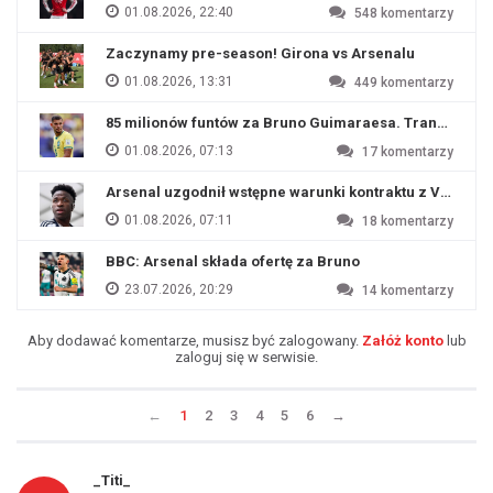
01.08.2026, 22:40
548
komentarzy
Zaczynamy pre-season! Girona vs Arsenalu
01.08.2026, 13:31
449
komentarzy
85 milionów funtów za Bruno Guimaraesa. Transfer na o
01.08.2026, 07:13
17
komentarzy
Arsenal uzgodnił wstępne warunki kontraktu z Viniciu
01.08.2026, 07:11
18
komentarzy
BBC: Arsenal składa ofertę za Bruno
23.07.2026, 20:29
14
komentarzy
Aby dodawać komentarze, musisz być zalogowany.
Załóż konto
lub
zaloguj się w serwisie.
←
1
2
3
4
5
6
→
_Titi_