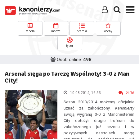
tabela
mecze
bramki
oceny
typer
Osób online:
498
Arsenal sięga po Tarczę Wspólnoty! 3-0 z Man
City!
10.08.2014, 16:53
2176
Sezon 2013/2014 możemy oficjalnie
uznać za zakończony.
Kanonierzy
swoją wygraną 3-0 z Manchesterem
City dołożyli drugie trofeum do
zakończonego już sezonu i w
pozytywnych nastrojach mogą