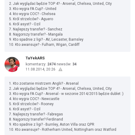
2. Jak wyglądać będzie TOP 4? - Arsenal, Chelsea, United, City
3. Kto wygra FA Cup? - United
4. kto wygra COC? - Chelsea
5. Król strzelców? - Aguero
6. Król asyst? - Ozil
7. Najlepszy transfer? - Sanchez
8. Najgorszy transfer? - Mangala
9. Kto spadnie z ligi? - AV, Leicaster, Barnsley
10. Kto awansuje? - Fulham, Wigan, Cardiff
TaYekARS
komentarzy:
2474
newsów:
34
11.08.2014, 20:26
1. Kto zostanie mistrzem Anglii? - Arsenal
2. Jak wyglądać będzie TOP 4? - Arsenal, Chelsea, United, City
3. Kto wygra FA Cup? - Arsenal - w sezonie 2014/2015 będzie dublet :)
4. kto wygra COC? - Newcastle
5. Król strzelców? - Rooney
6. Król asyst? - Ozil
7. Najlepszy transfer? - Fabregas
8. Najgorszy transfer? Ferdinand
9. Kto spadnie z ligi? - Burnley, Aston Villa oraz QPR
10. Kto awansuje? - Rotherham United, Nottingham oraz Watford