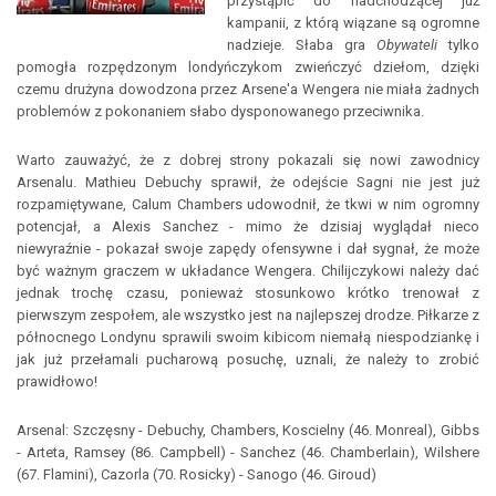
przystąpić do nadchodzącej już
kampanii, z którą wiązane są ogromne
nadzieje. Słaba gra
Obywateli
tylko
pomogła rozpędzonym londyńczykom zwieńczyć dziełom, dzięki
czemu drużyna dowodzona przez Arsene'a Wengera nie miała żadnych
problemów z pokonaniem słabo dysponowanego przeciwnika.
Warto zauważyć, że z dobrej strony pokazali się nowi zawodnicy
Arsenalu. Mathieu Debuchy sprawił, że odejście Sagni nie jest już
rozpamiętywane, Calum Chambers udowodnił, że tkwi w nim ogromny
potencjał, a Alexis Sanchez - mimo że dzisiaj wyglądał nieco
niewyraźnie - pokazał swoje zapędy ofensywne i dał sygnał, że może
być ważnym graczem w układance Wengera. Chilijczykowi należy dać
jednak trochę czasu, ponieważ stosunkowo krótko trenował z
pierwszym zespołem, ale wszystko jest na najlepszej drodze. Piłkarze z
północnego Londynu sprawili swoim kibicom niemałą niespodziankę i
jak już przełamali pucharową posuchę, uznali, że należy to zrobić
prawidłowo!
Arsenal: Szczęsny - Debuchy, Chambers, Koscielny (46. Monreal), Gibbs
- Arteta, Ramsey (86. Campbell) - Sanchez (46. Chamberlain), Wilshere
(67. Flamini), Cazorla (70. Rosicky) - Sanogo (46. Giroud)