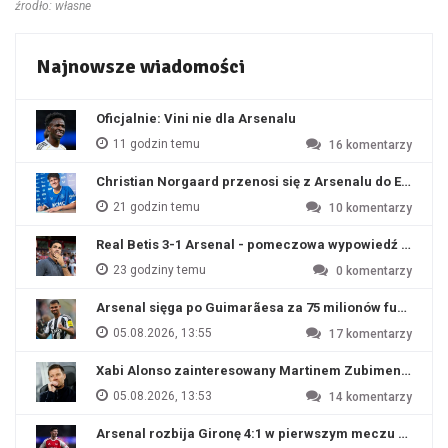
źrodło: własne
Najnowsze wiadomości
Oficjalnie: Vini nie dla Arsenalu
11 godzin temu
16
komentarzy
Christian Norgaard przenosi się z Arsenalu do Everton
21 godzin temu
10
komentarzy
Real Betis 3-1 Arsenal - pomeczowa wypowiedź Artety
23 godziny temu
0
komentarzy
Arsenal sięga po Guimarãesa za 75 milionów funtów
05.08.2026, 13:55
17
komentarzy
Xabi Alonso zainteresowany Martinem Zubimendim
05.08.2026, 13:53
14
komentarzy
Arsenal rozbija Gironę 4:1 w pierwszym meczu przyg