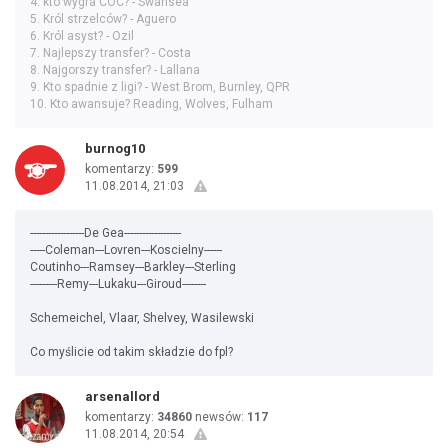
4. kto wygra COC? - Swansea
5. Król strzelców? - Aguero
6. Król asyst? - Ozil
7. Najlepszy transfer? - Costa
8. Najgorszy transfer? - Lallana
9. Kto spadnie z ligi? - West Brom, Burnley, QPR
10. Kto awansuje? Reading, Wolves, Fulham
burnog10
komentarzy:
599
11.08.2014, 21:03
------------------De Gea-------------------
-----Coleman---Lovren---Koscielny------
Coutinho---Ramsey---Barkley---Sterling
---------Remy---Lukaku---Giroud--------
Schemeichel, Vlaar, Shelvey, Wasilewski
Co myślicie od takim składzie do fpl?
arsenallord
komentarzy:
34860
newsów:
117
11.08.2014, 20:54