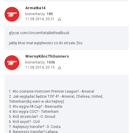
Armatka14
komentarzy:
185
11.08.2014, 20:21
gfycat.com/UncomfortableRealBuck
jakby ktoś miał wątpliwości co do strzału Żiru
WiernyKibicThGunners
komentarzy:
1036
11.08.2014, 20:19
1. Kto zostanie mistrzem Premier League? - Arsenal
2. Jak wyglądać będzie TOP 4? - Arsenal, Chelsea, United,
Tottenham(kij wam w oko hejtery)
3. Kto wygra FA Cup? - Newcastle
4. kto wygra COC? - Tottenham
5. Król strzelców? - O. Giroud
6. Król asyst? - Ozil
7. Najlepszy transfer? - D. Costa
8. Najgorszy transfer? Lallana