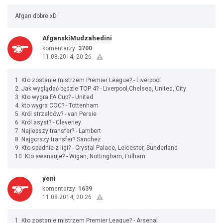
Afgan dobre xD
AfganskiMudzahedini
komentarzy:
3700
11.08.2014, 20:26
1. Kto zostanie mistrzem Premier League? - Liverpool
2. Jak wyglądać będzie TOP 4? - Liverpool,Chelsea, United, City
3. Kto wygra FA Cup? - United
4. kto wygra COC? - Tottenham
5. Król strzelców? - van Persie
6. Król asyst? - Cleverley
7. Najlepszy transfer? - Lambert
8. Najgorszy transfer? Sanchez
9. Kto spadnie z ligi? - Crystal Palace, Leicester, Sunderland
10. Kto awansuje? - Wigan, Nottingham, Fulham
yeni
komentarzy:
1639
11.08.2014, 20:26
1. Kto zostanie mistrzem Premier League? - Arsenal