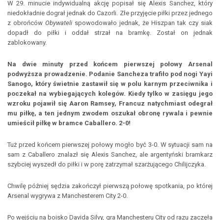
W 29. minucie indywidualną akcję popisał się Alexis Sanchez, który
niedokładnie dograł jednak do Cazorli. Złe przyjęcie piłki przez jednego
z obrońców
Obywateli
spowodowało jednak, że Hiszpan tak czy siak
dopadł do piłki i oddał strzał na bramkę. Został on jednak
zablokowany.
Na dwie minuty przed końcem pierwszej połowy Arsenal
podwyższa prowadzenie. Podanie Sancheza trafiło pod nogi Yayi
Sanogo, który świetnie zastawił się w polu karnym przeciwnika i
poczekał na wybiegających kolegów. Kiedy tylko w zasięgu jego
wzroku pojawił się Aaron Ramsey, Francuz natychmiast odegrał
mu piłkę, a ten jednym zwodem oszukał obronę rywala i pewnie
umieścił piłkę w bramce Caballero. 2-0!
Tuż przed końcem pierwszej połowy mogło być 3-0. W sytuacji sam na
sam z Caballero znalazł się Alexis Sanchez, ale argentyński bramkarz
szybciej wyszedł do piłki i w porę zatrzymał szarżującego Chilijczyka.
Chwilę później sędzia zakończył pierwszą połowę spotkania, po której
Arsenal wygrywa z Manchesterem City 2-0.
Po wejściu na boisko Davida Silvy, gra Manchesteru City od razu zaczęła