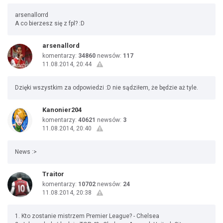
arsenallorrd
A co bierzesz się z fpl? :D
arsenallord
komentarzy:
34860
newsów:
117
11.08.2014, 20:44
Dzięki wszystkim za odpowiedzi :D nie sądziłem, że będzie aż tyle.
Kanonier204
komentarzy:
40621
newsów:
3
11.08.2014, 20:40
News :>
Traitor
komentarzy:
10702
newsów:
24
11.08.2014, 20:38
1. Kto zostanie mistrzem Premier League? - Chelsea