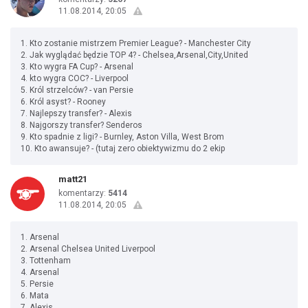
11.08.2014, 20:05
1. Kto zostanie mistrzem Premier League? - Manchester City
2. Jak wyglądać będzie TOP 4? - Chelsea,Arsenal,City,United
3. Kto wygra FA Cup? - Arsenal
4. kto wygra COC? - Liverpool
5. Król strzelców? - van Persie
6. Król asyst? - Rooney
7. Najlepszy transfer? - Alexis
8. Najgorszy transfer? Senderos
9. Kto spadnie z ligi? - Burnley, Aston Villa, West Brom
10. Kto awansuje? - (tutaj zero obiektywizmu do 2 ekip
matt21
komentarzy:
5414
11.08.2014, 20:05
1. Arsenal
2. Arsenal Chelsea United Liverpool
3. Tottenham
4. Arsenal
5. Persie
6. Mata
7. Alexis