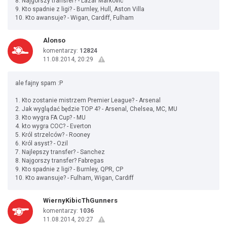
8. Najgorszy transfer? - Lazar Marković
9. Kto spadnie z ligi? - Burnley, Hull, Aston Villa
10. Kto awansuje? - Wigan, Cardiff, Fulham
Alonso
komentarzy:
12824
11.08.2014, 20:29
ale fajny spam :P
1. Kto zostanie mistrzem Premier League? - Arsenal
2. Jak wyglądać będzie TOP 4? - Arsenal, Chelsea, MC, MU
3. Kto wygra FA Cup? - MU
4. kto wygra COC? - Everton
5. Król strzelców? - Rooney
6. Król asyst? - Ozil
7. Najlepszy transfer? - Sanchez
8. Najgorszy transfer? Fabregas
9. Kto spadnie z ligi? - Burnley, QPR, CP
10. Kto awansuje? - Fulham, Wigan, Cardiff
WiernyKibicThGunners
komentarzy:
1036
11.08.2014, 20:27