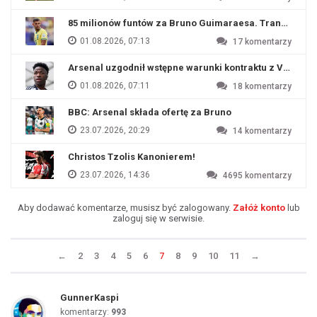
85 milionów funtów za Bruno Guimaraesa. Transfer na o
01.08.2026, 07:13
17
komentarzy
Arsenal uzgodnił wstępne warunki kontraktu z Viniciu
01.08.2026, 07:11
18
komentarzy
BBC: Arsenal składa ofertę za Bruno
23.07.2026, 20:29
14
komentarzy
Christos Tzolis Kanonierem!
23.07.2026, 14:36
4695
komentarzy
Aby dodawać komentarze, musisz być zalogowany.
Załóż konto
lub
zaloguj się w serwisie.
←
2
3
4
5
6
7
8
9
10
11
→
GunnerKaspi
komentarzy:
993