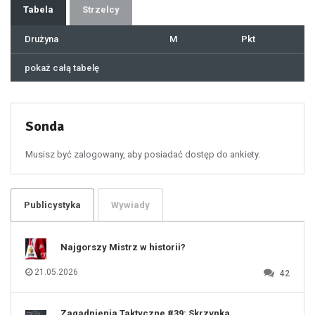
37
Tabela
Strzelcy
38
39
40
41
Drużyna
M
Pkt
42
43
44
45
46
pokaż całą tabelę
47
48
49
50
51
52
53
54
55
Sonda
56
57
58
59
60
Musisz być zalogowany, aby posiadać dostęp do ankiety.
61
100
101
102
103
104
105
106
Publicystyka
Wywiady
107
108
109
110
111
112
Najgorszy Mistrz w historii?
113
114
115
116
21.05.2026
42
117
118
119
120
121
122
123
Zagadnienia Taktyczne #39: Skrzynka