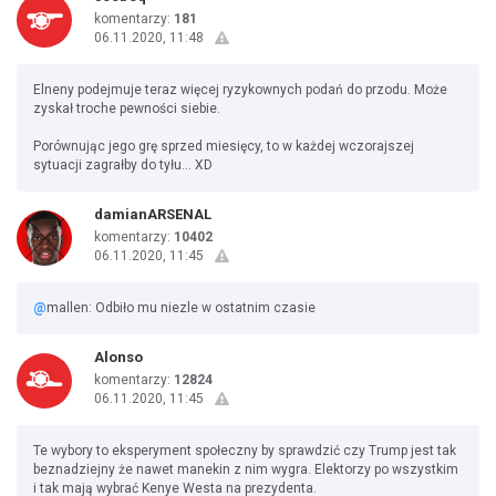
komentarzy:
181
06.11.2020, 11:48
Elneny podejmuje teraz więcej ryzykownych podań do przodu. Może
zyskał troche pewności siebie.
Porównując jego grę sprzed miesięcy, to w każdej wczorajszej
sytuacji zagrałby do tyłu... XD
damianARSENAL
komentarzy:
10402
06.11.2020, 11:45
@
mallen: Odbiło mu niezle w ostatnim czasie
Alonso
komentarzy:
12824
06.11.2020, 11:45
Te wybory to eksperyment społeczny by sprawdzić czy Trump jest tak
beznadziejny że nawet manekin z nim wygra. Elektorzy po wszystkim
i tak mają wybrać Kenye Westa na prezydenta.