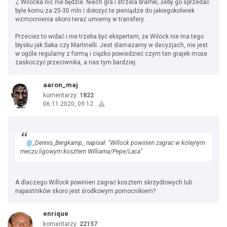
Z Wilocka nic nie będzie. Niech gra i strzela bramki, żeby go sprzedać
byle komu za 25-30 mln i dołożyć te pieniądze do jakiegokolwiek
wzmocnienia skoro teraz umiemy w transfery.
Przecież to widać i nie trzeba być ekspertem, że Wilock nie ma tego
błysku jak Saka czy Martinelli. Jest ślamazarny w decyzjach, nie jest
w ogóle regularny z formą i ciężko powiedzieć czym ten grajek może
zaskoczyć przeciwnika, a nas tym bardziej.
aaron_maj
komentarzy:
1822
06.11.2020, 09:12
@
_Dennis_Bergkamp_ napisał: "Willock powinien zagrac w kolejnym
meczu ligowym kosztem Williama/Pepe/Laca"
A dlaczego Willock powinien zagrać kosztem skrzydłowych lub
napastników skoro jest środkowym pomocnikiem?
enrique
komentarzy:
22157