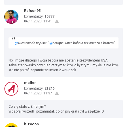
Rafson95
komentarzy:
10777
06.11.2020, 11:41
@
Nicsienieda napisał: "
@
enrique: Mnie babcia też miesza z bratem"
No i może dlatego Twoja babcia nie zostanie prezydentem USA.
Takie stanowisko powinien otrzymać ktoś o bystrym umyśle, a nie ktoś
kto nie potrafi zapamiętać imion 2 wnuczek
mallen
komentarzy:
21246
06.11.2020, 11:37
Co się stało z Elnenym?
Wczoraj wszedł i pozamiatał, co on piły grał i był wszędzie :O
bizooon