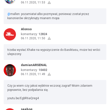
06.11.2020, 11:53
@
mallen: pozamiatał albo pozmywał, ponieważ został przez
kanonierów okrzyknięty mianem mopa
Alonso
komentarzy:
12824
06.11.2020, 11:50
trzeba wysłać Xhake na wypożyczenie do Basiktasu, może też wróci
ulepszony
damianARSENAL
komentarzy:
10402
06.11.2020, 11:49
Czy ja wiem czy jakoś wybitnie wczoraj zagrał? Moim zdaniem
poprawnie, bez podpalania się.
youtu.be/EgbR6aQreg4
seeboq