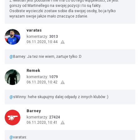
Z Nketiah jest podobnie i nie ma co do tego wątpliwości, że jest
gorszy od Martinellego na swojej pozycji i to są fakty.
Osobiste wycieczki zostaw sobie dla swojej osoby, bo ja tylko
wyrażam swoje jakże mało znaczące zdanie.
varatas
komentarzy:
3013
06.11.2020, 10:44
@
Barney: Ja też nie wiem, żartuje tylko :D
Remek
komentarzy:
1079
06.11.2020, 10:42
@
sWinny: hehe skupujmy dalej odpady z innych klubów :)
Barney
komentarzy:
27424
06.11.2020, 10:41
@
varatas: