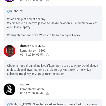
06.11.2020, 09:53
@
Gunner72:
Wilock nie jest nawet solidny.
Wy piszecie o Elnenym jako o solidnym zawodniku, a od Wilocka jest
o 2-3 klasy lepszy.
W dużych meczach taki Wilock to by się zwinął w kłębek.
damianARSENAL
komentarzy:
10402
06.11.2020, 09:51
Obecnie nasz drugi skład kwalifikuje się na takie tuzy jak Dundlak czy
Molde, ale jeśli awansujemy za rok do Ligi Mistrzów to nie widzę
żebyśmy mogli wyjść z grupy takim składem.
sidtsw
komentarzy:
4365
06.11.2020, 09:42
@
SZYMON_TYROL: Niles by posedl na lewa strone a Cedric na prawą,