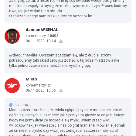
Ja myślę, że tak a może top 4 i le byłoby świetnie wtedy. Jak gromimy
mu i inne zespoły to myślę, że można wysoko mierzyć. Proces budowy
trwa, ale już widać że to się uda.
Stabilizacjia tego nam brakuje, być co sezon w lm.
damianARSENAL
komentarzy:
10402
06.11.2020, 10:14
@
thegunner4life: Owszem zgadzam się, ale z drugiej strony
potrzebujemy taki skład żeby już zostać w tej lidze mistrzów a nie
tylko jednorazowo się znaleźć i nie wyjść z grupy.
MioFx
komentarzy:
21
06.11.2020, 10:06
@
illpadrino
Mam szczere wrażenie, że wielu oglądających te mecze nie jest w
ogóle skupionych a jak macie jakiś pomysł w głowie to on jest święty i
nigdy nie pomyślicie że możecie się mylić. Byłem przeciwko
willockowi tak jak większość z nas bo grał maniane. Mówienie jednak
że on nie ma błysku czy wizji jest zenujace, szczerze mówiąc of
czasu fabregasa Ramseya i wilshere'anie było żadnego wychowanka,