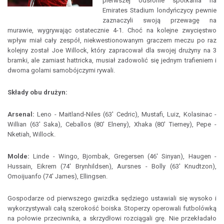
pierwszej odsłonie spotkania na
Emirates Stadium londyńczycy pewnie
zaznaczyli swoją przewagę na
murawie, wygrywając ostatecznie 4-1. Choć na kolejne zwycięstwo
wpływ miał cały zespół, niekwestionowanym graczem meczu po raz
kolejny został Joe Willock, który zapracował dla swojej drużyny na 3
bramki, ale zamiast hattricka, musiał zadowolić się jednym trafieniem i
dwoma golami samobójczymi rywali.
Składy obu drużyn:
Arsenal:
Leno - Maitland-Niles (63' Cedric), Mustafi, Luiz, Kolasinac -
Willian (63' Saka), Ceballos (80' Elneny), Xhaka (80' Tierney), Pepe -
Nketiah, Willock.
Molde:
Linde - Wingo, Bjornbak, Gregersen (46' Sinyan), Haugen -
Hussain, Eikrem (74' Brynhildsen), Aursnes - Bolly (63' Knudtzon),
Omoijuanfo (74' James), Ellingsen.
Gospodarze od pierwszego gwizdka sędziego ustawiali się wysoko i
wykorzystywali całą szerokość boiska. Stoperzy operowali futbolówką
na połowie przeciwnika, a skrzydłowi rozciągali grę. Nie przekładało