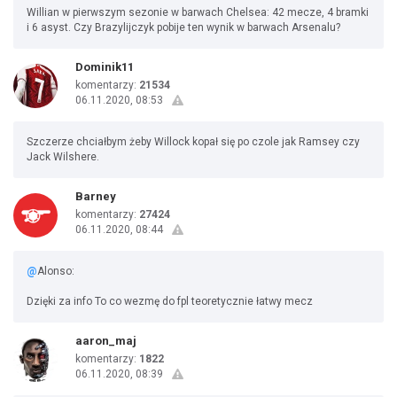
Willian w pierwszym sezonie w barwach Chelsea: 42 mecze, 4 bramki
i 6 asyst. Czy Brazylijczyk pobije ten wynik w barwach Arsenalu?
Dominik11
komentarzy:
21534
06.11.2020, 08:53
Szczerze chciałbym żeby Willock kopał się po czole jak Ramsey czy
Jack Wilshere.
Barney
komentarzy:
27424
06.11.2020, 08:44
@
Alonso:
Dzięki za info To co wezmę do fpl teoretycznie łatwy mecz
aaron_maj
komentarzy:
1822
06.11.2020, 08:39