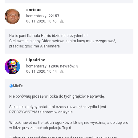
enrique
komentarzy:
22157
06.11.2020, 10:45
No to pani Kamala Harris idzie na prezydenta !
Ciekawe ile biedny Biden wytrwa zanim każą mu zrezygnować,
przecież gość ma Alzheimera.
illpadrino
komentarzy:
12036
newsów:
3
06.11.2020, 10:44
@
MioFx:
Nie porównuj proszę Wilocka do tych grajków. Naprawdę.
Saka jako jedyny ostatnimi czasy rozwinął skrzydła i jest
RZECZYWISTYM talentem w drużynie.
Wilock nawet na tle takich ogórków z LE się nie wyróżnia, a co dopiero
w lidze przy zespołach pokroju Top 6.