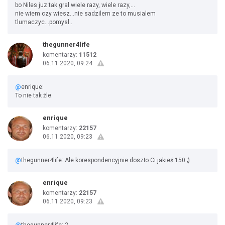
bo Niles juz tak gral wiele razy, wiele razy,...
nie wiem czy wiesz...nie sadzilem ze to musialem
tlumaczyc...pomysl..
thegunner4life
komentarzy:
11512
06.11.2020, 09:24
@
enrique:
To nie tak źle.
enrique
komentarzy:
22157
06.11.2020, 09:23
@
thegunner4life: Ale korespondencyjnie doszło Ci jakieś 150 ;)
enrique
komentarzy:
22157
06.11.2020, 09:23