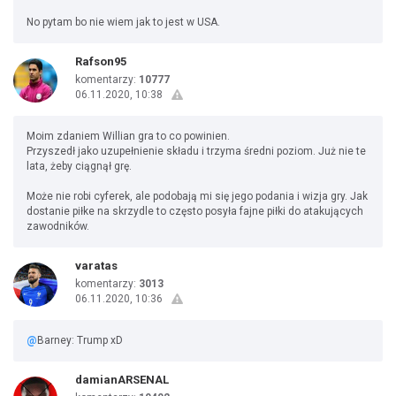
No pytam bo nie wiem jak to jest w USA.
Rafson95
komentarzy:
10777
06.11.2020, 10:38
Moim zdaniem Willian gra to co powinien.
Przyszedł jako uzupełnienie składu i trzyma średni poziom. Już nie te
lata, żeby ciągnął grę.
Może nie robi cyferek, ale podobają mi się jego podania i wizja gry. Jak
dostanie piłke na skrzydle to często posyła fajne piłki do atakujących
zawodników.
varatas
komentarzy:
3013
06.11.2020, 10:36
@
Barney: Trump xD
damianARSENAL