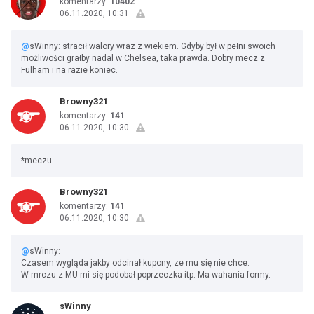
komentarzy:
10402
06.11.2020, 10:31
@
sWinny: stracił walory wraz z wiekiem. Gdyby był w pełni swoich
możliwości grałby nadal w Chelsea, taka prawda. Dobry mecz z
Fulham i na razie koniec.
Browny321
komentarzy:
141
06.11.2020, 10:30
*meczu
Browny321
komentarzy:
141
06.11.2020, 10:30
@
sWinny:
Czasem wygląda jakby odcinał kupony, ze mu się nie chce.
W mrczu z MU mi się podobał poprzeczka itp. Ma wahania formy.
sWinny