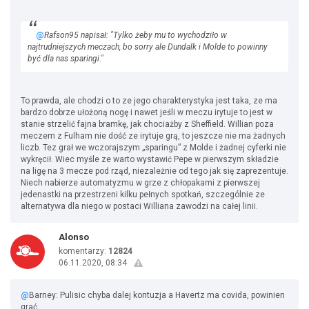
@
Rafson95 napisał: "Tylko żeby mu to wychodziło w
najtrudniejszych meczach, bo sorry ale Dundalk i Molde to powinny
być dla nas sparingi."
To prawda, ale chodzi o to ze jego charakterystyka jest taka, ze ma
bardzo dobrze ułożoną nogę i nawet jeśli w meczu irytuje to jest w
stanie strzelić fajna bramkę, jak chociażby z Sheffield. Willian poza
meczem z Fulham nie dość ze irytuje grą, to jeszcze nie ma żadnych
liczb. Tez grał we wczorajszym „sparingu” z Molde i żadnej cyferki nie
wykręcił. Wiec myśle ze warto wystawić Pepe w pierwszym składzie
na ligę na 3 mecze pod rząd, niezależnie od tego jak się zaprezentuje.
Niech nabierze automatyzmu w grze z chłopakami z pierwszej
jedenastki na przestrzeni kilku pełnych spotkań, szczególnie ze
alternatywa dla niego w postaci Williana zawodzi na całej linii.
Alonso
komentarzy:
12824
06.11.2020, 08:34
@
Barney: Pulisic chyba dalej kontuzja a Havertz ma covida, powinien
grać