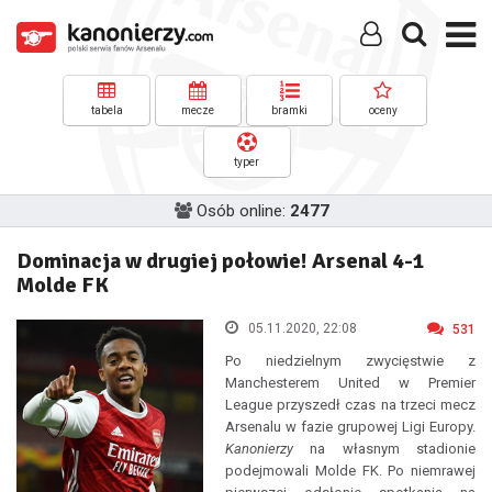
tabela
mecze
bramki
oceny
typer
Osób online:
2477
Dominacja w drugiej połowie! Arsenal 4-1
Molde FK
05.11.2020, 22:08
531
Po niedzielnym zwycięstwie z
Manchesterem United w Premier
League przyszedł czas na trzeci mecz
Arsenalu w fazie grupowej Ligi Europy.
Kanonierzy
na własnym stadionie
podejmowali Molde FK. Po niemrawej