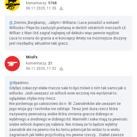
komentarzy:
9768
06.11.2020, 11:35
@
_Dennis_Bergkamp_: Jabym i Williana i Lace posadzil a wstawil
Willocka i Pepe bo zasluzyli postawą w dwóch ostatnich meczach LE.
WIllian z Man Utd zagral najlepiej od debiutu więc pewnie wyjdzie.
Laca to sciana do grania a w koncepcji Artety na mocniejsze druzyny
jest niezbędny aktualnie taki gracz.
MioFx
komentarzy:
21
06.11.2020, 11:32
@
illpadrino:
Gdybyś zobaczył słabe mecze saki to byś mówił o nim tak samo jak o
willocku. Jeśli uważasz że willock wow wczoraj nie wyróżniał to
oglądałaś chyba inny mecz.
Nie porównuję go całościowo do n. W. Zawodników ale uważam że
jego wizja gry i technika nie odstaje. Teraz jest duża rzecz która
nazywamy pewnością siebie która zmienia gracza dobrego w
wybitnego a średniego w dobrego itd. Marinelli I saka mają ta pewnośc
siebie willock dopiero jej nabiera. Nie mówię że to będzie wybitny
zawodnik ale na pewno ma ku temu potencjał bo widać to w wielu
zagraniach jak lekko przychodzą mu pewne rzeczy... Diabeł zawsze