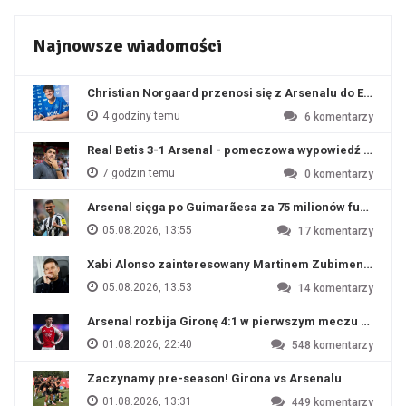
Najnowsze wiadomości
Christian Norgaard przenosi się z Arsenalu do Everton
4 godziny temu
6
komentarzy
Real Betis 3-1 Arsenal - pomeczowa wypowiedź Artety
7 godzin temu
0
komentarzy
Arsenal sięga po Guimarãesa za 75 milionów funtów
05.08.2026, 13:55
17
komentarzy
Xabi Alonso zainteresowany Martinem Zubimendim
05.08.2026, 13:53
14
komentarzy
Arsenal rozbija Gironę 4:1 w pierwszym meczu przyg
01.08.2026, 22:40
548
komentarzy
Zaczynamy pre-season! Girona vs Arsenalu
01.08.2026, 13:31
449
komentarzy