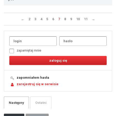
←
2
3
4
5
6
7
8
9
10
11
→
Uda
1
2
3
4
5
6
7
zapamiętaj mnie
8
9
10
11
12
13
14
15
16
17
18
19
zapomniałem hasła
20
21
zarejestruj się w serwisie
22
23
24
25
26
27
28
29
Następny
Ostatni
30
31
32
33
34
35
36