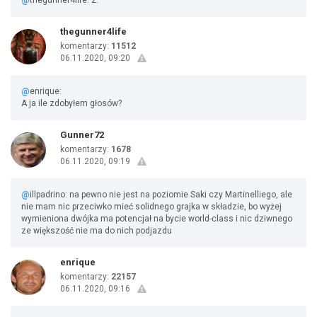
@
thegunner4life: 2.
thegunner4life
komentarzy:
11512
06.11.2020, 09:20
@
enrique:
A ja ile zdobyłem głosów?
Gunner72
komentarzy:
1678
06.11.2020, 09:19
@
illpadrino: na pewno nie jest na poziomie Saki czy Martinelliego, ale
nie mam nic przeciwko mieć solidnego grajka w składzie, bo wyżej
wymieniona dwójka ma potencjał na bycie world-class i nic dziwnego
ze większość nie ma do nich podjazdu
enrique
komentarzy:
22157
06.11.2020, 09:16