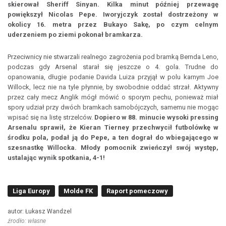
skierował Sheriff Sinyan. Kilka minut później przewagę
powiększył Nicolas Pepe. Iworyjczyk został dostrzeżony w
okolicy 16. metra przez Bukayo Sakę, po czym celnym
uderzeniem po ziemi pokonał bramkarza.
Przeciwnicy nie stwarzali realnego zagrożenia pod bramką Bernda Leno,
podczas gdy Arsenal starał się jeszcze o 4. gola. Trudne do
opanowania, długie podanie Davida Luiza przyjął w polu karnym Joe
Willock, lecz nie na tyle płynnie, by swobodnie oddać strzał. Aktywny
przez cały mecz Anglik mógł mówić o sporym pechu, ponieważ miał
spory udział przy dwóch bramkach samobójczych, samemu nie mogąc
wpisać się na listę strzelców.
Dopiero w 88. minucie wysoki pressing
Arsenalu sprawił, że Kieran Tierney przechwycił futbolówkę w
środku pola, podał ją do Pepe, a ten dograł do wbiegającego w
szesnastkę Willocka. Młody pomocnik zwieńczył swój występ,
ustalając wynik spotkania, 4-1!
Liga Europy
Molde FK
Raport pomeczowy
autor: Łukasz Wandzel
źrodło: własne