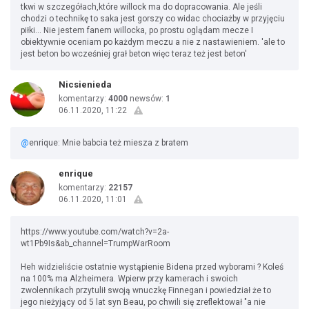
tkwi w szczegółach,które willock ma do dopracowania. Ale jeśli
chodzi o technikę to saka jest gorszy co widac chociażby w przyjęciu
piłki... Nie jestem fanem willocka, po prostu oglądam mecze I
obiektywnie oceniam po każdym meczu a nie z nastawieniem. 'ale to
jest beton bo wcześniej grał beton więc teraz też jest beton'
Nicsienieda
komentarzy:
4000
newsów:
1
06.11.2020, 11:22
@
enrique: Mnie babcia też miesza z bratem
enrique
komentarzy:
22157
06.11.2020, 11:01
https://www.youtube.com/watch?v=2a-
wt1Pb9Is&ab_channel=TrumpWarRoom
Heh widzieliście ostatnie wystąpienie Bidena przed wyborami ? Koleś
na 100% ma Alzheimera. Wpierw przy kamerach i swoich
zwolennikach przytulił swoją wnuczkę Finnegan i powiedział że to
jego nieżyjący od 5 lat syn Beau, po chwili się zreflektował "a nie