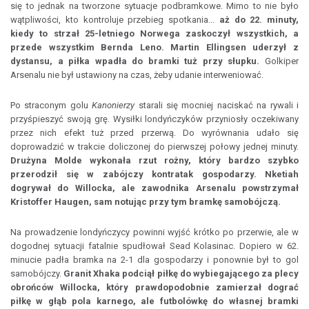
się to jednak na tworzone sytuacje podbramkowe. Mimo to nie było
wątpliwości, kto kontroluje przebieg spotkania...
aż do 22. minuty,
kiedy to strzał 25-letniego Norwega zaskoczył wszystkich, a
przede wszystkim Bernda Leno. Martin Ellingsen uderzył z
dystansu, a piłka wpadła do bramki tuż przy słupku.
Golkiper
Arsenalu nie był ustawiony na czas, żeby udanie interweniować.
Po straconym golu
Kanonierzy
starali się mocniej naciskać na rywali i
przyśpieszyć swoją grę. Wysiłki londyńczyków przyniosły oczekiwany
przez nich efekt tuż przed przerwą. Do wyrównania udało się
doprowadzić w trakcie doliczonej do pierwszej połowy jednej minuty.
Drużyna Molde wykonała rzut rożny, który bardzo szybko
przerodził się w zabójczy kontratak gospodarzy. Nketiah
dogrywał do Willocka, ale zawodnika Arsenalu powstrzymał
Kristoffer Haugen, sam notując przy tym bramkę samobójczą.
Na prowadzenie londyńczycy powinni wyjść krótko po przerwie, ale w
dogodnej sytuacji fatalnie spudłował Sead Kolasinac. Dopiero w 62.
minucie padła bramka na 2-1 dla gospodarzy i ponownie był to gol
samobójczy.
Granit Xhaka podciął piłkę do wybiegającego za plecy
obrońców Willocka, który prawdopodobnie zamierzał dograć
piłkę w głąb pola karnego, ale futbolówkę do własnej bramki