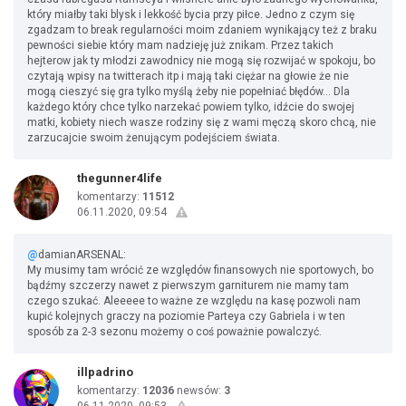
który miałby taki blysk i lekkość bycia przy piłce. Jedno z czym się
zgadzam to break regularności moim zdaniem wynikający też z braku
pewności siebie który mam nadzieję już znikam. Przez takich
hejterow jak ty młodzi zawodnicy nie mogą się rozwijać w spokoju, bo
czytają wpisy na twitterach itp i mają taki ciężar na głowie że nie
mogą cieszyć się gra tylko myślą żeby nie popełniać błędów... Dla
każdego który chce tylko narzekać powiem tylko, idźcie do swojej
matki, kobiety niech wasze rodziny się z wami męczą skoro chcą, nie
zarzucajcie swoim żenującym podejściem świata.
thegunner4life
komentarzy:
11512
06.11.2020, 09:54
@
damianARSENAL:
My musimy tam wrócić ze względów finansowych nie sportowych, bo
bądźmy szczerzy nawet z pierwszym garniturem nie mamy tam
czego szukać. Aleeeee to ważne ze względu na kasę pozwoli nam
kupić kolejnych graczy na poziomie Parteya czy Gabriela i w ten
sposób za 2-3 sezonu możemy o coś poważnie powalczyć.
illpadrino
komentarzy:
12036
newsów:
3