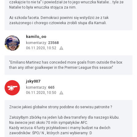
czekajcie to nie ta" i powiedział że to jego wnuczka Natalie... tyle że
Natalie to była wnuczka stojąca za nim.
Aż szkoda faceta. Demokraci powinni się wstydzić że z tak
zasłużonego i chorego człowieka zrobili słupa dla Kamali.
kamilo_oo
komentarzy:
23568
06.11.2020, 10:52
"Emiliano Martinez has conceded more goals from outside the box
than any other goalkeeper in the Premier League this season"
jsky007
komentarzy:
665
06.11.2020, 10:50
Znacie jakieś globalne strony podobne do serwisu patronite ?
Założyłbym zbiórkę na jeden lub dwa transfery dla naszego klubu.
Na świecie jest około 70 mln sympatyków AFC.
Każdy wrzuca 4 funty przykładowo i mamy budżet na dwóch
zawodników: ŚPO/ N , których zami wybieramy :D