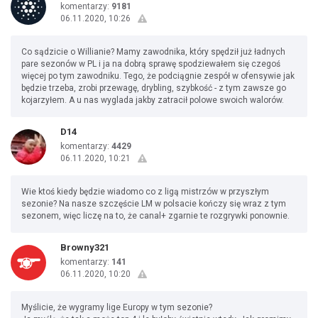
komentarzy:
9181
06.11.2020, 10:26
Co sądzicie o Willianie? Mamy zawodnika, który spędził już ładnych
pare sezonów w PL i ja na dobrą sprawę spodziewałem się czegoś
więcej po tym zawodniku. Tego, że podciągnie zespół w ofensywie jak
będzie trzeba, zrobi przewagę, drybling, szybkość - z tym zawsze go
kojarzyłem. A u nas wyglada jakby zatracił polowe swoich walorów.
D14
komentarzy:
4429
06.11.2020, 10:21
Wie ktoś kiedy będzie wiadomo co z ligą mistrzów w przyszłym
sezonie? Na nasze szczęście LM w polsacie kończy się wraz z tym
sezonem, więc liczę na to, że canal+ zgarnie te rozgrywki ponownie.
Browny321
komentarzy:
141
06.11.2020, 10:20
Myślicie, że wygramy lige Europy w tym sezonie?