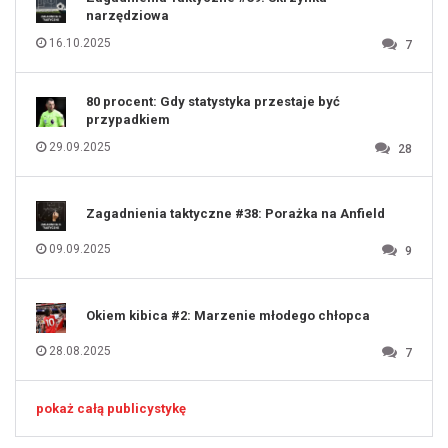
124
125
narzędziowa
126
127
128
16.10.2025
7
129
130
131
80 procent: Gdy statystyka przestaje być
przypadkiem
29.09.2025
28
Zagadnienia taktyczne #38: Porażka na Anfield
09.09.2025
9
Okiem kibica #2: Marzenie młodego chłopca
28.08.2025
7
pokaż całą publicystykę