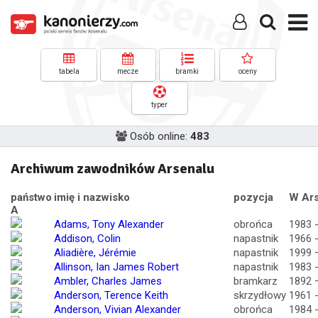
tabela
mecze
bramki
oceny
typer
Osób online:
483
Archiwum zawodników Arsenalu
państwo
imię i nazwisko
pozycja
W Ars
A
Adams, Tony Alexander
obrońca
1983 
Addison, Colin
napastnik
1966 
Aliadière, Jérémie
napastnik
1999 
Allinson, Ian James Robert
napastnik
1983 
Ambler, Charles James
bramkarz
1892 
Anderson, Terence Keith
skrzydłowy
1961 
Anderson, Vivian Alexander
obrońca
1984 