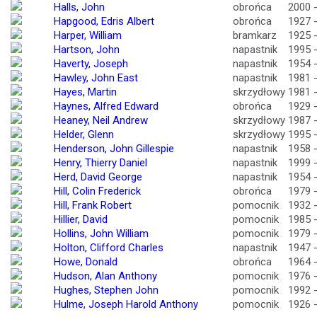
Halls, John
obrońca
2000 
Hapgood, Edris Albert
obrońca
1927 
Harper, William
bramkarz
1925 
Hartson, John
napastnik
1995 
Haverty, Joseph
napastnik
1954 
Hawley, John East
napastnik
1981 
Hayes, Martin
skrzydłowy
1981 
Haynes, Alfred Edward
obrońca
1929 
Heaney, Neil Andrew
skrzydłowy
1987 
Helder, Glenn
skrzydłowy
1995 
Henderson, John Gillespie
napastnik
1958 
Henry, Thierry Daniel
napastnik
1999 
Herd, David George
napastnik
1954 
Hill, Colin Frederick
obrońca
1979 
Hill, Frank Robert
pomocnik
1932 
Hillier, David
pomocnik
1985 
Hollins, John William
pomocnik
1979 
Holton, Clifford Charles
napastnik
1947 
Howe, Donald
obrońca
1964 
Hudson, Alan Anthony
pomocnik
1976 
Hughes, Stephen John
pomocnik
1992 
Hulme, Joseph Harold Anthony
pomocnik
1926 