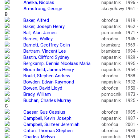
Anelka, Nicolas
napastnik
1996 
Armstrong, George
skrzydłowy
1961 
B
Baker, Alfred
obrońca
1919 
Baker, Joseph Henry
napastnik
1962 
Ball, Alan James
pomocnik
1971 
Barnes, Walley
obrońca
1946 
Barnett, Geoffrey Colin
bramkarz
1969 
Bartram, Vincent Lee
bramkarz
1994 
Bastin, Clifford Sydney
napastnik
1929 
Bergkamp, Dennis Nicolaas Maria
napastnik
1995 
Bloomfield, James Henry
napastnik
1954 
Bould, Stephen Andrew
obrońca
1988 
Bowden, Edwin Raymond
napastnik
1932 
Bowen, David Lloyd
obrońca
1950 
Brady, William
pomocnik
1973 
Buchan, Charles Murray
napastnik
1925 
C
Caesar, Gus Cassius
obrońca
1985 
Campbell, Kevin Joseph
napastnik
1987 
Campbell, Sulzeer Jeremiah
obrońca
2001 
Caton, Thomas Stephen
obrońca
1983 
Charles, Melvyn
napastnik
1959 