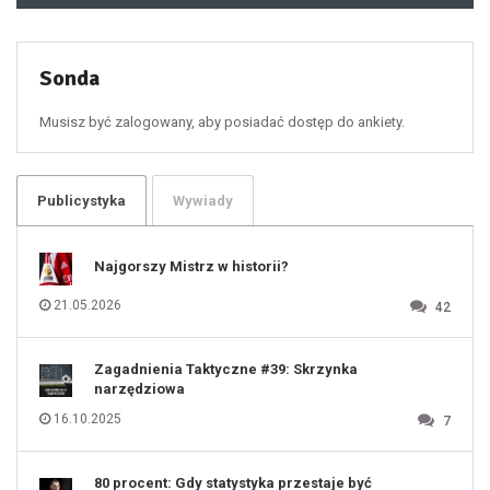
49
50
51
52
53
54
55
Sonda
56
57
58
59
60
Musisz być zalogowany, aby posiadać dostęp do ankiety.
61
100
101
102
103
104
105
106
Publicystyka
Wywiady
107
108
109
110
111
112
Najgorszy Mistrz w historii?
113
114
115
116
21.05.2026
42
117
118
119
120
121
122
123
Zagadnienia Taktyczne #39: Skrzynka
124
125
narzędziowa
126
127
128
16.10.2025
7
129
130
131
80 procent: Gdy statystyka przestaje być