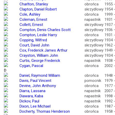
Charlton, Stanley
obrońca
1955 
Clapton, Daniel Robert
skrzydłowy
1954 
Cole, Ashley
obrońca
1999 
Coleman, Ernest
napastnik
1931 
Collett, Ernest
skrzydłowy
1937 
Compton, Denis Charles Scott
skrzydłowy
1936 
Compton, Leslie Harry
obrońca
1931 
Copping, Wilfred
skrzydłowy
1934 
Court, David John
skrzydłowy
1962 
Cox, Frederick James Arthur
skrzydłowy
1949 
Crayston, William John
skrzydłowy
1934 
Curtis, George Frederick
napastnik
1938 
Cygan, Pascal
obrońca
2002 
D
Daniel, Raymond William
obrońca
1948 
Davis, Paul Vincent
pomocnik
1979 
Devine, John Anthony
obrońca
1977 
Diarra, Lassana
napastnik
2007 
Diawara, Kaba
napastnik
1998 
Dickov, Paul
napastnik
1992 
Dixon, Lee Michael
obrońca
1987 
Docherty, Thomas Henderson
obrońca
1958 