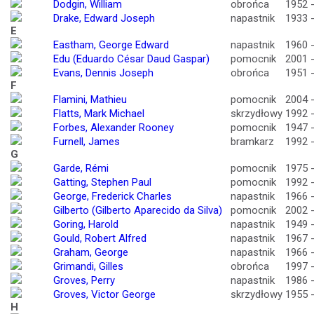
Dodgin, William
obrońca
1952 
Drake, Edward Joseph
napastnik
1933 
E
Eastham, George Edward
napastnik
1960 
Edu (Eduardo César Daud Gaspar)
pomocnik
2001 
Evans, Dennis Joseph
obrońca
1951 
F
Flamini, Mathieu
pomocnik
2004 
Flatts, Mark Michael
skrzydłowy
1992 
Forbes, Alexander Rooney
pomocnik
1947 
Furnell, James
bramkarz
1992 
G
Garde, Rémi
pomocnik
1975 
Gatting, Stephen Paul
pomocnik
1992 
George, Frederick Charles
napastnik
1966 
Gilberto (Gilberto Aparecido da Silva)
pomocnik
2002 
Goring, Harold
napastnik
1949 
Gould, Robert Alfred
napastnik
1967 
Graham, George
napastnik
1966 
Grimandi, Gilles
obrońca
1997 
Groves, Perry
napastnik
1986 
Groves, Victor George
skrzydłowy
1955 
H