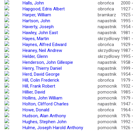
Halls, John
obrońca
2000 
Hapgood, Edris Albert
obrońca
1927 
Harper, William
bramkarz
1925 
Hartson, John
napastnik
1995 
Haverty, Joseph
napastnik
1954 
Hawley, John East
napastnik
1981 
Hayes, Martin
skrzydłowy
1981 
Haynes, Alfred Edward
obrońca
1929 
Heaney, Neil Andrew
skrzydłowy
1987 
Helder, Glenn
skrzydłowy
1995 
Henderson, John Gillespie
napastnik
1958 
Henry, Thierry Daniel
napastnik
1999 
Herd, David George
napastnik
1954 
Hill, Colin Frederick
obrońca
1979 
Hill, Frank Robert
pomocnik
1932 
Hillier, David
pomocnik
1985 
Hollins, John William
pomocnik
1979 
Holton, Clifford Charles
napastnik
1947 
Howe, Donald
obrońca
1964 
Hudson, Alan Anthony
pomocnik
1976 
Hughes, Stephen John
pomocnik
1992 
Hulme, Joseph Harold Anthony
pomocnik
1926 