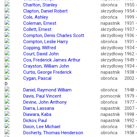
Charlton, Stanley
obrońca
1955 
Clapton, Daniel Robert
skrzydłowy
1954 
Cole, Ashley
obrońca
1999 
Coleman, Ernest
napastnik
1931 
Collett, Ernest
skrzydłowy
1937 
Compton, Denis Charles Scott
skrzydłowy
1936 
Compton, Leslie Harry
obrońca
1931 
Copping, Wilfred
skrzydłowy
1934 
Court, David John
skrzydłowy
1962 
Cox, Frederick James Arthur
skrzydłowy
1949 
Crayston, William John
skrzydłowy
1934 
Curtis, George Frederick
napastnik
1938 
Cygan, Pascal
obrońca
2002 
D
Daniel, Raymond William
obrońca
1948 
Davis, Paul Vincent
pomocnik
1979 
Devine, John Anthony
obrońca
1977 
Diarra, Lassana
napastnik
2007 
Diawara, Kaba
napastnik
1998 
Dickov, Paul
napastnik
1992 
Dixon, Lee Michael
obrońca
1987 
Docherty, Thomas Henderson
obrońca
1958 