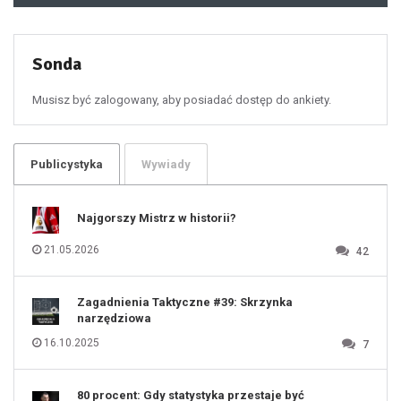
49
50
51
52
53
54
55
Sonda
56
57
58
59
60
Musisz być zalogowany, aby posiadać dostęp do ankiety.
61
100
101
102
103
104
105
106
Publicystyka
Wywiady
107
108
109
110
111
112
Najgorszy Mistrz w historii?
113
114
115
116
21.05.2026
42
117
118
119
120
121
122
123
Zagadnienia Taktyczne #39: Skrzynka
124
125
narzędziowa
126
127
128
16.10.2025
7
129
130
131
80 procent: Gdy statystyka przestaje być