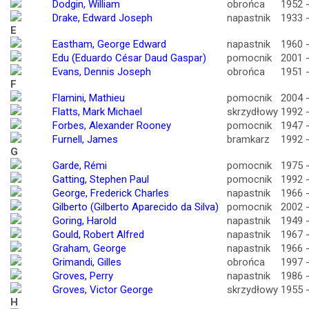
Dodgin, William
obrońca
1952 
Drake, Edward Joseph
napastnik
1933 
E
Eastham, George Edward
napastnik
1960 
Edu (Eduardo César Daud Gaspar)
pomocnik
2001 
Evans, Dennis Joseph
obrońca
1951 
F
Flamini, Mathieu
pomocnik
2004 
Flatts, Mark Michael
skrzydłowy
1992 
Forbes, Alexander Rooney
pomocnik
1947 
Furnell, James
bramkarz
1992 
G
Garde, Rémi
pomocnik
1975 
Gatting, Stephen Paul
pomocnik
1992 
George, Frederick Charles
napastnik
1966 
Gilberto (Gilberto Aparecido da Silva)
pomocnik
2002 
Goring, Harold
napastnik
1949 
Gould, Robert Alfred
napastnik
1967 
Graham, George
napastnik
1966 
Grimandi, Gilles
obrońca
1997 
Groves, Perry
napastnik
1986 
Groves, Victor George
skrzydłowy
1955 
H