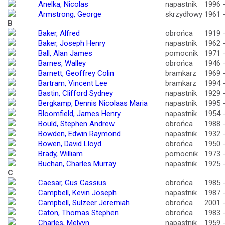
Anelka, Nicolas
napastnik
1996 
Armstrong, George
skrzydłowy
1961 
B
Baker, Alfred
obrońca
1919 
Baker, Joseph Henry
napastnik
1962 
Ball, Alan James
pomocnik
1971 
Barnes, Walley
obrońca
1946 
Barnett, Geoffrey Colin
bramkarz
1969 
Bartram, Vincent Lee
bramkarz
1994 
Bastin, Clifford Sydney
napastnik
1929 
Bergkamp, Dennis Nicolaas Maria
napastnik
1995 
Bloomfield, James Henry
napastnik
1954 
Bould, Stephen Andrew
obrońca
1988 
Bowden, Edwin Raymond
napastnik
1932 
Bowen, David Lloyd
obrońca
1950 
Brady, William
pomocnik
1973 
Buchan, Charles Murray
napastnik
1925 
C
Caesar, Gus Cassius
obrońca
1985 
Campbell, Kevin Joseph
napastnik
1987 
Campbell, Sulzeer Jeremiah
obrońca
2001 
Caton, Thomas Stephen
obrońca
1983 
Charles, Melvyn
napastnik
1959 