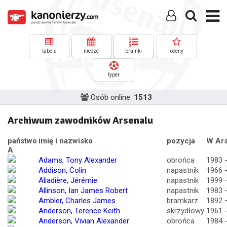
tabela
mecze
bramki
oceny
typer
Osób online:
1513
Archiwum zawodników Arsenalu
państwo
imię i nazwisko
pozycja
W Ars
A
Adams, Tony Alexander
obrońca
1983 
Addison, Colin
napastnik
1966 
Aliadière, Jérémie
napastnik
1999 
Allinson, Ian James Robert
napastnik
1983 
Ambler, Charles James
bramkarz
1892 
Anderson, Terence Keith
skrzydłowy
1961 
Anderson, Vivian Alexander
obrońca
1984 