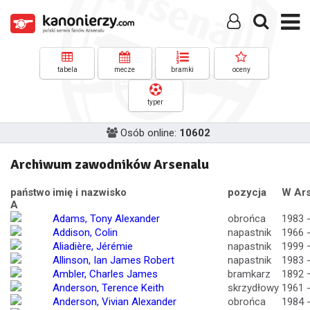
tabela
mecze
bramki
oceny
typer
Osób online:
10602
Archiwum zawodników Arsenalu
państwo
imię i nazwisko
pozycja
W Ars
A
Adams, Tony Alexander
obrońca
1983 
Addison, Colin
napastnik
1966 
Aliadière, Jérémie
napastnik
1999 
Allinson, Ian James Robert
napastnik
1983 
Ambler, Charles James
bramkarz
1892 
Anderson, Terence Keith
skrzydłowy
1961 
Anderson, Vivian Alexander
obrońca
1984 