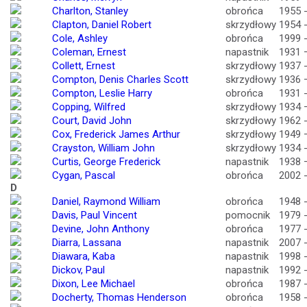
Charlton, Stanley
obrońca
1955 
Clapton, Daniel Robert
skrzydłowy
1954 
Cole, Ashley
obrońca
1999 
Coleman, Ernest
napastnik
1931 
Collett, Ernest
skrzydłowy
1937 
Compton, Denis Charles Scott
skrzydłowy
1936 
Compton, Leslie Harry
obrońca
1931 
Copping, Wilfred
skrzydłowy
1934 
Court, David John
skrzydłowy
1962 
Cox, Frederick James Arthur
skrzydłowy
1949 
Crayston, William John
skrzydłowy
1934 
Curtis, George Frederick
napastnik
1938 
Cygan, Pascal
obrońca
2002 
D
Daniel, Raymond William
obrońca
1948 
Davis, Paul Vincent
pomocnik
1979 
Devine, John Anthony
obrońca
1977 
Diarra, Lassana
napastnik
2007 
Diawara, Kaba
napastnik
1998 
Dickov, Paul
napastnik
1992 
Dixon, Lee Michael
obrońca
1987 
Docherty, Thomas Henderson
obrońca
1958 