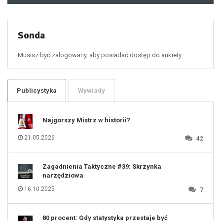
49
50
51
52
53
54
55
Sonda
56
57
58
59
60
Musisz być zalogowany, aby posiadać dostęp do ankiety.
61
100
101
102
103
104
105
106
Publicystyka
Wywiady
107
108
109
110
111
112
Najgorszy Mistrz w historii?
113
114
115
116
21.05.2026
42
117
118
119
120
121
122
123
Zagadnienia Taktyczne #39: Skrzynka
124
125
narzędziowa
126
127
128
16.10.2025
7
129
130
131
80 procent: Gdy statystyka przestaje być