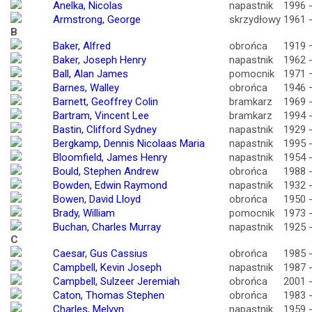
Anelka, Nicolas
napastnik
1996 
Armstrong, George
skrzydłowy
1961 
B
Baker, Alfred
obrońca
1919 
Baker, Joseph Henry
napastnik
1962 
Ball, Alan James
pomocnik
1971 
Barnes, Walley
obrońca
1946 
Barnett, Geoffrey Colin
bramkarz
1969 
Bartram, Vincent Lee
bramkarz
1994 
Bastin, Clifford Sydney
napastnik
1929 
Bergkamp, Dennis Nicolaas Maria
napastnik
1995 
Bloomfield, James Henry
napastnik
1954 
Bould, Stephen Andrew
obrońca
1988 
Bowden, Edwin Raymond
napastnik
1932 
Bowen, David Lloyd
obrońca
1950 
Brady, William
pomocnik
1973 
Buchan, Charles Murray
napastnik
1925 
C
Caesar, Gus Cassius
obrońca
1985 
Campbell, Kevin Joseph
napastnik
1987 
Campbell, Sulzeer Jeremiah
obrońca
2001 
Caton, Thomas Stephen
obrońca
1983 
Charles, Melvyn
napastnik
1959 