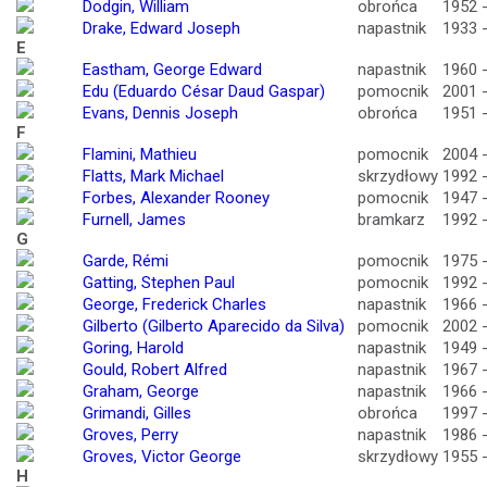
Dodgin, William
obrońca
1952 
Drake, Edward Joseph
napastnik
1933 
E
Eastham, George Edward
napastnik
1960 
Edu (Eduardo César Daud Gaspar)
pomocnik
2001 
Evans, Dennis Joseph
obrońca
1951 
F
Flamini, Mathieu
pomocnik
2004 
Flatts, Mark Michael
skrzydłowy
1992 
Forbes, Alexander Rooney
pomocnik
1947 
Furnell, James
bramkarz
1992 
G
Garde, Rémi
pomocnik
1975 
Gatting, Stephen Paul
pomocnik
1992 
George, Frederick Charles
napastnik
1966 
Gilberto (Gilberto Aparecido da Silva)
pomocnik
2002 
Goring, Harold
napastnik
1949 
Gould, Robert Alfred
napastnik
1967 
Graham, George
napastnik
1966 
Grimandi, Gilles
obrońca
1997 
Groves, Perry
napastnik
1986 
Groves, Victor George
skrzydłowy
1955 
H