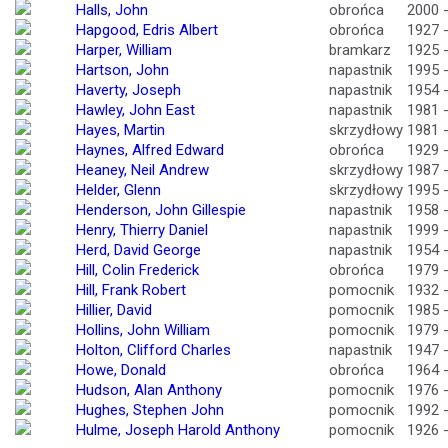
Halls, John
obrońca
2000 
Hapgood, Edris Albert
obrońca
1927 
Harper, William
bramkarz
1925 
Hartson, John
napastnik
1995 
Haverty, Joseph
napastnik
1954 
Hawley, John East
napastnik
1981 
Hayes, Martin
skrzydłowy
1981 
Haynes, Alfred Edward
obrońca
1929 
Heaney, Neil Andrew
skrzydłowy
1987 
Helder, Glenn
skrzydłowy
1995 
Henderson, John Gillespie
napastnik
1958 
Henry, Thierry Daniel
napastnik
1999 
Herd, David George
napastnik
1954 
Hill, Colin Frederick
obrońca
1979 
Hill, Frank Robert
pomocnik
1932 
Hillier, David
pomocnik
1985 
Hollins, John William
pomocnik
1979 
Holton, Clifford Charles
napastnik
1947 
Howe, Donald
obrońca
1964 
Hudson, Alan Anthony
pomocnik
1976 
Hughes, Stephen John
pomocnik
1992 
Hulme, Joseph Harold Anthony
pomocnik
1926 