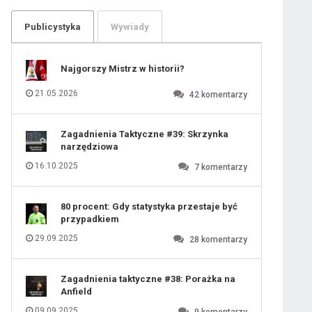
104
105
106
107
Publicystyka
Wywiady
108
109
110
111
112
113
114
Najgorszy Mistrz w historii?
115
116
117
118
21.05.2026
42
komentarzy
119
120
121
122
123
124
Zagadnienia Taktyczne #39: Skrzynka
125
126
narzędziowa
127
128
129
130
16.10.2025
7
komentarzy
131
80 procent: Gdy statystyka przestaje być
przypadkiem
29.09.2025
28
komentarzy
Zagadnienia taktyczne #38: Porażka na
Anfield
09.09.2025