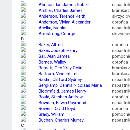
Allinson, Ian James Robert
napastni
Ambler, Charles James
bramkarz
Anderson, Terence Keith
skrzydło
Anderson, Vivian Alexander
obrońca
Anelka, Nicolas
napastni
Armstrong, George
skrzydło
B
Baker, Alfred
obrońca
Baker, Joseph Henry
napastni
Ball, Alan James
pomocni
Barnes, Walley
obrońca
Barnett, Geoffrey Colin
bramkarz
Bartram, Vincent Lee
bramkarz
Bastin, Clifford Sydney
napastni
Bergkamp, Dennis Nicolaas Maria
napastni
Bloomfield, James Henry
napastni
Bould, Stephen Andrew
obrońca
Bowden, Edwin Raymond
napastni
Bowen, David Lloyd
obrońca
Brady, William
pomocni
Buchan, Charles Murray
napastni
C