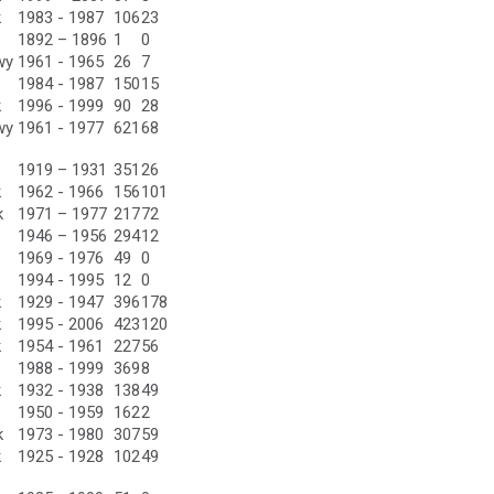
k
1983 - 1987
106
23
1892 – 1896
1
0
wy
1961 - 1965
26
7
1984 - 1987
150
15
k
1996 - 1999
90
28
wy
1961 - 1977
621
68
1919 – 1931
351
26
k
1962 - 1966
156
101
k
1971 – 1977
217
72
1946 – 1956
294
12
1969 - 1976
49
0
1994 - 1995
12
0
k
1929 - 1947
396
178
k
1995 - 2006
423
120
k
1954 - 1961
227
56
1988 - 1999
369
8
k
1932 - 1938
138
49
1950 - 1959
162
2
k
1973 - 1980
307
59
k
1925 - 1928
102
49