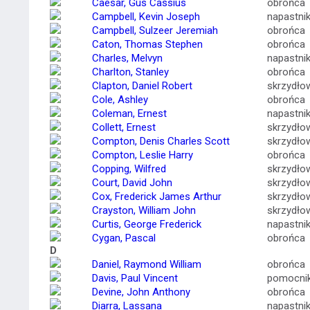
Caesar, Gus Cassius
obrońca
Campbell, Kevin Joseph
napastni
Campbell, Sulzeer Jeremiah
obrońca
Caton, Thomas Stephen
obrońca
Charles, Melvyn
napastni
Charlton, Stanley
obrońca
Clapton, Daniel Robert
skrzydło
Cole, Ashley
obrońca
Coleman, Ernest
napastni
Collett, Ernest
skrzydło
Compton, Denis Charles Scott
skrzydło
Compton, Leslie Harry
obrońca
Copping, Wilfred
skrzydło
Court, David John
skrzydło
Cox, Frederick James Arthur
skrzydło
Crayston, William John
skrzydło
Curtis, George Frederick
napastni
Cygan, Pascal
obrońca
D
Daniel, Raymond William
obrońca
Davis, Paul Vincent
pomocni
Devine, John Anthony
obrońca
Diarra, Lassana
napastni