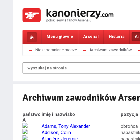
Menu główne
Arsenal
Historia
Ar
Niezapomniane mecze
Archiwum zawodników
Archiwum zawodników Arse
państwo
imię i nazwisko
pozycja
A
Adams, Tony Alexander
obrońca
Addison, Colin
napastni
Aliadière, Jérémie
napastni