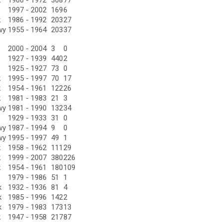
k
1966 - 1972
308
77
1997 - 2002
169
6
k
1986 - 1992
203
27
wy
1955 - 1964
203
37
2000 - 2004
3
0
1927 - 1939
440
2
1925 - 1927
73
0
k
1995 - 1997
70
17
k
1954 - 1961
122
26
k
1981 - 1983
21
3
wy
1981 - 1990
132
34
1929 - 1933
31
0
wy
1987 - 1994
9
0
wy
1995 - 1997
49
1
k
1958 - 1962
111
29
k
1999 - 2007
380
226
k
1954 - 1961
180
109
1979 - 1986
51
1
k
1932 - 1936
81
4
k
1985 - 1996
142
2
k
1979 - 1983
173
13
k
1947 - 1958
217
87