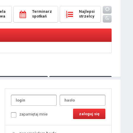
ela
Terminarz
Najlepsi
owa
spotkań
strzelcy
Oceny
pomeczowe
Typer
kanonierzy.com
UdanaRandka.com
1
2
3
4
5
6
7
8
zapamiętaj mnie
9
10
11
12
13
14
15
16