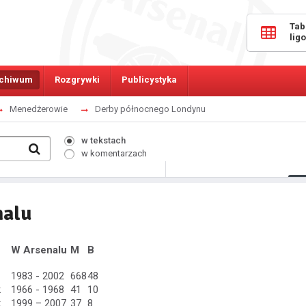
Tab
lig
chiwum
Rozgrywki
Publicystyka
Menedżerowie
Derby północnego Londynu
w tekstach
w komentarzach
541
Osób online:
nalu
W Arsenalu
M
B
1983 - 2002
668
48
k
1966 - 1968
41
10
k
1999 – 2007
37
8