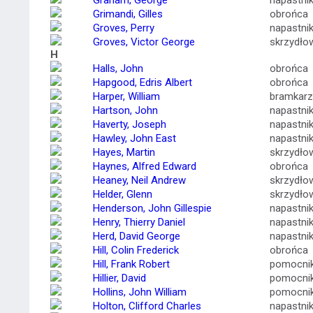
Graham, George
napastni
Grimandi, Gilles
obrońca
Groves, Perry
napastni
Groves, Victor George
skrzydło
H
Halls, John
obrońca
Hapgood, Edris Albert
obrońca
Harper, William
bramkarz
Hartson, John
napastni
Haverty, Joseph
napastni
Hawley, John East
napastni
Hayes, Martin
skrzydło
Haynes, Alfred Edward
obrońca
Heaney, Neil Andrew
skrzydło
Helder, Glenn
skrzydło
Henderson, John Gillespie
napastni
Henry, Thierry Daniel
napastni
Herd, David George
napastni
Hill, Colin Frederick
obrońca
Hill, Frank Robert
pomocni
Hillier, David
pomocni
Hollins, John William
pomocni
Holton, Clifford Charles
napastni