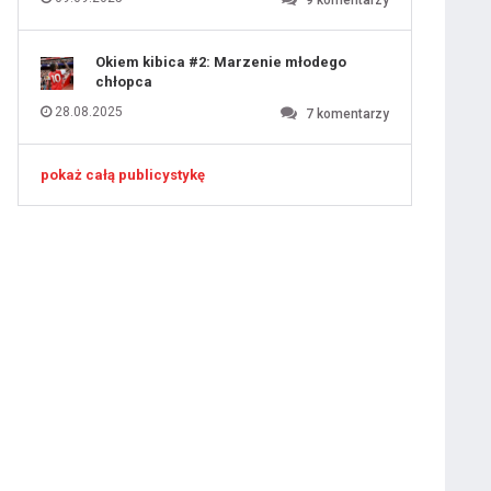
9
komentarzy
Okiem kibica #2: Marzenie młodego
chłopca
28.08.2025
7
komentarzy
pokaż całą publicystykę