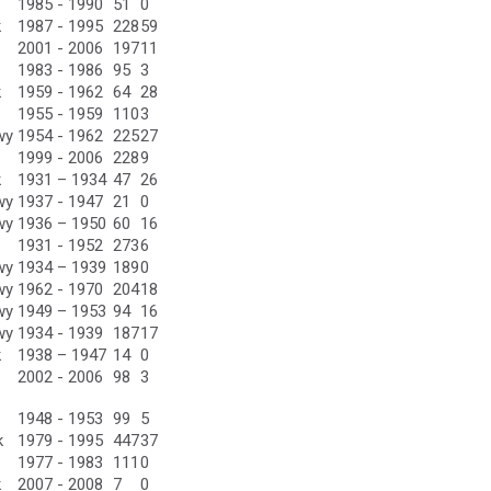
1985 - 1990
51
0
k
1987 - 1995
228
59
2001 - 2006
197
11
1983 - 1986
95
3
k
1959 - 1962
64
28
1955 - 1959
110
3
wy
1954 - 1962
225
27
1999 - 2006
228
9
k
1931 – 1934
47
26
wy
1937 - 1947
21
0
wy
1936 – 1950
60
16
1931 - 1952
273
6
wy
1934 – 1939
189
0
wy
1962 - 1970
204
18
wy
1949 – 1953
94
16
wy
1934 - 1939
187
17
k
1938 – 1947
14
0
2002 - 2006
98
3
1948 - 1953
99
5
k
1979 - 1995
447
37
1977 - 1983
111
0
k
2007 - 2008
7
0