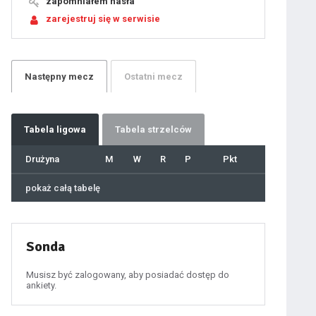
zapomniałem hasła
17
18
zarejestruj się w serwisie
19
20
21
22
23
24
25
26
27
Następny
mecz
Ostatni
mecz
28
29
30
31
32
33
34
35
36
Tabela
ligowa
Tabela strzelców
37
38
39
40
Drużyna
M
W
R
P
Pkt
41
42
43
44
45
pokaż całą tabelę
46
47
48
49
50
51
52
53
54
Sonda
55
56
57
58
59
Musisz być zalogowany, aby posiadać dostęp do
60
ankiety.
61
100
101
102
103