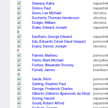
Diawara, Kaba
napastni
Dickov, Paul
napastni
Dixon, Lee Michael
obrońca
Docherty, Thomas Henderson
obrońca
Dodgin, William
obrońca
Drake, Edward Joseph
napastni
E
Eastham, George Edward
napastni
Edu (Eduardo César Daud Gaspar)
pomocni
Evans, Dennis Joseph
obrońca
F
Flamini, Mathieu
pomocni
Flatts, Mark Michael
skrzydło
Forbes, Alexander Rooney
pomocni
Furnell, James
bramkarz
G
Garde, Rémi
pomocni
Gatting, Stephen Paul
pomocni
George, Frederick Charles
napastni
Gilberto (Gilberto Aparecido da Silva)
pomocni
Goring, Harold
napastni
Gould, Robert Alfred
napastni