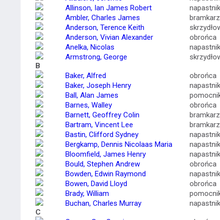
Allinson, Ian James Robert
napastni
Ambler, Charles James
bramkarz
Anderson, Terence Keith
skrzydło
Anderson, Vivian Alexander
obrońca
Anelka, Nicolas
napastni
Armstrong, George
skrzydło
B
Baker, Alfred
obrońca
Baker, Joseph Henry
napastni
Ball, Alan James
pomocni
Barnes, Walley
obrońca
Barnett, Geoffrey Colin
bramkarz
Bartram, Vincent Lee
bramkarz
Bastin, Clifford Sydney
napastni
Bergkamp, Dennis Nicolaas Maria
napastni
Bloomfield, James Henry
napastni
Bould, Stephen Andrew
obrońca
Bowden, Edwin Raymond
napastni
Bowen, David Lloyd
obrońca
Brady, William
pomocni
Buchan, Charles Murray
napastni
C