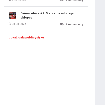
9
komentarzy
Okiem kibica #2: Marzenie młodego
chłopca
28.08.2025
7
komentarzy
pokaż całą publicystykę