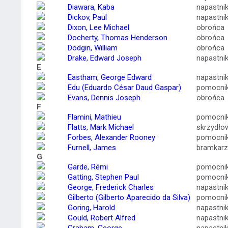
Diawara, Kaba
napastni
Dickov, Paul
napastni
Dixon, Lee Michael
obrońca
Docherty, Thomas Henderson
obrońca
Dodgin, William
obrońca
Drake, Edward Joseph
napastni
E
Eastham, George Edward
napastni
Edu (Eduardo César Daud Gaspar)
pomocni
Evans, Dennis Joseph
obrońca
F
Flamini, Mathieu
pomocni
Flatts, Mark Michael
skrzydło
Forbes, Alexander Rooney
pomocni
Furnell, James
bramkarz
G
Garde, Rémi
pomocni
Gatting, Stephen Paul
pomocni
George, Frederick Charles
napastni
Gilberto (Gilberto Aparecido da Silva)
pomocni
Goring, Harold
napastni
Gould, Robert Alfred
napastni