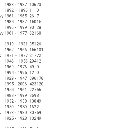
k
1983 - 1987
106
23
1892 – 1896
1
0
wy
1961 - 1965
26
7
1984 - 1987
150
15
k
1996 - 1999
90
28
wy
1961 - 1977
621
68
1919 – 1931
351
26
k
1962 - 1966
156
101
k
1971 – 1977
217
72
1946 – 1956
294
12
1969 - 1976
49
0
1994 - 1995
12
0
k
1929 - 1947
396
178
k
1995 - 2006
423
120
k
1954 - 1961
227
56
1988 - 1999
369
8
k
1932 - 1938
138
49
1950 - 1959
162
2
k
1973 - 1980
307
59
k
1925 - 1928
102
49