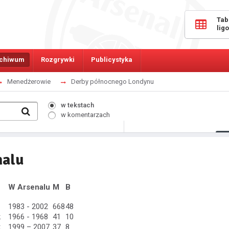
Tab
lig
chiwum
Rozgrywki
Publicystyka
Menedżerowie
Derby północnego Londynu
w tekstach
w komentarzach
373
Osób online:
nalu
W Arsenalu
M
B
1983 - 2002
668
48
k
1966 - 1968
41
10
k
1999 – 2007
37
8