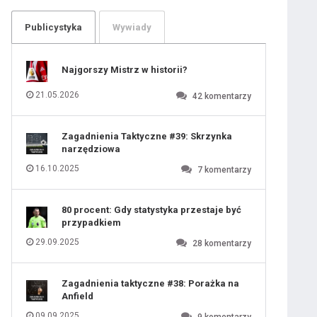
104
105
106
107
Publicystyka
Wywiady
108
109
110
111
112
113
114
Najgorszy Mistrz w historii?
115
116
117
118
21.05.2026
42
komentarzy
119
120
121
122
123
124
Zagadnienia Taktyczne #39: Skrzynka
125
126
narzędziowa
127
128
129
130
16.10.2025
7
komentarzy
131
80 procent: Gdy statystyka przestaje być
przypadkiem
29.09.2025
28
komentarzy
Zagadnienia taktyczne #38: Porażka na
Anfield
09.09.2025