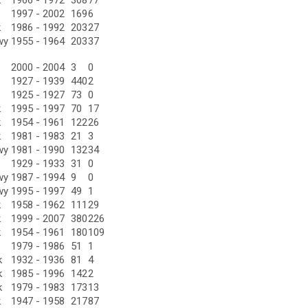
k
1966 - 1972
308
77
1997 - 2002
169
6
k
1986 - 1992
203
27
wy
1955 - 1964
203
37
2000 - 2004
3
0
1927 - 1939
440
2
1925 - 1927
73
0
k
1995 - 1997
70
17
k
1954 - 1961
122
26
k
1981 - 1983
21
3
wy
1981 - 1990
132
34
1929 - 1933
31
0
wy
1987 - 1994
9
0
wy
1995 - 1997
49
1
k
1958 - 1962
111
29
k
1999 - 2007
380
226
k
1954 - 1961
180
109
1979 - 1986
51
1
k
1932 - 1936
81
4
k
1985 - 1996
142
2
k
1979 - 1983
173
13
k
1947 - 1958
217
87