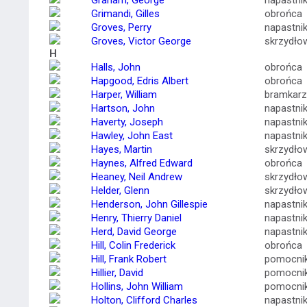
Graham, George
napastni
Grimandi, Gilles
obrońca
Groves, Perry
napastni
Groves, Victor George
skrzydło
H
Halls, John
obrońca
Hapgood, Edris Albert
obrońca
Harper, William
bramkarz
Hartson, John
napastni
Haverty, Joseph
napastni
Hawley, John East
napastni
Hayes, Martin
skrzydło
Haynes, Alfred Edward
obrońca
Heaney, Neil Andrew
skrzydło
Helder, Glenn
skrzydło
Henderson, John Gillespie
napastni
Henry, Thierry Daniel
napastni
Herd, David George
napastni
Hill, Colin Frederick
obrońca
Hill, Frank Robert
pomocni
Hillier, David
pomocni
Hollins, John William
pomocni
Holton, Clifford Charles
napastni