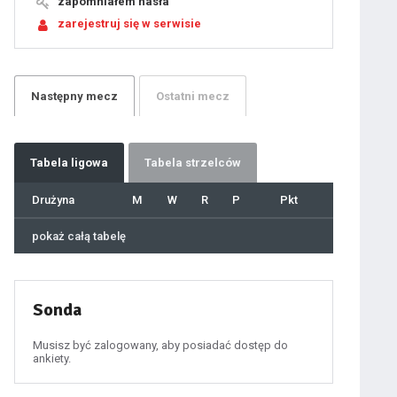
zapomniałem hasła
17
18
zarejestruj się w serwisie
19
20
21
22
23
24
25
26
27
Następny
mecz
Ostatni
mecz
28
29
30
31
32
33
34
35
36
Tabela
ligowa
Tabela strzelców
37
38
39
40
Drużyna
M
W
R
P
Pkt
41
42
43
44
45
pokaż całą tabelę
46
47
48
49
50
51
52
53
54
Sonda
55
56
57
58
59
Musisz być zalogowany, aby posiadać dostęp do
60
ankiety.
61
100
101
102
103