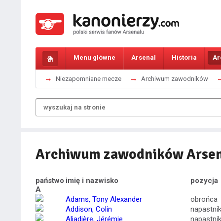
Menu główne
Arsenal
Historia
Ar
Niezapomniane mecze
Archiwum zawodników
Archiwum zawodników Arse
państwo
imię i nazwisko
pozycja
A
Adams, Tony Alexander
obrońca
Addison, Colin
napastni
Aliadière, Jérémie
napastni