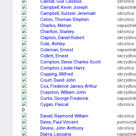
Caesar, Gus Cassius
obrońca
Campbell, Kevin Joseph
napastni
Campbell, Sulzeer Jeremiah
obrońca
Caton, Thomas Stephen
obrońca
Charles, Melvyn
napastni
Charlton, Stanley
obrońca
Clapton, Daniel Robert
skrzydło
Cole, Ashley
obrońca
Coleman, Ernest
napastni
Collett, Ernest
skrzydło
Compton, Denis Charles Scott
skrzydło
Compton, Leslie Harry
obrońca
Copping, Wilfred
skrzydło
Court, David John
skrzydło
Cox, Frederick James Arthur
skrzydło
Crayston, William John
skrzydło
Curtis, George Frederick
napastni
Cygan, Pascal
obrońca
D
Daniel, Raymond William
obrońca
Davis, Paul Vincent
pomocni
Devine, John Anthony
obrońca
Diarra, Lassana
napastni