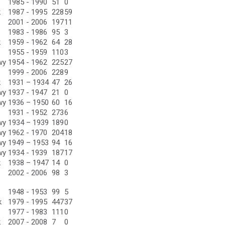
1985 - 1990
51
0
k
1987 - 1995
228
59
2001 - 2006
197
11
1983 - 1986
95
3
k
1959 - 1962
64
28
1955 - 1959
110
3
wy
1954 - 1962
225
27
1999 - 2006
228
9
k
1931 – 1934
47
26
wy
1937 - 1947
21
0
wy
1936 – 1950
60
16
1931 - 1952
273
6
wy
1934 – 1939
189
0
wy
1962 - 1970
204
18
wy
1949 – 1953
94
16
wy
1934 - 1939
187
17
k
1938 – 1947
14
0
2002 - 2006
98
3
1948 - 1953
99
5
k
1979 - 1995
447
37
1977 - 1983
111
0
k
2007 - 2008
7
0