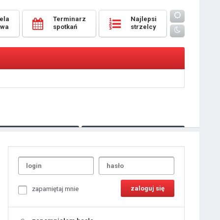
ela
Terminarz
Najlepsi
owa
spotkań
strzelcy
Oceny
pomeczowe
Typer
kanonierzy.com
UdanaRandka.com
1
2
3
4
5
6
7
8
zapamiętaj mnie
9
10
11
12
13
14
15
16