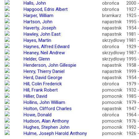
Halls, John
obrońca
2000 
Hapgood, Edris Albert
obrońca
1927 
Harper, William
bramkarz
1925 
Hartson, John
napastnik
1995 
Haverty, Joseph
napastnik
1954 
Hawley, John East
napastnik
1981 
Hayes, Martin
skrzydłowy
1981 
Haynes, Alfred Edward
obrońca
1929 
Heaney, Neil Andrew
skrzydłowy
1987 
Helder, Glenn
skrzydłowy
1995 
Henderson, John Gillespie
napastnik
1958 
Henry, Thierry Daniel
napastnik
1999 
Herd, David George
napastnik
1954 
Hill, Colin Frederick
obrońca
1979 
Hill, Frank Robert
pomocnik
1932 
Hillier, David
pomocnik
1985 
Hollins, John William
pomocnik
1979 
Holton, Clifford Charles
napastnik
1947 
Howe, Donald
obrońca
1964 
Hudson, Alan Anthony
pomocnik
1976 
Hughes, Stephen John
pomocnik
1992 
Hulme, Joseph Harold Anthony
pomocnik
1926 