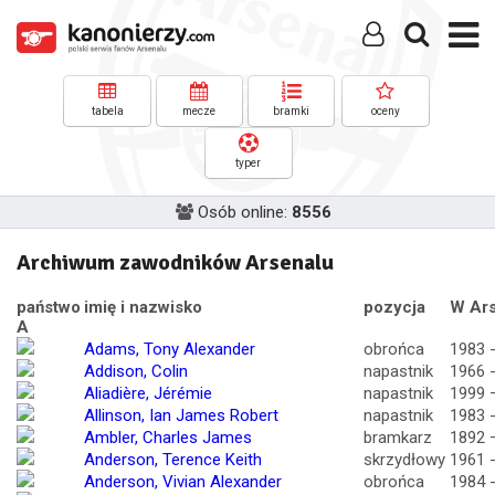
tabela
mecze
bramki
oceny
typer
Osób online:
8556
Archiwum zawodników Arsenalu
państwo
imię i nazwisko
pozycja
W Ars
A
Adams, Tony Alexander
obrońca
1983 
Addison, Colin
napastnik
1966 
Aliadière, Jérémie
napastnik
1999 
Allinson, Ian James Robert
napastnik
1983 
Ambler, Charles James
bramkarz
1892 
Anderson, Terence Keith
skrzydłowy
1961 
Anderson, Vivian Alexander
obrońca
1984 