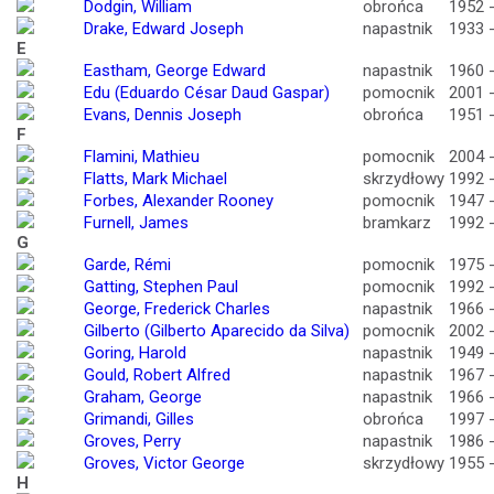
Dodgin, William
obrońca
1952 
Drake, Edward Joseph
napastnik
1933 
E
Eastham, George Edward
napastnik
1960 
Edu (Eduardo César Daud Gaspar)
pomocnik
2001 
Evans, Dennis Joseph
obrońca
1951 
F
Flamini, Mathieu
pomocnik
2004 
Flatts, Mark Michael
skrzydłowy
1992 
Forbes, Alexander Rooney
pomocnik
1947 
Furnell, James
bramkarz
1992 
G
Garde, Rémi
pomocnik
1975 
Gatting, Stephen Paul
pomocnik
1992 
George, Frederick Charles
napastnik
1966 
Gilberto (Gilberto Aparecido da Silva)
pomocnik
2002 
Goring, Harold
napastnik
1949 
Gould, Robert Alfred
napastnik
1967 
Graham, George
napastnik
1966 
Grimandi, Gilles
obrońca
1997 
Groves, Perry
napastnik
1986 
Groves, Victor George
skrzydłowy
1955 
H