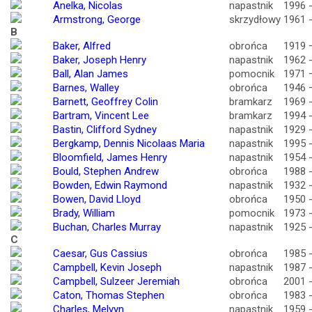
Anelka, Nicolas
napastnik
1996 
Armstrong, George
skrzydłowy
1961 
B
Baker, Alfred
obrońca
1919 
Baker, Joseph Henry
napastnik
1962 
Ball, Alan James
pomocnik
1971 
Barnes, Walley
obrońca
1946 
Barnett, Geoffrey Colin
bramkarz
1969 
Bartram, Vincent Lee
bramkarz
1994 
Bastin, Clifford Sydney
napastnik
1929 
Bergkamp, Dennis Nicolaas Maria
napastnik
1995 
Bloomfield, James Henry
napastnik
1954 
Bould, Stephen Andrew
obrońca
1988 
Bowden, Edwin Raymond
napastnik
1932 
Bowen, David Lloyd
obrońca
1950 
Brady, William
pomocnik
1973 
Buchan, Charles Murray
napastnik
1925 
C
Caesar, Gus Cassius
obrońca
1985 
Campbell, Kevin Joseph
napastnik
1987 
Campbell, Sulzeer Jeremiah
obrońca
2001 
Caton, Thomas Stephen
obrońca
1983 
Charles, Melvyn
napastnik
1959 