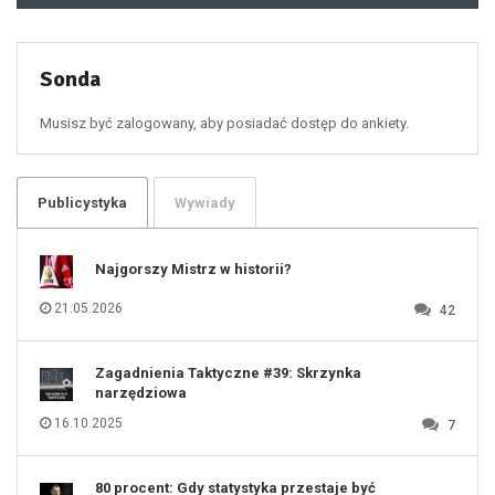
49
50
51
52
53
54
55
Sonda
56
57
58
59
60
Musisz być zalogowany, aby posiadać dostęp do ankiety.
61
100
101
102
103
104
105
106
Publicystyka
Wywiady
107
108
109
110
111
112
Najgorszy Mistrz w historii?
113
114
115
116
21.05.2026
42
117
118
119
120
121
122
123
Zagadnienia Taktyczne #39: Skrzynka
124
125
narzędziowa
126
127
128
16.10.2025
7
129
130
131
80 procent: Gdy statystyka przestaje być