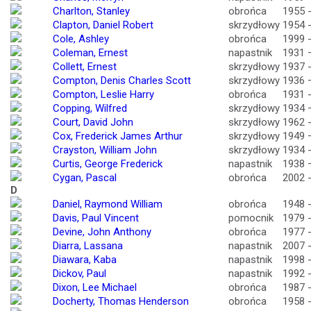
Charlton, Stanley
obrońca
1955 
Clapton, Daniel Robert
skrzydłowy
1954 
Cole, Ashley
obrońca
1999 
Coleman, Ernest
napastnik
1931 
Collett, Ernest
skrzydłowy
1937 
Compton, Denis Charles Scott
skrzydłowy
1936 
Compton, Leslie Harry
obrońca
1931 
Copping, Wilfred
skrzydłowy
1934 
Court, David John
skrzydłowy
1962 
Cox, Frederick James Arthur
skrzydłowy
1949 
Crayston, William John
skrzydłowy
1934 
Curtis, George Frederick
napastnik
1938 
Cygan, Pascal
obrońca
2002 
D
Daniel, Raymond William
obrońca
1948 
Davis, Paul Vincent
pomocnik
1979 
Devine, John Anthony
obrońca
1977 
Diarra, Lassana
napastnik
2007 
Diawara, Kaba
napastnik
1998 
Dickov, Paul
napastnik
1992 
Dixon, Lee Michael
obrońca
1987 
Docherty, Thomas Henderson
obrońca
1958 