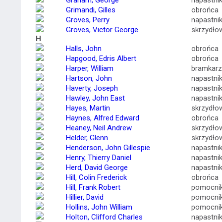
Graham, George
napastni
Grimandi, Gilles
obrońca
Groves, Perry
napastni
Groves, Victor George
skrzydło
H
Halls, John
obrońca
Hapgood, Edris Albert
obrońca
Harper, William
bramkarz
Hartson, John
napastni
Haverty, Joseph
napastni
Hawley, John East
napastni
Hayes, Martin
skrzydło
Haynes, Alfred Edward
obrońca
Heaney, Neil Andrew
skrzydło
Helder, Glenn
skrzydło
Henderson, John Gillespie
napastni
Henry, Thierry Daniel
napastni
Herd, David George
napastni
Hill, Colin Frederick
obrońca
Hill, Frank Robert
pomocni
Hillier, David
pomocni
Hollins, John William
pomocni
Holton, Clifford Charles
napastni