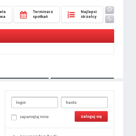
ela
Terminarz
Najlepsi
owa
spotkań
strzelcy
Oceny
pomeczowe
Typer
kanonierzy.com
UdanaRandka.com
1
2
3
4
5
6
7
8
zapamiętaj mnie
9
10
11
12
13
14
15
16