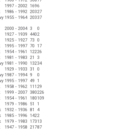
k
1966 - 1972
308
77
1997 - 2002
169
6
k
1986 - 1992
203
27
wy
1955 - 1964
203
37
2000 - 2004
3
0
1927 - 1939
440
2
1925 - 1927
73
0
k
1995 - 1997
70
17
k
1954 - 1961
122
26
k
1981 - 1983
21
3
wy
1981 - 1990
132
34
1929 - 1933
31
0
wy
1987 - 1994
9
0
wy
1995 - 1997
49
1
k
1958 - 1962
111
29
k
1999 - 2007
380
226
k
1954 - 1961
180
109
1979 - 1986
51
1
k
1932 - 1936
81
4
k
1985 - 1996
142
2
k
1979 - 1983
173
13
k
1947 - 1958
217
87