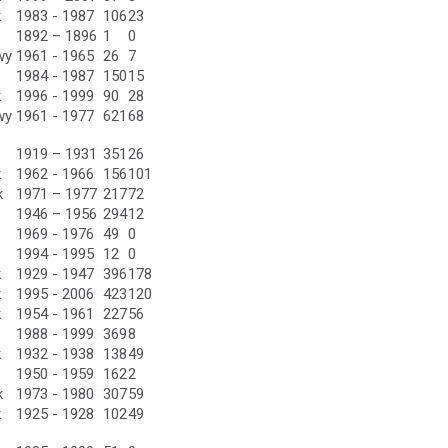
k
1983 - 1987
106
23
1892 – 1896
1
0
wy
1961 - 1965
26
7
1984 - 1987
150
15
k
1996 - 1999
90
28
wy
1961 - 1977
621
68
1919 – 1931
351
26
k
1962 - 1966
156
101
k
1971 – 1977
217
72
1946 – 1956
294
12
1969 - 1976
49
0
1994 - 1995
12
0
k
1929 - 1947
396
178
k
1995 - 2006
423
120
k
1954 - 1961
227
56
1988 - 1999
369
8
k
1932 - 1938
138
49
1950 - 1959
162
2
k
1973 - 1980
307
59
k
1925 - 1928
102
49