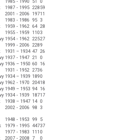
1985 - 1990
51
0
k
1987 - 1995
228
59
2001 - 2006
197
11
1983 - 1986
95
3
k
1959 - 1962
64
28
1955 - 1959
110
3
wy
1954 - 1962
225
27
1999 - 2006
228
9
k
1931 – 1934
47
26
wy
1937 - 1947
21
0
wy
1936 – 1950
60
16
1931 - 1952
273
6
wy
1934 – 1939
189
0
wy
1962 - 1970
204
18
wy
1949 – 1953
94
16
wy
1934 - 1939
187
17
k
1938 – 1947
14
0
2002 - 2006
98
3
1948 - 1953
99
5
k
1979 - 1995
447
37
1977 - 1983
111
0
k
2007 - 2008
7
0