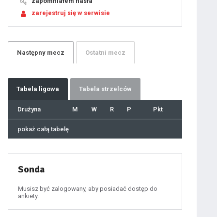
zapomniałem hasła
17
18
zarejestruj się w serwisie
19
20
21
22
23
24
25
26
27
Następny
mecz
Ostatni
mecz
28
29
30
31
32
33
34
35
36
Tabela
ligowa
Tabela strzelców
37
38
39
40
Drużyna
M
W
R
P
Pkt
41
42
43
44
45
pokaż całą tabelę
46
47
48
49
50
51
52
53
54
Sonda
55
56
57
58
59
Musisz być zalogowany, aby posiadać dostęp do
60
ankiety.
61
100
101
102
103