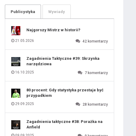
104
105
106
107
Publicystyka
Wywiady
108
109
110
111
112
113
114
Najgorszy Mistrz w historii?
115
116
117
118
21.05.2026
42
komentarzy
119
120
121
122
123
124
Zagadnienia Taktyczne #39: Skrzynka
125
126
narzędziowa
127
128
129
130
16.10.2025
7
komentarzy
131
80 procent: Gdy statystyka przestaje być
przypadkiem
29.09.2025
28
komentarzy
Zagadnienia taktyczne #38: Porażka na
Anfield
09.09.2025