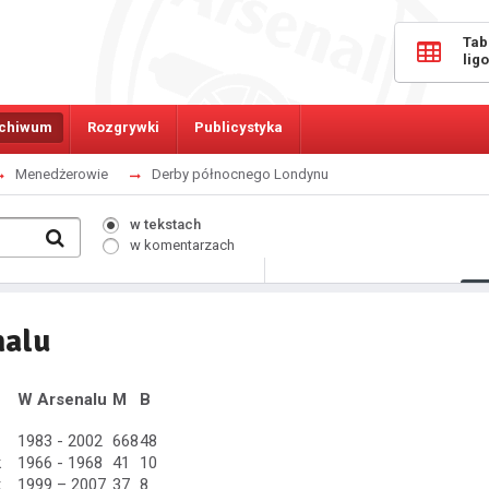
Tab
lig
chiwum
Rozgrywki
Publicystyka
Menedżerowie
Derby północnego Londynu
w tekstach
w komentarzach
392
Osób online:
nalu
W Arsenalu
M
B
1983 - 2002
668
48
k
1966 - 1968
41
10
k
1999 – 2007
37
8