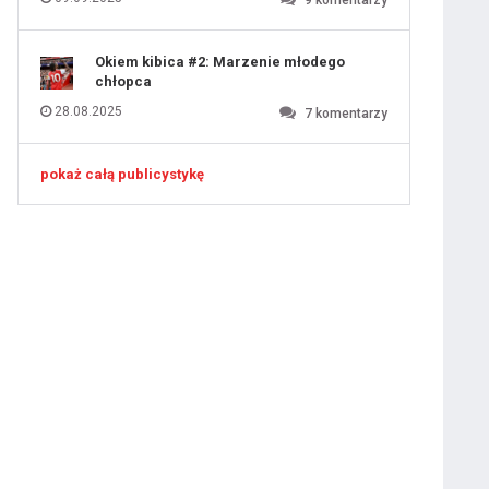
9
komentarzy
Okiem kibica #2: Marzenie młodego
chłopca
28.08.2025
7
komentarzy
pokaż całą publicystykę