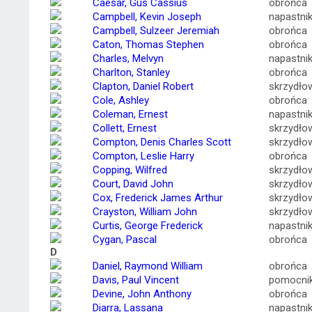
Caesar, Gus Cassius
obrońca
Campbell, Kevin Joseph
napastni
Campbell, Sulzeer Jeremiah
obrońca
Caton, Thomas Stephen
obrońca
Charles, Melvyn
napastni
Charlton, Stanley
obrońca
Clapton, Daniel Robert
skrzydło
Cole, Ashley
obrońca
Coleman, Ernest
napastni
Collett, Ernest
skrzydło
Compton, Denis Charles Scott
skrzydło
Compton, Leslie Harry
obrońca
Copping, Wilfred
skrzydło
Court, David John
skrzydło
Cox, Frederick James Arthur
skrzydło
Crayston, William John
skrzydło
Curtis, George Frederick
napastni
Cygan, Pascal
obrońca
D
Daniel, Raymond William
obrońca
Davis, Paul Vincent
pomocni
Devine, John Anthony
obrońca
Diarra, Lassana
napastni