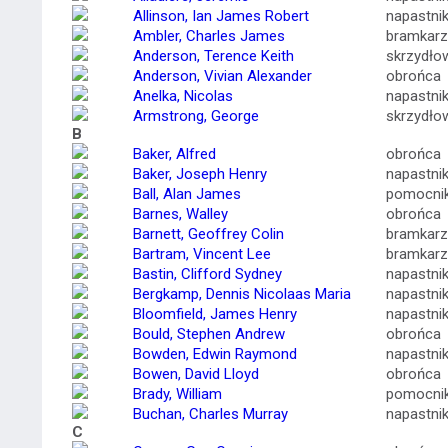
Allinson, Ian James Robert
napastni
Ambler, Charles James
bramkarz
Anderson, Terence Keith
skrzydło
Anderson, Vivian Alexander
obrońca
Anelka, Nicolas
napastni
Armstrong, George
skrzydło
B
Baker, Alfred
obrońca
Baker, Joseph Henry
napastni
Ball, Alan James
pomocni
Barnes, Walley
obrońca
Barnett, Geoffrey Colin
bramkarz
Bartram, Vincent Lee
bramkarz
Bastin, Clifford Sydney
napastni
Bergkamp, Dennis Nicolaas Maria
napastni
Bloomfield, James Henry
napastni
Bould, Stephen Andrew
obrońca
Bowden, Edwin Raymond
napastni
Bowen, David Lloyd
obrońca
Brady, William
pomocni
Buchan, Charles Murray
napastni
C