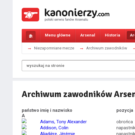
Menu główne
Arsenal
Historia
Ar
Niezapomniane mecze
Archiwum zawodników
Archiwum zawodników Arse
państwo
imię i nazwisko
pozycja
A
Adams, Tony Alexander
obrońca
Addison, Colin
napastni
Aliadière, Jérémie
napastni