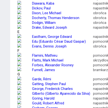
Diawara, Kaba
napastni
Dickov, Paul
napastni
Dixon, Lee Michael
obrońca
Docherty, Thomas Henderson
obrońca
Dodgin, William
obrońca
Drake, Edward Joseph
napastni
E
Eastham, George Edward
napastni
Edu (Eduardo César Daud Gaspar)
pomocni
Evans, Dennis Joseph
obrońca
F
Flamini, Mathieu
pomocni
Flatts, Mark Michael
skrzydło
Forbes, Alexander Rooney
pomocni
Furnell, James
bramkarz
G
Garde, Rémi
pomocni
Gatting, Stephen Paul
pomocni
George, Frederick Charles
napastni
Gilberto (Gilberto Aparecido da Silva)
pomocni
Goring, Harold
napastni
Gould, Robert Alfred
napastni