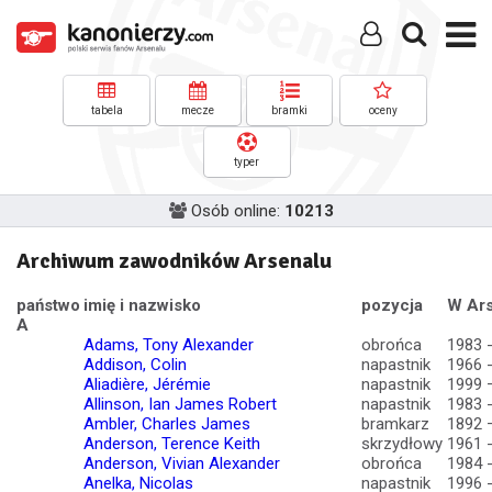
tabela
mecze
bramki
oceny
typer
Osób online:
10213
Archiwum zawodników Arsenalu
państwo
imię i nazwisko
pozycja
W Ars
A
Adams, Tony Alexander
obrońca
1983 
Addison, Colin
napastnik
1966 
Aliadière, Jérémie
napastnik
1999 
Allinson, Ian James Robert
napastnik
1983 
Ambler, Charles James
bramkarz
1892 
Anderson, Terence Keith
skrzydłowy
1961 
Anderson, Vivian Alexander
obrońca
1984 
Anelka, Nicolas
napastnik
1996 