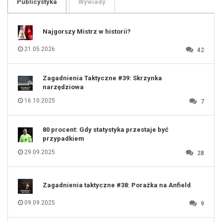
Publicystyka
Wywiady
107
108
109
110
111
112
Najgorszy Mistrz w historii?
113
114
115
116
21.05.2026
42
117
118
119
120
121
122
123
Zagadnienia Taktyczne #39: Skrzynka
124
125
narzędziowa
126
127
128
16.10.2025
7
129
130
131
80 procent: Gdy statystyka przestaje być
przypadkiem
29.09.2025
28
Zagadnienia taktyczne #38: Porażka na Anfield
09.09.2025
9