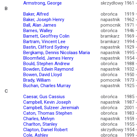
Armstrong, George
skrzydłowy
1961 
B
Baker, Alfred
obrońca
1919 
Baker, Joseph Henry
napastnik
1962 
Ball, Alan James
pomocnik
1971 
Barnes, Walley
obrońca
1946 
Barnett, Geoffrey Colin
bramkarz
1969 
Bartram, Vincent Lee
bramkarz
1994 
Bastin, Clifford Sydney
napastnik
1929 
Bergkamp, Dennis Nicolaas Maria
napastnik
1995 
Bloomfield, James Henry
napastnik
1954 
Bould, Stephen Andrew
obrońca
1988 
Bowden, Edwin Raymond
napastnik
1932 
Bowen, David Lloyd
obrońca
1950 
Brady, William
pomocnik
1973 
Buchan, Charles Murray
napastnik
1925 
C
Caesar, Gus Cassius
obrońca
1985 
Campbell, Kevin Joseph
napastnik
1987 
Campbell, Sulzeer Jeremiah
obrońca
2001 
Caton, Thomas Stephen
obrońca
1983 
Charles, Melvyn
napastnik
1959 
Charlton, Stanley
obrońca
1955 
Clapton, Daniel Robert
skrzydłowy
1954 
Cole, Ashley
obrońca
1999 