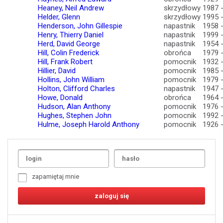
Heaney, Neil Andrew
skrzydłowy
1987 
Helder, Glenn
skrzydłowy
1995 
Henderson, John Gillespie
napastnik
1958 
Henry, Thierry Daniel
napastnik
1999 
Herd, David George
napastnik
1954 
Hill, Colin Frederick
obrońca
1979 
Hill, Frank Robert
pomocnik
1932 
Hillier, David
pomocnik
1985 
Hollins, John William
pomocnik
1979 
Holton, Clifford Charles
napastnik
1947 
Howe, Donald
obrońca
1964 
Hudson, Alan Anthony
pomocnik
1976 
Hughes, Stephen John
pomocnik
1992 
Hulme, Joseph Harold Anthony
pomocnik
1926 
Uda
1
2
3
4
5
6
7
zapamiętaj mnie
8
9
10
11
12
13
14
15
16
17
18