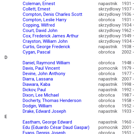
Coleman, Ernest
napastnik
1931 
Collett, Ernest
skrzydłowy
1937 
Compton, Denis Charles Scott
skrzydłowy
1936 
Compton, Leslie Harry
obrońca
1931 
Copping, Wilfred
skrzydłowy
1934 
Court, David John
skrzydłowy
1962 
Cox, Frederick James Arthur
skrzydłowy
1949 
Crayston, William John
skrzydłowy
1934 
Curtis, George Frederick
napastnik
1938 
Cygan, Pascal
obrońca
2002 
D
Daniel, Raymond William
obrońca
1948 
Davis, Paul Vincent
pomocnik
1979 
Devine, John Anthony
obrońca
1977 
Diarra, Lassana
napastnik
2007 
Diawara, Kaba
napastnik
1998 
Dickov, Paul
napastnik
1992 
Dixon, Lee Michael
obrońca
1987 
Docherty, Thomas Henderson
obrońca
1958 
Dodgin, William
obrońca
1952 
Drake, Edward Joseph
napastnik
1933 
E
Eastham, George Edward
napastnik
1960 
Edu (Eduardo César Daud Gaspar)
pomocnik
2001 
Evans, Dennis Joseph
obrońca
1951 