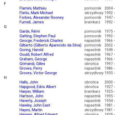
F
Flamini, Mathieu
pomocnik
2004 
Flatts, Mark Michael
skrzydłowy
1992 
Forbes, Alexander Rooney
pomocnik
1947 
Furnell, James
bramkarz
1992 
G
Garde, Rémi
pomocnik
1975 
Gatting, Stephen Paul
pomocnik
1992 
George, Frederick Charles
napastnik
1966 
Gilberto (Gilberto Aparecido da Silva)
pomocnik
2002 
Goring, Harold
napastnik
1949 
Gould, Robert Alfred
napastnik
1967 
Graham, George
napastnik
1966 
Grimandi, Gilles
obrońca
1997 
Groves, Perry
napastnik
1986 
Groves, Victor George
skrzydłowy
1955 
H
Halls, John
obrońca
2000 
Hapgood, Edris Albert
obrońca
1927 
Harper, William
bramkarz
1925 
Hartson, John
napastnik
1995 
Haverty, Joseph
napastnik
1954 
Hawley, John East
napastnik
1981 
Hayes, Martin
skrzydłowy
1981 
Haynes, Alfred Edward
obrońca
1929 