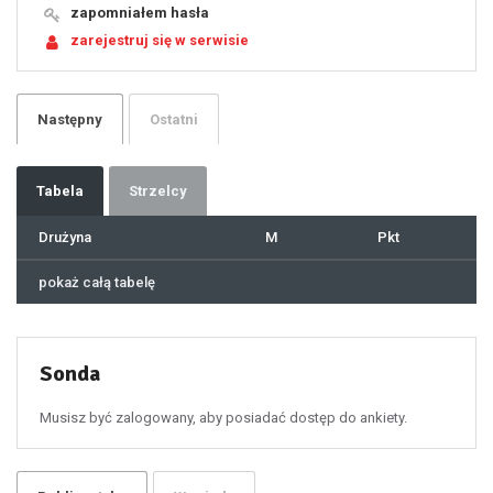
19
zapomniałem hasła
20
21
zarejestruj się w serwisie
22
23
24
25
26
27
28
29
Następny
Ostatni
30
31
32
33
34
35
36
37
Tabela
Strzelcy
38
39
40
41
Drużyna
M
Pkt
42
43
44
45
46
pokaż całą tabelę
47
48
49
50
51
52
53
54
55
Sonda
56
57
58
59
60
Musisz być zalogowany, aby posiadać dostęp do ankiety.
61
100
101
102
103
104
105
106