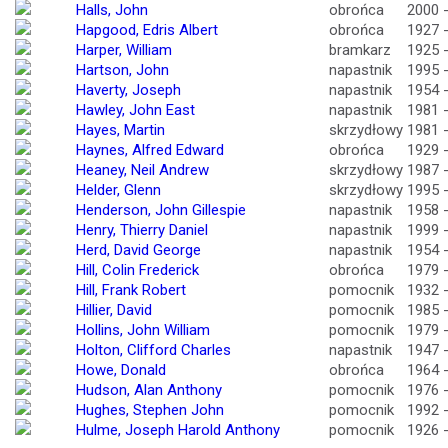
Halls, John
obrońca
2000 
Hapgood, Edris Albert
obrońca
1927 
Harper, William
bramkarz
1925 
Hartson, John
napastnik
1995 
Haverty, Joseph
napastnik
1954 
Hawley, John East
napastnik
1981 
Hayes, Martin
skrzydłowy
1981 
Haynes, Alfred Edward
obrońca
1929 
Heaney, Neil Andrew
skrzydłowy
1987 
Helder, Glenn
skrzydłowy
1995 
Henderson, John Gillespie
napastnik
1958 
Henry, Thierry Daniel
napastnik
1999 
Herd, David George
napastnik
1954 
Hill, Colin Frederick
obrońca
1979 
Hill, Frank Robert
pomocnik
1932 
Hillier, David
pomocnik
1985 
Hollins, John William
pomocnik
1979 
Holton, Clifford Charles
napastnik
1947 
Howe, Donald
obrońca
1964 
Hudson, Alan Anthony
pomocnik
1976 
Hughes, Stephen John
pomocnik
1992 
Hulme, Joseph Harold Anthony
pomocnik
1926 