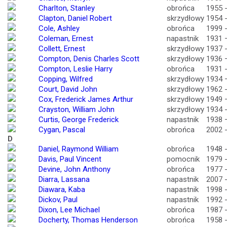
Charlton, Stanley
obrońca
1955 
Clapton, Daniel Robert
skrzydłowy
1954 
Cole, Ashley
obrońca
1999 
Coleman, Ernest
napastnik
1931 
Collett, Ernest
skrzydłowy
1937 
Compton, Denis Charles Scott
skrzydłowy
1936 
Compton, Leslie Harry
obrońca
1931 
Copping, Wilfred
skrzydłowy
1934 
Court, David John
skrzydłowy
1962 
Cox, Frederick James Arthur
skrzydłowy
1949 
Crayston, William John
skrzydłowy
1934 
Curtis, George Frederick
napastnik
1938 
Cygan, Pascal
obrońca
2002 
D
Daniel, Raymond William
obrońca
1948 
Davis, Paul Vincent
pomocnik
1979 
Devine, John Anthony
obrońca
1977 
Diarra, Lassana
napastnik
2007 
Diawara, Kaba
napastnik
1998 
Dickov, Paul
napastnik
1992 
Dixon, Lee Michael
obrońca
1987 
Docherty, Thomas Henderson
obrońca
1958 