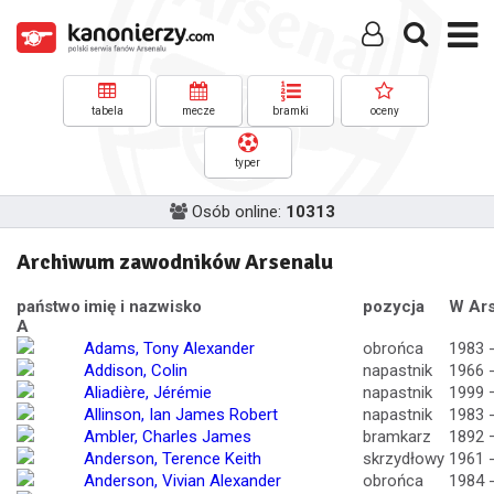
tabela
mecze
bramki
oceny
typer
Osób online:
10313
Archiwum zawodników Arsenalu
państwo
imię i nazwisko
pozycja
W Ars
A
Adams, Tony Alexander
obrońca
1983 
Addison, Colin
napastnik
1966 
Aliadière, Jérémie
napastnik
1999 
Allinson, Ian James Robert
napastnik
1983 
Ambler, Charles James
bramkarz
1892 
Anderson, Terence Keith
skrzydłowy
1961 
Anderson, Vivian Alexander
obrońca
1984 