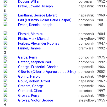
Dodgin, William
obrońca
1952 
Drake, Edward Joseph
napastnik
1933 
E
Eastham, George Edward
napastnik
1960 
Edu (Eduardo César Daud Gaspar)
pomocnik
2001 
Evans, Dennis Joseph
obrońca
1951 
F
Flamini, Mathieu
pomocnik
2004 
Flatts, Mark Michael
skrzydłowy
1992 
Forbes, Alexander Rooney
pomocnik
1947 
Furnell, James
bramkarz
1992 
G
Garde, Rémi
pomocnik
1975 
Gatting, Stephen Paul
pomocnik
1992 
George, Frederick Charles
napastnik
1966 
Gilberto (Gilberto Aparecido da Silva)
pomocnik
2002 
Goring, Harold
napastnik
1949 
Gould, Robert Alfred
napastnik
1967 
Graham, George
napastnik
1966 
Grimandi, Gilles
obrońca
1997 
Groves, Perry
napastnik
1986 
Groves, Victor George
skrzydłowy
1955 
H