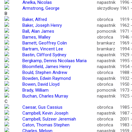
Anelka, Nicolas
napastnik
1996 
Armstrong, George
skrzydłowy
1961 
B
Baker, Alfred
obrońca
1919 
Baker, Joseph Henry
napastnik
1962 
Ball, Alan James
pomocnik
1971 
Barnes, Walley
obrońca
1946 
Barnett, Geoffrey Colin
bramkarz
1969 
Bartram, Vincent Lee
bramkarz
1994 
Bastin, Clifford Sydney
napastnik
1929 
Bergkamp, Dennis Nicolaas Maria
napastnik
1995 
Bloomfield, James Henry
napastnik
1954 
Bould, Stephen Andrew
obrońca
1988 
Bowden, Edwin Raymond
napastnik
1932 
Bowen, David Lloyd
obrońca
1950 
Brady, William
pomocnik
1973 
Buchan, Charles Murray
napastnik
1925 
C
Caesar, Gus Cassius
obrońca
1985 
Campbell, Kevin Joseph
napastnik
1987 
Campbell, Sulzeer Jeremiah
obrońca
2001 
Caton, Thomas Stephen
obrońca
1983 
Charles, Melvyn
napastnik
1959 