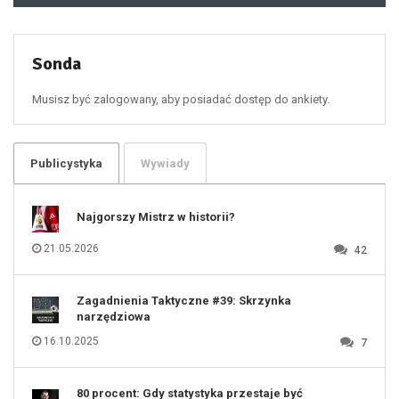
49
50
51
52
53
54
55
Sonda
56
57
58
59
60
Musisz być zalogowany, aby posiadać dostęp do ankiety.
61
100
101
102
103
104
105
106
Publicystyka
Wywiady
107
108
109
110
111
112
Najgorszy Mistrz w historii?
113
114
115
116
21.05.2026
42
117
118
119
120
121
122
123
Zagadnienia Taktyczne #39: Skrzynka
124
125
narzędziowa
126
127
128
16.10.2025
7
129
130
131
80 procent: Gdy statystyka przestaje być