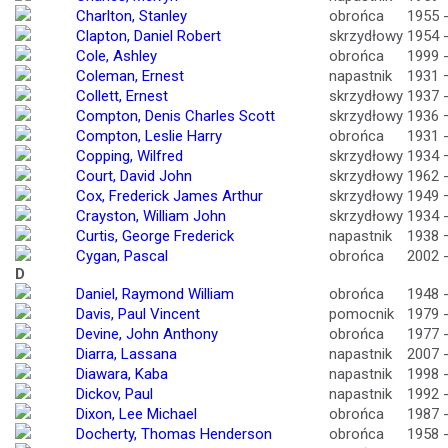
Charlton, Stanley
obrońca
1955 
Clapton, Daniel Robert
skrzydłowy
1954 
Cole, Ashley
obrońca
1999 
Coleman, Ernest
napastnik
1931 
Collett, Ernest
skrzydłowy
1937 
Compton, Denis Charles Scott
skrzydłowy
1936 
Compton, Leslie Harry
obrońca
1931 
Copping, Wilfred
skrzydłowy
1934 
Court, David John
skrzydłowy
1962 
Cox, Frederick James Arthur
skrzydłowy
1949 
Crayston, William John
skrzydłowy
1934 
Curtis, George Frederick
napastnik
1938 
Cygan, Pascal
obrońca
2002 
D
Daniel, Raymond William
obrońca
1948 
Davis, Paul Vincent
pomocnik
1979 
Devine, John Anthony
obrońca
1977 
Diarra, Lassana
napastnik
2007 
Diawara, Kaba
napastnik
1998 
Dickov, Paul
napastnik
1992 
Dixon, Lee Michael
obrońca
1987 
Docherty, Thomas Henderson
obrońca
1958 