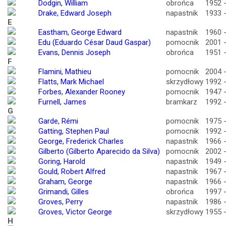
Dodgin, William
obrońca
1952 
Drake, Edward Joseph
napastnik
1933 
E
Eastham, George Edward
napastnik
1960 
Edu (Eduardo César Daud Gaspar)
pomocnik
2001 
Evans, Dennis Joseph
obrońca
1951 
F
Flamini, Mathieu
pomocnik
2004 
Flatts, Mark Michael
skrzydłowy
1992 
Forbes, Alexander Rooney
pomocnik
1947 
Furnell, James
bramkarz
1992 
G
Garde, Rémi
pomocnik
1975 
Gatting, Stephen Paul
pomocnik
1992 
George, Frederick Charles
napastnik
1966 
Gilberto (Gilberto Aparecido da Silva)
pomocnik
2002 
Goring, Harold
napastnik
1949 
Gould, Robert Alfred
napastnik
1967 
Graham, George
napastnik
1966 
Grimandi, Gilles
obrońca
1997 
Groves, Perry
napastnik
1986 
Groves, Victor George
skrzydłowy
1955 
H