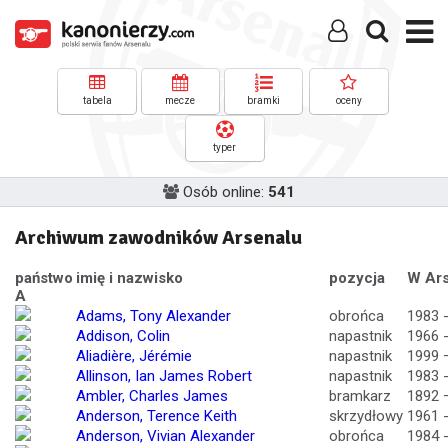
tabela
mecze
bramki
oceny
typer
Osób online:
541
Archiwum zawodników Arsenalu
państwo
imię i nazwisko
pozycja
W Ars
A
Adams, Tony Alexander
obrońca
1983 
Addison, Colin
napastnik
1966 
Aliadière, Jérémie
napastnik
1999 
Allinson, Ian James Robert
napastnik
1983 
Ambler, Charles James
bramkarz
1892 
Anderson, Terence Keith
skrzydłowy
1961 
Anderson, Vivian Alexander
obrońca
1984 