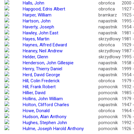
Halls, John
obrońca
2000 
Hapgood, Edris Albert
obrońca
1927 
Harper, William
bramkarz
1925 
Hartson, John
napastnik
1995 
Haverty, Joseph
napastnik
1954 
Hawley, John East
napastnik
1981 
Hayes, Martin
skrzydłowy
1981 
Haynes, Alfred Edward
obrońca
1929 
Heaney, Neil Andrew
skrzydłowy
1987 
Helder, Glenn
skrzydłowy
1995 
Henderson, John Gillespie
napastnik
1958 
Henry, Thierry Daniel
napastnik
1999 
Herd, David George
napastnik
1954 
Hill, Colin Frederick
obrońca
1979 
Hill, Frank Robert
pomocnik
1932 
Hillier, David
pomocnik
1985 
Hollins, John William
pomocnik
1979 
Holton, Clifford Charles
napastnik
1947 
Howe, Donald
obrońca
1964 
Hudson, Alan Anthony
pomocnik
1976 
Hughes, Stephen John
pomocnik
1992 
Hulme, Joseph Harold Anthony
pomocnik
1926 