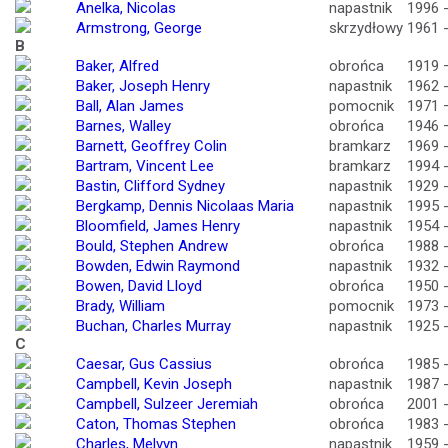
Anelka, Nicolas
napastnik
1996 
Armstrong, George
skrzydłowy
1961 
B
Baker, Alfred
obrońca
1919 
Baker, Joseph Henry
napastnik
1962 
Ball, Alan James
pomocnik
1971 
Barnes, Walley
obrońca
1946 
Barnett, Geoffrey Colin
bramkarz
1969 
Bartram, Vincent Lee
bramkarz
1994 
Bastin, Clifford Sydney
napastnik
1929 
Bergkamp, Dennis Nicolaas Maria
napastnik
1995 
Bloomfield, James Henry
napastnik
1954 
Bould, Stephen Andrew
obrońca
1988 
Bowden, Edwin Raymond
napastnik
1932 
Bowen, David Lloyd
obrońca
1950 
Brady, William
pomocnik
1973 
Buchan, Charles Murray
napastnik
1925 
C
Caesar, Gus Cassius
obrońca
1985 
Campbell, Kevin Joseph
napastnik
1987 
Campbell, Sulzeer Jeremiah
obrońca
2001 
Caton, Thomas Stephen
obrońca
1983 
Charles, Melvyn
napastnik
1959 