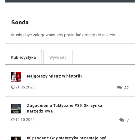
49
50
51
52
53
54
55
Sonda
56
57
58
59
60
Musisz być zalogowany, aby posiadać dostęp do ankiety.
61
100
101
102
103
104
105
106
Publicystyka
Wywiady
107
108
109
110
111
112
Najgorszy Mistrz w historii?
113
114
115
116
21.05.2026
42
117
118
119
120
121
122
123
Zagadnienia Taktyczne #39: Skrzynka
124
125
narzędziowa
126
127
128
16.10.2025
7
129
130
131
80 procent: Gdy statystyka przestaje być