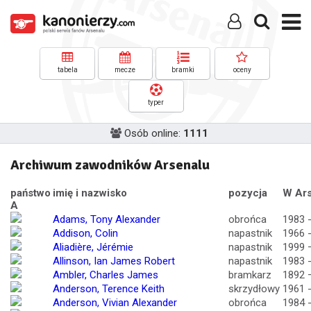
tabela
mecze
bramki
oceny
typer
Osób online:
1111
Archiwum zawodników Arsenalu
państwo
imię i nazwisko
pozycja
W Ars
A
Adams, Tony Alexander
obrońca
1983 
Addison, Colin
napastnik
1966 
Aliadière, Jérémie
napastnik
1999 
Allinson, Ian James Robert
napastnik
1983 
Ambler, Charles James
bramkarz
1892 
Anderson, Terence Keith
skrzydłowy
1961 
Anderson, Vivian Alexander
obrońca
1984 