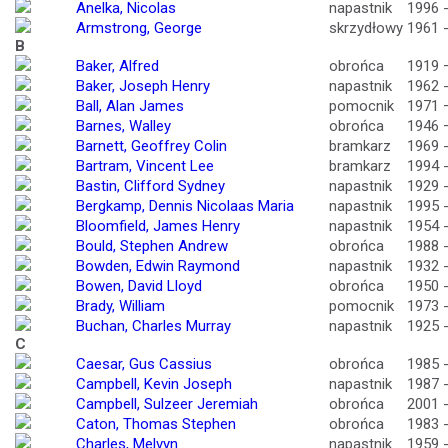
Anelka, Nicolas
napastnik
1996 
Armstrong, George
skrzydłowy
1961 
B
Baker, Alfred
obrońca
1919 
Baker, Joseph Henry
napastnik
1962 
Ball, Alan James
pomocnik
1971 
Barnes, Walley
obrońca
1946 
Barnett, Geoffrey Colin
bramkarz
1969 
Bartram, Vincent Lee
bramkarz
1994 
Bastin, Clifford Sydney
napastnik
1929 
Bergkamp, Dennis Nicolaas Maria
napastnik
1995 
Bloomfield, James Henry
napastnik
1954 
Bould, Stephen Andrew
obrońca
1988 
Bowden, Edwin Raymond
napastnik
1932 
Bowen, David Lloyd
obrońca
1950 
Brady, William
pomocnik
1973 
Buchan, Charles Murray
napastnik
1925 
C
Caesar, Gus Cassius
obrońca
1985 
Campbell, Kevin Joseph
napastnik
1987 
Campbell, Sulzeer Jeremiah
obrońca
2001 
Caton, Thomas Stephen
obrońca
1983 
Charles, Melvyn
napastnik
1959 