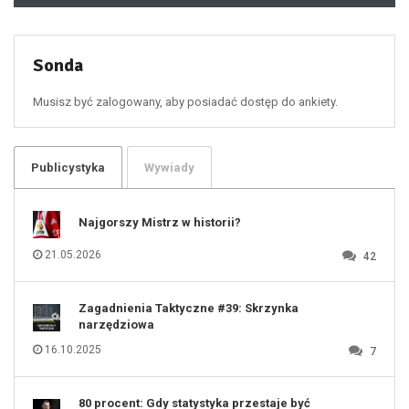
49
50
51
52
53
54
55
Sonda
56
57
58
59
60
Musisz być zalogowany, aby posiadać dostęp do ankiety.
61
100
101
102
103
104
105
106
Publicystyka
Wywiady
107
108
109
110
111
112
Najgorszy Mistrz w historii?
113
114
115
116
21.05.2026
42
117
118
119
120
121
122
123
Zagadnienia Taktyczne #39: Skrzynka
124
125
narzędziowa
126
127
128
16.10.2025
7
129
130
131
80 procent: Gdy statystyka przestaje być