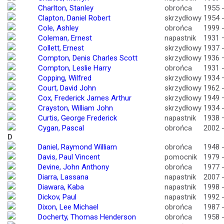
Charlton, Stanley
obrońca
1955 
Clapton, Daniel Robert
skrzydłowy
1954 
Cole, Ashley
obrońca
1999 
Coleman, Ernest
napastnik
1931 
Collett, Ernest
skrzydłowy
1937 
Compton, Denis Charles Scott
skrzydłowy
1936 
Compton, Leslie Harry
obrońca
1931 
Copping, Wilfred
skrzydłowy
1934 
Court, David John
skrzydłowy
1962 
Cox, Frederick James Arthur
skrzydłowy
1949 
Crayston, William John
skrzydłowy
1934 
Curtis, George Frederick
napastnik
1938 
Cygan, Pascal
obrońca
2002 
D
Daniel, Raymond William
obrońca
1948 
Davis, Paul Vincent
pomocnik
1979 
Devine, John Anthony
obrońca
1977 
Diarra, Lassana
napastnik
2007 
Diawara, Kaba
napastnik
1998 
Dickov, Paul
napastnik
1992 
Dixon, Lee Michael
obrońca
1987 
Docherty, Thomas Henderson
obrońca
1958 