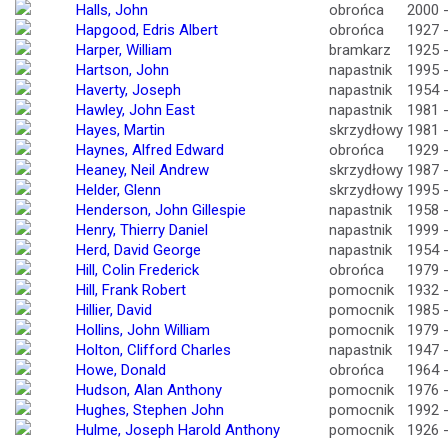
Halls, John
obrońca
2000 
Hapgood, Edris Albert
obrońca
1927 
Harper, William
bramkarz
1925 
Hartson, John
napastnik
1995 
Haverty, Joseph
napastnik
1954 
Hawley, John East
napastnik
1981 
Hayes, Martin
skrzydłowy
1981 
Haynes, Alfred Edward
obrońca
1929 
Heaney, Neil Andrew
skrzydłowy
1987 
Helder, Glenn
skrzydłowy
1995 
Henderson, John Gillespie
napastnik
1958 
Henry, Thierry Daniel
napastnik
1999 
Herd, David George
napastnik
1954 
Hill, Colin Frederick
obrońca
1979 
Hill, Frank Robert
pomocnik
1932 
Hillier, David
pomocnik
1985 
Hollins, John William
pomocnik
1979 
Holton, Clifford Charles
napastnik
1947 
Howe, Donald
obrońca
1964 
Hudson, Alan Anthony
pomocnik
1976 
Hughes, Stephen John
pomocnik
1992 
Hulme, Joseph Harold Anthony
pomocnik
1926 