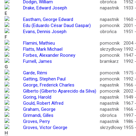
Dodgin, William
obrońca
1952 
Drake, Edward Joseph
napastnik
1933 
E
Eastham, George Edward
napastnik
1960 
Edu (Eduardo César Daud Gaspar)
pomocnik
2001 
Evans, Dennis Joseph
obrońca
1951 
F
Flamini, Mathieu
pomocnik
2004 
Flatts, Mark Michael
skrzydłowy
1992 
Forbes, Alexander Rooney
pomocnik
1947 
Furnell, James
bramkarz
1992 
G
Garde, Rémi
pomocnik
1975 
Gatting, Stephen Paul
pomocnik
1992 
George, Frederick Charles
napastnik
1966 
Gilberto (Gilberto Aparecido da Silva)
pomocnik
2002 
Goring, Harold
napastnik
1949 
Gould, Robert Alfred
napastnik
1967 
Graham, George
napastnik
1966 
Grimandi, Gilles
obrońca
1997 
Groves, Perry
napastnik
1986 
Groves, Victor George
skrzydłowy
1955 
H