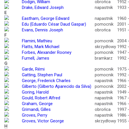
Dodgin, William
obrońca
1952 
Drake, Edward Joseph
napastnik
1933 
E
Eastham, George Edward
napastnik
1960 
Edu (Eduardo César Daud Gaspar)
pomocnik
2001 
Evans, Dennis Joseph
obrońca
1951 
F
Flamini, Mathieu
pomocnik
2004 
Flatts, Mark Michael
skrzydłowy
1992 
Forbes, Alexander Rooney
pomocnik
1947 
Furnell, James
bramkarz
1992 
G
Garde, Rémi
pomocnik
1975 
Gatting, Stephen Paul
pomocnik
1992 
George, Frederick Charles
napastnik
1966 
Gilberto (Gilberto Aparecido da Silva)
pomocnik
2002 
Goring, Harold
napastnik
1949 
Gould, Robert Alfred
napastnik
1967 
Graham, George
napastnik
1966 
Grimandi, Gilles
obrońca
1997 
Groves, Perry
napastnik
1986 
Groves, Victor George
skrzydłowy
1955 
H