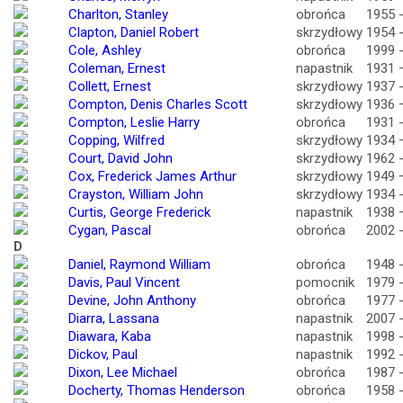
Charlton, Stanley
obrońca
1955 
Clapton, Daniel Robert
skrzydłowy
1954 
Cole, Ashley
obrońca
1999 
Coleman, Ernest
napastnik
1931 
Collett, Ernest
skrzydłowy
1937 
Compton, Denis Charles Scott
skrzydłowy
1936 
Compton, Leslie Harry
obrońca
1931 
Copping, Wilfred
skrzydłowy
1934 
Court, David John
skrzydłowy
1962 
Cox, Frederick James Arthur
skrzydłowy
1949 
Crayston, William John
skrzydłowy
1934 
Curtis, George Frederick
napastnik
1938 
Cygan, Pascal
obrońca
2002 
D
Daniel, Raymond William
obrońca
1948 
Davis, Paul Vincent
pomocnik
1979 
Devine, John Anthony
obrońca
1977 
Diarra, Lassana
napastnik
2007 
Diawara, Kaba
napastnik
1998 
Dickov, Paul
napastnik
1992 
Dixon, Lee Michael
obrońca
1987 
Docherty, Thomas Henderson
obrońca
1958 