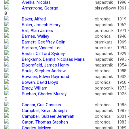
Anelka, Nicolas
napastnik
1996 
Armstrong, George
skrzydłowy
1961 
B
Baker, Alfred
obrońca
1919 
Baker, Joseph Henry
napastnik
1962 
Ball, Alan James
pomocnik
1971 
Barnes, Walley
obrońca
1946 
Barnett, Geoffrey Colin
bramkarz
1969 
Bartram, Vincent Lee
bramkarz
1994 
Bastin, Clifford Sydney
napastnik
1929 
Bergkamp, Dennis Nicolaas Maria
napastnik
1995 
Bloomfield, James Henry
napastnik
1954 
Bould, Stephen Andrew
obrońca
1988 
Bowden, Edwin Raymond
napastnik
1932 
Bowen, David Lloyd
obrońca
1950 
Brady, William
pomocnik
1973 
Buchan, Charles Murray
napastnik
1925 
C
Caesar, Gus Cassius
obrońca
1985 
Campbell, Kevin Joseph
napastnik
1987 
Campbell, Sulzeer Jeremiah
obrońca
2001 
Caton, Thomas Stephen
obrońca
1983 
Charles, Melvyn
napastnik
1959 