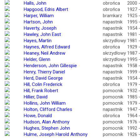
Halls, John
obrońca
2000 
Hapgood, Edris Albert
obrońca
1927 
Harper, William
bramkarz
1925 
Hartson, John
napastnik
1995 
Haverty, Joseph
napastnik
1954 
Hawley, John East
napastnik
1981 
Hayes, Martin
skrzydłowy
1981 
Haynes, Alfred Edward
obrońca
1929 
Heaney, Neil Andrew
skrzydłowy
1987 
Helder, Glenn
skrzydłowy
1995 
Henderson, John Gillespie
napastnik
1958 
Henry, Thierry Daniel
napastnik
1999 
Herd, David George
napastnik
1954 
Hill, Colin Frederick
obrońca
1979 
Hill, Frank Robert
pomocnik
1932 
Hillier, David
pomocnik
1985 
Hollins, John William
pomocnik
1979 
Holton, Clifford Charles
napastnik
1947 
Howe, Donald
obrońca
1964 
Hudson, Alan Anthony
pomocnik
1976 
Hughes, Stephen John
pomocnik
1992 
Hulme, Joseph Harold Anthony
pomocnik
1926 