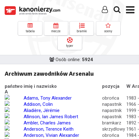
tabela
mecze
bramki
oceny
typer
Osób online:
5924
Archiwum zawodników Arsenalu
państwo
imię i nazwisko
pozycja
W Ars
A
Adams, Tony Alexander
obrońca
1983 
Addison, Colin
napastnik
1966 
Aliadière, Jérémie
napastnik
1999 
Allinson, Ian James Robert
napastnik
1983 
Ambler, Charles James
bramkarz
1892 
Anderson, Terence Keith
skrzydłowy
1961 
Anderson, Vivian Alexander
obrońca
1984 