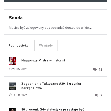
49
50
51
52
53
54
55
Sonda
56
57
58
59
60
Musisz być zalogowany, aby posiadać dostęp do ankiety.
61
100
101
102
103
104
105
106
Publicystyka
Wywiady
107
108
109
110
111
112
Najgorszy Mistrz w historii?
113
114
115
116
21.05.2026
42
117
118
119
120
121
122
123
Zagadnienia Taktyczne #39: Skrzynka
124
125
narzędziowa
126
127
128
16.10.2025
7
129
130
131
80 procent: Gdy statystyka przestaje być