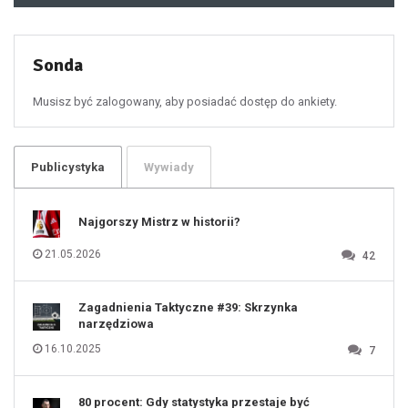
49
50
51
52
53
54
55
Sonda
56
57
58
59
60
Musisz być zalogowany, aby posiadać dostęp do ankiety.
61
100
101
102
103
104
105
106
Publicystyka
Wywiady
107
108
109
110
111
112
Najgorszy Mistrz w historii?
113
114
115
116
21.05.2026
42
117
118
119
120
121
122
123
Zagadnienia Taktyczne #39: Skrzynka
124
125
narzędziowa
126
127
128
16.10.2025
7
129
130
131
80 procent: Gdy statystyka przestaje być