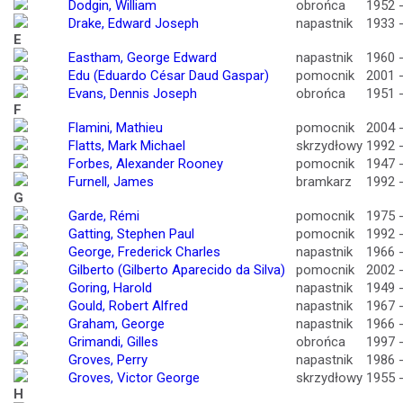
Dodgin, William
obrońca
1952 
Drake, Edward Joseph
napastnik
1933 
E
Eastham, George Edward
napastnik
1960 
Edu (Eduardo César Daud Gaspar)
pomocnik
2001 
Evans, Dennis Joseph
obrońca
1951 
F
Flamini, Mathieu
pomocnik
2004 
Flatts, Mark Michael
skrzydłowy
1992 
Forbes, Alexander Rooney
pomocnik
1947 
Furnell, James
bramkarz
1992 
G
Garde, Rémi
pomocnik
1975 
Gatting, Stephen Paul
pomocnik
1992 
George, Frederick Charles
napastnik
1966 
Gilberto (Gilberto Aparecido da Silva)
pomocnik
2002 
Goring, Harold
napastnik
1949 
Gould, Robert Alfred
napastnik
1967 
Graham, George
napastnik
1966 
Grimandi, Gilles
obrońca
1997 
Groves, Perry
napastnik
1986 
Groves, Victor George
skrzydłowy
1955 
H