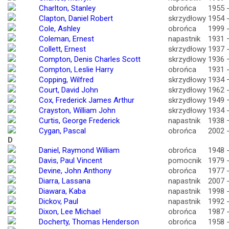
Charlton, Stanley
obrońca
1955 
Clapton, Daniel Robert
skrzydłowy
1954 
Cole, Ashley
obrońca
1999 
Coleman, Ernest
napastnik
1931 
Collett, Ernest
skrzydłowy
1937 
Compton, Denis Charles Scott
skrzydłowy
1936 
Compton, Leslie Harry
obrońca
1931 
Copping, Wilfred
skrzydłowy
1934 
Court, David John
skrzydłowy
1962 
Cox, Frederick James Arthur
skrzydłowy
1949 
Crayston, William John
skrzydłowy
1934 
Curtis, George Frederick
napastnik
1938 
Cygan, Pascal
obrońca
2002 
D
Daniel, Raymond William
obrońca
1948 
Davis, Paul Vincent
pomocnik
1979 
Devine, John Anthony
obrońca
1977 
Diarra, Lassana
napastnik
2007 
Diawara, Kaba
napastnik
1998 
Dickov, Paul
napastnik
1992 
Dixon, Lee Michael
obrońca
1987 
Docherty, Thomas Henderson
obrońca
1958 