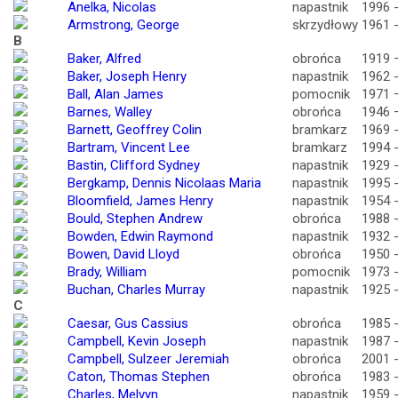
Anelka, Nicolas
napastnik
1996 
Armstrong, George
skrzydłowy
1961 
B
Baker, Alfred
obrońca
1919 
Baker, Joseph Henry
napastnik
1962 
Ball, Alan James
pomocnik
1971 
Barnes, Walley
obrońca
1946 
Barnett, Geoffrey Colin
bramkarz
1969 
Bartram, Vincent Lee
bramkarz
1994 
Bastin, Clifford Sydney
napastnik
1929 
Bergkamp, Dennis Nicolaas Maria
napastnik
1995 
Bloomfield, James Henry
napastnik
1954 
Bould, Stephen Andrew
obrońca
1988 
Bowden, Edwin Raymond
napastnik
1932 
Bowen, David Lloyd
obrońca
1950 
Brady, William
pomocnik
1973 
Buchan, Charles Murray
napastnik
1925 
C
Caesar, Gus Cassius
obrońca
1985 
Campbell, Kevin Joseph
napastnik
1987 
Campbell, Sulzeer Jeremiah
obrońca
2001 
Caton, Thomas Stephen
obrońca
1983 
Charles, Melvyn
napastnik
1959 