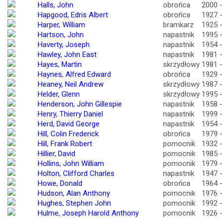
Halls, John
obrońca
2000 
Hapgood, Edris Albert
obrońca
1927 
Harper, William
bramkarz
1925 
Hartson, John
napastnik
1995 
Haverty, Joseph
napastnik
1954 
Hawley, John East
napastnik
1981 
Hayes, Martin
skrzydłowy
1981 
Haynes, Alfred Edward
obrońca
1929 
Heaney, Neil Andrew
skrzydłowy
1987 
Helder, Glenn
skrzydłowy
1995 
Henderson, John Gillespie
napastnik
1958 
Henry, Thierry Daniel
napastnik
1999 
Herd, David George
napastnik
1954 
Hill, Colin Frederick
obrońca
1979 
Hill, Frank Robert
pomocnik
1932 
Hillier, David
pomocnik
1985 
Hollins, John William
pomocnik
1979 
Holton, Clifford Charles
napastnik
1947 
Howe, Donald
obrońca
1964 
Hudson, Alan Anthony
pomocnik
1976 
Hughes, Stephen John
pomocnik
1992 
Hulme, Joseph Harold Anthony
pomocnik
1926 