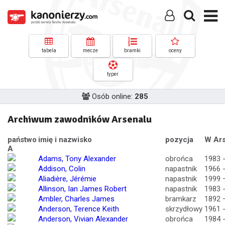
tabela
mecze
bramki
oceny
typer
Osób online:
285
Archiwum zawodników Arsenalu
państwo
imię i nazwisko
pozycja
W Ars
A
Adams, Tony Alexander
obrońca
1983 
Addison, Colin
napastnik
1966 
Aliadière, Jérémie
napastnik
1999 
Allinson, Ian James Robert
napastnik
1983 
Ambler, Charles James
bramkarz
1892 
Anderson, Terence Keith
skrzydłowy
1961 
Anderson, Vivian Alexander
obrońca
1984 